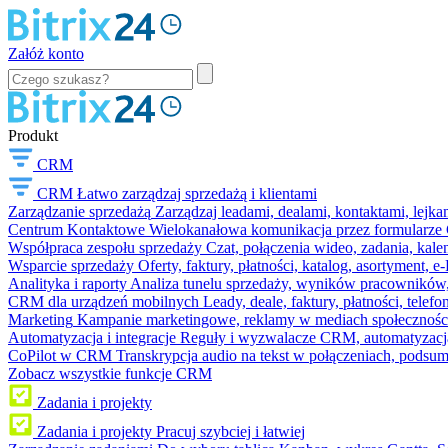
Załóż konto
Produkt
CRM
CRM
Łatwo zarządzaj sprzedażą i klientami
Zarządzanie sprzedażą
Zarządzaj leadami, dealami, kontaktami, lejk
Centrum Kontaktowe
Wielokanałowa komunikacja przez formularze C
Współpraca zespołu sprzedaży
Czat, połączenia wideo, zadania, kal
Wsparcie sprzedaży
Oferty, faktury, płatności, katalog, asortyment,
Analityka i raporty
Analiza tunelu sprzedaży, wyników pracowników, S
CRM dla urządzeń mobilnych
Leady, deale, faktury, płatności, telef
Marketing
Kampanie marketingowe, reklamy w mediach społeczności
Automatyzacja i integracje
Reguły i wyzwalacze CRM, automatyzacja
CoPilot w CRM
Transkrypcja audio na tekst w połączeniach, podsu
Zobacz wszystkie funkcje CRM
Zadania i projekty
Zadania i projekty
Pracuj szybciej i łatwiej