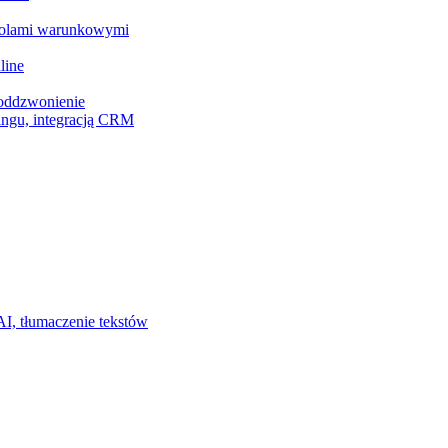
z polami warunkowymi
line
 oddzwonienie
ingu, integracją CRM
I, tłumaczenie tekstów