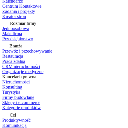
Kalendarze
Centrum Kontaktowe
Zadania i projekty
Kreator stron
Rozmiar firmy
Jednoosobowa
Mała firma
Przedsiębiorstwo
Branża
Przewóz i przechowywanie
Restauracja
Praca zdalna
CRM nieruchomości
Organizacje medyczne
Kancelaria prawna
Nieruchomości
Konsulting
Turystyka
Firmy budowlane
Sklepy i e-commerce
Kategorie produktów
Cel
Produktywność
Komunikacja