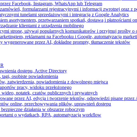
 przez Facebook, Instagram, WhatsApp lub Telegram
zamówień, formularzami rejestracyjnymi i informacji zwrotnej oraz 
tycznymi tunelami sprzedażowymi i integracją z Google Analytics
iem asortymentem, przetwarzaniem spotkań, dostawą i płatnościami on
ządzanie klientami z urządzenia mobilnego
cymi stronę, używaj popularnych komunikatorów i przyjmuj prośby o
arketingiem, reklamami na Facebooku i Google, automatyzacją market
razy wygenerowane przez AI, dokładne prompty, tłumaczenie tekstów
HR
awnienia dostępu, Active Directory
 tagi, osobiste powiadomienia
ków, zatwierdzenia, powiadomienia z dowolnego miejsca
aportów pracy, widoku przełożonego
 wideo, notatek, czatów publicznych i prywatnych
ne przez AI, edycja i tworzenie tekstów, odpowiedzi pisane przez A
ntów online, przechowywania plików, uprawnień dostępu
j bezpieczne działania w obszarze roboczym
raportami o wydatkach, RPA, automatyzacją workflow