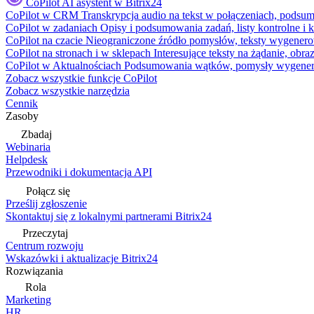
CoPilot
AI asystent w Bitrix24
CoPilot w CRM
Transkrypcja audio na tekst w połączeniach, podsu
CoPilot w zadaniach
Opisy i podsumowania zadań, listy kontrolne 
CoPilot na czacie
Nieograniczone źródło pomysłów, teksty wygenero
CoPilot na stronach i w sklepach
Interesujące teksty na żądanie, ob
CoPilot w Aktualnościach
Podsumowania wątków, pomysły wygenerowa
Zobacz wszystkie funkcje CoPilot
Zobacz wszystkie narzędzia
Cennik
Zasoby
Zbadaj
Webinaria
Helpdesk
Przewodniki i dokumentacja API
Połącz się
Prześlij zgłoszenie
Skontaktuj się z lokalnymi partnerami Bitrix24
Przeczytaj
Centrum rozwoju
Wskazówki i aktualizacje Bitrix24
Rozwiązania
Rola
Marketing
HR