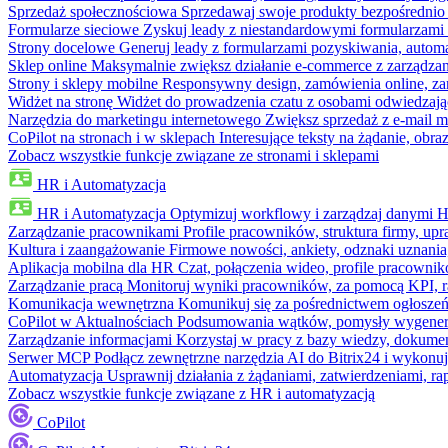
Sprzedaż społecznościowa
Sprzedawaj swoje produkty bezpośrednio
Formularze sieciowe
Zyskuj leady z niestandardowymi formularzami 
Strony docelowe
Generuj leady z formularzami pozyskiwania, automa
Sklep online
Maksymalnie zwiększ działanie e-commerce z zarządzan
Strony i sklepy mobilne
Responsywny design, zamówienia online, zar
Widżet na stronę
Widżet do prowadzenia czatu z osobami odwiedzają
Narzędzia do marketingu internetowego
Zwiększ sprzedaż z e-mail m
CoPilot na stronach i w sklepach
Interesujące teksty na żądanie, ob
Zobacz wszystkie funkcje związane ze stronami i sklepami
HR i Automatyzacja
HR i Automatyzacja
Optymizuj workflowy i zarządzaj danymi 
Zarządzanie pracownikami
Profile pracowników, struktura firmy, upr
Kultura i zaangażowanie
Firmowe nowości, ankiety, odznaki uznania,
Aplikacja mobilna dla HR
Czat, połączenia wideo, profile pracowni
Zarządzanie pracą
Monitoruj wyniki pracowników, za pomocą KPI, r
Komunikacja wewnętrzna
Komunikuj się za pośrednictwem ogłoszeń
CoPilot w Aktualnościach
Podsumowania wątków, pomysły wygenerowa
Zarządzanie informacjami
Korzystaj w pracy z bazy wiedzy, dokume
Serwer MCP
Podłącz zewnętrzne narzędzia AI do Bitrix24 i wykonu
Automatyzacja
Usprawnij działania z żądaniami, zatwierdzeniami, 
Zobacz wszystkie funkcje związane z HR i automatyzacją
CoPilot