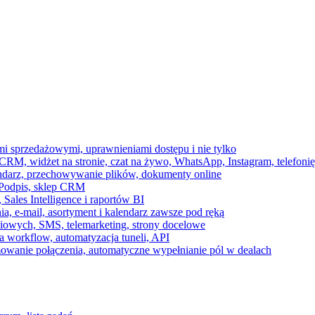
ami sprzedażowymi, uprawnieniami dostępu i nie tylko
RM, widżet na stronie, czat na żywo, WhatsApp, Instagram, telefonię
endarz, przechowywanie plików, dokumenty online
 e-Podpis, sklep CRM
ales Intelligence i raportów BI
onia, e-mail, asortyment i kalendarz zawsze pod ręką
owych, SMS, telemarketing, strony docelowe
 workflow, automatyzacja tuneli, API
mowanie połączenia, automatyczne wypełnianie pól w dealach