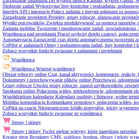
Zarządzanie zadaniami
Do wyboru tablica Kanban, wykres Gantta, Sc
Śledzenie zadań
Wykorzystaj listy kontrolne i podzadania, podsumowa
Interfejs API i integracje
Połącz zadania z innymi usługami za pomocą
Zarządzanie projektem
Projekty, grupy robocze, planowanie projektó
Wyniki pracowników
Zwiększ produktywność za pomocą raportów o 
Zadania mobilne
Tworzenie i monitorowanie zadań, powiadomienia, 
Współpraca nad projektami
Pracuj szybciej dzięki czatowi, połąc
Automatyzacja
Zaoszczędź czas dzięki automatycznemu tworzeniu za
CoPilot w zadaniach
Opisy i podsumowania zadań, listy kontrolne 
Zobacz wszystkie funkcje związane z zadaniami i projektami
Współpraca
Współpraca
Wpieraj współpracę
Obszar roboczy online
Czat, kanał aktywności, komentarze, reakcje,
Dokumenty i przechowywanie plików online
Przechowuj, udostępnia
Grupy robocze
Utwórz grupy robocze, zaproś użytkowników zewnętrz
Spotkania online
Połączenia wideo, telekonferencje, udostępnianie e
Współdzielone kalendarze
Kalendarz osobisty i firmowe, wolne termi
Mobilna komunikacja
Komunikator zespołowy, połączenia wideo, ko
CoPilot na czacie
Nieograniczone źródło pomysłów, teksty wygenero
Zobacz wszystkie funkcje związane ze współpracą
Strony i sklepy
Strony i sklepy
Twórz piękne witryny, które napędzają sprzedaż
Kreator stron
Bezpłatny CMS, szablony, hosting, obrazy i teksty wyg