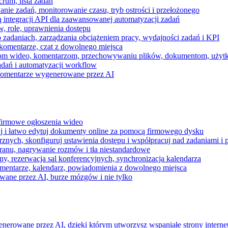
rum, lista zadań
nie zadań, monitorowanie czasu, tryb ostrości i przełożonego
 integracji API dla zaawansowanej automatyzacji zadań
w, role, uprawnienia dostępu
zadaniach, zarządzania obciążeniem pracy, wydajności zadań i KPI
komentarze, czat z dowolnego miejsca
zeniom wideo, komentarzom, przechowywaniu plików, dokumentom, uż
dań i automatyzacji workflow
i komentarze wygenerowane przez AI
 firmowe ogłoszenia wideo
j i łatwo edytuj dokumenty online za pomocą firmowego dysku
nych, skonfiguruj ustawienia dostępu i współpracuj nad zadaniami i 
kranu, nagrywanie rozmów i tła niestandardowe
ny, rezerwacja sal konferencyjnych, synchronizacja kalendarza
mentarze, kalendarz, powiadomienia z dowolnego miejsca
wane przez AI, burze mózgów i nie tylko
enerowane przez AI, dzięki którym utworzysz wspaniałe strony intern