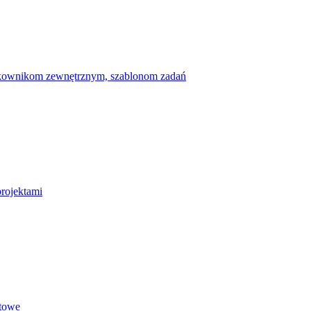
ytkownikom zewnętrznym, szablonom zadań
projektami
etowe