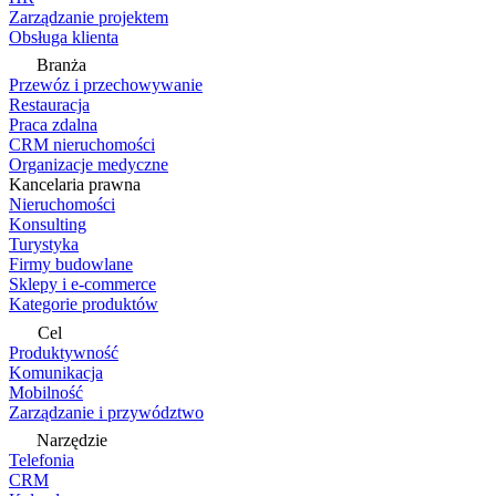
Zarządzanie projektem
Obsługa klienta
Branża
Przewóz i przechowywanie
Restauracja
Praca zdalna
CRM nieruchomości
Organizacje medyczne
Kancelaria prawna
Nieruchomości
Konsulting
Turystyka
Firmy budowlane
Sklepy i e-commerce
Kategorie produktów
Cel
Produktywność
Komunikacja
Mobilność
Zarządzanie i przywództwo
Narzędzie
Telefonia
CRM