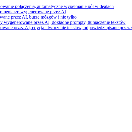
mowanie połączenia, automatyczne wypełnianie pól w dealach
i komentarze wygenerowane przez AI
wane przez AI, burze mózgów i nie tylko
razy wygenerowane przez AI, dokładne prompty, tłumaczenie tekstów
ne przez AI, edycja i tworzenie tekstów, odpowiedzi pisane przez A