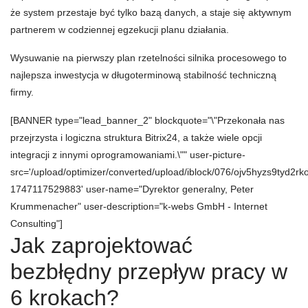
że system przestaje być tylko bazą danych, a staje się aktywnym
partnerem w codziennej egzekucji planu działania.
Wysuwanie na pierwszy plan rzetelności silnika procesowego to
najlepsza inwestycja w długoterminową stabilność techniczną
firmy.
[BANNER type="lead_banner_2" blockquote="\"Przekonała nas
przejrzysta i logiczna struktura Bitrix24, a także wiele opcji
integracji z innymi oprogramowaniami.\"" user-picture-
src='/upload/optimizer/converted/upload/iblock/076/ojv5hyzs9tyd2
1747117529883' user-name="Dyrektor generalny, Peter
Krummenacher" user-description="k-webs GmbH - Internet
Consulting"]
Jak zaprojektować
bezbłędny przepływ pracy w
6 krokach?