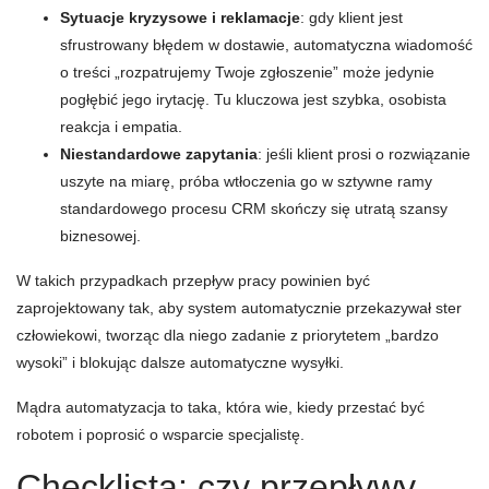
Sytuacje kryzysowe i reklamacje
: gdy klient jest
sfrustrowany błędem w dostawie, automatyczna wiadomość
o treści „rozpatrujemy Twoje zgłoszenie” może jedynie
pogłębić jego irytację. Tu kluczowa jest szybka, osobista
reakcja i empatia.
Niestandardowe zapytania
: jeśli klient prosi o rozwiązanie
uszyte na miarę, próba wtłoczenia go w sztywne ramy
standardowego procesu CRM skończy się utratą szansy
biznesowej.
W takich przypadkach przepływ pracy powinien być
zaprojektowany tak, aby system automatycznie przekazywał ster
człowiekowi, tworząc dla niego zadanie z priorytetem „bardzo
wysoki” i blokując dalsze automatyczne wysyłki.
Mądra automatyzacja to taka, która wie, kiedy przestać być
robotem i poprosić o wsparcie specjalistę.
Checklista: czy przepływy