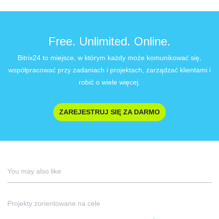
Free. Unlimited. Online.
Bitrix24 to miejsce, w którym każdy może komunikować się,
współpracować przy zadaniach i projektach, zarządzać klientami i
robić o wiele więcej.
ZAREJESTRUJ SIĘ ZA DARMO
You may also like
Projekty zorientowane na cele