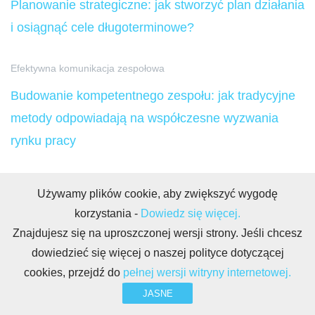
Planowanie strategiczne: jak stworzyć plan działania
i osiągnąć cele długoterminowe?
Efektywna komunikacja zespołowa
Budowanie kompetentnego zespołu: jak tradycyjne
metody odpowiadają na współczesne wyzwania
rynku pracy
Potencjał AI, ML i Big Data
Używamy plików cookie, aby zwiększyć wygodę
Vibe coding – jak tworzyć aplikacje za pomocą AI
korzystania -
Dowiedz się więcej.
bez znajomości kodu?
Znajdujesz się na uproszczonej wersji strony. Jeśli chcesz
dowiedzieć się więcej o naszej polityce dotyczącej
Efektywna komunikacja zespołowa
cookies, przejdź do
pełnej wersji witryny internetowej.
JASNE
Czas na wyniki: przewodnik po polskiej pracy