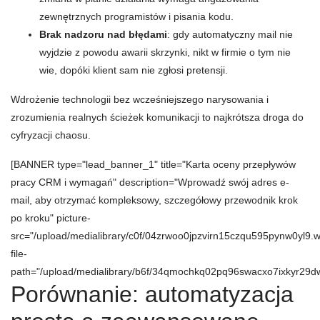
zewnętrznych programistów i pisania kodu.
Brak nadzoru nad błędami
: gdy automatyczny mail nie
wyjdzie z powodu awarii skrzynki, nikt w firmie o tym nie
wie, dopóki klient sam nie zgłosi pretensji.
Wdrożenie technologii bez wcześniejszego narysowania i
zrozumienia realnych ścieżek komunikacji to najkrótsza droga do
cyfryzacji chaosu.
[BANNER type="lead_banner_1" title="Karta oceny przepływów
pracy CRM i wymagań" description="Wprowadź swój adres e-
mail, aby otrzymać kompleksowy, szczegółowy przewodnik krok
po kroku" picture-
src="/upload/medialibrary/c0f/04zrwoo0jpzvirn15czqu595pynw0yl9.
file-
path="/upload/medialibrary/b6f/34qmochkq02pq96swacxo7ixkyr29dw
Porównanie: automatyzacja