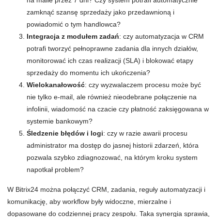
na maile przez 7 dni? Czy system potrafi automatycznie
zamknąć szansę sprzedaży jako przedawnioną i
powiadomić o tym handlowca?
Integracja z modułem zadań
: czy automatyzacja w CRM
potrafi tworzyć pełnoprawne zadania dla innych działów,
monitorować ich czas realizacji (SLA) i blokować etapy
sprzedaży do momentu ich ukończenia?
Wielokanałowość
: czy wyzwalaczem procesu może być
nie tylko e-mail, ale również nieodebrane połączenie na
infolinii, wiadomość na czacie czy płatność zaksięgowana w
systemie bankowym?
Śledzenie błędów i logi
: czy w razie awarii procesu
administrator ma dostęp do jasnej historii zdarzeń, która
pozwala szybko zdiagnozować, na którym kroku system
napotkał problem?
W Bitrix24 można połączyć CRM, zadania, reguły automatyzacji i
komunikację, aby workflow były widoczne, mierzalne i
dopasowane do codziennej pracy zespołu. Taka synergia sprawia,