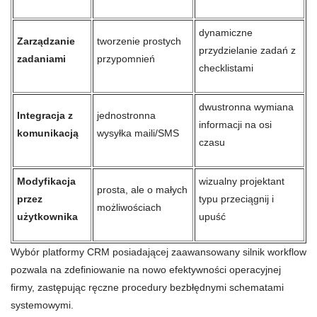
dynamiczne
Zarządzanie
tworzenie prostych
przydzielanie zadań z
zadaniami
przypomnień
checklistami
dwustronna wymiana
Integracja z
jednostronna
informacji na osi
komunikacją
wysyłka maili/SMS
czasu
Modyfikacja
wizualny projektant
prosta, ale o małych
przez
typu przeciągnij i
możliwościach
użytkownika
upuść
Wybór platformy CRM posiadającej zaawansowany silnik workflow
pozwala na zdefiniowanie na nowo efektywności operacyjnej
firmy, zastępując ręczne procedury bezbłędnymi schematami
systemowymi.