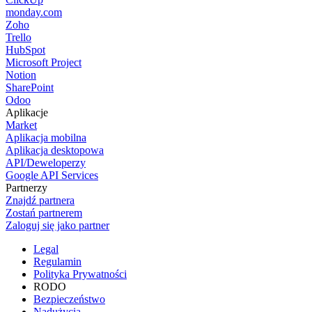
monday.com
Zoho
Trello
HubSpot
Microsoft Project
Notion
SharePoint
Odoo
Aplikacje
Market
Aplikacja mobilna
Aplikacja desktopowa
API/Deweloperzy
Google API Services
Partnerzy
Znajdź partnera
Zostań partnerem
Zaloguj się jako partner
Legal
Regulamin
Polityka Prywatności
RODO
Bezpieczeństwo
Nadużycia