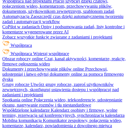
Współpraca nad projektami
Pracuj szybciej dzięki czatowi,
połączeniom wideo, komentarzom, przechowywaniu plików,
dokumentom, użytkownikom zewnętrznym, szablonom zadań
Automatyzacja
Zaoszczędź czas dzięki automatycznemu tworzeniu
zadań i automatyzacji workflow
CoPilot w zadaniach
Opisy i podsumowania zadań, listy kontrolne i
komentarze wygenerowane przez AI
Zobacz wszystkie funkcje związane z zadaniami i projektami
Współpraca
Współpraca
Wpieraj współpracę
Obszar roboczy online
Czat, kanał aktywności, komentarze, reakcje,
firmowe ogłoszenia wideo
Dokumenty i przechowywanie plików online
Przechowuj,
udostępniaj i łatwo edytuj dokumenty online za pomocą firmowego
dysku
Grupy robocze
Utwórz grupy robocze, zaproś użytkowników
zewnętrznych, skonfiguruj ustawienia dostępu i współpracuj nad
zadaniami i projektami
Spotkania online
Połączenia wideo, telekonferencje, udostępnianie
ekranu, nagrywanie rozmów i tła niestandardowe
Współdzielone kalendarze
Kalendarz osobisty i firmowe, wolne
terminy, rezerwacja sal konferencyjnych, synchronizacja kalendarza
Mobilna komunikacja
Komunikator zespołowy, połączenia wideo,
komentarze, kalendarz, powiadomienia z dowolnego miejsca