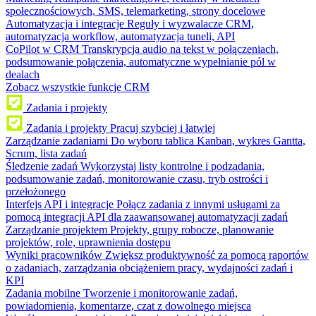
społecznościowych, SMS, telemarketing, strony docelowe
Automatyzacja i integracje
Reguły i wyzwalacze CRM,
automatyzacja workflow, automatyzacja tuneli, API
CoPilot w CRM
Transkrypcja audio na tekst w połączeniach,
podsumowanie połączenia, automatyczne wypełnianie pól w
dealach
Zobacz wszystkie funkcje CRM
Zadania i projekty
Zadania i projekty
Pracuj szybciej i łatwiej
Zarządzanie zadaniami
Do wyboru tablica Kanban, wykres Gantta,
Scrum, lista zadań
Śledzenie zadań
Wykorzystaj listy kontrolne i podzadania,
podsumowanie zadań, monitorowanie czasu, tryb ostrości i
przełożonego
Interfejs API i integracje
Połącz zadania z innymi usługami za
pomocą integracji API dla zaawansowanej automatyzacji zadań
Zarządzanie projektem
Projekty, grupy robocze, planowanie
projektów, role, uprawnienia dostępu
Wyniki pracowników
Zwiększ produktywność za pomocą raportów
o zadaniach, zarządzania obciążeniem pracy, wydajności zadań i
KPI
Zadania mobilne
Tworzenie i monitorowanie zadań,
powiadomienia, komentarze, czat z dowolnego miejsca