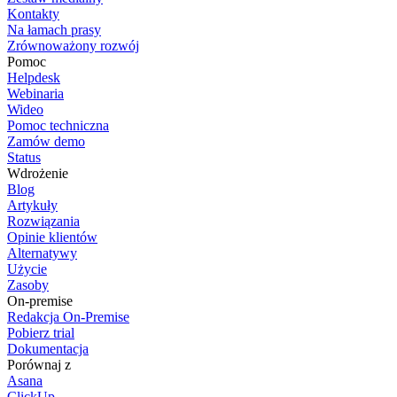
Kontakty
Na łamach prasy
Zrównoważony rozwój
Pomoc
Helpdesk
Webinaria
Wideo
Pomoc techniczna
Zamów demo
Status
Wdrożenie
Blog
Artykuły
Rozwiązania
Opinie klientów
Alternatywy
Użycie
Zasoby
On-premise
Redakcja On-Premise
Pobierz trial
Dokumentacja
Porównaj z
Asana
ClickUp