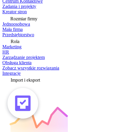
Centrum Kontaktowe
Zadania i projekty
Kreator stron
Rozmiar firmy
Jednoosobowa
Mała firma
Przedsiębiorstwo
Rola
Marketing
HR
Zarządzanie projektem
Obsługa klienta
Zobacz wszystkie rozwiązania
Integracje
Import i eksport