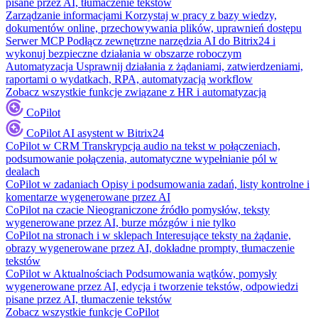
pisane przez AI, tłumaczenie tekstów
Zarządzanie informacjami
Korzystaj w pracy z bazy wiedzy,
dokumentów online, przechowywania plików, uprawnień dostępu
Serwer MCP
Podłącz zewnętrzne narzędzia AI do Bitrix24 i
wykonuj bezpieczne działania w obszarze roboczym
Automatyzacja
Usprawnij działania z żądaniami, zatwierdzeniami,
raportami o wydatkach, RPA, automatyzacją workflow
Zobacz wszystkie funkcje związane z HR i automatyzacją
CoPilot
CoPilot
AI asystent w Bitrix24
CoPilot w CRM
Transkrypcja audio na tekst w połączeniach,
podsumowanie połączenia, automatyczne wypełnianie pól w
dealach
CoPilot w zadaniach
Opisy i podsumowania zadań, listy kontrolne i
komentarze wygenerowane przez AI
CoPilot na czacie
Nieograniczone źródło pomysłów, teksty
wygenerowane przez AI, burze mózgów i nie tylko
CoPilot na stronach i w sklepach
Interesujące teksty na żądanie,
obrazy wygenerowane przez AI, dokładne prompty, tłumaczenie
tekstów
CoPilot w Aktualnościach
Podsumowania wątków, pomysły
wygenerowane przez AI, edycja i tworzenie tekstów, odpowiedzi
pisane przez AI, tłumaczenie tekstów
Zobacz wszystkie funkcje CoPilot