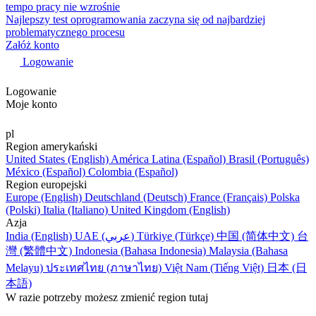
tempo pracy nie wzrośnie
Najlepszy test oprogramowania zaczyna się od najbardziej
problematycznego procesu
Załóż konto
Logowanie
Logowanie
Moje konto
pl
Region amerykański
United States (English)
América Latina (Español)
Brasil (Português)
México (Español)
Colombia (Español)
Region europejski
Europe (English)
Deutschland (Deutsch)
France (Français)
Polska
(Polski)
Italia (Italiano)
United Kingdom (English)
Azja
India (English)
UAE (عربي)
Türkiye (Türkçe)
中国 (简体中文)
台
灣 (繁體中文)
Indonesia (Bahasa Indonesia)
Malaysia (Bahasa
Melayu)
ประเทศไทย (ภาษาไทย)
Việt Nam (Tiếng Việt)
日本 (日
本語)
W razie potrzeby możesz zmienić region tutaj