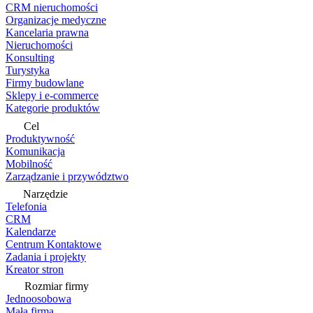
CRM nieruchomości
Organizacje medyczne
Kancelaria prawna
Nieruchomości
Konsulting
Turystyka
Firmy budowlane
Sklepy i e-commerce
Kategorie produktów
Cel
Produktywność
Komunikacja
Mobilność
Zarządzanie i przywództwo
Narzędzie
Telefonia
CRM
Kalendarze
Centrum Kontaktowe
Zadania i projekty
Kreator stron
Rozmiar firmy
Jednoosobowa
Mała firma