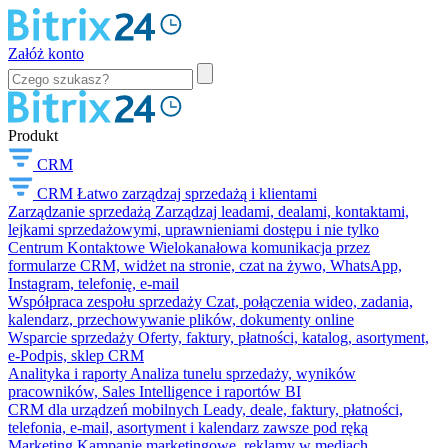
Załóż konto
Produkt
CRM
CRM
Łatwo zarządzaj sprzedażą i klientami
Zarządzanie sprzedażą
Zarządzaj leadami, dealami, kontaktami,
lejkami sprzedażowymi, uprawnieniami dostępu i nie tylko
Centrum Kontaktowe
Wielokanałowa komunikacja przez
formularze CRM, widżet na stronie, czat na żywo, WhatsApp,
Instagram, telefonię, e-mail
Współpraca zespołu sprzedaży
Czat, połączenia wideo, zadania,
kalendarz, przechowywanie plików, dokumenty online
Wsparcie sprzedaży
Oferty, faktury, płatności, katalog, asortyment,
e-Podpis, sklep CRM
Analityka i raporty
Analiza tunelu sprzedaży, wyników
pracowników, Sales Intelligence i raportów BI
CRM dla urządzeń mobilnych
Leady, deale, faktury, płatności,
telefonia, e-mail, asortyment i kalendarz zawsze pod ręką
Marketing
Kampanie marketingowe, reklamy w mediach