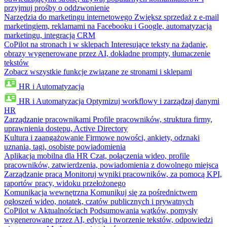
przyjmuj prośby o oddzwonienie
Narzędzia do marketingu internetowego
Zwiększ sprzedaż z e-mail
marketingiem, reklamami na Facebooku i Google, automatyzacją
marketingu, integracją CRM
CoPilot na stronach i w sklepach
Interesujące teksty na żądanie,
obrazy wygenerowane przez AI, dokładne prompty, tłumaczenie
tekstów
Zobacz wszystkie funkcje związane ze stronami i sklepami
HR i Automatyzacja
HR i Automatyzacja
Optymizuj workflowy i zarządzaj danymi
HR
Zarządzanie pracownikami
Profile pracowników, struktura firmy,
uprawnienia dostępu, Active Directory
Kultura i zaangażowanie
Firmowe nowości, ankiety, odznaki
uznania, tagi, osobiste powiadomienia
Aplikacja mobilna dla HR
Czat, połączenia wideo, profile
pracowników, zatwierdzenia, powiadomienia z dowolnego miejsca
Zarządzanie pracą
Monitoruj wyniki pracowników, za pomocą KPI,
raportów pracy, widoku przełożonego
Komunikacja wewnętrzna
Komunikuj się za pośrednictwem
ogłoszeń wideo, notatek, czatów publicznych i prywatnych
CoPilot w Aktualnościach
Podsumowania wątków, pomysły
wygenerowane przez AI, edycja i tworzenie tekstów, odpowiedzi