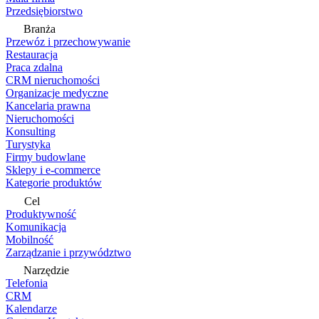
Przedsiębiorstwo
Branża
Przewóz i przechowywanie
Restauracja
Praca zdalna
CRM nieruchomości
Organizacje medyczne
Kancelaria prawna
Nieruchomości
Konsulting
Turystyka
Firmy budowlane
Sklepy i e-commerce
Kategorie produktów
Cel
Produktywność
Komunikacja
Mobilność
Zarządzanie i przywództwo
Narzędzie
Telefonia
CRM
Kalendarze