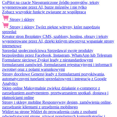
CoPilot na czacie
Nieograniczone źródło pomysłów, teksty
wygenerowane przez AI, burze mózgów i nie tylko
Zobacz wszystkie funkcje związane ze współpracą
Strony i sklepy
Strony i sklepy
Twórz piękne witryny, które napędzają
sprzedaż
Kreator stron
Bezpłatny CMS, szablony, hosting, obrazy i teksty
wygenerowane przez AI, dzięki którym utworzysz wspaniałe strony
internetowe
Sprzedaż społecznościowa
Sprzedawaj swoje produkty
bezpośrednio przez Facebook, Instagram, WhatsApp lub Telegram
Formularze sieciowe
Zyskuj leady z niestandardowymi
formularzami zamówień, formularzami rejestracyjnymi i informacji
zwrotnej oraz z polami warunkowymi
Strony docelowe
Generuj leady z formularzami pozyskiwania,
automatycznymi tunelami sprzedażowymi i integracją z Google
Analytics
Sklep online
Maksymalnie zwiększ działanie e-commerce z
zarządzaniem asortymentem, przetwarzaniem spotkań, dostawą i
płatnościami online
Strony i sklepy mobilne
Responsywny design, zamówienia online,
zarządzanie klientami z urządzenia mobilnego
Widżet na stronę
Widżet do prowadzenia czatu z osobami
odwiedzającymi stronę, używaj popularnych komunikatorów i