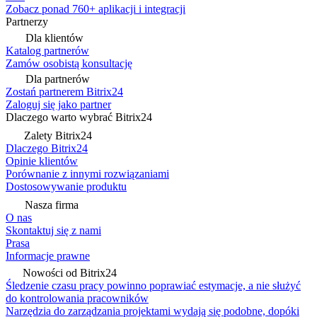
Zobacz ponad 760+ aplikacji i integracji
Partnerzy
Dla klientów
Katalog partnerów
Zamów osobistą konsultację
Dla partnerów
Zostań partnerem Bitrix24
Zaloguj się jako partner
Dlaczego warto wybrać Bitrix24
Zalety Bitrix24
Dlaczego Bitrix24
Opinie klientów
Porównanie z innymi rozwiązaniami
Dostosowywanie produktu
Nasza firma
O nas
Skontaktuj się z nami
Prasa
Informacje prawne
Nowości od Bitrix24
Śledzenie czasu pracy powinno poprawiać estymacje, a nie służyć
do kontrolowania pracowników
Narzędzia do zarządzania projektami wydają się podobne, dopóki