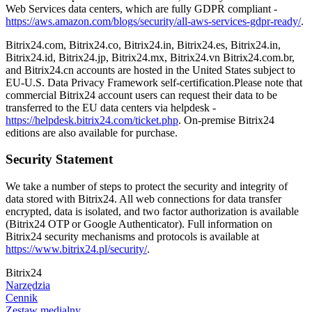
Web Services data centers, which are fully GDPR compliant -
https://aws.amazon.com/blogs/security/all-aws-services-gdpr-ready/
.
Bitrix24.com, Bitrix24.co, Bitrix24.in, Bitrix24.es, Bitrix24.in,
Bitrix24.id, Bitrix24.jp, Bitrix24.mx, Bitrix24.vn Bitrix24.com.br,
and Bitrix24.cn accounts are hosted in the United States subject to
EU-U.S. Data Privacy Framework self-certification.Please note that
commercial Bitrix24 account users can request their data to be
transferred to the EU data centers via helpdesk -
https://helpdesk.bitrix24.com/ticket.php
. On-premise Bitrix24
editions are also available for purchase.
Security Statement
We take a number of steps to protect the security and integrity of
data stored with Bitrix24. All web connections for data transfer
encrypted, data is isolated, and two factor authorization is available
(Bitrix24 OTP or Google Authenticator). Full information on
Bitrix24 security mechanisms and protocols is available at
https://www.bitrix24.pl/security/
.
Bitrix24
Narzędzia
Cennik
Zestaw medialny