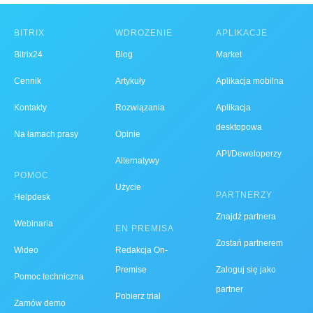
BITRIX
WDROŻENIE
APLIKACJE
Bitrix24
Blog
Market
Cennik
Artykuły
Aplikacja mobilna
Kontakty
Rozwiązania
Aplikacja
desktopowa
Na łamach prasy
Opinie
API/Deweloperzy
Alternatywy
POMOC
Użycie
PARTNERZY
Helpdesk
Znajdź partnera
Webinaria
EN PREMISA
Zostań partnerem
Wideo
Redakcja On-
Premise
Zaloguj się jako
Pomoc techniczna
partner
Pobierz trial
Zamów demo