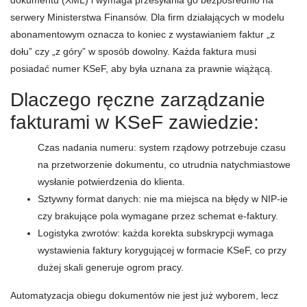
dokumentu (XML) i wymaga przesyłania go bezpośrednio na
serwery Ministerstwa Finansów. Dla firm działających w modelu
abonamentowym oznacza to koniec z wystawianiem faktur „z
dołu” czy „z góry” w sposób dowolny. Każda faktura musi
posiadać numer KSeF, aby była uznana za prawnie wiążącą.
Dlaczego ręczne zarządzanie
fakturami w KSeF zawiedzie:
Czas nadania numeru: system rządowy potrzebuje czasu
na przetworzenie dokumentu, co utrudnia natychmiastowe
wysłanie potwierdzenia do klienta.
Sztywny format danych: nie ma miejsca na błędy w NIP-ie
czy brakujące pola wymagane przez schemat e-faktury.
Logistyka zwrotów: każda korekta subskrypcji wymaga
wystawienia faktury korygującej w formacie KSeF, co przy
dużej skali generuje ogrom pracy.
Automatyzacja obiegu dokumentów nie jest już wyborem, lecz