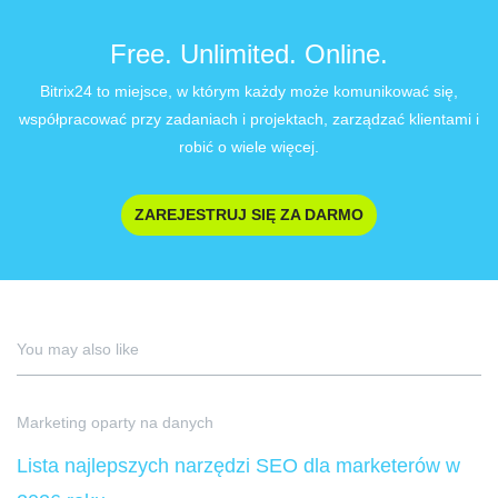
Free. Unlimited. Online.
Bitrix24 to miejsce, w którym każdy może komunikować się,
współpracować przy zadaniach i projektach, zarządzać klientami i
robić o wiele więcej.
ZAREJESTRUJ SIĘ ZA DARMO
You may also like
Marketing oparty na danych
Lista najlepszych narzędzi SEO dla marketerów w