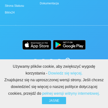
Dokumentacja
Strona Statusu
Bitrix24
Używamy plików cookie, aby zwiększyć wygodę
korzystania -
Dowiedz się więcej.
Znajdujesz się na uproszczonej wersji strony. Jeśli chcesz
dowiedzieć się więcej o naszej polityce dotyczącej
REGULAMIN
POLITYKA PRYWATNOŚCI
RODO
BEZPIECZEŃSTWO
cookies, przejdź do
pełnej wersji witryny internetowej.
NADUŻYCIA
REGULAMIN BITRIX24.STRONY
JASNE
Copyright © 2026 Bitrix24