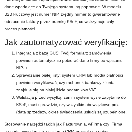
dane wpadające do Twojego systemu są poprawne. W modelu
B2B kluczowy jest numer NIP. Błędny numer to gwarantowane
odrzucenie faktury przez bramkę KSeF, co wstrzymuje cały
proces płatności.
Jak zautomatyzować weryfikację:
Integracja z bazą GUS: Twój formularz zamówienia
powinien automatycznie pobierać dane firmy po wpisaniu
NIP-u.
Sprawdzanie białej listy: system CRM lub moduł płatności
powinien weryfikować, czy rachunek bankowy klienta
znajduje się na białej liście podatników VAT.
Walidacja przed wysyłką: zanim system wyśle zapytanie do
KSeF, musi sprawdzić, czy wszystkie obowiązkowe pola
(data sprzedaży, okres świadczenia usługi) są uzupełnione.
Stosowanie narzędzi takich jak Fakturownia, wFirma czy iFirma
na podstawie danych z systemu CRM pozwala na pełną