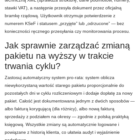
techniczną XML (sprawdza strukturę, dane podmiotów, numery,
stawki VAT), a następnie przesyła dokument przez oficjalną
bramkę rządową. Użytkownik otrzymuje potwierdzenie z
numerem KSeF i statusem „przyjęte” lub „odrzucone” — bez
konieczności ręcznego przesyłania czy monitorowania procesu.
Jak sprawnie zarządzać zmianą
pakietu na wyższy w trakcie
trwania cyklu?
Zastosuj automatyczny system pro-rata: system oblicza
niewykorzystaną wartość starego pakietu proporcjonalnie do
pozostałych dni w cyklu rozliczeniowym i dodaje dopłatę za nowy
pakiet. Całość jest dokumentowana jednym z dwóch sposobów —
albo fakturą korygującą (dla różnicy), albo nową fakturą
sprzedaży z podziałem na okresy — zgodnie z polską praktyką
księgową. Wszystkie zmiany są automatycznie logowane i
powiązane z historią klienta, co ułatwia audyt i wyjaśnienie