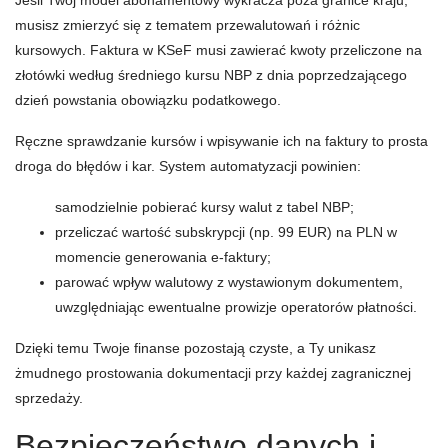
Jeśli Twój model abonamentowy wykracza poza granice kraju,
musisz zmierzyć się z tematem przewalutowań i różnic
kursowych. Faktura w KSeF musi zawierać kwoty przeliczone na
złotówki według średniego kursu NBP z dnia poprzedzającego
dzień powstania obowiązku podatkowego.
Ręczne sprawdzanie kursów i wpisywanie ich na faktury to prosta
droga do błędów i kar. System automatyzacji powinien:
samodzielnie pobierać kursy walut z tabel NBP;
przeliczać wartość subskrypcji (np. 99 EUR) na PLN w
momencie generowania e-faktury;
parować wpływ walutowy z wystawionym dokumentem,
uwzględniając ewentualne prowizje operatorów płatności.
Dzięki temu Twoje finanse pozostają czyste, a Ty unikasz
żmudnego prostowania dokumentacji przy każdej zagranicznej
sprzedaży.
Bezpieczeństwo danych i