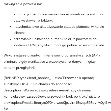
rozwiązanie pozwala na:
automatyczne dopasowanie okresu świadczenia usługi do
daty wystawienia faktury;
natychmiastowe aktualizowanie statusu płatności w karcie
klienta;
przesyłanie unikalnego numeru KSeF z powrotem do
systemu CRM, aby klient mógł go pobrać w swoim panelu.
Wykorzystanie otwartych interfejsów programistycznych (API)
eliminuje błędy wynikające z przepisywania danych między
oknami przeglądarki.
[BANNER type='lead_banner_1' title='Przewodnik operacji
subskrypcji KSeF: Od chaosu do zgodności'
description='Wprowadź swój adres e-mail, aby otrzymać
kompleksowy, szczegółowy przewodnik krok po kroku' picture-
src='/upload/medialibrary/c0f/04zrwoo0jpzvirn15czqu595pynw0yl9.w
file-