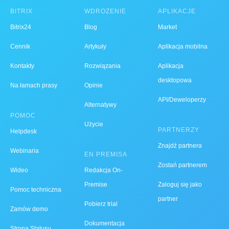
BITRIX
WDROŻENIE
APLIKACJE
Bitrix24
Blog
Market
Cennik
Artykuły
Aplikacja mobilna
Kontakty
Rozwiązania
Aplikacja
desktopowa
Na łamach prasy
Opinie
API/Deweloperzy
Alternatywy
POMOC
Użycie
PARTNERZY
Helpdesk
Znajdź partnera
Webinaria
EN PREMISA
Zostań partnerem
Wideo
Redakcja On-
Premise
Zaloguj się jako
Pomoc techniczna
partner
Pobierz trial
Zamów demo
Dokumentacja
Strona Statusu