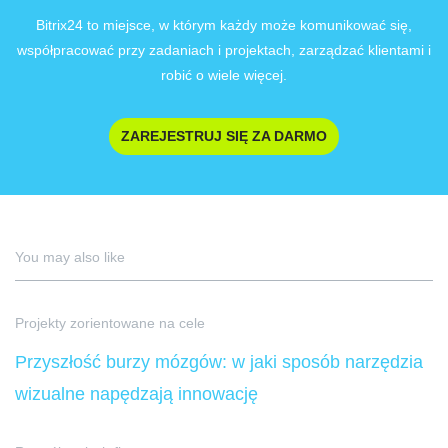
Bitrix24 to miejsce, w którym każdy może komunikować się,
współpracować przy zadaniach i projektach, zarządzać klientami i
robić o wiele więcej.
ZAREJESTRUJ SIĘ ZA DARMO
You may also like
Projekty zorientowane na cele
Przyszłość burzy mózgów: w jaki sposób narzędzia
wizualne napędzają innowację