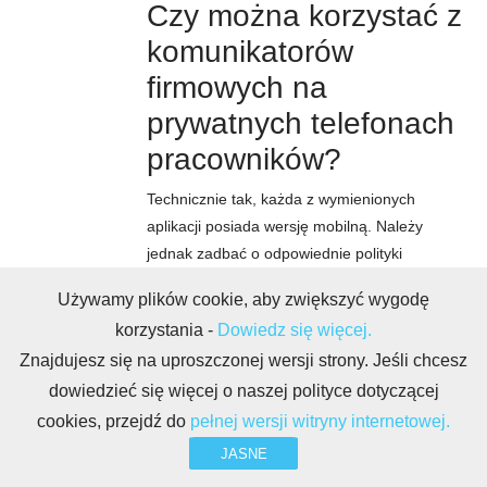
Czy można korzystać z
komunikatorów
firmowych na
prywatnych telefonach
pracowników?
Technicznie tak, każda z wymienionych
aplikacji posiada wersję mobilną. Należy
jednak zadbać o odpowiednie polityki
bezpieczeństwa (np. zdalne wylogowanie z
Używamy plików cookie, aby zwiększyć wygodę
konta po zakończeniu współpracy z
korzystania -
Dowiedz się więcej.
pracownikiem) oraz przestrzeganie prawa do
Znajdujesz się na uproszczonej wersji strony. Jeśli chcesz
odpoczynku po godzinach pracy, co można
skonfigurować za pomocą funkcji „nie
dowiedzieć się więcej o naszej polityce dotyczącej
przeszkadzać”.
cookies, przejdź do
pełnej wersji witryny internetowej.
JASNE
Jakie są koszty ukryte