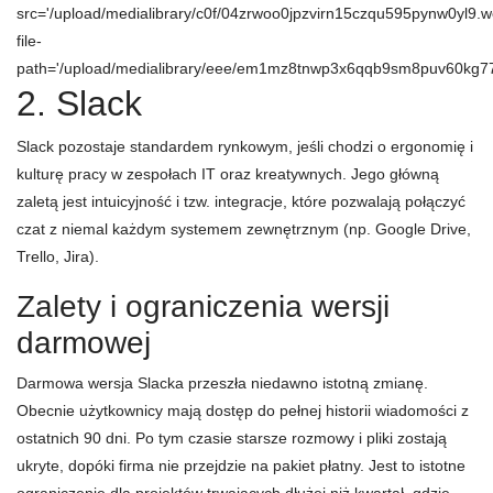
src='/upload/medialibrary/c0f/04zrwoo0jpzvirn15czqu595pynw0yl9.w
file-
path='/upload/medialibrary/eee/em1mz8tnwp3x6qqb9sm8puv60kg77
2. Slack
Slack pozostaje standardem rynkowym, jeśli chodzi o ergonomię i
kulturę pracy w zespołach IT oraz kreatywnych. Jego główną
zaletą jest intuicyjność i tzw. integracje, które pozwalają połączyć
czat z niemal każdym systemem zewnętrznym (np. Google Drive,
Trello, Jira).
Zalety i ograniczenia wersji
darmowej
Darmowa wersja Slacka przeszła niedawno istotną zmianę.
Obecnie użytkownicy mają dostęp do pełnej historii wiadomości z
ostatnich 90 dni. Po tym czasie starsze rozmowy i pliki zostają
ukryte, dopóki firma nie przejdzie na pakiet płatny. Jest to istotne