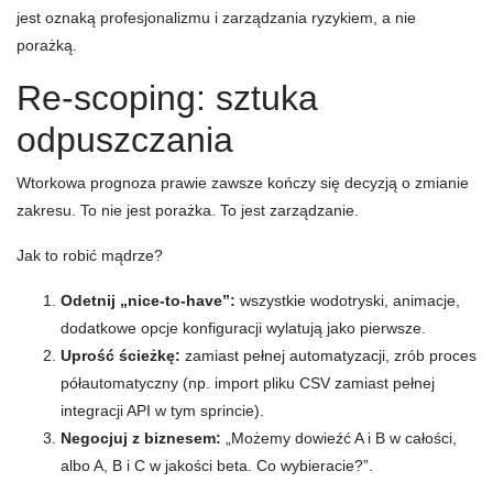
jest oznaką profesjonalizmu i zarządzania ryzykiem, a nie
porażką.
Re-scoping: sztuka
odpuszczania
Wtorkowa prognoza prawie zawsze kończy się decyzją o zmianie
zakresu. To nie jest porażka. To jest zarządzanie.
Jak to robić mądrze?
Odetnij „nice-to-have”:
wszystkie wodotryski, animacje,
dodatkowe opcje konfiguracji wylatują jako pierwsze.
Uprość ścieżkę:
zamiast pełnej automatyzacji, zrób proces
półautomatyczny (np. import pliku CSV zamiast pełnej
integracji API w tym sprincie).
Negocjuj z biznesem:
„Możemy dowieźć A i B w całości,
albo A, B i C w jakości beta. Co wybieracie?”.