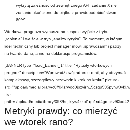
wykrytą zależność od zewnętrznego API, zadanie X nie
zostanie ukończone do piątku z prawdopodobieństwem
80%”.
Wtorkowa prognoza wymusza na zespole wyjście z trybu
„robienia” i wejście w tryb „analizy ryzyka”. To moment, w którym
lider techniczny lub project manager mówi „sprawdzam” i patrzy
na twarde dane, a nie na deklaracje programistów.
[BANNER type="lead_banner_1" title="Rytuały wtorkowych
prognoz" description="Wprowadź swój adres e-mail, aby otrzymać
kompleksowy, szczegółowy przewodnik krok po kroku" picture-
src="/upload/medialibrary/c0f/04zrwoo0jpzvirn15czqu595pynw0yl9.
file-
path="/upload/medialibrary/093/hnjlklyw4kkol1qe1sd4gmckv90lxd42.
Metryki prawdy: co mierzyć
we wtorek rano?