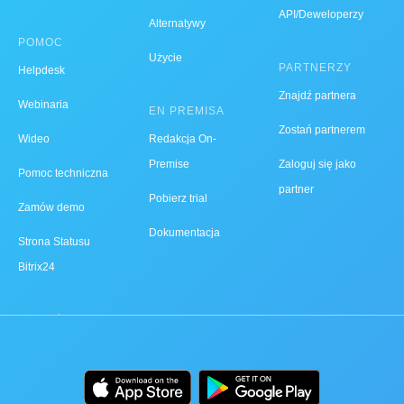
API/Deweloperzy
Alternatywy
POMOC
Użycie
PARTNERZY
Helpdesk
Znajdź partnera
Webinaria
EN PREMISA
Zostań partnerem
Wideo
Redakcja On-
Premise
Zaloguj się jako
Pomoc techniczna
partner
Pobierz trial
Zamów demo
Dokumentacja
Strona Statusu
Bitrix24