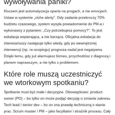
wywoływania paniki?
Kluczem jest automatyzacja oparta na progach, a nie emocjach.
Ustaw w systemie „ciche alerty”. Gdy zadanie przekroczy 70%
budżetu czasowego, system wysyła powiadomienie do PM-a i
wykonawcy z pytaniem: „Czy potrzebujesz pomocy?”. To jest
eskalacja wspierająca, a nie karząca. Oficjalna eskalacja do
interesariuszy następuje tylko wtedy, gdy po wewnętrznej
interwencji (np. re-scopingu) prognoza nadal jest negatywna.
Dzięki temu, gdy już alarmujesz biznes, przychodzisz z diagnozą i
planem naprawczym, a nie tylko z problemem.
Które role muszą uczestniczyć
we wtorkowym spotkaniu?
Spotkanie musi być małe i decyzyjne. Obowiązkowo: product
owner (PO) – bo tylko on może podjąć decyzję o zmianie zakresu.
Tech lead / senior dev – bo on zna prawdę techniczną o stanie
prac. Scrum master / PM – jako facylitator i strażnik procesu. Cały