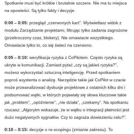
Spotkanie musi być krótkie i brutalnie szczere. Nie ma tu miejsca
na opowieści. Są tylko fakty i decyzje.
0:00 – 0:05:
przegląd „czerwonych kart”. Wyświetlasz widok z
modułu Zarządzanie projektami, filtrując tylko zadania zagrożone
(przekroczony czas, blokery). Nie omawiacie wszystkiego.
Omawiacie tylko to, co się świeci na czerwono.
0:05 – 0:10:
weryfikacja ryzyka z CoPilotem. Często ryzyka są
ukryte w komunikacji. Zamiast pytać „czy są jakieś ryzyka?”,
możesz wykorzystać sztuczną inteligencję. Przed spotkaniem
poproś asystenta o analizę. Narzędzie takie jak CoPilot w czacie
może przeanalizować dyskusje projektowe z ostatnich kilku dni i
podsumować wątki, w których pojawiały się słowa kluczowe takie
jak „problem”, „opóźnienie”, „nie działa”, „czekamy”. Na spotkaniu
rzucasz: „Algorytm wskazuje, że w wątku o integracji płatności jest
dużo negatywnych sygnałów. Czy to zagraża dowiezieniu celu?”.
0:10 – 0:15:
decyzje o re-scopingu (zmianie zakresu). To