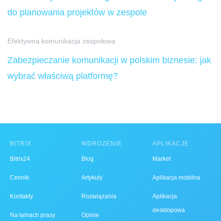
do planowania projektów w zespole
Efektywna komunikacja zespołowa
Zabezpieczanie komunikacji w polskim biznesie: jak
wybrać właściwą platformę?
BITRIX
WDROŻENIE
APLIKACJE
Bitrix24
Blog
Market
Cennik
Artykuły
Aplikacja mobilna
Kontakty
Rozwiązania
Aplikacja
desktopowa
Na łamach prasy
Opinie