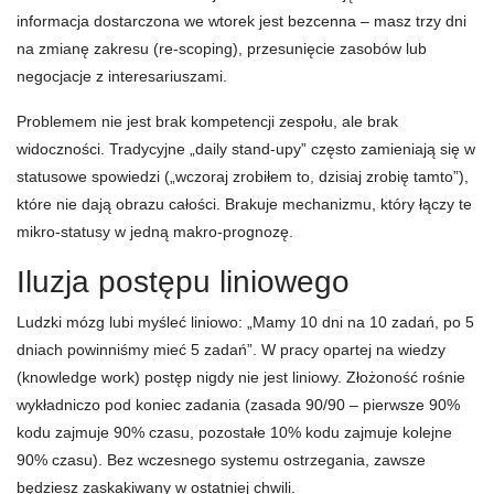
informacja dostarczona we wtorek jest bezcenna – masz trzy dni
na zmianę zakresu (re-scoping), przesunięcie zasobów lub
negocjacje z interesariuszami.
Problemem nie jest brak kompetencji zespołu, ale brak
widoczności. Tradycyjne „daily stand-upy” często zamieniają się w
statusowe spowiedzi („wczoraj zrobiłem to, dzisiaj zrobię tamto”),
które nie dają obrazu całości. Brakuje mechanizmu, który łączy te
mikro-statusy w jedną makro-prognozę.
Iluzja postępu liniowego
Ludzki mózg lubi myśleć liniowo: „Mamy 10 dni na 10 zadań, po 5
dniach powinniśmy mieć 5 zadań”. W pracy opartej na wiedzy
(knowledge work) postęp nigdy nie jest liniowy. Złożoność rośnie
wykładniczo pod koniec zadania (zasada 90/90 – pierwsze 90%
kodu zajmuje 90% czasu, pozostałe 10% kodu zajmuje kolejne
90% czasu). Bez wczesnego systemu ostrzegania, zawsze
będziesz zaskakiwany w ostatniej chwili.