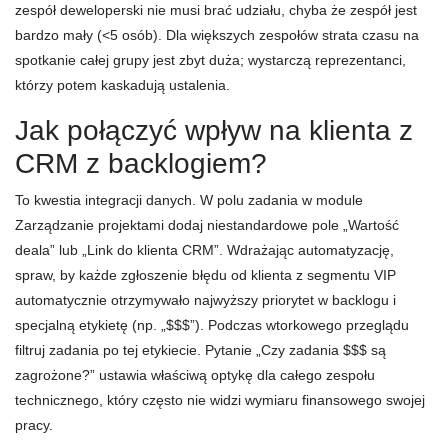
zespół deweloperski nie musi brać udziału, chyba że zespół jest
bardzo mały (<5 osób). Dla większych zespołów strata czasu na
spotkanie całej grupy jest zbyt duża; wystarczą reprezentanci,
którzy potem kaskadują ustalenia.
Jak połączyć wpływ na klienta z
CRM z backlogiem?
To kwestia integracji danych. W polu zadania w module
Zarządzanie projektami dodaj niestandardowe pole „Wartość
deala” lub „Link do klienta CRM”. Wdrażając automatyzację,
spraw, by każde zgłoszenie błędu od klienta z segmentu VIP
automatycznie otrzymywało najwyższy priorytet w backlogu i
specjalną etykietę (np. „$$$”). Podczas wtorkowego przeglądu
filtruj zadania po tej etykiecie. Pytanie „Czy zadania $$$ są
zagrożone?” ustawia właściwą optykę dla całego zespołu
technicznego, który często nie widzi wymiaru finansowego swojej
pracy.