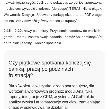
najważniejsza część. Jeśli dane pokazują, że cel jest zagrożony,
musisz coś wyrzucić z zakresu (de-scope) TERAZ. Nie w piątek.
We wtorek. Decyzja: „Usuwamy funkcję eksportu do PDF z tego
sprintu, żeby dowieźć główny proces zakupowy”.
0:15 – 0:20:
nowy plan bitwy. Przypisanie zasobów do wąskich
gardeł. „Marek, zostaw swoje zadanie i pomóż Ani domknąć API,
bo to blokuje testy”. Koniec spotkania.
Czy piątkowe spotkania kończą się
paniką, pracą po godzinach i
frustracją?
Bitrix24 oferuje wszystko, czego potrzebujesz, dla
wdrożenia wtorkowych prognoz: moduł Analityka i
raporty, integrację z CRM, asystenta AI CoPilot do
analizy ryzyka i automatyzację workflow, zamieniając
chaos w przewidywalne działania!