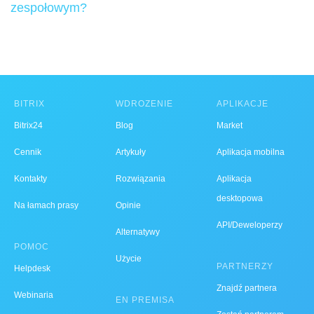
zespołowym?
BITRIX
WDROŻENIE
APLIKACJE
Bitrix24
Blog
Market
Cennik
Artykuły
Aplikacja mobilna
Kontakty
Rozwiązania
Aplikacja
desktopowa
Na łamach prasy
Opinie
API/Deweloperzy
Alternatywy
POMOC
Użycie
PARTNERZY
Helpdesk
Znajdź partnera
Webinaria
EN PREMISA