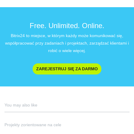
Free. Unlimited. Online.
Bitrix24 to miejsce, w którym każdy może komunikować się,
współpracować przy zadaniach i projektach, zarządzać klientami i
robić o wiele więcej.
ZAREJESTRUJ SIĘ ZA DARMO
You may also like
Projekty zorientowane na cele