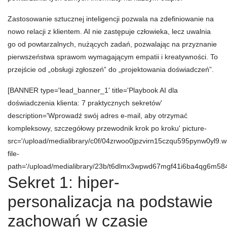
Zastosowanie sztucznej inteligencji pozwala na zdefiniowanie na
nowo relacji z klientem. AI nie zastępuje człowieka, lecz uwalnia
go od powtarzalnych, nużących zadań, pozwalając na przyznanie
pierwszeństwa sprawom wymagającym empatii i kreatywności. To
przejście od „obsługi zgłoszeń” do „projektowania doświadczeń”.
[BANNER type='lead_banner_1' title='Playbook AI dla
doświadczenia klienta: 7 praktycznych sekretów'
description='Wprowadź swój adres e-mail, aby otrzymać
kompleksowy, szczegółowy przewodnik krok po kroku' picture-
src='/upload/medialibrary/c0f/04zrwoo0jpzvirn15czqu595pynw0yl9.w
file-
path='/upload/medialibrary/23b/t6dlmx3wpwd67mgf41i6ba4qg6m584
Sekret 1: hiper-
personalizacja na podstawie
zachowań w czasie