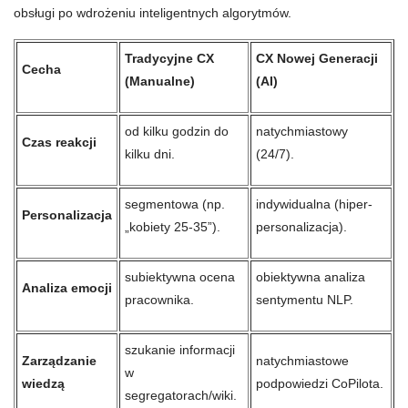
obsługi po wdrożeniu inteligentnych algorytmów.
Tradycyjne CX
CX Nowej Generacji
Cecha
(Manualne)
(AI)
od kilku godzin do
natychmiastowy
Czas reakcji
kilku dni.
(24/7).
segmentowa (np.
indywidualna (hiper-
Personalizacja
„kobiety 25-35”).
personalizacja).
subiektywna ocena
obiektywna analiza
Analiza emocji
pracownika.
sentymentu NLP.
szukanie informacji
Zarządzanie
natychmiastowe
w
wiedzą
podpowiedzi CoPilota.
segregatorach/wiki.