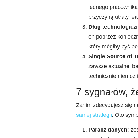
jednego pracownika
przyczyną utraty le
Dług technologicz
on poprzez koniecz
który mógłby być p
Single Source of T
zawsze aktualnej ba
technicznie niemożl
7 sygnałów, że
Zanim zdecydujesz się n
samej strategii
. Oto symp
Paraliż danych:
zes