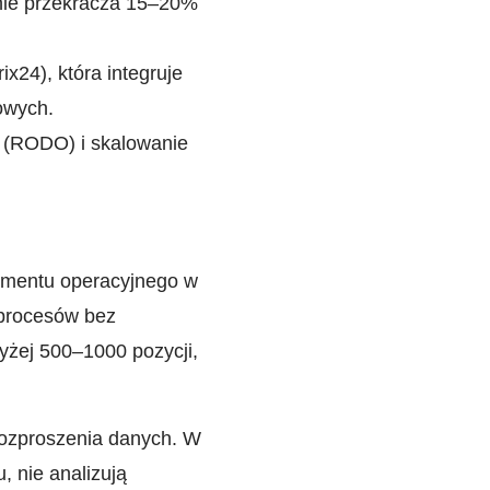
nie przekracza 15–20%
x24), która integruje
owych.
 (RODO) i skalowanie
amentu operacyjnego w
 procesów bez
yżej 500–1000 pozycji,
z rozproszenia danych. W
, nie analizują