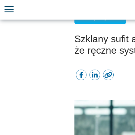
Rozwój małych firm
Szklany sufit 
że ręczne sys