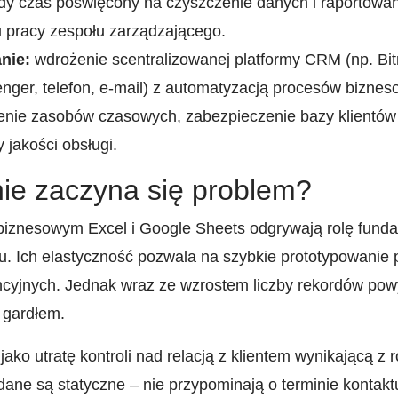
y czas poświęcony na czyszczenie danych i raportowa
 pracy zespołu zarządzającego.
nie:
wdrożenie scentralizowanej platformy CRM (np. Bitri
ger, telefon, e-mail) z automatyzacją procesów biznes
enie zasobów czasowych, zabezpieczenie bazy klientów
 jakości obsługi.
ie zaczyna się problem?
biznesowym Excel i Google Sheets odgrywają rolę fund
ju. Ich elastyczność pozwala na szybkie prototypowanie
ncyjnych. Jednak wraz ze wzrostem liczby rekordów pow
 gardłem.
 jako utratę kontroli nad relacją z klientem wynikającą 
ane są statyczne – nie przypominają o terminie kontaktu