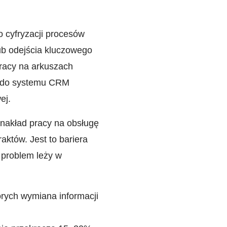
o cyfryzacji procesów
lub odejścia kluczowego
racy na arkuszach
ji do systemu CRM
ej.
m nakład pracy na obsługę
któw. Jest to bariera
 problem leży w
órych wymiana informacji