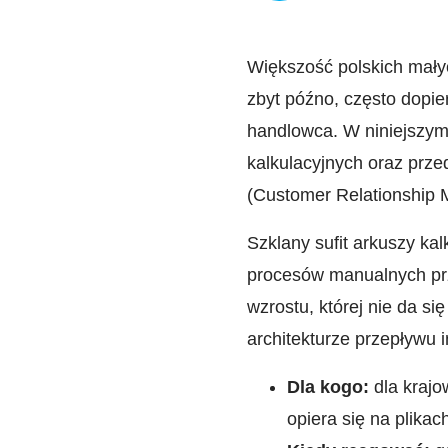
Większość polskich małyc
zbyt późno, często dopie
handlowca. W niniejszym
kalkulacyjnych oraz prz
(Customer Relationship M
Szklany sufit arkuszy ka
procesów manualnych prz
wzrostu, której nie da s
architekturze przepływu in
Dla kogo:
dla krajo
opiera się na plikac