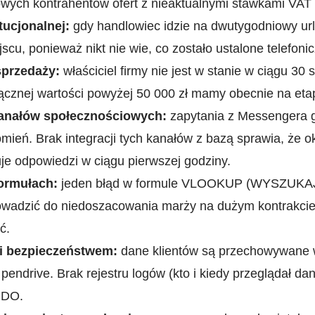
wych kontrahentów ofert z nieaktualnymi stawkami VAT 
tucjonalnej:
gdy handlowiec idzie na dwutygodniowy url
jscu, ponieważ nikt nie wie, co zostało ustalone telefonic
 sprzedaży:
właściciel firmy nie jest w stanie w ciągu 3
o łącznej wartości powyżej 50 000 zł mamy obecnie na etap
kanałów społecznościowych:
zapytania z Messengera 
ień. Brak integracji tych kanałów z bazą sprawia, że 
uje odpowiedzi w ciągu pierwszej godziny.
ormułach:
jeden błąd w formule VLOOKUP (WYSZUKA
wadzić do niedoszacowania marży na dużym kontrakcie
ć.
i bezpieczeństwem:
dane klientów są przechowywane w
endrive. Brak rejestru logów (kto i kiedy przeglądał dan
ODO.