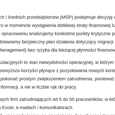
h i średnich przedsiębiorstw (MŚP) podejmuje decyzję 
ro w momencie wystąpienia dotkliwej straty finansowej 
 opracowaniu analizujemy konkretne punkty krytyczne p
edstawiamy bezpieczny plan działania dotyczący migrac
anagement) bez ryzyka dla bieżącej płynności finansow
lkulacyjnych to stan niewydolności operacyjnej, w który
ewyższa korzyści płynące z pozyskiwania nowych kontra
ię pokonać prostym zwiększeniem zatrudnienia, ponieważ
formacji, a nie w liczbie rąk do pracy.
wych firm zatrudniających od 5 do 50 pracowników, w kt
h Excel, e-mailach i komunikatorach.