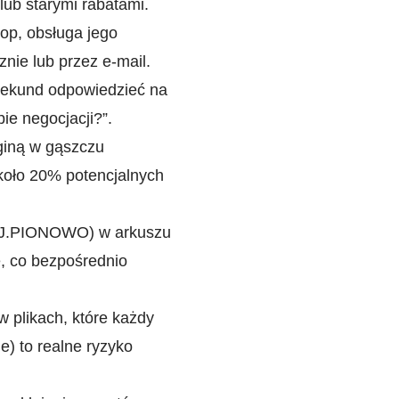
lub starymi rabatami.
op, obsługa jego
znie lub przez e-mail.
0 sekund odpowiedzieć na
ie negocjacji?”.
giną w gąszczu
około 20% potencjalnych
J.PIONOWO) w arkuszu
, co bezpośrednio
 plikach, które każdy
e) to realne ryzyko