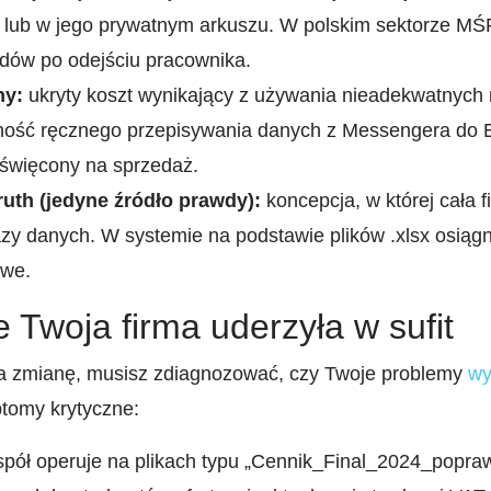
 lub w jego prywatnym arkuszu. W polskim sektorze MŚP
adów po odejściu pracownika.
ny:
ukryty koszt wynikający z używania nieadekwatnych n
ność ręcznego przepisywania danych z Messengera do E
oświęcony na sprzedaż.
ruth (jedyne źródło prawdy):
koncepcja, w której cała f
zy danych. W systemie na podstawie plików .xlsx osiągni
iwe.
 Twoja firma uderzyła w sufit
a zmianę, musisz zdiagnozować, czy Twoje problemy
wy
tomy krytyczne:
pół operuje na plikach typu „Cennik_Final_2024_popraw