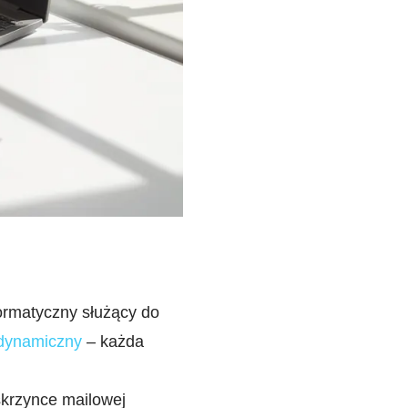
ormatyczny służący do
dynamiczny
– każda
 skrzynce mailowej