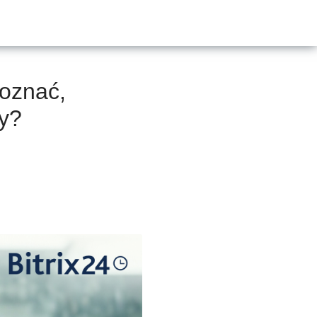
poznać,
my?