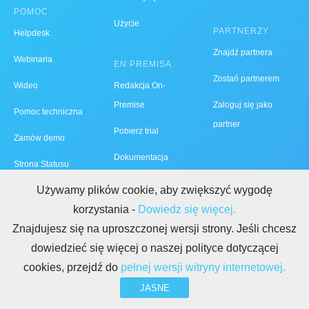
POMOC
Użycie
PARTNERZY
Helpdesk
Znajdź partnera
Webinaria
EN PREMISA
Zostań partnerem
Wideo
Redakcja On-
Premise
Zaloguj się jako
Pomoc techniczna
partner
Pobierz trial
Zamów demo
Dokumentacja
Strona Statusu
Bitrix24
Używamy plików cookie, aby zwiększyć wygodę
korzystania -
Dowiedz się więcej.
Znajdujesz się na uproszczonej wersji strony. Jeśli chcesz
dowiedzieć się więcej o naszej polityce dotyczącej
cookies, przejdź do
pełnej wersji witryny internetowej.
JASNE