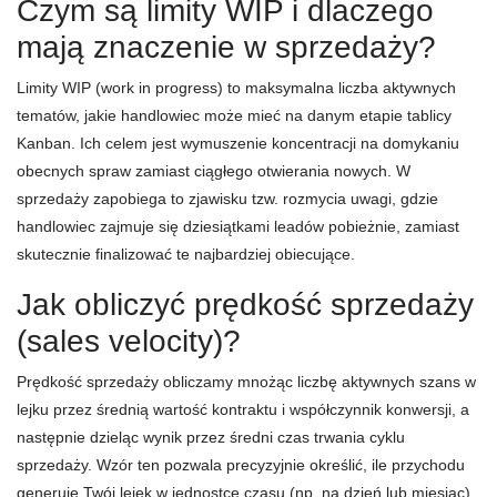
Czym są limity WIP i dlaczego
mają znaczenie w sprzedaży?
Limity WIP (work in progress) to maksymalna liczba aktywnych
tematów, jakie handlowiec może mieć na danym etapie tablicy
Kanban. Ich celem jest wymuszenie koncentracji na domykaniu
obecnych spraw zamiast ciągłego otwierania nowych. W
sprzedaży zapobiega to zjawisku tzw. rozmycia uwagi, gdzie
handlowiec zajmuje się dziesiątkami leadów pobieżnie, zamiast
skutecznie finalizować te najbardziej obiecujące.
Jak obliczyć prędkość sprzedaży
(sales velocity)?
Prędkość sprzedaży obliczamy mnożąc liczbę aktywnych szans w
lejku przez średnią wartość kontraktu i współczynnik konwersji, a
następnie dzieląc wynik przez średni czas trwania cyklu
sprzedaży. Wzór ten pozwala precyzyjnie określić, ile przychodu
generuje Twój lejek w jednostce czasu (np. na dzień lub miesiąc),