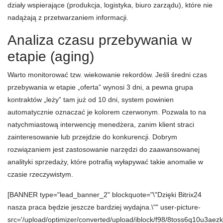
działy wspierające (produkcja, logistyka, biuro zarządu), które nie
nadążają z przetwarzaniem informacji.
Analiza czasu przebywania w
etapie (aging)
Warto monitorować tzw. wiekowanie rekordów. Jeśli średni czas
przebywania w etapie „oferta” wynosi 3 dni, a pewna grupa
kontraktów „leży” tam już od 10 dni, system powinien
automatycznie oznaczać je kolorem czerwonym. Pozwala to na
natychmiastową interwencję menedżera, zanim klient straci
zainteresowanie lub przejdzie do konkurencji. Dobrym
rozwiązaniem jest zastosowanie narzędzi do zaawansowanej
analityki sprzedaży, które potrafią wyłapywać takie anomalie w
czasie rzeczywistym.
[BANNER type="lead_banner_2" blockquote="\"Dzięki Bitrix24
nasza praca będzie jeszcze bardziej wydajna.\"" user-picture-
src='/upload/optimizer/converted/upload/iblock/f98/8toss6q10u3ae