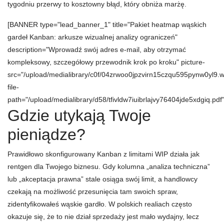
tygodniu przerwy to kosztowny błąd, który obniża marżę.
[BANNER type="lead_banner_1" title="Pakiet heatmap wąskich
gardeł Kanban: arkusze wizualnej analizy ograniczeń"
description="Wprowadź swój adres e-mail, aby otrzymać
kompleksowy, szczegółowy przewodnik krok po kroku" picture-
src="/upload/medialibrary/c0f/04zrwoo0jpzvirn15czqu595pynw0yl9.
file-
path="/upload/medialibrary/d58/tfivldw7iuibrlajvy76404jde5xdgiq.pdf"
Gdzie utykają Twoje
pieniądze?
Prawidłowo skonfigurowany Kanban z limitami WIP działa jak
rentgen dla Twojego biznesu. Gdy kolumna „analiza techniczna”
lub „akceptacja prawna” stale osiąga swój limit, a handlowcy
czekają na możliwość przesunięcia tam swoich spraw,
zidentyfikowałeś wąskie gardło. W polskich realiach często
okazuje się, że to nie dział sprzedaży jest mało wydajny, lecz