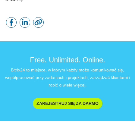
Free. Unlimited. Online.
Bitrix24 to miejsce, w którym każdy może komunikować się,
współpracować przy zadaniach i projektach, zarządzać klientami i
robić o wiele więcej.
ZAREJESTRUJ SIĘ ZA DARMO