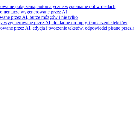
mowanie połączenia, automatyczne wypełnianie pól w dealach
i komentarze wygenerowane przez AI
wane przez AI, burze mózgów i nie tylko
razy wygenerowane przez AI, dokładne prompty, tłumaczenie tekstów
ne przez AI, edycja i tworzenie tekstów, odpowiedzi pisane przez A