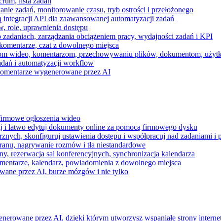
rum, lista zadań
nie zadań, monitorowanie czasu, tryb ostrości i przełożonego
 integracji API dla zaawansowanej automatyzacji zadań
w, role, uprawnienia dostępu
zadaniach, zarządzania obciążeniem pracy, wydajności zadań i KPI
komentarze, czat z dowolnego miejsca
zeniom wideo, komentarzom, przechowywaniu plików, dokumentom, uż
dań i automatyzacji workflow
i komentarze wygenerowane przez AI
 firmowe ogłoszenia wideo
j i łatwo edytuj dokumenty online za pomocą firmowego dysku
nych, skonfiguruj ustawienia dostępu i współpracuj nad zadaniami i 
kranu, nagrywanie rozmów i tła niestandardowe
ny, rezerwacja sal konferencyjnych, synchronizacja kalendarza
mentarze, kalendarz, powiadomienia z dowolnego miejsca
wane przez AI, burze mózgów i nie tylko
enerowane przez AI, dzięki którym utworzysz wspaniałe strony intern