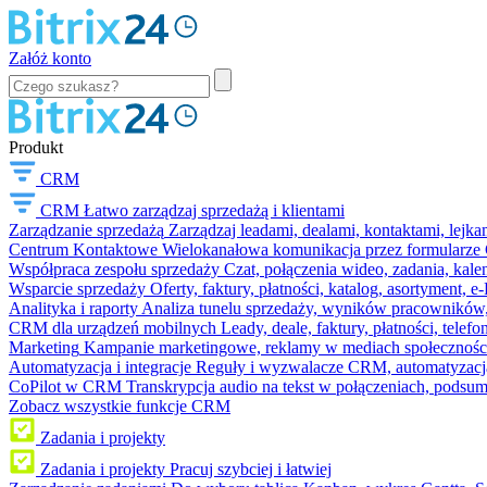
Załóż konto
Produkt
CRM
CRM
Łatwo zarządzaj sprzedażą i klientami
Zarządzanie sprzedażą
Zarządzaj leadami, dealami, kontaktami, lejk
Centrum Kontaktowe
Wielokanałowa komunikacja przez formularze C
Współpraca zespołu sprzedaży
Czat, połączenia wideo, zadania, kal
Wsparcie sprzedaży
Oferty, faktury, płatności, katalog, asortyment,
Analityka i raporty
Analiza tunelu sprzedaży, wyników pracowników, S
CRM dla urządzeń mobilnych
Leady, deale, faktury, płatności, telef
Marketing
Kampanie marketingowe, reklamy w mediach społeczności
Automatyzacja i integracje
Reguły i wyzwalacze CRM, automatyzacja
CoPilot w CRM
Transkrypcja audio na tekst w połączeniach, podsu
Zobacz wszystkie funkcje CRM
Zadania i projekty
Zadania i projekty
Pracuj szybciej i łatwiej