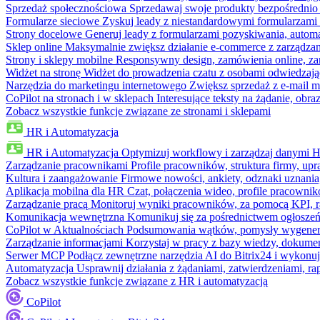
Sprzedaż społecznościowa
Sprzedawaj swoje produkty bezpośrednio
Formularze sieciowe
Zyskuj leady z niestandardowymi formularzami 
Strony docelowe
Generuj leady z formularzami pozyskiwania, automa
Sklep online
Maksymalnie zwiększ działanie e-commerce z zarządzan
Strony i sklepy mobilne
Responsywny design, zamówienia online, zar
Widżet na stronę
Widżet do prowadzenia czatu z osobami odwiedzają
Narzędzia do marketingu internetowego
Zwiększ sprzedaż z e-mail m
CoPilot na stronach i w sklepach
Interesujące teksty na żądanie, ob
Zobacz wszystkie funkcje związane ze stronami i sklepami
HR i Automatyzacja
HR i Automatyzacja
Optymizuj workflowy i zarządzaj danymi 
Zarządzanie pracownikami
Profile pracowników, struktura firmy, upr
Kultura i zaangażowanie
Firmowe nowości, ankiety, odznaki uznania,
Aplikacja mobilna dla HR
Czat, połączenia wideo, profile pracowni
Zarządzanie pracą
Monitoruj wyniki pracowników, za pomocą KPI, r
Komunikacja wewnętrzna
Komunikuj się za pośrednictwem ogłoszeń
CoPilot w Aktualnościach
Podsumowania wątków, pomysły wygenerowa
Zarządzanie informacjami
Korzystaj w pracy z bazy wiedzy, dokume
Serwer MCP
Podłącz zewnętrzne narzędzia AI do Bitrix24 i wykonu
Automatyzacja
Usprawnij działania z żądaniami, zatwierdzeniami, 
Zobacz wszystkie funkcje związane z HR i automatyzacją
CoPilot