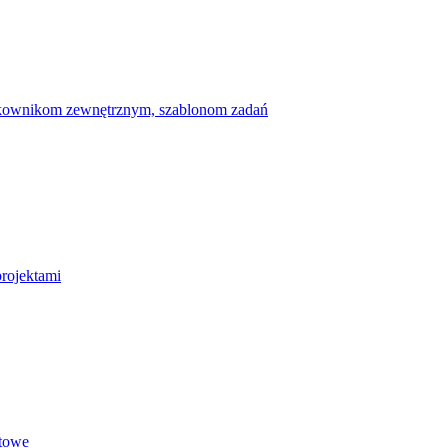
ytkownikom zewnętrznym, szablonom zadań
projektami
etowe