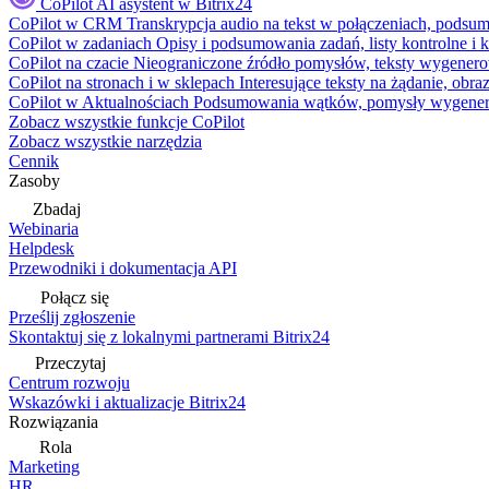
CoPilot
AI asystent w Bitrix24
CoPilot w CRM
Transkrypcja audio na tekst w połączeniach, podsu
CoPilot w zadaniach
Opisy i podsumowania zadań, listy kontrolne 
CoPilot na czacie
Nieograniczone źródło pomysłów, teksty wygenero
CoPilot na stronach i w sklepach
Interesujące teksty na żądanie, ob
CoPilot w Aktualnościach
Podsumowania wątków, pomysły wygenerowa
Zobacz wszystkie funkcje CoPilot
Zobacz wszystkie narzędzia
Cennik
Zasoby
Zbadaj
Webinaria
Helpdesk
Przewodniki i dokumentacja API
Połącz się
Prześlij zgłoszenie
Skontaktuj się z lokalnymi partnerami Bitrix24
Przeczytaj
Centrum rozwoju
Wskazówki i aktualizacje Bitrix24
Rozwiązania
Rola
Marketing
HR