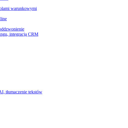
z polami warunkowymi
line
 oddzwonienie
ingu, integracją CRM
I, tłumaczenie tekstów