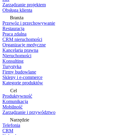
Zarządzanie projektem
Obsługa klienta
Branża
Przewóz i przechowywanie
Restauracja
Praca zdalna
CRM nieruchomości
Organizacje medyczne
Kancelaria prawna
Nieruchomości
Konsulting
Turystyka
Firmy budowlane
Sklepy i e-commerce
Kategorie produktów
Cel
Produktywność
Komunikacja
Mobilność
Zarządzanie i przywództwo
Narzędzie
Telefonia
CRM