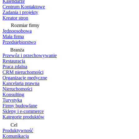
Kalendarze
Centrum Kontaktowe
Zadania i projekty
Kreator stron
Rozmiar firmy
Jednoosobowa
Mała firma
Przedsiębiorstwo
Branża
Przewóz i przechowywanie
Restauracja
Praca zdalna
CRM nieruchomości
Organizacje medyczne
Kancelaria prawna
Nieruchomości
Konsulting
Turystyka
Firmy budowlane
Sklepy i e-commerce
Kategorie produktów
Cel
Produktywność
Komunikacja