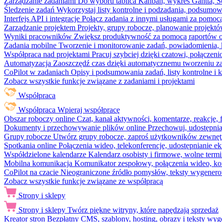
Zarządzanie zadaniami
Do wyboru tablica Kanban, wykres Gantta, Sc
Śledzenie zadań
Wykorzystaj listy kontrolne i podzadania, podsumowa
Interfejs API i integracje
Połącz zadania z innymi usługami za pomocą
Zarządzanie projektem
Projekty, grupy robocze, planowanie projektó
Wyniki pracowników
Zwiększ produktywność za pomocą raportów o 
Zadania mobilne
Tworzenie i monitorowanie zadań, powiadomienia, 
Współpraca nad projektami
Pracuj szybciej dzięki czatowi, połąc
Automatyzacja
Zaoszczędź czas dzięki automatycznemu tworzeniu za
CoPilot w zadaniach
Opisy i podsumowania zadań, listy kontrolne 
Zobacz wszystkie funkcje związane z zadaniami i projektami
Współpraca
Współpraca
Wpieraj współpracę
Obszar roboczy online
Czat, kanał aktywności, komentarze, reakcje,
Dokumenty i przechowywanie plików online
Przechowuj, udostępnia
Grupy robocze
Utwórz grupy robocze, zaproś użytkowników zewnętrz
Spotkania online
Połączenia wideo, telekonferencje, udostępnianie e
Współdzielone kalendarze
Kalendarz osobisty i firmowe, wolne termi
Mobilna komunikacja
Komunikator zespołowy, połączenia wideo, ko
CoPilot na czacie
Nieograniczone źródło pomysłów, teksty wygenero
Zobacz wszystkie funkcje związane ze współpracą
Strony i sklepy
Strony i sklepy
Twórz piękne witryny, które napędzają sprzedaż
Kreator stron
Bezpłatny CMS, szablony, hosting, obrazy i teksty wyg