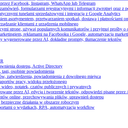
 przez Facebook, Instagram, WhatsApp lub Telegram
zamówień, formularzami rejestracyjnymi i informacji zwrotnej oraz 
tycznymi tunelami sprzedażowymi i integracją z Google Analytics
iem asortymentem, przetwarzaniem spotkań, dostawą i płatnościami on
ządzanie klientami z urządzenia mobilnego
cymi stronę, używaj popularnych komunikatorów i przyjmuj prośby o
arketingiem, reklamami na Facebooku i Google, automatyzacją market
razy wygenerowane przez AI, dokładne prompty, tłumaczenie tekstów
HR
awnienia dostępu, Active Directory
 tagi, osobiste powiadomienia
ków, zatwierdzenia, powiadomienia z dowolnego miejsca
aportów pracy, widoku przełożonego
 wideo, notatek, czatów publicznych i prywatnych
ne przez AI, edycja i tworzenie tekstów, odpowiedzi pisane przez A
ntów online, przechowywania plików, uprawnień dostępu
j bezpieczne działania w obszarze roboczym
raportami o wydatkach, RPA, automatyzacją workflow