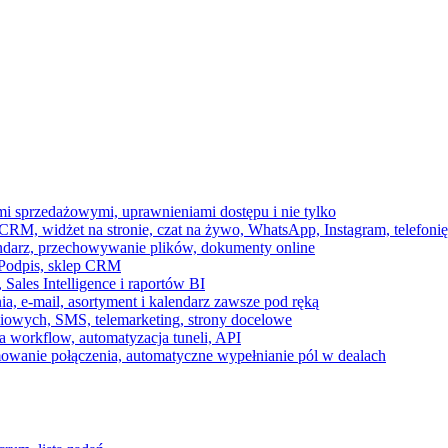
ami sprzedażowymi, uprawnieniami dostępu i nie tylko
RM, widżet na stronie, czat na żywo, WhatsApp, Instagram, telefonię
endarz, przechowywanie plików, dokumenty online
 e-Podpis, sklep CRM
ales Intelligence i raportów BI
onia, e-mail, asortyment i kalendarz zawsze pod ręką
owych, SMS, telemarketing, strony docelowe
 workflow, automatyzacja tuneli, API
mowanie połączenia, automatyczne wypełnianie pól w dealach