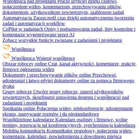
Współpraca nad projektami
Pracuj szybciej dzięki czatowi,
połączeniom wideo, komentarzom, przechowywaniu plików,
dokumentom, użytkownikom zewnętrznym, szablonom zadań
Automatyzacja
Zaoszczędź czas dzięki automatycznemu tworzeniu
zadań i automatyzacji workflow
CoPilot w zadaniach
Opisy i podsumowania zadań, listy kontrolne i
komentarze wygenerowane przez AI
Zobacz wszystkie funkcje związane z zadaniami i projektami
Współpraca
Współpraca
Wpieraj współpracę
Obszar roboczy online
Czat, kanał aktywności, komentarze, reakcje,
firmowe ogłoszenia wideo
Dokumenty i przechowywanie plików online
Przechowuj,
udostępniaj i łatwo edytuj dokumenty online za pomocą firmowego
dysku
Grupy robocze
Utwórz grupy robocze, zaproś użytkowników
zewnętrznych, skonfiguruj ustawienia dostępu i współpracuj nad
zadaniami i projektami
Spotkania online
Połączenia wideo, telekonferencje, udostępnianie
ekranu, nagrywanie rozmów i tła niestandardowe
Współdzielone kalendarze
Kalendarz osobisty i firmowe, wolne
terminy, rezerwacja sal konferencyjnych, synchronizacja kalendarza
Mobilna komunikacja
Komunikator zespołowy, połączenia wideo,
komentarze, kalendarz, powiadomienia z dowolnego miejsca