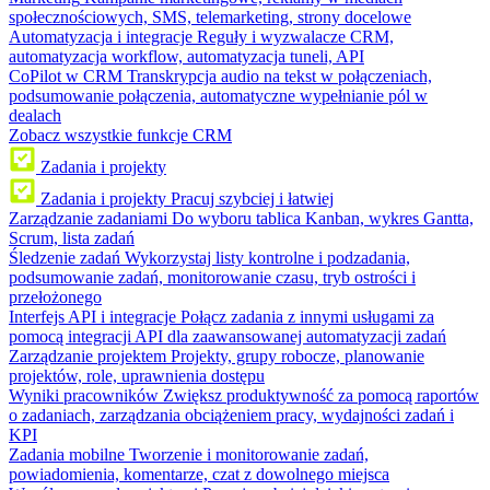
społecznościowych, SMS, telemarketing, strony docelowe
Automatyzacja i integracje
Reguły i wyzwalacze CRM,
automatyzacja workflow, automatyzacja tuneli, API
CoPilot w CRM
Transkrypcja audio na tekst w połączeniach,
podsumowanie połączenia, automatyczne wypełnianie pól w
dealach
Zobacz wszystkie funkcje CRM
Zadania i projekty
Zadania i projekty
Pracuj szybciej i łatwiej
Zarządzanie zadaniami
Do wyboru tablica Kanban, wykres Gantta,
Scrum, lista zadań
Śledzenie zadań
Wykorzystaj listy kontrolne i podzadania,
podsumowanie zadań, monitorowanie czasu, tryb ostrości i
przełożonego
Interfejs API i integracje
Połącz zadania z innymi usługami za
pomocą integracji API dla zaawansowanej automatyzacji zadań
Zarządzanie projektem
Projekty, grupy robocze, planowanie
projektów, role, uprawnienia dostępu
Wyniki pracowników
Zwiększ produktywność za pomocą raportów
o zadaniach, zarządzania obciążeniem pracy, wydajności zadań i
KPI
Zadania mobilne
Tworzenie i monitorowanie zadań,
powiadomienia, komentarze, czat z dowolnego miejsca