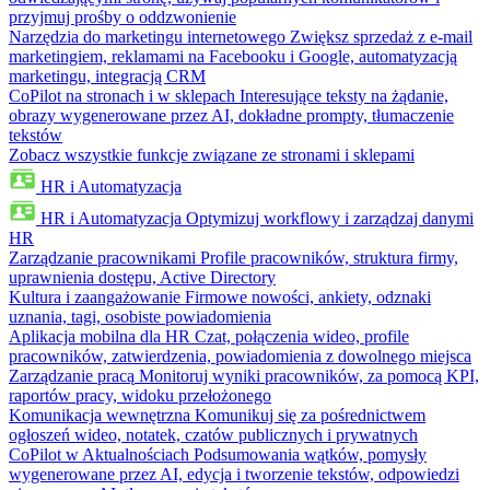
przyjmuj prośby o oddzwonienie
Narzędzia do marketingu internetowego
Zwiększ sprzedaż z e-mail
marketingiem, reklamami na Facebooku i Google, automatyzacją
marketingu, integracją CRM
CoPilot na stronach i w sklepach
Interesujące teksty na żądanie,
obrazy wygenerowane przez AI, dokładne prompty, tłumaczenie
tekstów
Zobacz wszystkie funkcje związane ze stronami i sklepami
HR i Automatyzacja
HR i Automatyzacja
Optymizuj workflowy i zarządzaj danymi
HR
Zarządzanie pracownikami
Profile pracowników, struktura firmy,
uprawnienia dostępu, Active Directory
Kultura i zaangażowanie
Firmowe nowości, ankiety, odznaki
uznania, tagi, osobiste powiadomienia
Aplikacja mobilna dla HR
Czat, połączenia wideo, profile
pracowników, zatwierdzenia, powiadomienia z dowolnego miejsca
Zarządzanie pracą
Monitoruj wyniki pracowników, za pomocą KPI,
raportów pracy, widoku przełożonego
Komunikacja wewnętrzna
Komunikuj się za pośrednictwem
ogłoszeń wideo, notatek, czatów publicznych i prywatnych
CoPilot w Aktualnościach
Podsumowania wątków, pomysły
wygenerowane przez AI, edycja i tworzenie tekstów, odpowiedzi