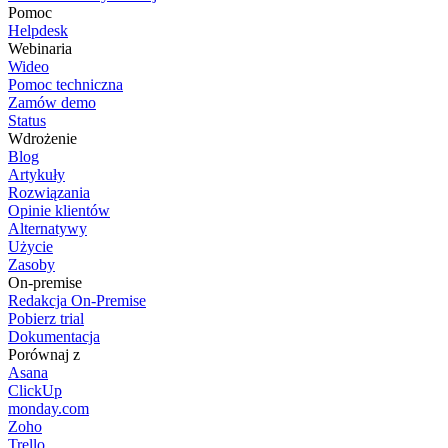
Pomoc
Helpdesk
Webinaria
Wideo
Pomoc techniczna
Zamów demo
Status
Wdrożenie
Blog
Artykuły
Rozwiązania
Opinie klientów
Alternatywy
Użycie
Zasoby
On-premise
Redakcja On-Premise
Pobierz trial
Dokumentacja
Porównaj z
Asana
ClickUp
monday.com
Zoho
Trello