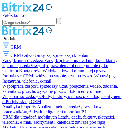
Załóż konto
Produkt
CRM
CRM
Łatwo zarządzaj sprzedażą i klientami
Zarządzanie sprzedażą
Zarządzaj leadami, dealami, kontaktami,
lejkami sprzedażowymi, uprawnieniami dostępu i nie tylko
Centrum Kontaktowe
Wielokanałowa komunikacja przez
formularze CRM, widżet na stronie, czat na żywo, WhatsApp,
Instagram, telefonię, e-mail
Współpraca zespołu sprzedaży
Czat, połączenia wideo, zadania,
kalendarz, przechowywanie plików, dokumenty online
Wsparcie sprzedaży
Oferty, faktury, płatności, katalog, asortyment,
e-Podpis, sklep CRM
Analityka i raporty
Analiza tunelu sprzedaży, wyników
pracowników, Sales Intelligence i raportów BI
CRM dla urządzeń mobilnych
Leady, deale, faktury, płatności,
telefonia, e-mail, asortyment i kalendarz zawsze pod ręką
Marketing
Kampanie marketingowe, reklamy w mediach