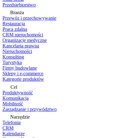
Przedsiębiorstwo
Branża
Przewóz i przechowywanie
Restauracja
Praca zdalna
CRM nieruchomości
Organizacje medyczne
Kancelaria prawna
Nieruchomości
Konsulting
Turystyka
Firmy budowlane
Sklepy i e-commerce
Kategorie produktów
Cel
Produktywność
Komunikacja
Mobilność
Zarządzanie i przywództwo
Narzędzie
Telefonia
CRM
Kalendarze