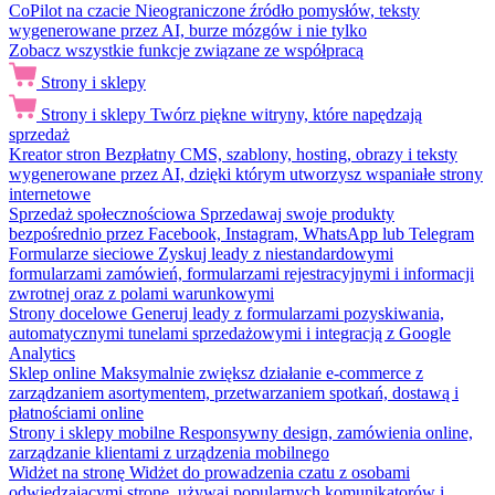
CoPilot na czacie
Nieograniczone źródło pomysłów, teksty
wygenerowane przez AI, burze mózgów i nie tylko
Zobacz wszystkie funkcje związane ze współpracą
Strony i sklepy
Strony i sklepy
Twórz piękne witryny, które napędzają
sprzedaż
Kreator stron
Bezpłatny CMS, szablony, hosting, obrazy i teksty
wygenerowane przez AI, dzięki którym utworzysz wspaniałe strony
internetowe
Sprzedaż społecznościowa
Sprzedawaj swoje produkty
bezpośrednio przez Facebook, Instagram, WhatsApp lub Telegram
Formularze sieciowe
Zyskuj leady z niestandardowymi
formularzami zamówień, formularzami rejestracyjnymi i informacji
zwrotnej oraz z polami warunkowymi
Strony docelowe
Generuj leady z formularzami pozyskiwania,
automatycznymi tunelami sprzedażowymi i integracją z Google
Analytics
Sklep online
Maksymalnie zwiększ działanie e-commerce z
zarządzaniem asortymentem, przetwarzaniem spotkań, dostawą i
płatnościami online
Strony i sklepy mobilne
Responsywny design, zamówienia online,
zarządzanie klientami z urządzenia mobilnego
Widżet na stronę
Widżet do prowadzenia czatu z osobami
odwiedzającymi stronę, używaj popularnych komunikatorów i