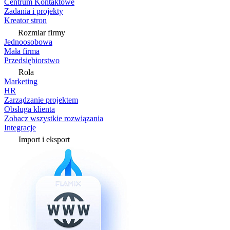
Centrum Kontaktowe
Zadania i projekty
Kreator stron
Rozmiar firmy
Jednoosobowa
Mała firma
Przedsiębiorstwo
Rola
Marketing
HR
Zarządzanie projektem
Obsługa klienta
Zobacz wszystkie rozwiązania
Integracje
Import i eksport