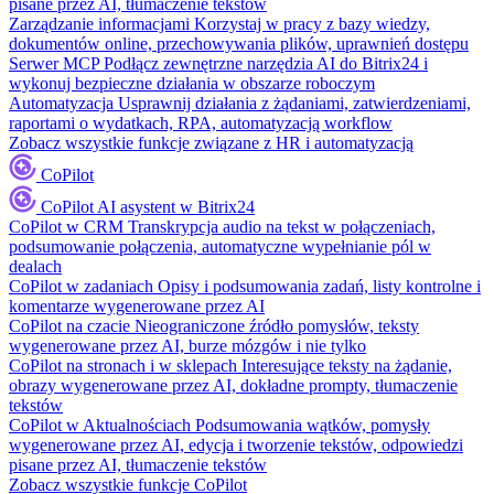
pisane przez AI, tłumaczenie tekstów
Zarządzanie informacjami
Korzystaj w pracy z bazy wiedzy,
dokumentów online, przechowywania plików, uprawnień dostępu
Serwer MCP
Podłącz zewnętrzne narzędzia AI do Bitrix24 i
wykonuj bezpieczne działania w obszarze roboczym
Automatyzacja
Usprawnij działania z żądaniami, zatwierdzeniami,
raportami o wydatkach, RPA, automatyzacją workflow
Zobacz wszystkie funkcje związane z HR i automatyzacją
CoPilot
CoPilot
AI asystent w Bitrix24
CoPilot w CRM
Transkrypcja audio na tekst w połączeniach,
podsumowanie połączenia, automatyczne wypełnianie pól w
dealach
CoPilot w zadaniach
Opisy i podsumowania zadań, listy kontrolne i
komentarze wygenerowane przez AI
CoPilot na czacie
Nieograniczone źródło pomysłów, teksty
wygenerowane przez AI, burze mózgów i nie tylko
CoPilot na stronach i w sklepach
Interesujące teksty na żądanie,
obrazy wygenerowane przez AI, dokładne prompty, tłumaczenie
tekstów
CoPilot w Aktualnościach
Podsumowania wątków, pomysły
wygenerowane przez AI, edycja i tworzenie tekstów, odpowiedzi
pisane przez AI, tłumaczenie tekstów
Zobacz wszystkie funkcje CoPilot