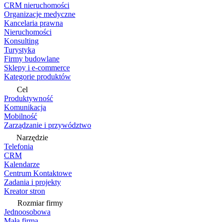
CRM nieruchomości
Organizacje medyczne
Kancelaria prawna
Nieruchomości
Konsulting
Turystyka
Firmy budowlane
Sklepy i e-commerce
Kategorie produktów
Cel
Produktywność
Komunikacja
Mobilność
Zarządzanie i przywództwo
Narzędzie
Telefonia
CRM
Kalendarze
Centrum Kontaktowe
Zadania i projekty
Kreator stron
Rozmiar firmy
Jednoosobowa
Mała firma