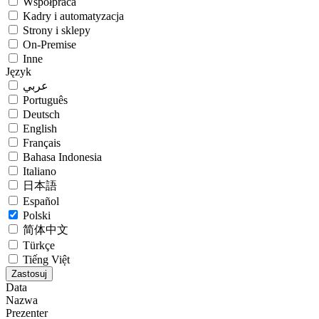
Współpraca
Kadry i automatyzacja
Strony i sklepy
On-Premise
Inne
Język
عربي
Português
Deutsch
English
Français
Bahasa Indonesia
Italiano
日本語
Español
Polski
简体中文
Türkçe
Tiếng Việt
Data
Nazwa
Prezenter