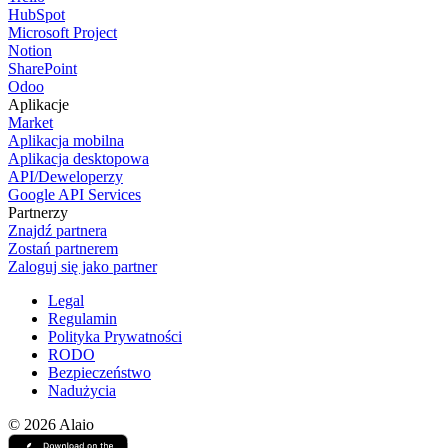
HubSpot
Microsoft Project
Notion
SharePoint
Odoo
Aplikacje
Market
Aplikacja mobilna
Aplikacja desktopowa
API/Deweloperzy
Google API Services
Partnerzy
Znajdź partnera
Zostań partnerem
Zaloguj się jako partner
Legal
Regulamin
Polityka Prywatności
RODO
Bezpieczeństwo
Nadużycia
© 2026 Alaio