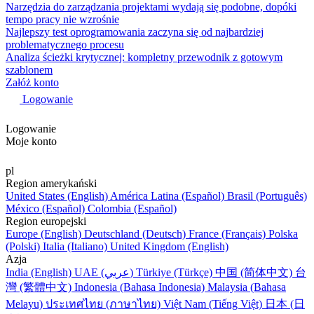
Narzędzia do zarządzania projektami wydają się podobne, dopóki
tempo pracy nie wzrośnie
Najlepszy test oprogramowania zaczyna się od najbardziej
problematycznego procesu
Analiza ścieżki krytycznej: kompletny przewodnik z gotowym
szablonem
Załóż konto
Logowanie
Logowanie
Moje konto
pl
Region amerykański
United States (English)
América Latina (Español)
Brasil (Português)
México (Español)
Colombia (Español)
Region europejski
Europe (English)
Deutschland (Deutsch)
France (Français)
Polska
(Polski)
Italia (Italiano)
United Kingdom (English)
Azja
India (English)
UAE (عربي)
Türkiye (Türkçe)
中国 (简体中文)
台
灣 (繁體中文)
Indonesia (Bahasa Indonesia)
Malaysia (Bahasa
Melayu)
ประเทศไทย (ภาษาไทย)
Việt Nam (Tiếng Việt)
日本 (日