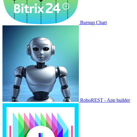
Burnup Chart
RoboREST - App builder