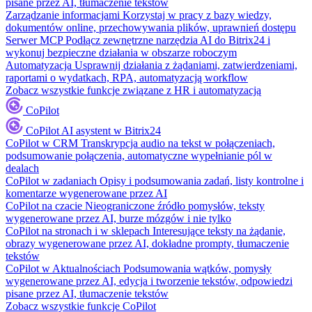
pisane przez AI, tłumaczenie tekstów
Zarządzanie informacjami
Korzystaj w pracy z bazy wiedzy,
dokumentów online, przechowywania plików, uprawnień dostępu
Serwer MCP
Podłącz zewnętrzne narzędzia AI do Bitrix24 i
wykonuj bezpieczne działania w obszarze roboczym
Automatyzacja
Usprawnij działania z żądaniami, zatwierdzeniami,
raportami o wydatkach, RPA, automatyzacją workflow
Zobacz wszystkie funkcje związane z HR i automatyzacją
CoPilot
CoPilot
AI asystent w Bitrix24
CoPilot w CRM
Transkrypcja audio na tekst w połączeniach,
podsumowanie połączenia, automatyczne wypełnianie pól w
dealach
CoPilot w zadaniach
Opisy i podsumowania zadań, listy kontrolne i
komentarze wygenerowane przez AI
CoPilot na czacie
Nieograniczone źródło pomysłów, teksty
wygenerowane przez AI, burze mózgów i nie tylko
CoPilot na stronach i w sklepach
Interesujące teksty na żądanie,
obrazy wygenerowane przez AI, dokładne prompty, tłumaczenie
tekstów
CoPilot w Aktualnościach
Podsumowania wątków, pomysły
wygenerowane przez AI, edycja i tworzenie tekstów, odpowiedzi
pisane przez AI, tłumaczenie tekstów
Zobacz wszystkie funkcje CoPilot