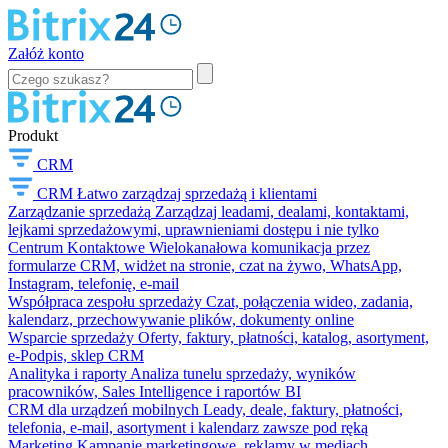
Załóż konto
Produkt
CRM
CRM
Łatwo zarządzaj sprzedażą i klientami
Zarządzanie sprzedażą
Zarządzaj leadami, dealami, kontaktami,
lejkami sprzedażowymi, uprawnieniami dostępu i nie tylko
Centrum Kontaktowe
Wielokanałowa komunikacja przez
formularze CRM, widżet na stronie, czat na żywo, WhatsApp,
Instagram, telefonię, e-mail
Współpraca zespołu sprzedaży
Czat, połączenia wideo, zadania,
kalendarz, przechowywanie plików, dokumenty online
Wsparcie sprzedaży
Oferty, faktury, płatności, katalog, asortyment,
e-Podpis, sklep CRM
Analityka i raporty
Analiza tunelu sprzedaży, wyników
pracowników, Sales Intelligence i raportów BI
CRM dla urządzeń mobilnych
Leady, deale, faktury, płatności,
telefonia, e-mail, asortyment i kalendarz zawsze pod ręką
Marketing
Kampanie marketingowe, reklamy w mediach