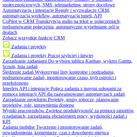
społecznościowych, SMS, telemarketing, strony docelowe
Automatyzacja i integracje
Reguły i wyzwalacze CRM,
automatyzacja workflow, automatyzacja tuneli, API
CoPilot w CRM
Transkrypcja audio na tekst w połączeniach,
podsumowanie połączenia, automatyczne wypełnianie pól w
dealach
Zobacz wszystkie funkcje CRM
Zadania i projekty
Zadania i projekty
Pracuj szybciej i łatwiej
Zarządzanie zadaniami
Do wyboru tablica Kanban, wykres Gantta,
Scrum, lista zadań
Śledzenie zadań
Wykorzystaj listy kontrolne i podzadania,
podsumowanie zadań, monitorowanie czasu, tryb ostrości i
przełożonego
Interfejs API i integracje
Połącz zadania z innymi usługami za
pomocą integracji API dla zaawansowanej automatyzacji zadań
Zarządzanie projektem
Projekty, grupy robocze, planowanie
projektów, role, uprawnienia dostępu
Wyniki pracowników
Zwiększ produktywność za pomocą raportów
o zadaniach, zarządzania obciążeniem pracy, wydajności zadań i
KPI
Zadania mobilne
Tworzenie i monitorowanie zadań,
powiadomienia, komentarze, czat z dowolnego miejsca