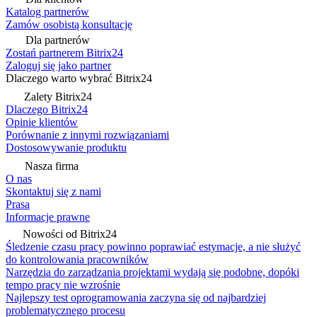
Katalog partnerów
Zamów osobistą konsultację
Dla partnerów
Zostań partnerem Bitrix24
Zaloguj się jako partner
Dlaczego warto wybrać Bitrix24
Zalety Bitrix24
Dlaczego Bitrix24
Opinie klientów
Porównanie z innymi rozwiązaniami
Dostosowywanie produktu
Nasza firma
O nas
Skontaktuj się z nami
Prasa
Informacje prawne
Nowości od Bitrix24
Śledzenie czasu pracy powinno poprawiać estymacje, a nie służyć
do kontrolowania pracowników
Narzędzia do zarządzania projektami wydają się podobne, dopóki
tempo pracy nie wzrośnie
Najlepszy test oprogramowania zaczyna się od najbardziej
problematycznego procesu