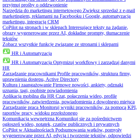
przyjmuj prośby o oddzwonienie
Narzędzia do marketingu internetowego
Zwiększ sprzedaż z e-mail
marketingiem, reklamami na Facebooku i Google, automatyzacją
marketingu, integracją CRM
CoPilot na stronach i w sklepach
Interesujące teksty na żądanie,
obrazy wygenerowane przez AI, dokładne prompty, tłumaczenie
tekstów
Zobacz wszystkie funkcje związane ze stronami i sklepami
HR i Automatyzacja
HR i Automatyzacja
Optymizuj workflowy i zarządzaj danymi
HR
Zarządzanie pracownikami
Profile pracowników, struktura firmy,
uprawnienia dostępu, Active Directory
Kultura i zaangażowanie
Firmowe nowości, ankiety, odznaki
uznania, tagi, osobiste powiadomienia
Aplikacja mobilna dla HR
Czat, połączenia wideo, profile
pracowników, zatwierdzenia, powiadomienia z dowolnego miejsca
Zarządzanie pracą
Monitoruj wyniki pracowników, za pomocą KPI,
raportów pracy, widoku przełożonego
Komunikacja wewnętrzna
Komunikuj się za pośrednictwem
ogłoszeń wideo, notatek, czatów publicznych i prywatnych
CoPilot w Aktualnościach
Podsumowania wątków, pomysły
wygenerowane przez AI, edycja i tworzenie tekstów, odpowiedzi