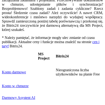
zarządzania zadaniami i projektami. Przechowywanie dokumentów
w chmurze, udostępnianie plików i synchronizacja?
Bezproblemowo! Szablony zadań i zadania cykliczne? Rzecz
prosta! Śledzenie czasu zadań? Ależ oczywiście! A nawet CRM,
wideokonferencje i mnóstwo narzędzi do wydajnej współpracy.
Sprawdź zamieszczoną poniżej tabelę porównawczą i przekonaj się,
że Bitrix24 rzeczywiście jest darmową alternatywą dla MS Project,
której szukałeś.
* Należy pamiętać, że informacje mogły ulec zmianie od czasu
publikacji. Aktualne ceny i funkcje można znaleźć na stronie
cen i
taryf
Bitrix24.
MS
Bitrix24
Project
Nieograniczona liczba
Konto darmowe
użytkowników na planie Free
Konto w chmurze
Darmowy Asystent AI