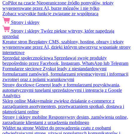
CoPilot na czacie
Nieograniczone źródło pomysłów, teksty
wygenerowane przez AI, burze mózgów i nie tylko
Zobacz wszystkie funkcje związane ze współpracą
Strony i sklepy
Strony i sklepy
Twórz piękne witryny, które napędzają
sprzedaż
Kreator stron
Bezpłatny CMS, szablony, hosting, obrazy i teksty
wygenerowane przez AI, dzięki którym utworzysz wspaniałe strony
internetowe
Sprzedaż społecznościowa
Sprzedawaj swoje produkty
bezpośrednio przez Facebook, Instagram, WhatsApp lub Telegram
Formularze sieciowe
Zyskuj leady z niestandardowymi
formularzami zamówień, formularzami rejestracyjnymi i informacji
zwrotnej oraz z polami warunkowymi
Strony docelowe
Generuj leady z formularzami pozyskiwania,
automatycznymi tunelami sprzedażowymi i integracją z Google
Analytics
Sklep online
Maksymalnie zwiększ działanie e-commerce z
zarządzaniem asortymentem, przetwarzaniem spotkań, dostawą i
płatnościami online
Strony i sklepy mobilne
Responsywny design, zamówienia online,
zarządzanie klientami z urządzenia mobilnego
Widżet na stronę
Widżet do prowadzenia czatu z osobami
odwiedzającymi stronę, używaj popularnych komunikatorów i