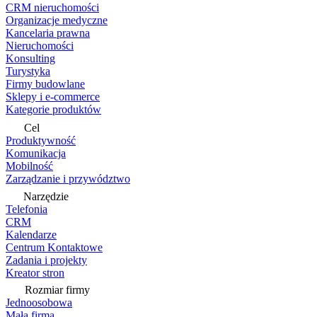
CRM nieruchomości
Organizacje medyczne
Kancelaria prawna
Nieruchomości
Konsulting
Turystyka
Firmy budowlane
Sklepy i e-commerce
Kategorie produktów
Cel
Produktywność
Komunikacja
Mobilność
Zarządzanie i przywództwo
Narzędzie
Telefonia
CRM
Kalendarze
Centrum Kontaktowe
Zadania i projekty
Kreator stron
Rozmiar firmy
Jednoosobowa
Mała firma