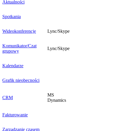
Aktualności
Spotkania
Wideokonferencje
Lync/Skype
Komunikator/Czat
Lync/Skype
grupowy
Kalendarze
Grafik nieobecności
MS
CRM
Dynamics
Fakturowanie
Zarządzanie czasem