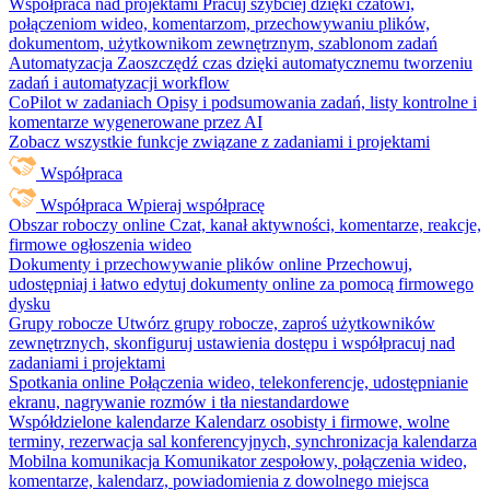
Współpraca nad projektami
Pracuj szybciej dzięki czatowi,
połączeniom wideo, komentarzom, przechowywaniu plików,
dokumentom, użytkownikom zewnętrznym, szablonom zadań
Automatyzacja
Zaoszczędź czas dzięki automatycznemu tworzeniu
zadań i automatyzacji workflow
CoPilot w zadaniach
Opisy i podsumowania zadań, listy kontrolne i
komentarze wygenerowane przez AI
Zobacz wszystkie funkcje związane z zadaniami i projektami
Współpraca
Współpraca
Wpieraj współpracę
Obszar roboczy online
Czat, kanał aktywności, komentarze, reakcje,
firmowe ogłoszenia wideo
Dokumenty i przechowywanie plików online
Przechowuj,
udostępniaj i łatwo edytuj dokumenty online za pomocą firmowego
dysku
Grupy robocze
Utwórz grupy robocze, zaproś użytkowników
zewnętrznych, skonfiguruj ustawienia dostępu i współpracuj nad
zadaniami i projektami
Spotkania online
Połączenia wideo, telekonferencje, udostępnianie
ekranu, nagrywanie rozmów i tła niestandardowe
Współdzielone kalendarze
Kalendarz osobisty i firmowe, wolne
terminy, rezerwacja sal konferencyjnych, synchronizacja kalendarza
Mobilna komunikacja
Komunikator zespołowy, połączenia wideo,
komentarze, kalendarz, powiadomienia z dowolnego miejsca