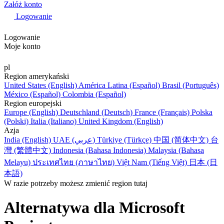
Załóż konto
Logowanie
Logowanie
Moje konto
pl
Region amerykański
United States (English)
América Latina (Español)
Brasil (Português)
México (Español)
Colombia (Español)
Region europejski
Europe (English)
Deutschland (Deutsch)
France (Français)
Polska
(Polski)
Italia (Italiano)
United Kingdom (English)
Azja
India (English)
UAE (عربي)
Türkiye (Türkçe)
中国 (简体中文)
台
灣 (繁體中文)
Indonesia (Bahasa Indonesia)
Malaysia (Bahasa
Melayu)
ประเทศไทย (ภาษาไทย)
Việt Nam (Tiếng Việt)
日本 (日
本語)
W razie potrzeby możesz zmienić region tutaj
Alternatywa dla Microsoft