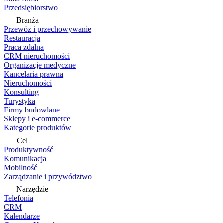
Przedsiębiorstwo
Branża
Przewóz i przechowywanie
Restauracja
Praca zdalna
CRM nieruchomości
Organizacje medyczne
Kancelaria prawna
Nieruchomości
Konsulting
Turystyka
Firmy budowlane
Sklepy i e-commerce
Kategorie produktów
Cel
Produktywność
Komunikacja
Mobilność
Zarządzanie i przywództwo
Narzędzie
Telefonia
CRM
Kalendarze