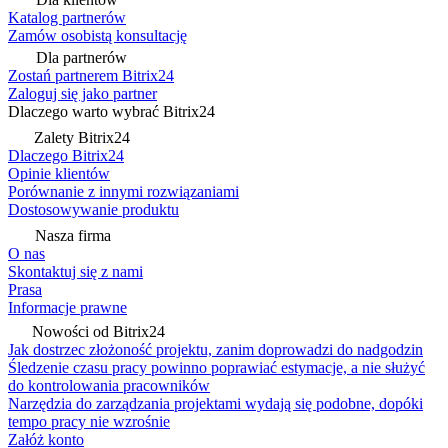
Katalog partnerów
Zamów osobistą konsultację
Dla partnerów
Zostań partnerem Bitrix24
Zaloguj się jako partner
Dlaczego warto wybrać Bitrix24
Zalety Bitrix24
Dlaczego Bitrix24
Opinie klientów
Porównanie z innymi rozwiązaniami
Dostosowywanie produktu
Nasza firma
O nas
Skontaktuj się z nami
Prasa
Informacje prawne
Nowości od Bitrix24
Jak dostrzec złożoność projektu, zanim doprowadzi do nadgodzin
Śledzenie czasu pracy powinno poprawiać estymacje, a nie służyć
do kontrolowania pracowników
Narzędzia do zarządzania projektami wydają się podobne, dopóki
tempo pracy nie wzrośnie
Załóż konto