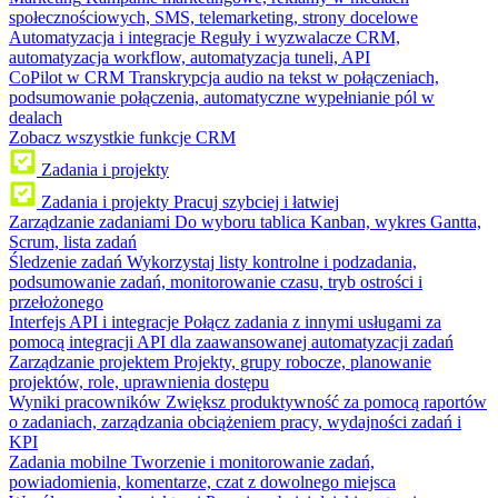
społecznościowych, SMS, telemarketing, strony docelowe
Automatyzacja i integracje
Reguły i wyzwalacze CRM,
automatyzacja workflow, automatyzacja tuneli, API
CoPilot w CRM
Transkrypcja audio na tekst w połączeniach,
podsumowanie połączenia, automatyczne wypełnianie pól w
dealach
Zobacz wszystkie funkcje CRM
Zadania i projekty
Zadania i projekty
Pracuj szybciej i łatwiej
Zarządzanie zadaniami
Do wyboru tablica Kanban, wykres Gantta,
Scrum, lista zadań
Śledzenie zadań
Wykorzystaj listy kontrolne i podzadania,
podsumowanie zadań, monitorowanie czasu, tryb ostrości i
przełożonego
Interfejs API i integracje
Połącz zadania z innymi usługami za
pomocą integracji API dla zaawansowanej automatyzacji zadań
Zarządzanie projektem
Projekty, grupy robocze, planowanie
projektów, role, uprawnienia dostępu
Wyniki pracowników
Zwiększ produktywność za pomocą raportów
o zadaniach, zarządzania obciążeniem pracy, wydajności zadań i
KPI
Zadania mobilne
Tworzenie i monitorowanie zadań,
powiadomienia, komentarze, czat z dowolnego miejsca