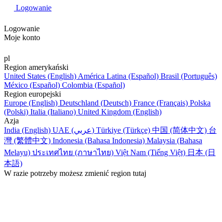
Logowanie
Logowanie
Moje konto
pl
Region amerykański
United States (English)
América Latina (Español)
Brasil (Português)
México (Español)
Colombia (Español)
Region europejski
Europe (English)
Deutschland (Deutsch)
France (Français)
Polska
(Polski)
Italia (Italiano)
United Kingdom (English)
Azja
India (English)
UAE (عربي)
Türkiye (Türkçe)
中国 (简体中文)
台
灣 (繁體中文)
Indonesia (Bahasa Indonesia)
Malaysia (Bahasa
Melayu)
ประเทศไทย (ภาษาไทย)
Việt Nam (Tiếng Việt)
日本 (日
本語)
W razie potrzeby możesz zmienić region tutaj