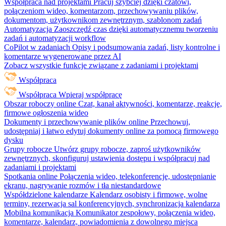
Współpraca nad projektami
Pracuj szybciej dzięki czatowi,
połączeniom wideo, komentarzom, przechowywaniu plików,
dokumentom, użytkownikom zewnętrznym, szablonom zadań
Automatyzacja
Zaoszczędź czas dzięki automatycznemu tworzeniu
zadań i automatyzacji workflow
CoPilot w zadaniach
Opisy i podsumowania zadań, listy kontrolne i
komentarze wygenerowane przez AI
Zobacz wszystkie funkcje związane z zadaniami i projektami
Współpraca
Współpraca
Wpieraj współpracę
Obszar roboczy online
Czat, kanał aktywności, komentarze, reakcje,
firmowe ogłoszenia wideo
Dokumenty i przechowywanie plików online
Przechowuj,
udostępniaj i łatwo edytuj dokumenty online za pomocą firmowego
dysku
Grupy robocze
Utwórz grupy robocze, zaproś użytkowników
zewnętrznych, skonfiguruj ustawienia dostępu i współpracuj nad
zadaniami i projektami
Spotkania online
Połączenia wideo, telekonferencje, udostępnianie
ekranu, nagrywanie rozmów i tła niestandardowe
Współdzielone kalendarze
Kalendarz osobisty i firmowe, wolne
terminy, rezerwacja sal konferencyjnych, synchronizacja kalendarza
Mobilna komunikacja
Komunikator zespołowy, połączenia wideo,
komentarze, kalendarz, powiadomienia z dowolnego miejsca