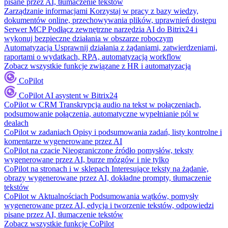
pisane przez AI, tłumaczenie tekstów
Zarządzanie informacjami
Korzystaj w pracy z bazy wiedzy,
dokumentów online, przechowywania plików, uprawnień dostępu
Serwer MCP
Podłącz zewnętrzne narzędzia AI do Bitrix24 i
wykonuj bezpieczne działania w obszarze roboczym
Automatyzacja
Usprawnij działania z żądaniami, zatwierdzeniami,
raportami o wydatkach, RPA, automatyzacją workflow
Zobacz wszystkie funkcje związane z HR i automatyzacją
CoPilot
CoPilot
AI asystent w Bitrix24
CoPilot w CRM
Transkrypcja audio na tekst w połączeniach,
podsumowanie połączenia, automatyczne wypełnianie pól w
dealach
CoPilot w zadaniach
Opisy i podsumowania zadań, listy kontrolne i
komentarze wygenerowane przez AI
CoPilot na czacie
Nieograniczone źródło pomysłów, teksty
wygenerowane przez AI, burze mózgów i nie tylko
CoPilot na stronach i w sklepach
Interesujące teksty na żądanie,
obrazy wygenerowane przez AI, dokładne prompty, tłumaczenie
tekstów
CoPilot w Aktualnościach
Podsumowania wątków, pomysły
wygenerowane przez AI, edycja i tworzenie tekstów, odpowiedzi
pisane przez AI, tłumaczenie tekstów
Zobacz wszystkie funkcje CoPilot