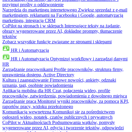
przyjmuj prośby o oddzwonienie
Narzędzia do marketingu internetowego
Zwiększ sprzedaż z e-mail
marketingiem, reklamami na Facebooku i Google, automatyzacją
marketingu, integracją CRM
CoPilot na stronach i w sklepach
Interesujące teksty na żądanie,
obrazy wygenerowane przez AI, dokładne prompty, tłumaczenie
tekstów
Zobacz wszystkie funkcje związane ze stronami i sklepami
HR i Automatyzacja
HR i Automatyzacja
Optymizuj workflowy i zarządzaj danymi
HR
Zarządzanie pracownikami
Profile pracowników, struktura firmy,
uprawnienia dostępu, Active Directory
Kultura i zaangażowanie
Firmowe nowości, ankiety, odznaki
uznania, tagi, osobiste powiadomienia
Aplikacja mobilna dla HR
Czat, połączenia wideo, profile
pracowników, zatwierdzenia, powiadomienia z dowolnego miejsca
Zarządzanie pracą
Monitoruj wyniki pracowników, za pomocą KPI,
raportów pracy, widoku przełożonego
Komunikacja wewnętrzna
Komunikuj się za pośrednictwem
ogłoszeń wideo, notatek, czatów publicznych i prywatnych
CoPilot w Aktualnościach
Podsumowania wątków, pomysły
wygenerowane przez AI, edycja i tworzenie tekstów, odpowiedzi