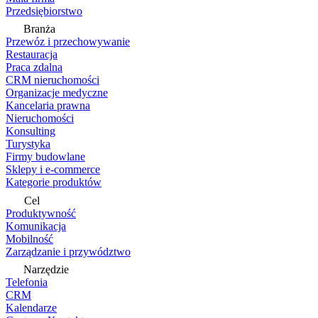
Przedsiębiorstwo
Branża
Przewóz i przechowywanie
Restauracja
Praca zdalna
CRM nieruchomości
Organizacje medyczne
Kancelaria prawna
Nieruchomości
Konsulting
Turystyka
Firmy budowlane
Sklepy i e-commerce
Kategorie produktów
Cel
Produktywność
Komunikacja
Mobilność
Zarządzanie i przywództwo
Narzędzie
Telefonia
CRM
Kalendarze