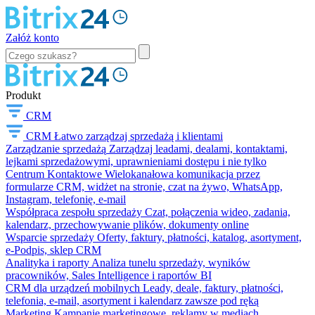
Załóż konto
Produkt
CRM
CRM
Łatwo zarządzaj sprzedażą i klientami
Zarządzanie sprzedażą
Zarządzaj leadami, dealami, kontaktami,
lejkami sprzedażowymi, uprawnieniami dostępu i nie tylko
Centrum Kontaktowe
Wielokanałowa komunikacja przez
formularze CRM, widżet na stronie, czat na żywo, WhatsApp,
Instagram, telefonię, e-mail
Współpraca zespołu sprzedaży
Czat, połączenia wideo, zadania,
kalendarz, przechowywanie plików, dokumenty online
Wsparcie sprzedaży
Oferty, faktury, płatności, katalog, asortyment,
e-Podpis, sklep CRM
Analityka i raporty
Analiza tunelu sprzedaży, wyników
pracowników, Sales Intelligence i raportów BI
CRM dla urządzeń mobilnych
Leady, deale, faktury, płatności,
telefonia, e-mail, asortyment i kalendarz zawsze pod ręką
Marketing
Kampanie marketingowe, reklamy w mediach