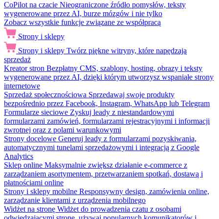
CoPilot na czacie
Nieograniczone źródło pomysłów, teksty
wygenerowane przez AI, burze mózgów i nie tylko
Zobacz wszystkie funkcje związane ze współpracą
Strony i sklepy
Strony i sklepy
Twórz piękne witryny, które napędzają
sprzedaż
Kreator stron
Bezpłatny CMS, szablony, hosting, obrazy i teksty
wygenerowane przez AI, dzięki którym utworzysz wspaniałe strony
internetowe
Sprzedaż społecznościowa
Sprzedawaj swoje produkty
bezpośrednio przez Facebook, Instagram, WhatsApp lub Telegram
Formularze sieciowe
Zyskuj leady z niestandardowymi
formularzami zamówień, formularzami rejestracyjnymi i informacji
zwrotnej oraz z polami warunkowymi
Strony docelowe
Generuj leady z formularzami pozyskiwania,
automatycznymi tunelami sprzedażowymi i integracją z Google
Analytics
Sklep online
Maksymalnie zwiększ działanie e-commerce z
zarządzaniem asortymentem, przetwarzaniem spotkań, dostawą i
płatnościami online
Strony i sklepy mobilne
Responsywny design, zamówienia online,
zarządzanie klientami z urządzenia mobilnego
Widżet na stronę
Widżet do prowadzenia czatu z osobami
odwiedzającymi stronę, używaj popularnych komunikatorów i