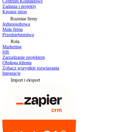
Centrum Kontaktowe
Zadania i projekty
Kreator stron
Rozmiar firmy
Jednoosobowa
Mała firma
Przedsiębiorstwo
Rola
Marketing
HR
Zarządzanie projektem
Obsługa klienta
Zobacz wszystkie rozwiązania
Integracje
Import i eksport