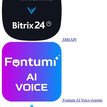
SMSAPI
Fontumi AI Voice iAgents