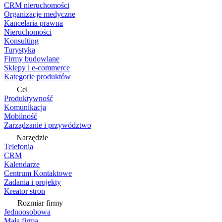
CRM nieruchomości
Organizacje medyczne
Kancelaria prawna
Nieruchomości
Konsulting
Turystyka
Firmy budowlane
Sklepy i e-commerce
Kategorie produktów
Cel
Produktywność
Komunikacja
Mobilność
Zarządzanie i przywództwo
Narzędzie
Telefonia
CRM
Kalendarze
Centrum Kontaktowe
Zadania i projekty
Kreator stron
Rozmiar firmy
Jednoosobowa
Mała firma