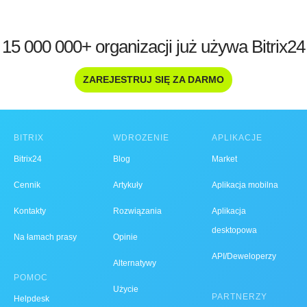
15 000 000+ organizacji już używa Bitrix24
ZAREJESTRUJ SIĘ ZA DARMO
BITRIX
WDROŻENIE
APLIKACJE
Bitrix24
Blog
Market
Cennik
Artykuły
Aplikacja mobilna
Kontakty
Rozwiązania
Aplikacja
desktopowa
Na łamach prasy
Opinie
API/Deweloperzy
Alternatywy
POMOC
Użycie
PARTNERZY
Helpdesk