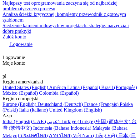
Najlepszy test oprogramowania zaczyna się od najbardziej
problematycznego procesu
Analiza ścieżki krytycznej: kompletny przewodnik z gotowym
szablonem
Śledzenie kamieni milowych w projektach: strategie, narzędzia i
dobre praktyki
Załóż konto
Logowanie
Logowanie
Moje konto
pl
Region amerykański
United States (English)
América Latina (Español)
Brasil (Português)
México (Español)
Colombia (Español)
Region europejski
Europe (English)
Deutschland (Deutsch)
France (Français)
Polska
(Polski)
Italia (Italiano)
United Kingdom (English)
Azja
India (English)
UAE (عربي)
Türkiye (Türkçe)
中国 (简体中文)
台
灣 (繁體中文)
Indonesia (Bahasa Indonesia)
Malaysia (Bahasa
Melayu)
ประเทศไทย (ภาษาไทย)
Việt Nam (Tiếng Việt)
日本 (日