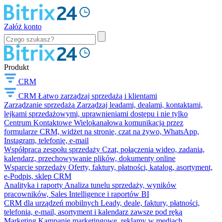
Załóż konto
Produkt
CRM
CRM
Łatwo zarządzaj sprzedażą i klientami
Zarządzanie sprzedażą
Zarządzaj leadami, dealami, kontaktami,
lejkami sprzedażowymi, uprawnieniami dostępu i nie tylko
Centrum Kontaktowe
Wielokanałowa komunikacja przez
formularze CRM, widżet na stronie, czat na żywo, WhatsApp,
Instagram, telefonię, e-mail
Współpraca zespołu sprzedaży
Czat, połączenia wideo, zadania,
kalendarz, przechowywanie plików, dokumenty online
Wsparcie sprzedaży
Oferty, faktury, płatności, katalog, asortyment,
e-Podpis, sklep CRM
Analityka i raporty
Analiza tunelu sprzedaży, wyników
pracowników, Sales Intelligence i raportów BI
CRM dla urządzeń mobilnych
Leady, deale, faktury, płatności,
telefonia, e-mail, asortyment i kalendarz zawsze pod ręką
Marketing
Kampanie marketingowe, reklamy w mediach