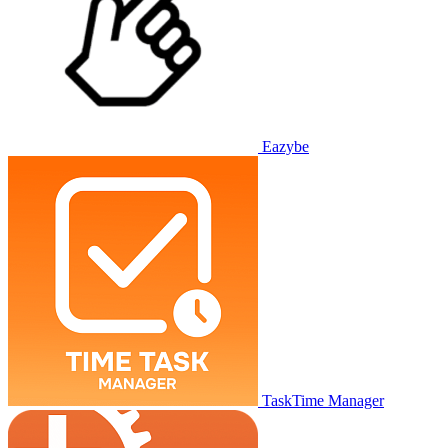
Eazybe
TaskTime Manager