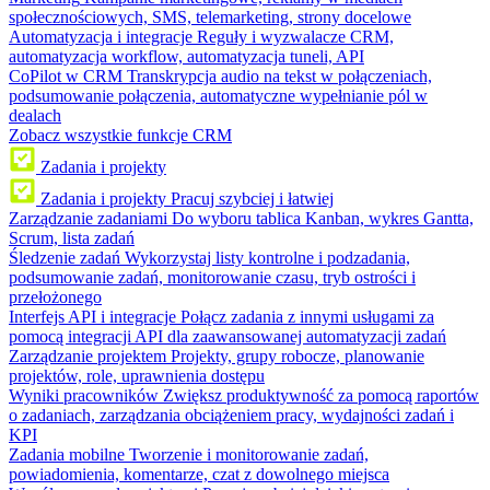
społecznościowych, SMS, telemarketing, strony docelowe
Automatyzacja i integracje
Reguły i wyzwalacze CRM,
automatyzacja workflow, automatyzacja tuneli, API
CoPilot w CRM
Transkrypcja audio na tekst w połączeniach,
podsumowanie połączenia, automatyczne wypełnianie pól w
dealach
Zobacz wszystkie funkcje CRM
Zadania i projekty
Zadania i projekty
Pracuj szybciej i łatwiej
Zarządzanie zadaniami
Do wyboru tablica Kanban, wykres Gantta,
Scrum, lista zadań
Śledzenie zadań
Wykorzystaj listy kontrolne i podzadania,
podsumowanie zadań, monitorowanie czasu, tryb ostrości i
przełożonego
Interfejs API i integracje
Połącz zadania z innymi usługami za
pomocą integracji API dla zaawansowanej automatyzacji zadań
Zarządzanie projektem
Projekty, grupy robocze, planowanie
projektów, role, uprawnienia dostępu
Wyniki pracowników
Zwiększ produktywność za pomocą raportów
o zadaniach, zarządzania obciążeniem pracy, wydajności zadań i
KPI
Zadania mobilne
Tworzenie i monitorowanie zadań,
powiadomienia, komentarze, czat z dowolnego miejsca