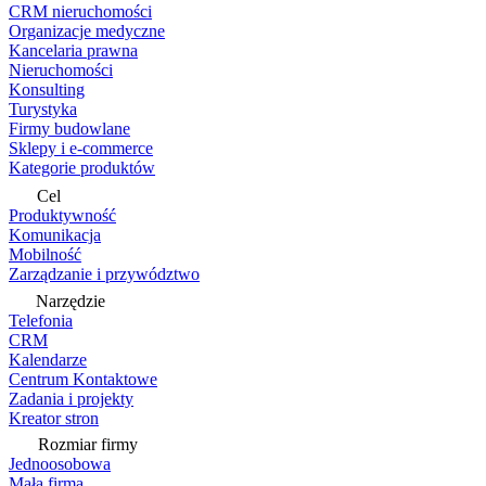
CRM nieruchomości
Organizacje medyczne
Kancelaria prawna
Nieruchomości
Konsulting
Turystyka
Firmy budowlane
Sklepy i e-commerce
Kategorie produktów
Cel
Produktywność
Komunikacja
Mobilność
Zarządzanie i przywództwo
Narzędzie
Telefonia
CRM
Kalendarze
Centrum Kontaktowe
Zadania i projekty
Kreator stron
Rozmiar firmy
Jednoosobowa
Mała firma