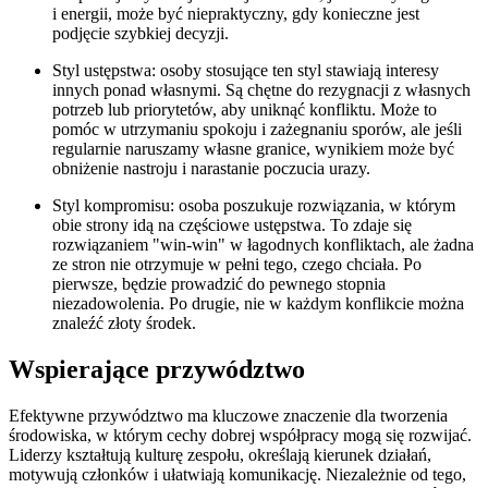
i energii, może być niepraktyczny, gdy konieczne jest
podjęcie szybkiej decyzji.
Styl ustępstwa: osoby stosujące ten styl stawiają interesy
innych ponad własnymi. Są chętne do rezygnacji z własnych
potrzeb lub priorytetów, aby uniknąć konfliktu. Może to
pomóc w utrzymaniu spokoju i zażegnaniu sporów, ale jeśli
regularnie naruszamy własne granice, wynikiem może być
obniżenie nastroju i narastanie poczucia urazy.
Styl kompromisu: osoba poszukuje rozwiązania, w którym
obie strony idą na częściowe ustępstwa. To zdaje się
rozwiązaniem "win-win" w łagodnych konfliktach, ale żadna
ze stron nie otrzymuje w pełni tego, czego chciała. Po
pierwsze, będzie prowadzić do pewnego stopnia
niezadowolenia. Po drugie, nie w każdym konflikcie można
znaleźć złoty środek.
Wspierające przywództwo
Efektywne przywództwo ma kluczowe znaczenie dla tworzenia
środowiska, w którym cechy dobrej współpracy mogą się rozwijać.
Liderzy kształtują kulturę zespołu, określają kierunek działań,
motywują członków i ułatwiają komunikację. Niezależnie od tego,