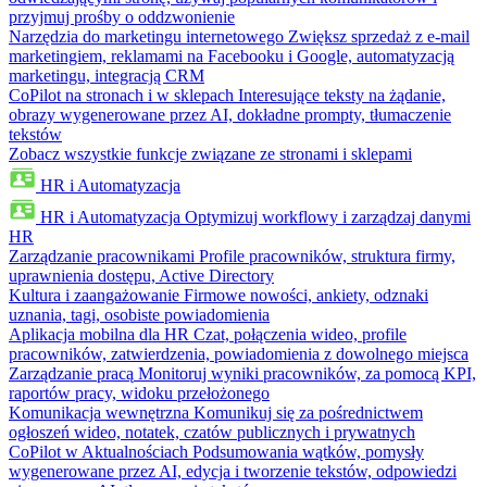
przyjmuj prośby o oddzwonienie
Narzędzia do marketingu internetowego
Zwiększ sprzedaż z e-mail
marketingiem, reklamami na Facebooku i Google, automatyzacją
marketingu, integracją CRM
CoPilot na stronach i w sklepach
Interesujące teksty na żądanie,
obrazy wygenerowane przez AI, dokładne prompty, tłumaczenie
tekstów
Zobacz wszystkie funkcje związane ze stronami i sklepami
HR i Automatyzacja
HR i Automatyzacja
Optymizuj workflowy i zarządzaj danymi
HR
Zarządzanie pracownikami
Profile pracowników, struktura firmy,
uprawnienia dostępu, Active Directory
Kultura i zaangażowanie
Firmowe nowości, ankiety, odznaki
uznania, tagi, osobiste powiadomienia
Aplikacja mobilna dla HR
Czat, połączenia wideo, profile
pracowników, zatwierdzenia, powiadomienia z dowolnego miejsca
Zarządzanie pracą
Monitoruj wyniki pracowników, za pomocą KPI,
raportów pracy, widoku przełożonego
Komunikacja wewnętrzna
Komunikuj się za pośrednictwem
ogłoszeń wideo, notatek, czatów publicznych i prywatnych
CoPilot w Aktualnościach
Podsumowania wątków, pomysły
wygenerowane przez AI, edycja i tworzenie tekstów, odpowiedzi