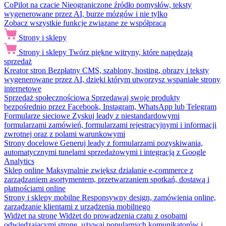
CoPilot na czacie
Nieograniczone źródło pomysłów, teksty
wygenerowane przez AI, burze mózgów i nie tylko
Zobacz wszystkie funkcje związane ze współpracą
Strony i sklepy
Strony i sklepy
Twórz piękne witryny, które napędzają
sprzedaż
Kreator stron
Bezpłatny CMS, szablony, hosting, obrazy i teksty
wygenerowane przez AI, dzięki którym utworzysz wspaniałe strony
internetowe
Sprzedaż społecznościowa
Sprzedawaj swoje produkty
bezpośrednio przez Facebook, Instagram, WhatsApp lub Telegram
Formularze sieciowe
Zyskuj leady z niestandardowymi
formularzami zamówień, formularzami rejestracyjnymi i informacji
zwrotnej oraz z polami warunkowymi
Strony docelowe
Generuj leady z formularzami pozyskiwania,
automatycznymi tunelami sprzedażowymi i integracją z Google
Analytics
Sklep online
Maksymalnie zwiększ działanie e-commerce z
zarządzaniem asortymentem, przetwarzaniem spotkań, dostawą i
płatnościami online
Strony i sklepy mobilne
Responsywny design, zamówienia online,
zarządzanie klientami z urządzenia mobilnego
Widżet na stronę
Widżet do prowadzenia czatu z osobami
odwiedzającymi stronę, używaj popularnych komunikatorów i