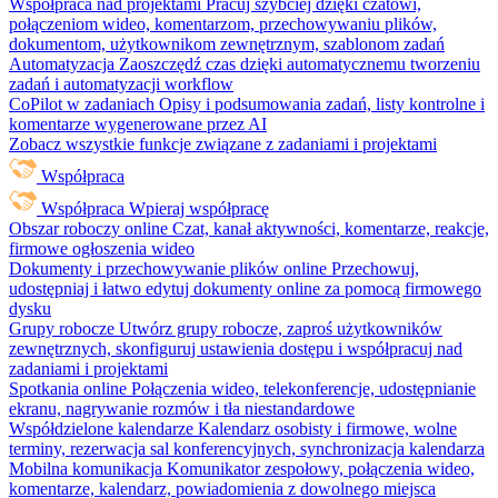
Współpraca nad projektami
Pracuj szybciej dzięki czatowi,
połączeniom wideo, komentarzom, przechowywaniu plików,
dokumentom, użytkownikom zewnętrznym, szablonom zadań
Automatyzacja
Zaoszczędź czas dzięki automatycznemu tworzeniu
zadań i automatyzacji workflow
CoPilot w zadaniach
Opisy i podsumowania zadań, listy kontrolne i
komentarze wygenerowane przez AI
Zobacz wszystkie funkcje związane z zadaniami i projektami
Współpraca
Współpraca
Wpieraj współpracę
Obszar roboczy online
Czat, kanał aktywności, komentarze, reakcje,
firmowe ogłoszenia wideo
Dokumenty i przechowywanie plików online
Przechowuj,
udostępniaj i łatwo edytuj dokumenty online za pomocą firmowego
dysku
Grupy robocze
Utwórz grupy robocze, zaproś użytkowników
zewnętrznych, skonfiguruj ustawienia dostępu i współpracuj nad
zadaniami i projektami
Spotkania online
Połączenia wideo, telekonferencje, udostępnianie
ekranu, nagrywanie rozmów i tła niestandardowe
Współdzielone kalendarze
Kalendarz osobisty i firmowe, wolne
terminy, rezerwacja sal konferencyjnych, synchronizacja kalendarza
Mobilna komunikacja
Komunikator zespołowy, połączenia wideo,
komentarze, kalendarz, powiadomienia z dowolnego miejsca