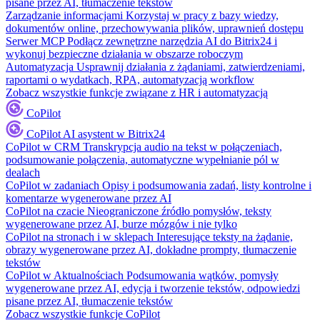
pisane przez AI, tłumaczenie tekstów
Zarządzanie informacjami
Korzystaj w pracy z bazy wiedzy,
dokumentów online, przechowywania plików, uprawnień dostępu
Serwer MCP
Podłącz zewnętrzne narzędzia AI do Bitrix24 i
wykonuj bezpieczne działania w obszarze roboczym
Automatyzacja
Usprawnij działania z żądaniami, zatwierdzeniami,
raportami o wydatkach, RPA, automatyzacją workflow
Zobacz wszystkie funkcje związane z HR i automatyzacją
CoPilot
CoPilot
AI asystent w Bitrix24
CoPilot w CRM
Transkrypcja audio na tekst w połączeniach,
podsumowanie połączenia, automatyczne wypełnianie pól w
dealach
CoPilot w zadaniach
Opisy i podsumowania zadań, listy kontrolne i
komentarze wygenerowane przez AI
CoPilot na czacie
Nieograniczone źródło pomysłów, teksty
wygenerowane przez AI, burze mózgów i nie tylko
CoPilot na stronach i w sklepach
Interesujące teksty na żądanie,
obrazy wygenerowane przez AI, dokładne prompty, tłumaczenie
tekstów
CoPilot w Aktualnościach
Podsumowania wątków, pomysły
wygenerowane przez AI, edycja i tworzenie tekstów, odpowiedzi
pisane przez AI, tłumaczenie tekstów
Zobacz wszystkie funkcje CoPilot