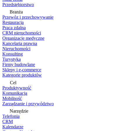
Przedsiębiorstwo
Branża
Przewóz i przechowywanie
Restauracja
Praca zdalna
CRM nieruchomości
Organizacje medyczne
Kancelaria prawna
Nieruchomości
Konsulting
Turystyka
Firmy budowlane
Sklepy i e-commerce
Kategorie produktów
Cel
Produktywność
Komunikacja
Mobilność
Zarządzanie i przywództwo
Narzędzie
Telefonia
CRM
Kalendarze