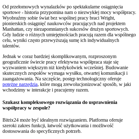
Od przełomowych wynalazków po spektakularne osiągnięcia
sportowe - historia przypomina nam o niezwykłej mocy współpracy.
Wyobraźmy sobie świat bez wspólnej pracy braci Wright,
pionierskich osiągnięć naukowców pracujących nad projektem
Manhattan, czy niezapomnianych sukcesów drużyn sportowych.
Gdy ludzie o różnych umiejętnościach pracują razem dla wspólnego
celu, wyniki często przewyższają sumę ich indywidualnych
talentów.
Jednak w coraz bardziej skomplikowanym, rozproszonym
geograficznie świecie pracy efektywna współpraca staje się
wyzwaniem większym niż kiedykolwiek wcześniej. Budowanie
skutecznych zespołów wymaga wysiłku, otwartej komunikacji i
zaangażowania. Na szczęście, postęp technologiczny oferuje
potężne narzędzia
, które mogą zrewolucjonizować sposób, w jaki
wchodzimy w interakcje i pracujemy razem.
Szukasz kompleksowego rozwiązania do usprawnienia
współpracy w zespole?
Bitrix24 może być idealnym rozwiązaniem. Platforma oferuje
szeroki zakres funkcji, łatwość użytkowania i możliwość
dostosowania do specyficznych potrzeb.