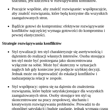
szacunku, jest kluczowa w rozwiązywaniu konfliktów.
Pracujcie wspólnie, aby znaleźć rozwiązanie: współpracujcie,
aby znaleźć rozwiązania, które będą korzystne dla wszystkich
zaangażowanych stron.
Bądźcie gotowi do kompromisu: efektywne rozwiązywanie
konfliktów najczęściej wymaga gotowości do kompromisu i
pewnej elastyczności.
Strategie rozwiązywania konfliktów
Styl rywalizacji: ten styl charakteryzuje się asertywnością i
dążeniem do realizacji własnych interesów. Osoba stosująca
ten styl może być postrzegana jako skoncentrowana
wyłącznie na sobie. Może być skuteczny w sytuacjach
nagłych lub gdy konieczne jest podjęcie szybkiej decyzji.
Jednak może on doprowadzić do eskalacji konfliktów i
nadszarpnięcia relacji w zespole.
Styl współpracy: opiera się na dążeniu do znalezienia
rozwiązania, które będzie satysfakcjonujące dla wszystkich
zaangażowanych stron. Osoby stosujące ten styl są
skoncentrowane na pracy zespołowej, słuchaniu i
kreatywnym rozwiązywaniu problemów. Prowadzi to do
obopólnej satysfakcji i buduje zaufanie, jednak wymaga czasu