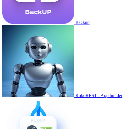
Backup
RoboREST - App builder