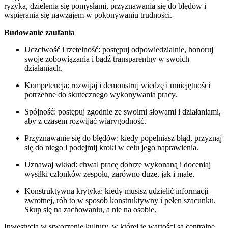
ryzyka, dzielenia się pomysłami, przyznawania się do błędów i
wspierania się nawzajem w pokonywaniu trudności.
Budowanie zaufania
Uczciwość i rzetelność: postępuj odpowiedzialnie, honoruj
swoje zobowiązania i bądź transparentny w swoich
działaniach.
Kompetencja: rozwijaj i demonstruj wiedzę i umiejętności
potrzebne do skutecznego wykonywania pracy.
Spójność: postępuj zgodnie ze swoimi słowami i działaniami,
aby z czasem rozwijać wiarygodność.
Przyznawanie się do błędów: kiedy popełniasz błąd, przyznaj
się do niego i podejmij kroki w celu jego naprawienia.
Uznawaj wkład: chwal pracę dobrze wykonaną i doceniaj
wysiłki członków zespołu, zarówno duże, jak i małe.
Konstruktywna krytyka: kiedy musisz udzielić informacji
zwrotnej, rób to w sposób konstruktywny i pełen szacunku.
Skup się na zachowaniu, a nie na osobie.
Inwestycja w stworzenie kultury, w której te wartości są centralne,