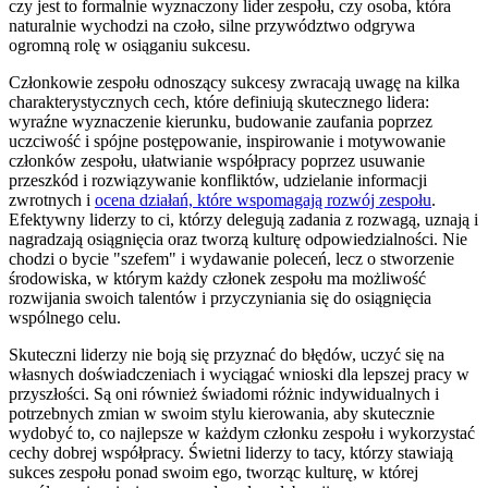
czy jest to formalnie wyznaczony lider zespołu, czy osoba, która
naturalnie wychodzi na czoło, silne przywództwo odgrywa
ogromną rolę w osiąganiu sukcesu.
Członkowie zespołu odnoszący sukcesy zwracają uwagę na kilka
charakterystycznych cech, które definiują skutecznego lidera:
wyraźne wyznaczenie kierunku, budowanie zaufania poprzez
uczciwość i spójne postępowanie, inspirowanie i motywowanie
członków zespołu, ułatwianie współpracy poprzez usuwanie
przeszkód i rozwiązywanie konfliktów, udzielanie informacji
zwrotnych i
ocena działań, które wspomagają rozwój zespołu
.
Efektywny liderzy to ci, którzy delegują zadania z rozwagą, uznają i
nagradzają osiągnięcia oraz tworzą kulturę odpowiedzialności. Nie
chodzi o bycie "szefem" i wydawanie poleceń, lecz o stworzenie
środowiska, w którym każdy członek zespołu ma możliwość
rozwijania swoich talentów i przyczyniania się do osiągnięcia
wspólnego celu.
Skuteczni liderzy nie boją się przyznać do błędów, uczyć się na
własnych doświadczeniach i wyciągać wnioski dla lepszej pracy w
przyszłości. Są oni również świadomi różnic indywidualnych i
potrzebnych zmian w swoim stylu kierowania, aby skutecznie
wydobyć to, co najlepsze w każdym członku zespołu i wykorzystać
cechy dobrej współpracy. Świetni liderzy to tacy, którzy stawiają
sukces zespołu ponad swoim ego, tworząc kulturę, w której