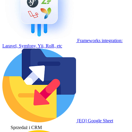
Frameworks integration:
Laravel, Symfony, Yii, RoR, etc
[EQ] Google Sheet
Sprzedaż i CRM