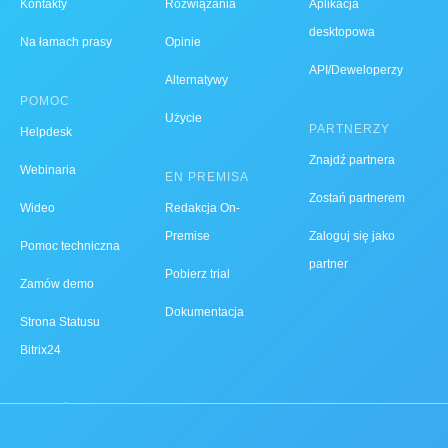
Kontakty
Rozwiązania
Aplikacja
desktopowa
Na łamach prasy
Opinie
API/Deweloperzy
Alternatywy
POMOC
Użycie
PARTNERZY
Helpdesk
Znajdź partnera
Webinaria
EN PREMISA
Zostań partnerem
Wideo
Redakcja On-
Premise
Zaloguj się jako
Pomoc techniczna
partner
Pobierz trial
Zamów demo
Dokumentacja
Strona Statusu
Bitrix24