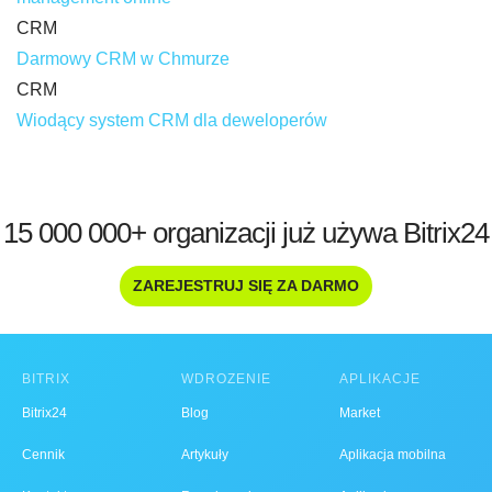
CRM
Darmowy CRM w Chmurze
CRM
Wiodący system CRM dla deweloperów
15 000 000+ organizacji już używa Bitrix24
ZAREJESTRUJ SIĘ ZA DARMO
BITRIX
WDROŻENIE
APLIKACJE
Bitrix24
Blog
Market
Cennik
Artykuły
Aplikacja mobilna