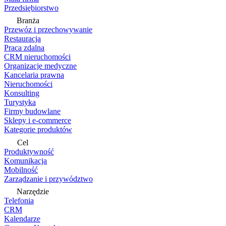
Przedsiębiorstwo
Branża
Przewóz i przechowywanie
Restauracja
Praca zdalna
CRM nieruchomości
Organizacje medyczne
Kancelaria prawna
Nieruchomości
Konsulting
Turystyka
Firmy budowlane
Sklepy i e-commerce
Kategorie produktów
Cel
Produktywność
Komunikacja
Mobilność
Zarządzanie i przywództwo
Narzędzie
Telefonia
CRM
Kalendarze