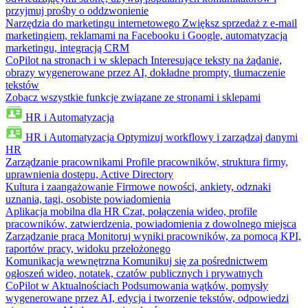
przyjmuj prośby o oddzwonienie
Narzędzia do marketingu internetowego
Zwiększ sprzedaż z e-mail
marketingiem, reklamami na Facebooku i Google, automatyzacją
marketingu, integracją CRM
CoPilot na stronach i w sklepach
Interesujące teksty na żądanie,
obrazy wygenerowane przez AI, dokładne prompty, tłumaczenie
tekstów
Zobacz wszystkie funkcje związane ze stronami i sklepami
HR i Automatyzacja
HR i Automatyzacja
Optymizuj workflowy i zarządzaj danymi
HR
Zarządzanie pracownikami
Profile pracowników, struktura firmy,
uprawnienia dostępu, Active Directory
Kultura i zaangażowanie
Firmowe nowości, ankiety, odznaki
uznania, tagi, osobiste powiadomienia
Aplikacja mobilna dla HR
Czat, połączenia wideo, profile
pracowników, zatwierdzenia, powiadomienia z dowolnego miejsca
Zarządzanie pracą
Monitoruj wyniki pracowników, za pomocą KPI,
raportów pracy, widoku przełożonego
Komunikacja wewnętrzna
Komunikuj się za pośrednictwem
ogłoszeń wideo, notatek, czatów publicznych i prywatnych
CoPilot w Aktualnościach
Podsumowania wątków, pomysły
wygenerowane przez AI, edycja i tworzenie tekstów, odpowiedzi