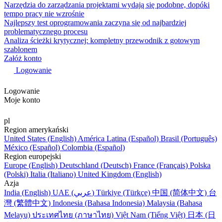
Narzędzia do zarządzania projektami wydają się podobne, dopóki
tempo pracy nie wzrośnie
Najlepszy test oprogramowania zaczyna się od najbardziej
problematycznego procesu
Analiza ścieżki krytycznej: kompletny przewodnik z gotowym
szablonem
Załóż konto
Logowanie
Logowanie
Moje konto
pl
Region amerykański
United States (English)
América Latina (Español)
Brasil (Português)
México (Español)
Colombia (Español)
Region europejski
Europe (English)
Deutschland (Deutsch)
France (Français)
Polska
(Polski)
Italia (Italiano)
United Kingdom (English)
Azja
India (English)
UAE (عربي)
Türkiye (Türkçe)
中国 (简体中文)
台
灣 (繁體中文)
Indonesia (Bahasa Indonesia)
Malaysia (Bahasa
Melayu)
ประเทศไทย (ภาษาไทย)
Việt Nam (Tiếng Việt)
日本 (日