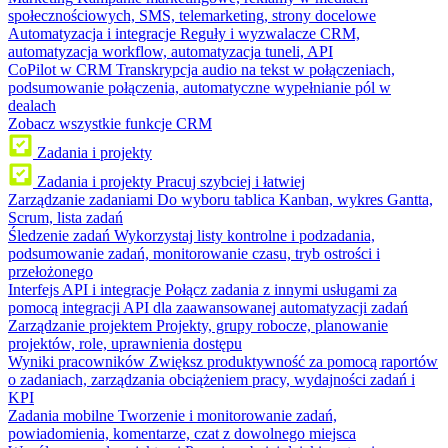
społecznościowych, SMS, telemarketing, strony docelowe
Automatyzacja i integracje
Reguły i wyzwalacze CRM,
automatyzacja workflow, automatyzacja tuneli, API
CoPilot w CRM
Transkrypcja audio na tekst w połączeniach,
podsumowanie połączenia, automatyczne wypełnianie pól w
dealach
Zobacz wszystkie funkcje CRM
Zadania i projekty
Zadania i projekty
Pracuj szybciej i łatwiej
Zarządzanie zadaniami
Do wyboru tablica Kanban, wykres Gantta,
Scrum, lista zadań
Śledzenie zadań
Wykorzystaj listy kontrolne i podzadania,
podsumowanie zadań, monitorowanie czasu, tryb ostrości i
przełożonego
Interfejs API i integracje
Połącz zadania z innymi usługami za
pomocą integracji API dla zaawansowanej automatyzacji zadań
Zarządzanie projektem
Projekty, grupy robocze, planowanie
projektów, role, uprawnienia dostępu
Wyniki pracowników
Zwiększ produktywność za pomocą raportów
o zadaniach, zarządzania obciążeniem pracy, wydajności zadań i
KPI
Zadania mobilne
Tworzenie i monitorowanie zadań,
powiadomienia, komentarze, czat z dowolnego miejsca