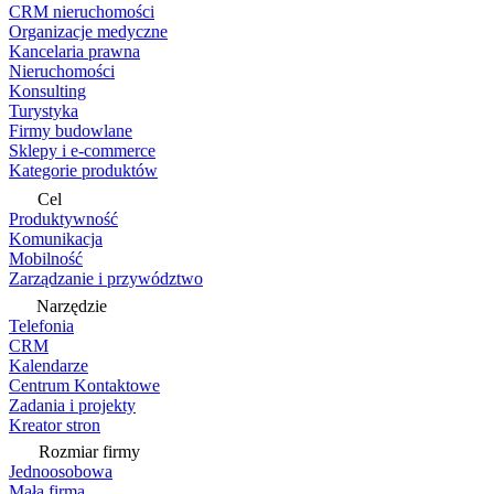
CRM nieruchomości
Organizacje medyczne
Kancelaria prawna
Nieruchomości
Konsulting
Turystyka
Firmy budowlane
Sklepy i e-commerce
Kategorie produktów
Cel
Produktywność
Komunikacja
Mobilność
Zarządzanie i przywództwo
Narzędzie
Telefonia
CRM
Kalendarze
Centrum Kontaktowe
Zadania i projekty
Kreator stron
Rozmiar firmy
Jednoosobowa
Mała firma