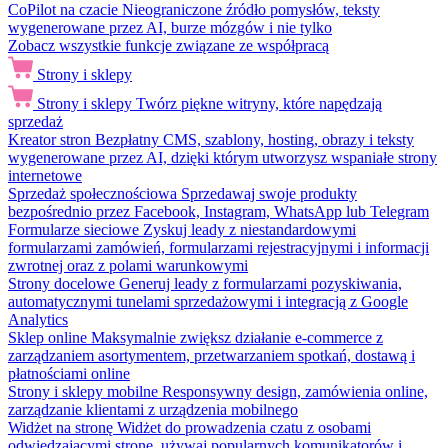
CoPilot na czacie
Nieograniczone źródło pomysłów, teksty
wygenerowane przez AI, burze mózgów i nie tylko
Zobacz wszystkie funkcje związane ze współpracą
Strony i sklepy
Strony i sklepy
Twórz piękne witryny, które napędzają
sprzedaż
Kreator stron
Bezpłatny CMS, szablony, hosting, obrazy i teksty
wygenerowane przez AI, dzięki którym utworzysz wspaniałe strony
internetowe
Sprzedaż społecznościowa
Sprzedawaj swoje produkty
bezpośrednio przez Facebook, Instagram, WhatsApp lub Telegram
Formularze sieciowe
Zyskuj leady z niestandardowymi
formularzami zamówień, formularzami rejestracyjnymi i informacji
zwrotnej oraz z polami warunkowymi
Strony docelowe
Generuj leady z formularzami pozyskiwania,
automatycznymi tunelami sprzedażowymi i integracją z Google
Analytics
Sklep online
Maksymalnie zwiększ działanie e-commerce z
zarządzaniem asortymentem, przetwarzaniem spotkań, dostawą i
płatnościami online
Strony i sklepy mobilne
Responsywny design, zamówienia online,
zarządzanie klientami z urządzenia mobilnego
Widżet na stronę
Widżet do prowadzenia czatu z osobami
odwiedzającymi stronę, używaj popularnych komunikatorów i