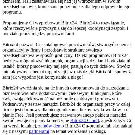
biznesem. Jeśli zastanawiasz się nad jej wdrożeniem w swoim
przedsiębiorstwie, koniecznie potrzebujesz dla tego odpowiedniego
programu.
Proponujemy Ci wypróbować Bitrix24. Bitrix24 to rozwiązanie,
które rzeczywiście przyczynia się do lepszej koordynacji zespołu i
podziału pracy między pracownikami.
Bitrix24 pozwoli Ci skatalogować pracowników, stworzyć schemat
organizacyjny firmy i przedstawić strukturę swojego
przedsiębiorstwa w sposób graficzny. Dzięki programowi Bitrix24
będziesz mógł ułożyć hierarchię organizacji z działami i oddziałami i
ustalić, którzy pracownicy najlepiej pasują do tych działów. Stwórz
interaktywny schemat organizacji już dziś dzięki Bitrix24 i sprawdź
sam jak wygodne jest korzystanie z niego!
Bitrix24 wyróżnia się na tle innych oprogramowań do zarządzania
biznesem wieloma dodatkowymi i ciekawymi funkcjami, które
zwiększają efektywność na poziomie osobistym i grupowym.
Podstawowy zestaw narzędzi Bitrix24 do organizacji pracy w całej
firmie jest darmowy dla nieograniczonej liczby użytkowników na
planie Free. Jeśli potrzebujesz zaawansowanego pakietu narzędzi,
zwróć uwagę na plany komercyjne
Bitrix24 Cloud
, a jeśli zależy Ci
na wersji lokalnej,
zamów demo
Bitrix24 On-premise lub skontaktuj
się z naszymi
partnerami
na temat wdrożenia i obsługi.