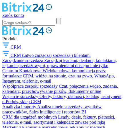
Załóż konto
Produkt
CRM
CRM
Łatwo zarządzaj sprzedażą i klientami
Zarządzanie sprzedażą
Zarządzaj leadami, dealami, kontaktami,
lejkami sprzedażowymi, uprawnieniami dostępu i nie tylko
Centrum Kontaktowe
Wielokanałowa komunikacja przez
formularze CRM, widżet na stronie, czat na żywo, WhatsApp,
Instagram, telefonię, e-mail
Współpraca zespołu sprzedaży
Czat, połączenia wideo, zadania,
kalendarz, przechowywanie plików, dokumenty online
Wsparcie sprzedaży
Oferty, faktury, płatności, katalog, asortyment,
e-Podpis, sklep CRM
Analityka i raporty
Analiza tunelu sprzedaży, wyników
pracowników, Sales Intelligence i raportów BI
CRM dla urządzeń mobilnych
Leady, deale, faktury, płatności,
telefonia, e-mail, asortyment i kalendarz zawsze pod ręką
Marketing
Kampanie marketingowe, reklamy w mediach