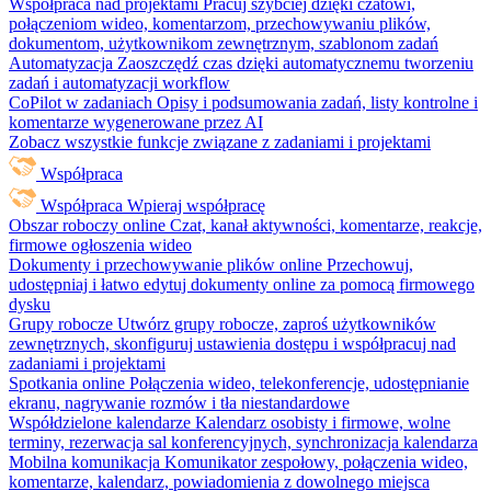
Współpraca nad projektami
Pracuj szybciej dzięki czatowi,
połączeniom wideo, komentarzom, przechowywaniu plików,
dokumentom, użytkownikom zewnętrznym, szablonom zadań
Automatyzacja
Zaoszczędź czas dzięki automatycznemu tworzeniu
zadań i automatyzacji workflow
CoPilot w zadaniach
Opisy i podsumowania zadań, listy kontrolne i
komentarze wygenerowane przez AI
Zobacz wszystkie funkcje związane z zadaniami i projektami
Współpraca
Współpraca
Wpieraj współpracę
Obszar roboczy online
Czat, kanał aktywności, komentarze, reakcje,
firmowe ogłoszenia wideo
Dokumenty i przechowywanie plików online
Przechowuj,
udostępniaj i łatwo edytuj dokumenty online za pomocą firmowego
dysku
Grupy robocze
Utwórz grupy robocze, zaproś użytkowników
zewnętrznych, skonfiguruj ustawienia dostępu i współpracuj nad
zadaniami i projektami
Spotkania online
Połączenia wideo, telekonferencje, udostępnianie
ekranu, nagrywanie rozmów i tła niestandardowe
Współdzielone kalendarze
Kalendarz osobisty i firmowe, wolne
terminy, rezerwacja sal konferencyjnych, synchronizacja kalendarza
Mobilna komunikacja
Komunikator zespołowy, połączenia wideo,
komentarze, kalendarz, powiadomienia z dowolnego miejsca