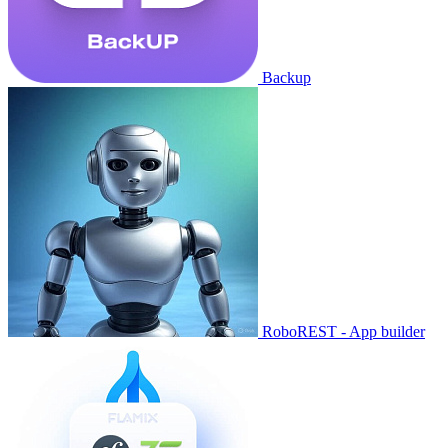
Backup
RoboREST - App builder