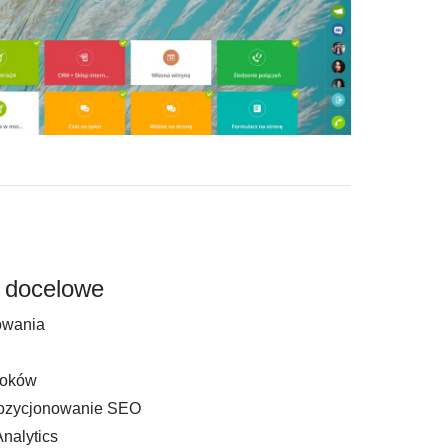
y docelowe
owania
loków
pozycjonowanie SEO
nalytics