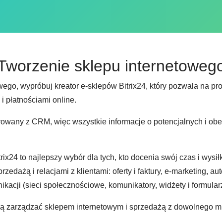
Tworzenie sklepu internetoweg
owego, wypróbuj kreator e-sklepów Bitrix24, który pozwala na 
i płatnościami online.
growany z CRM, więc wszystkie informacje o potencjalnych i ob
ix24 to najlepszy wybór dla tych, kto docenia swój czas i wysi
edażą i relacjami z klientami: oferty i faktury, e-marketing, au
ikacji (sieci społecznościowe, komunikatory, widżety i formular
ją zarządzać sklepem internetowym i sprzedażą z dowolnego mi