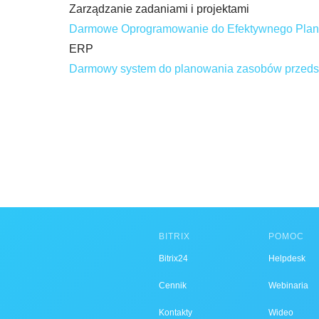
Zarządzanie zadaniami i projektami
Darmowe Oprogramowanie do Efektywnego Plan
ERP
Darmowy system do planowania zasobów przeds
BITRIX
POMOC
Bitrix24
Helpdesk
Cennik
Webinaria
Kontakty
Wideo