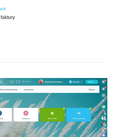
owe
faktury