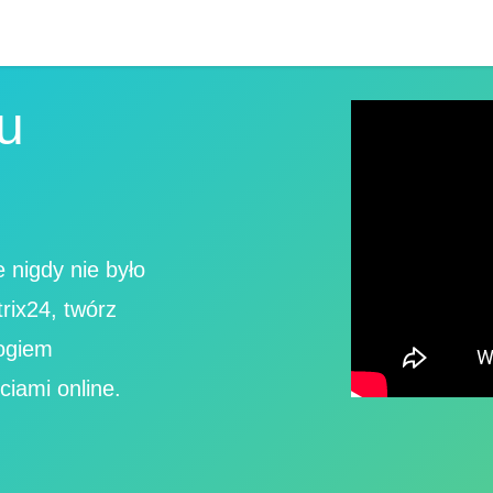
u
 nigdy nie było
trix24, twórz
logiem
ciami online.