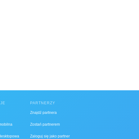
CJE
PARTNERZY
Znajdź partnera
 mobilna
Zostań partnerem
 desktopowa
Zaloguj się jako partner