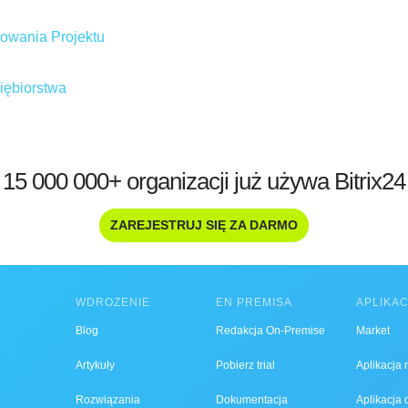
owania Projektu
iębiorstwa
15 000 000+ organizacji już używa Bitrix24
ZAREJESTRUJ SIĘ ZA DARMO
WDROŻENIE
EN PREMISA
APLIKA
Blog
Redakcja On-Premise
Market
Artykuły
Pobierz trial
Aplikacja
Rozwiązania
Dokumentacja
Aplikacja