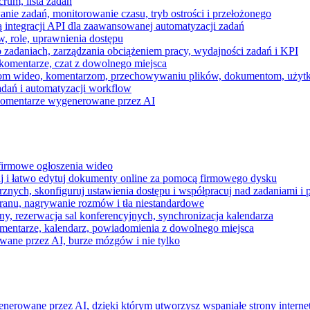
rum, lista zadań
nie zadań, monitorowanie czasu, tryb ostrości i przełożonego
 integracji API dla zaawansowanej automatyzacji zadań
w, role, uprawnienia dostępu
zadaniach, zarządzania obciążeniem pracy, wydajności zadań i KPI
komentarze, czat z dowolnego miejsca
zeniom wideo, komentarzom, przechowywaniu plików, dokumentom, uż
dań i automatyzacji workflow
i komentarze wygenerowane przez AI
 firmowe ogłoszenia wideo
j i łatwo edytuj dokumenty online za pomocą firmowego dysku
nych, skonfiguruj ustawienia dostępu i współpracuj nad zadaniami i 
kranu, nagrywanie rozmów i tła niestandardowe
ny, rezerwacja sal konferencyjnych, synchronizacja kalendarza
mentarze, kalendarz, powiadomienia z dowolnego miejsca
wane przez AI, burze mózgów i nie tylko
enerowane przez AI, dzięki którym utworzysz wspaniałe strony intern