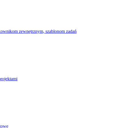
ytkownikom zewnętrznym, szablonom zadań
projektami
etowe