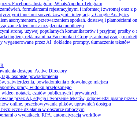
 przez Facebook, Instagram, WhatsApp lub Telegram
zamówień, formularzami rejestracyjnymi i informacji zwrotnej oraz 
tycznymi tunelami sprzedażowymi i integracją z Google Analytics
iem asortymentem, przetwarzaniem spotkań, dostawą i płatnościami on
ządzanie klientami z urządzenia mobilnego
cymi stronę, używaj popularnych komunikatorów i przyjmuj prośby o
arketingiem, reklamami na Facebooku i Google, automatyzacją market
razy wygenerowane przez AI, dokładne prompty, tłumaczenie tekstów
HR
awnienia dostępu, Active Directory
 tagi, osobiste powiadomienia
ków, zatwierdzenia, powiadomienia z dowolnego miejsca
aportów pracy, widoku przełożonego
 wideo, notatek, czatów publicznych i prywatnych
ne przez AI, edycja i tworzenie tekstów, odpowiedzi pisane przez A
ntów online, przechowywania plików, uprawnień dostępu
j bezpieczne działania w obszarze roboczym
raportami o wydatkach, RPA, automatyzacją workflow