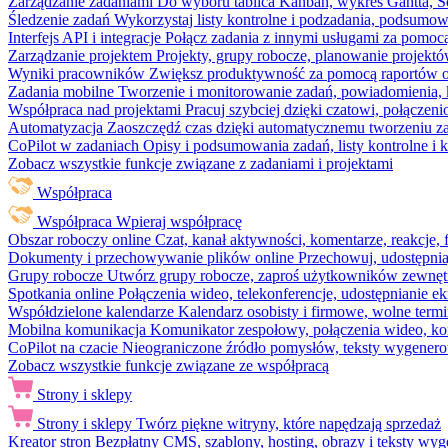
Zarządzanie zadaniami
Do wyboru tablica Kanban, wykres Gantta, Sc
Śledzenie zadań
Wykorzystaj listy kontrolne i podzadania, podsumowa
Interfejs API i integracje
Połącz zadania z innymi usługami za pomocą
Zarządzanie projektem
Projekty, grupy robocze, planowanie projektó
Wyniki pracowników
Zwiększ produktywność za pomocą raportów o 
Zadania mobilne
Tworzenie i monitorowanie zadań, powiadomienia, 
Współpraca nad projektami
Pracuj szybciej dzięki czatowi, połąc
Automatyzacja
Zaoszczędź czas dzięki automatycznemu tworzeniu za
CoPilot w zadaniach
Opisy i podsumowania zadań, listy kontrolne 
Zobacz wszystkie funkcje związane z zadaniami i projektami
Współpraca
Współpraca
Wpieraj współpracę
Obszar roboczy online
Czat, kanał aktywności, komentarze, reakcje,
Dokumenty i przechowywanie plików online
Przechowuj, udostępnia
Grupy robocze
Utwórz grupy robocze, zaproś użytkowników zewnętrz
Spotkania online
Połączenia wideo, telekonferencje, udostępnianie e
Współdzielone kalendarze
Kalendarz osobisty i firmowe, wolne termi
Mobilna komunikacja
Komunikator zespołowy, połączenia wideo, ko
CoPilot na czacie
Nieograniczone źródło pomysłów, teksty wygenero
Zobacz wszystkie funkcje związane ze współpracą
Strony i sklepy
Strony i sklepy
Twórz piękne witryny, które napędzają sprzedaż
Kreator stron
Bezpłatny CMS, szablony, hosting, obrazy i teksty wyg