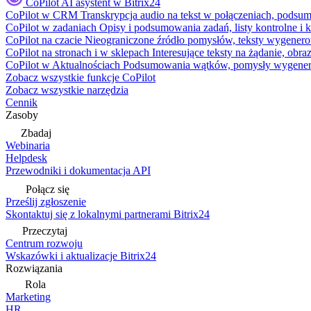
CoPilot
AI asystent w Bitrix24
CoPilot w CRM
Transkrypcja audio na tekst w połączeniach, podsu
CoPilot w zadaniach
Opisy i podsumowania zadań, listy kontrolne 
CoPilot na czacie
Nieograniczone źródło pomysłów, teksty wygenero
CoPilot na stronach i w sklepach
Interesujące teksty na żądanie, ob
CoPilot w Aktualnościach
Podsumowania wątków, pomysły wygenerowa
Zobacz wszystkie funkcje CoPilot
Zobacz wszystkie narzędzia
Cennik
Zasoby
Zbadaj
Webinaria
Helpdesk
Przewodniki i dokumentacja API
Połącz się
Prześlij zgłoszenie
Skontaktuj się z lokalnymi partnerami Bitrix24
Przeczytaj
Centrum rozwoju
Wskazówki i aktualizacje Bitrix24
Rozwiązania
Rola
Marketing
HR