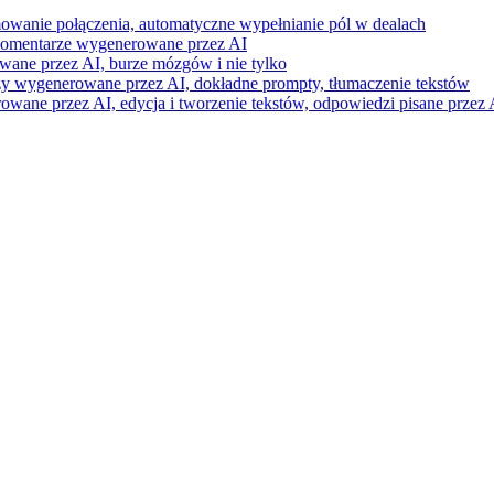
mowanie połączenia, automatyczne wypełnianie pól w dealach
i komentarze wygenerowane przez AI
wane przez AI, burze mózgów i nie tylko
razy wygenerowane przez AI, dokładne prompty, tłumaczenie tekstów
ne przez AI, edycja i tworzenie tekstów, odpowiedzi pisane przez A