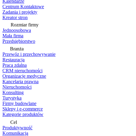
Kalendarze
Centrum Kontaktowe
Zadania i projekty
Kreator stron
Rozmiar firmy
Jednoosobowa
Mała firma
Przedsiębiorstwo
Branża
Przewóz i przechowywanie
Restauracja
Praca zdalna
CRM nieruchomości
Organizacje medyczne
Kancelaria prawna
Nieruchomości
Konsulting
Turystyka
Firmy budowlane
Sklepy i e-commerce
Kategorie produktów
Cel
Produktywność
Komunikacja