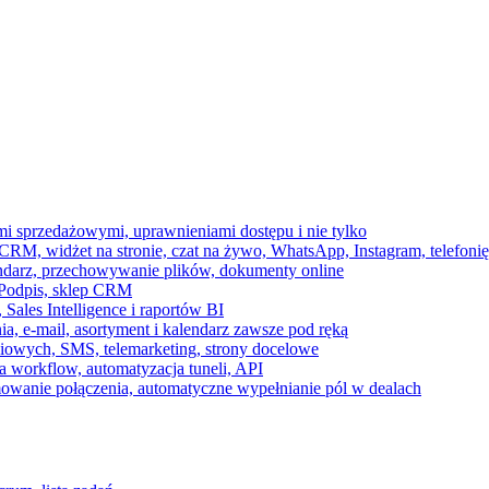
ami sprzedażowymi, uprawnieniami dostępu i nie tylko
RM, widżet na stronie, czat na żywo, WhatsApp, Instagram, telefonię
endarz, przechowywanie plików, dokumenty online
 e-Podpis, sklep CRM
ales Intelligence i raportów BI
onia, e-mail, asortyment i kalendarz zawsze pod ręką
owych, SMS, telemarketing, strony docelowe
 workflow, automatyzacja tuneli, API
mowanie połączenia, automatyczne wypełnianie pól w dealach