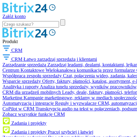
Załóż konto
Produkt
CRM
CRM
Łatwo zarządzaj sprzedażą i klientami
Zarządzanie sprzedażą
Zarządzaj leadami, dealami, kontaktami, lejk
Centrum Kontaktowe
Wielokanałowa komunikacja przez formularze C
Współpraca zespołu sprzedaży
Czat, połączenia wideo, zadania, kal
Wsparcie sprzedaży
Oferty, faktury, płatności, katalog, asortyment,
Analityka i raporty
Analiza tunelu sprzedaży, wyników pracowników, S
CRM dla urządzeń mobilnych
Leady, deale, faktury, płatności, telef
Marketing
Kampanie marketingowe, reklamy w mediach społeczności
Automatyzacja i integracje
Reguły i wyzwalacze CRM, automatyzacja
CoPilot w CRM
Transkrypcja audio na tekst w połączeniach, podsu
Zobacz wszystkie funkcje CRM
Zadania i projekty
Zadania i projekty
Pracuj szybciej i łatwiej