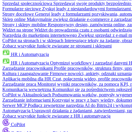
Sprzedaż społecznościowa
Sprzedawaj swoje produkty bezpośrednio
Formularze sieciowe
Zyskuj leady z niestandardowymi formularzami 
Strony docelowe
Generuj leady z formularzami pozyskiwania, automa
Sklep online
Maksymalnie zwiększ działanie e-commerce z zarządzan
Strony i sklepy mobilne
Responsywny design, zamówienia online, zar
Widżet na stronę
Widżet do prowadzenia czatu z osobami odwiedzają
Narzędzia do marketingu internetowego
Zwiększ sprzedaż z e-mail m
CoPilot na stronach i w sklepach
Interesujące teksty na żądanie, ob
Zobacz wszystkie funkcje związane ze stronami i sklepami
HR i Automatyzacja
HR i Automatyzacja
Optymizuj workflowy i zarządzaj danymi 
Zarządzanie pracownikami
Profile pracowników, struktura firmy, upr
Kultura i zaangażowanie
Firmowe nowości, ankiety, odznaki uznania,
Aplikacja mobilna dla HR
Czat, połączenia wideo, profile pracowni
Zarządzanie pracą
Monitoruj wyniki pracowników, za pomocą KPI, r
Komunikacja wewnętrzna
Komunikuj się za pośrednictwem ogłoszeń
CoPilot w Aktualnościach
Podsumowania wątków, pomysły wygenerowa
Zarządzanie informacjami
Korzystaj w pracy z bazy wiedzy, dokume
Serwer MCP
Podłącz zewnętrzne narzędzia AI do Bitrix24 i wykonu
Automatyzacja
Usprawnij działania z żądaniami, zatwierdzeniami, 
Zobacz wszystkie funkcje związane z HR i automatyzacją
CoPilot