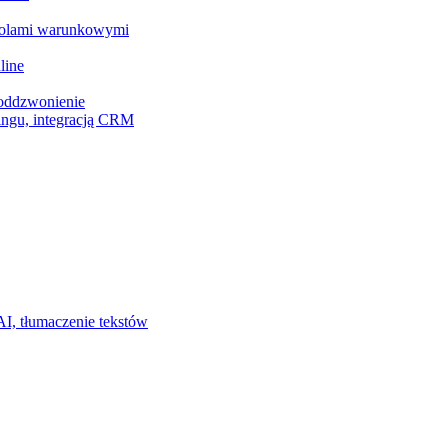
z polami warunkowymi
line
 oddzwonienie
ingu, integracją CRM
I, tłumaczenie tekstów