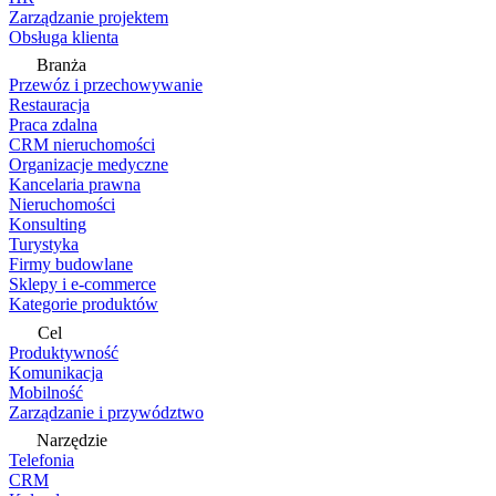
Zarządzanie projektem
Obsługa klienta
Branża
Przewóz i przechowywanie
Restauracja
Praca zdalna
CRM nieruchomości
Organizacje medyczne
Kancelaria prawna
Nieruchomości
Konsulting
Turystyka
Firmy budowlane
Sklepy i e-commerce
Kategorie produktów
Cel
Produktywność
Komunikacja
Mobilność
Zarządzanie i przywództwo
Narzędzie
Telefonia
CRM