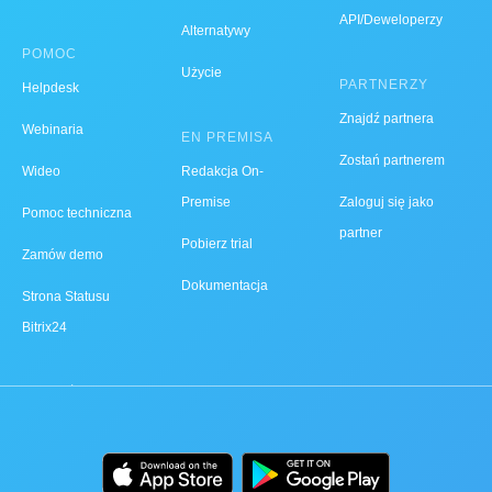
API/Deweloperzy
Alternatywy
POMOC
Użycie
PARTNERZY
Helpdesk
Znajdź partnera
Webinaria
EN PREMISA
Zostań partnerem
Wideo
Redakcja On-
Premise
Zaloguj się jako
Pomoc techniczna
partner
Pobierz trial
Zamów demo
Dokumentacja
Strona Statusu
Bitrix24