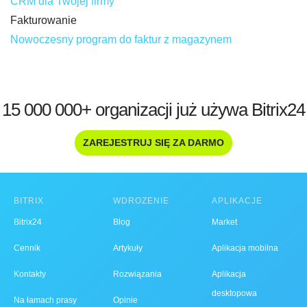
CRM dla Twojej firmy
Fakturowanie
Nowoczesny program do faktur z magazynem
15 000 000+ organizacji już używa Bitrix24
ZAREJESTRUJ SIĘ ZA DARMO
BITRIX
WDROŻENIE
APLIKACJE
Bitrix24
Blog
Market
Cennik
Artykuły
Aplikacja mobilna
Kontakty
Rozwiązania
Aplikacja
desktopowa
Na łamach prasy
Opinie