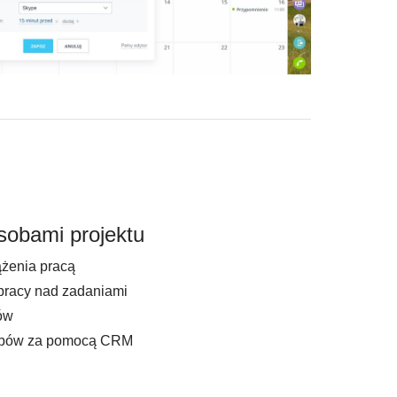
sobami projektu
żenia pracą
pracy nad zadaniami
ów
obów za pomocą CRM