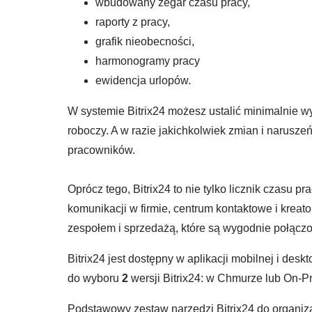
wbudowany zegar czasu pracy,
raporty z pracy,
grafik nieobecności,
harmonogramy pracy
ewidencja urlopów.
W systemie Bitrix24 możesz ustalić minimalnie w
roboczy. A w razie jakichkolwiek zmian i narusz
pracowników.
Oprócz tego, Bitrix24 to nie tylko licznik czasu 
komunikacji w firmie, centrum kontaktowe i kreat
zespołem i sprzedażą, które są wygodnie połączon
Bitrix24 jest dostępny w aplikacji mobilnej i des
do wyboru
2
wersji Bitrix24: w Chmurze lub On-Pr
Podstawowy zestaw narzędzi Bitrix24 do organizac