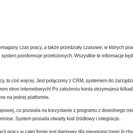
ymagany czas pracy, a także przedziały czasowe, w których pr
eń system poinformuje przełożonych. Wszystkie te informacje b
pracy, to coś więcej. Jest połączony z CRM, systemem do zarząd
orem stron internetowych! Po założeniu konta otrzymujesz kilkad
e na jednej platformie.
ktopowej, co pozwala na korzystanie z programu z dowolnego mie
emise. System posiada otwarty kod źródłowy i integracje.
ji pracy w całej firmie jest darmowy dla nieograniczonej liczb