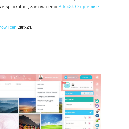
a wersji lokalnej, zamów demo
Bitrix24 On-premise
nów i cen
Bitrix24.