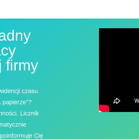
ładny
acy
 firmy
idencji czasu
a papierze”?
ności. Licznik
omatycznie
poinformuje Cię