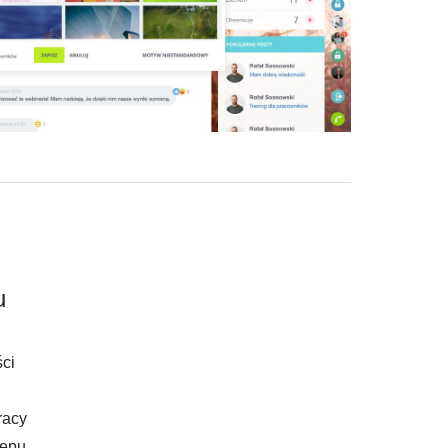
u
ci
racy
tępu