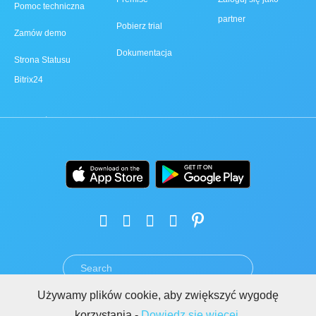
Pomoc techniczna
partner
Pobierz trial
Zamów demo
Dokumentacja
Strona Statusu
Bitrix24
Używamy plików cookie, aby zwiększyć wygodę
REGULAMIN
POLITYKA PRYWATNOŚCI
RODO
BEZPIECZEŃSTWO
korzystania -
Dowiedz się więcej.