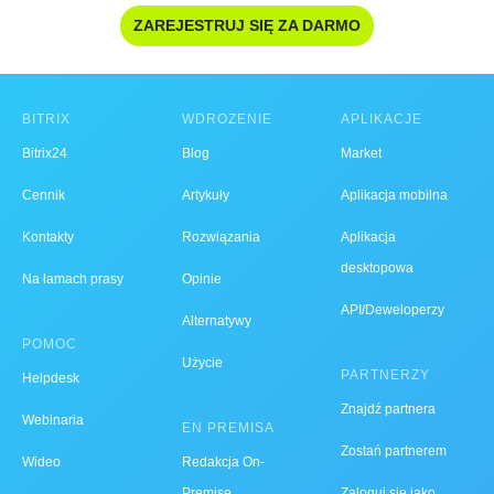
ZAREJESTRUJ SIĘ ZA DARMO
BITRIX
WDROŻENIE
APLIKACJE
Bitrix24
Blog
Market
Cennik
Artykuły
Aplikacja mobilna
Kontakty
Rozwiązania
Aplikacja
desktopowa
Na łamach prasy
Opinie
API/Deweloperzy
Alternatywy
POMOC
Użycie
PARTNERZY
Helpdesk
Znajdź partnera
Webinaria
EN PREMISA
Zostań partnerem
Wideo
Redakcja On-
Premise
Zaloguj się jako