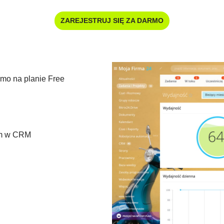
ZAREJESTRUJ SIĘ ZA DARMO
rmo na planie Free
irm w CRM