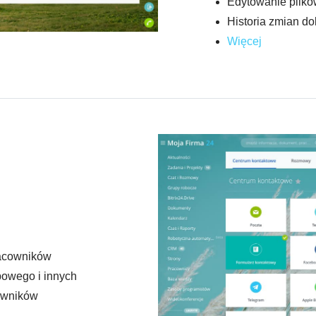
Edytowanie plików
Historia zmian d
Więcej
racowników
powego i innych
owników