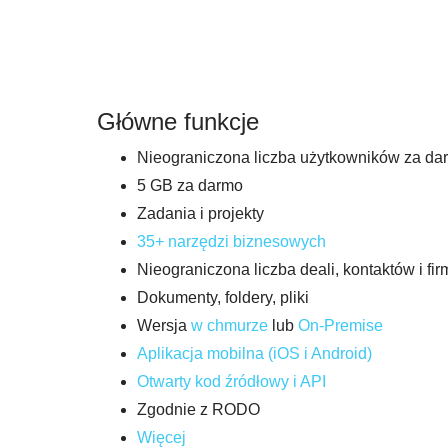
Główne funkcje
Nieograniczona liczba użytkowników za da
5 GB za darmo
Zadania i projekty
35+ narzędzi biznesowych
Nieograniczona liczba deali, kontaktów i f
Dokumenty, foldery, pliki
Wersja
w
c
hmurze
lub
On-Pr
emise
Aplikacja mobilna (iOS i Android)
Otwarty kod źródłowy i API
Zgodnie z RODO
Więcej