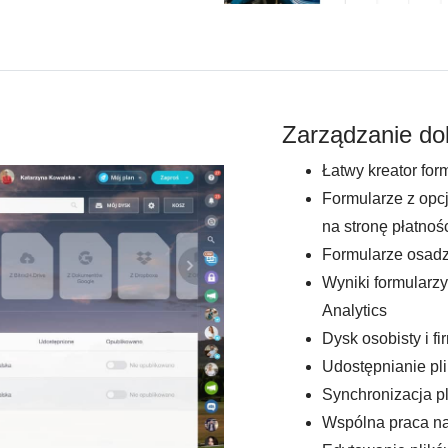
Zarządzanie d
Łatwy kreator for
Formularze z opcj
na stronę płatnoś
Formularze osad
Wyniki formularz
Analytics
Dysk osobisty i f
Udostępnianie pl
Synchronizacja pl
Wspólna praca n