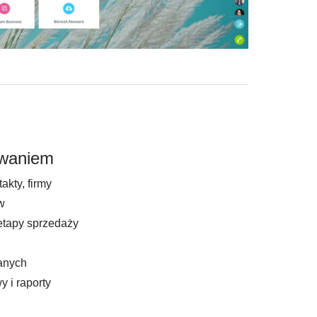
waniem
akty, firmy
w
tapy sprzedaży
danych
 i raporty