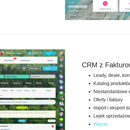
CRM z Fakturo
Leady, deale, kont
Katalog produktó
Niestandardowe e
Oferty i faktury
Import i eksport 
Lejek sprzedażowy
Więcej