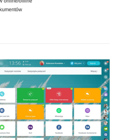
 online/offline
okumentów