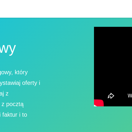
owy
gowy, który
tawiaj oferty i
aj z
 z pocztą
 faktur i to