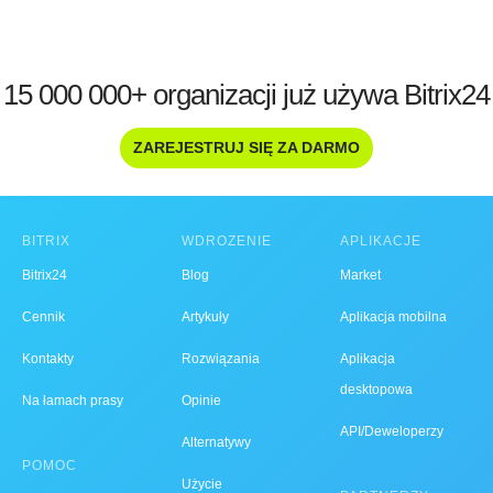
15 000 000+ organizacji już używa Bitrix24
ZAREJESTRUJ SIĘ ZA DARMO
BITRIX
WDROŻENIE
APLIKACJE
Bitrix24
Blog
Market
Cennik
Artykuły
Aplikacja mobilna
Kontakty
Rozwiązania
Aplikacja
desktopowa
Na łamach prasy
Opinie
API/Deweloperzy
Alternatywy
POMOC
Użycie