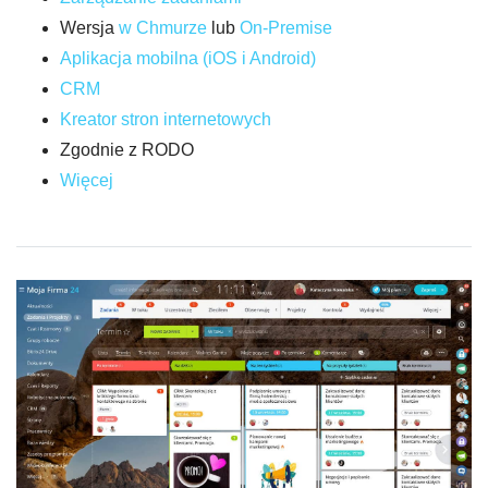
Wersja
w Chmurze
lub
On-Premise
Aplikacja mobilna (iOS i Android)
CRM
Kreator stron internetowych
Zgodnie z RODO
Więcej