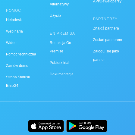
API/Deweloperzy
Alternatywy
POMOC
Użycie
PARTNERZY
Helpdesk
Znajdź partnera
Webinaria
EN PREMISA
Zostań partnerem
Wideo
Redakcja On-
Premise
Zaloguj się jako
Pomoc techniczna
partner
Pobierz trial
Zamów demo
Dokumentacja
Strona Statusu
Bitrix24