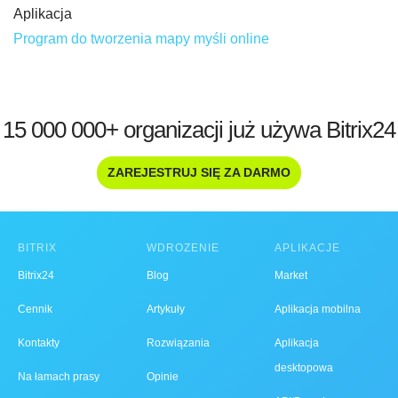
Aplikacja
Program do tworzenia mapy myśli online
15 000 000+ organizacji już używa Bitrix24
ZAREJESTRUJ SIĘ ZA DARMO
BITRIX
WDROŻENIE
APLIKACJE
Bitrix24
Blog
Market
Cennik
Artykuły
Aplikacja mobilna
Kontakty
Rozwiązania
Aplikacja
desktopowa
Na łamach prasy
Opinie