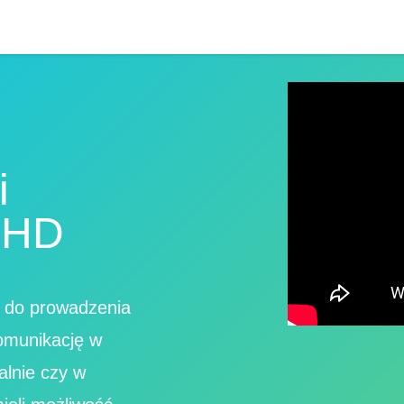
i
i HD
m do prowadzenia
komunikację w
alnie czy w