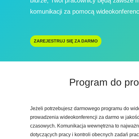
biurze, Twoi pracownicy będą zawsze m
komunikacji za pomocą wideokonferencj
ZAREJESTRUJ SIĘ ZA DARMO
Program do pro
Jeżeli potrzebujesz darmowego programu do wideo
prowadzenia wideokonferencji za darmo w jakości
czasowych. Komunikacja wewnętrzna to najważnie
dotyczących pracy i kontroli obecnych zadań pra