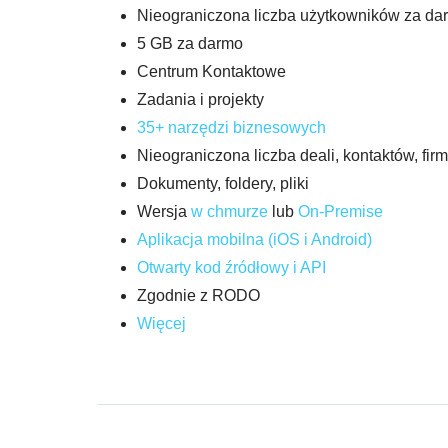
Nieograniczona liczba użytkowników za da
5 GB za darmo
Centrum Kontaktowe
Zadania i projekty
35+ narzędzi biznesowych
Nieograniczona liczba deali, kontaktów, fi
Dokumenty, foldery, pliki
Wersja
w
c
hmurze
lub
On-Pr
emise
Aplikacja mobilna (iOS i Android)
Otwarty kod źródłowy i API
Zgodnie z RODO
Więcej