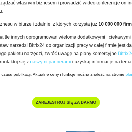
arządzać własnym biznesem i prowadzić wideokonferencje onlin
u.
nesu w biurze i zdalnie, z których korzysta już
10
000 000 firm
na tle innych oprogramowań wieloma dodatkowymi i ciekawymi f
w narzędzi Bitrix24 do organizacji pracy w całej firmie jest 
ego pakietu narzędzi, zwróć uwagę na plany komercyjne
Bitrix
kontaktuj się z
naszymi partnerami
i uzyskaj informacje na temat
 czasu publikacji. Aktualne ceny i funkcje można znaleźć na stronie
pla
ZAREJESTRUJ SIĘ ZA DARMO