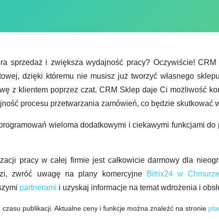
era sprzedaż i zwiększa wydajność pracy? Oczywiście! CRM S
owej, dzięki któremu nie musisz już tworzyć własnego sklepu
 z klientem poprzez czat. CRM Sklep daje Ci możliwość kontr
jność procesu przetwarzania zamówień, co będzie skutkować w
h oprogramowań wieloma dodatkowymi i ciekawymi funkcjami do
acji pracy w całej firmie jest całkowicie darmowy dla nieogr
dzi, zwróć uwagę na plany komercyjne
Bitrix24 w Chmurz
aszymi
partnerami
i uzyskaj informacje na temat wdrożenia i obsł
 czasu publikacji. Aktualne ceny i funkcje można znaleźć na stronie
pla