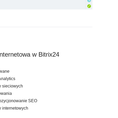
nternetowa w Bitrix24
owane
nalytics
y sieciowych
owania
pozycjonowanie SEO
y internetowych