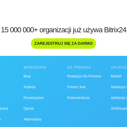
15 000 000+ organizacji już używa Bitrix24
ZAREJESTRUJ SIĘ ZA DARMO
WDROŻENIE
EN PREMISA
APLIKA
Blog
Redakcja On-Premise
Market
Artykuły
Pobierz trial
Aplikacja
Rozwiązania
Dokumentacja
Aplikacja
iczna
Opinie
API/Dewel
o
Alternatywy