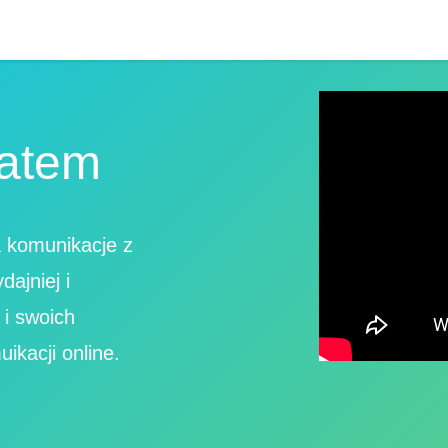
zatem
a komunikacje z
ajniej i
 i swoich
ikacji online.