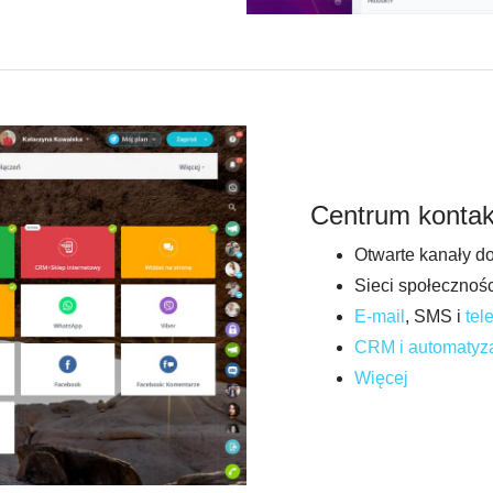
Centrum konta
Otwarte kanały do
Sieci społecznoś
E-mail
, SMS i
tel
CRM i automatyza
Więcej