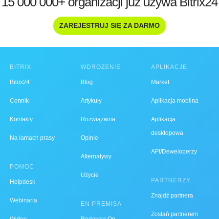
15 000 000+ organizacji już używa Bitrix24
ZAREJESTRUJ SIĘ ZA DARMO
BITRIX
WDROŻENIE
APLIKACJE
Bitrix24
Blog
Market
Cennik
Artykuły
Aplikacja mobilna
Kontakty
Rozwiązania
Aplikacja
desktopowa
Na łamach prasy
Opinie
API/Deweloperzy
Alternatywy
POMOC
Użycie
PARTNERZY
Helpdesk
Znajdź partnera
Webinaria
EN PREMISA
Zostań partnerem