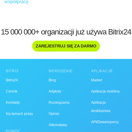
współpracę
15 000 000+ organizacji już używa Bitrix24
ZAREJESTRUJ SIĘ ZA DARMO
BITRIX
WDROŻENIE
APLIKACJE
Bitrix24
Blog
Market
Cennik
Artykuły
Aplikacja mobilna
Kontakty
Rozwiązania
Aplikacja
desktopowa
Na łamach prasy
Opinie
API/Deweloperzy
Alternatywy
POMOC