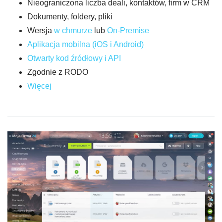
Nieograniczona liczba deali, kontaktów, firm w CRM
Dokumenty, foldery, pliki
Wersja
w
c
hmurze
lub
On-Pr
emise
Aplikacja mobilna (iOS i Android)
Otwarty kod źródłowy i API
Zgodnie z RODO
Więcej