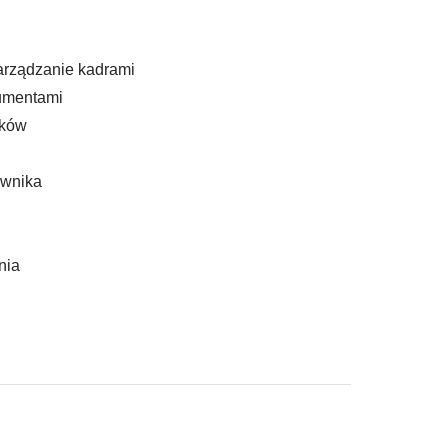
arządzanie kadrami
umentami
ików
ownika
nia