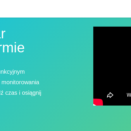
r
rmie
funkcyjnym
i monitorowania
 czas i osiągnij