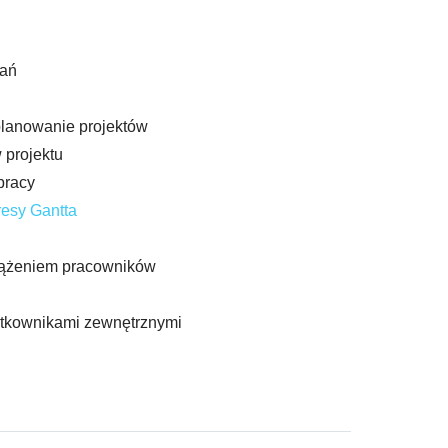
ań
anowanie projektów
 projektu
pracy
resy Gantta
iążeniem pracowników
tkownikami zewnętrznymi