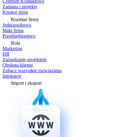
Centrum Kontaktowe
Zadania i projekty
Kreator stron
Rozmiar firmy
Jednoosobowa
Mała firma
Przedsiębiorstwo
Rola
Marketing
HR
Zarządzanie projektem
Obsługa klienta
Zobacz wszystkie rozwiązania
Integracje
Import i eksport