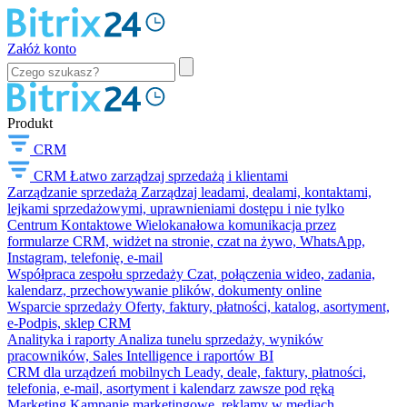
Załóż konto
Produkt
CRM
CRM
Łatwo zarządzaj sprzedażą i klientami
Zarządzanie sprzedażą
Zarządzaj leadami, dealami, kontaktami,
lejkami sprzedażowymi, uprawnieniami dostępu i nie tylko
Centrum Kontaktowe
Wielokanałowa komunikacja przez
formularze CRM, widżet na stronie, czat na żywo, WhatsApp,
Instagram, telefonię, e-mail
Współpraca zespołu sprzedaży
Czat, połączenia wideo, zadania,
kalendarz, przechowywanie plików, dokumenty online
Wsparcie sprzedaży
Oferty, faktury, płatności, katalog, asortyment,
e-Podpis, sklep CRM
Analityka i raporty
Analiza tunelu sprzedaży, wyników
pracowników, Sales Intelligence i raportów BI
CRM dla urządzeń mobilnych
Leady, deale, faktury, płatności,
telefonia, e-mail, asortyment i kalendarz zawsze pod ręką
Marketing
Kampanie marketingowe, reklamy w mediach