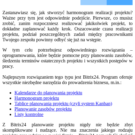
Zastanawiasz się, jak stworzyć harmonogram realizacji projektu?
Ważne przy tym jest odpowiednie podejście. Pierwsze, co musisz
zrobić, zanim rozpoczniesz realizować jakikolwiek projekt, to
dokładne zaplanować każdy krok. Oszacowanie czasu realizacji
projektu, podział poszczególnych zadań między pracownikami
Twojego zespołu powinny odbyć się już na wstępie.
W tym celu potrzebujesz odpowiedniego rozwiązania –
oprogramowania, które będzie pomocne przy planowaniu zasobów,
śledzeniu terminów ostatecznych projektu i wszystkich postępów w
pracy.
Najlepszym rozwiązaniem tego typu jest Bitrix24. Program oferuje
wszystkie niezbędne narzędzia do prowadzenia biznesu, m.in.:
Kalendarze do planowania projektu
Harmonogram projektu
Tablice planowania projektu (czyli system Kanban)
Planowanie zasobów projektu
Listy kontrolne
Z Bitrix24 planowanie projektu nigdy nie będzie zbyt
skomplikowane i nudzące. Nie ma znaczenia jakiego rodzaju