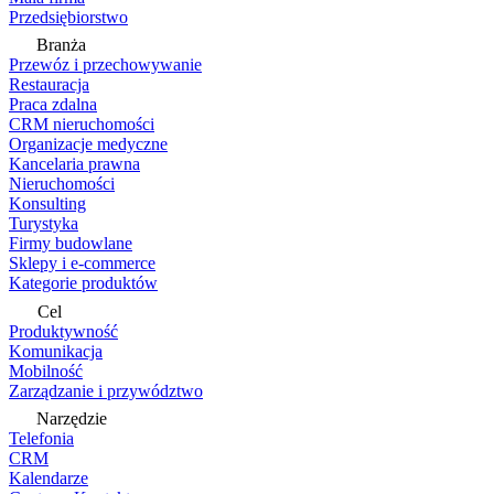
Przedsiębiorstwo
Branża
Przewóz i przechowywanie
Restauracja
Praca zdalna
CRM nieruchomości
Organizacje medyczne
Kancelaria prawna
Nieruchomości
Konsulting
Turystyka
Firmy budowlane
Sklepy i e-commerce
Kategorie produktów
Cel
Produktywność
Komunikacja
Mobilność
Zarządzanie i przywództwo
Narzędzie
Telefonia
CRM
Kalendarze