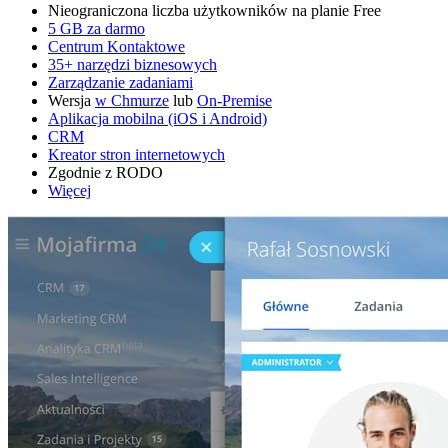
Nieograniczona liczba użytkowników na planie Free
5 GB za darmo
Centrum Kontaktowe
35+ narzędzi biznesowych
Zarządzanie zadaniami
Wersja
w Chmurze
lub
On-Premise
Aplikacja mobilna (iOS i Android)
CRM
Kreator stron internetowych
Zgodnie z RODO
Więcej