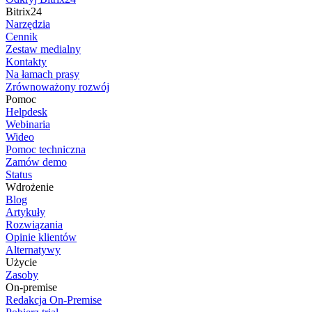
Bitrix24
Narzędzia
Cennik
Zestaw medialny
Kontakty
Na łamach prasy
Zrównoważony rozwój
Pomoc
Helpdesk
Webinaria
Wideo
Pomoc techniczna
Zamów demo
Status
Wdrożenie
Blog
Artykuły
Rozwiązania
Opinie klientów
Alternatywy
Użycie
Zasoby
On-premise
Redakcja On-Premise