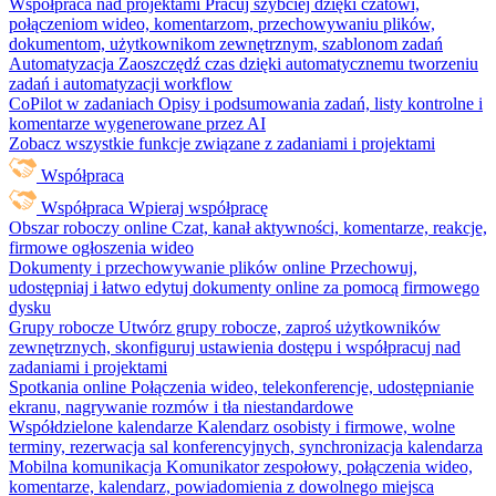
Współpraca nad projektami
Pracuj szybciej dzięki czatowi,
połączeniom wideo, komentarzom, przechowywaniu plików,
dokumentom, użytkownikom zewnętrznym, szablonom zadań
Automatyzacja
Zaoszczędź czas dzięki automatycznemu tworzeniu
zadań i automatyzacji workflow
CoPilot w zadaniach
Opisy i podsumowania zadań, listy kontrolne i
komentarze wygenerowane przez AI
Zobacz wszystkie funkcje związane z zadaniami i projektami
Współpraca
Współpraca
Wpieraj współpracę
Obszar roboczy online
Czat, kanał aktywności, komentarze, reakcje,
firmowe ogłoszenia wideo
Dokumenty i przechowywanie plików online
Przechowuj,
udostępniaj i łatwo edytuj dokumenty online za pomocą firmowego
dysku
Grupy robocze
Utwórz grupy robocze, zaproś użytkowników
zewnętrznych, skonfiguruj ustawienia dostępu i współpracuj nad
zadaniami i projektami
Spotkania online
Połączenia wideo, telekonferencje, udostępnianie
ekranu, nagrywanie rozmów i tła niestandardowe
Współdzielone kalendarze
Kalendarz osobisty i firmowe, wolne
terminy, rezerwacja sal konferencyjnych, synchronizacja kalendarza
Mobilna komunikacja
Komunikator zespołowy, połączenia wideo,
komentarze, kalendarz, powiadomienia z dowolnego miejsca