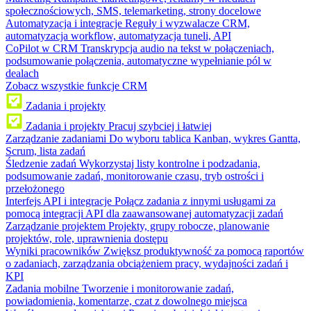
społecznościowych, SMS, telemarketing, strony docelowe
Automatyzacja i integracje
Reguły i wyzwalacze CRM,
automatyzacja workflow, automatyzacja tuneli, API
CoPilot w CRM
Transkrypcja audio na tekst w połączeniach,
podsumowanie połączenia, automatyczne wypełnianie pól w
dealach
Zobacz wszystkie funkcje CRM
Zadania i projekty
Zadania i projekty
Pracuj szybciej i łatwiej
Zarządzanie zadaniami
Do wyboru tablica Kanban, wykres Gantta,
Scrum, lista zadań
Śledzenie zadań
Wykorzystaj listy kontrolne i podzadania,
podsumowanie zadań, monitorowanie czasu, tryb ostrości i
przełożonego
Interfejs API i integracje
Połącz zadania z innymi usługami za
pomocą integracji API dla zaawansowanej automatyzacji zadań
Zarządzanie projektem
Projekty, grupy robocze, planowanie
projektów, role, uprawnienia dostępu
Wyniki pracowników
Zwiększ produktywność za pomocą raportów
o zadaniach, zarządzania obciążeniem pracy, wydajności zadań i
KPI
Zadania mobilne
Tworzenie i monitorowanie zadań,
powiadomienia, komentarze, czat z dowolnego miejsca