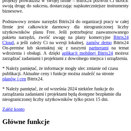
projekty prowadzisz w swojej firmie – Bitrix24 pozwoli Ci skrócić
swoją drogę do sukcesu, dostarczając najskuteczniejsze instrumenty
biznesowe.
Podstawowy zestaw narzędzi Bitrix24 do organizacji pracy w całej
firmie jest całkowicie darmowy dla nieograniczonej liczby
użytkowników planu Free. Jeśli potrzebujesz zaawansowanego
pakietu narzędzi, zwróć uwagę na plany komercyjne
Bitrix24
Cloud
, a jeśli zależy Ci na wersji lokalnej,
zamów demo
Bitrix24
On-premise lub skontaktuj się z naszymi
partnerami
na temat
wdrożenia i obsługi. A dzięki
aplikacji mobilnej Bitrix24
możesz
zarządzać zadaniami i projektami z dowolnego miejsca i urządzenia.
* Należy pamiętać, że informacje mogły ulec zmianie od czasu
publikacji. Aktualne ceny i funkcje można znaleźć na stronie
planów i cen
Bitrix24.
* Należy pamiętać, że od września 2024 niektóre funkcje do
zarządzania zadaniami i projektami będą dostępne bezpłatnie dla
nieograniczonej liczby użytkowników tylko przez 15 dni.
Załóż konto
Główne funkcje