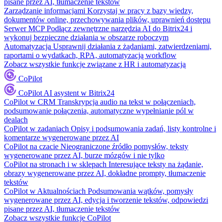
pisane przez AI, tłumaczenie tekstów
Zarządzanie informacjami
Korzystaj w pracy z bazy wiedzy,
dokumentów online, przechowywania plików, uprawnień dostępu
Serwer MCP
Podłącz zewnętrzne narzędzia AI do Bitrix24 i
wykonuj bezpieczne działania w obszarze roboczym
Automatyzacja
Usprawnij działania z żądaniami, zatwierdzeniami,
raportami o wydatkach, RPA, automatyzacją workflow
Zobacz wszystkie funkcje związane z HR i automatyzacją
CoPilot
CoPilot
AI asystent w Bitrix24
CoPilot w CRM
Transkrypcja audio na tekst w połączeniach,
podsumowanie połączenia, automatyczne wypełnianie pól w
dealach
CoPilot w zadaniach
Opisy i podsumowania zadań, listy kontrolne i
komentarze wygenerowane przez AI
CoPilot na czacie
Nieograniczone źródło pomysłów, teksty
wygenerowane przez AI, burze mózgów i nie tylko
CoPilot na stronach i w sklepach
Interesujące teksty na żądanie,
obrazy wygenerowane przez AI, dokładne prompty, tłumaczenie
tekstów
CoPilot w Aktualnościach
Podsumowania wątków, pomysły
wygenerowane przez AI, edycja i tworzenie tekstów, odpowiedzi
pisane przez AI, tłumaczenie tekstów
Zobacz wszystkie funkcje CoPilot