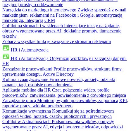
przyjmuj prośby o oddzwonienie
Narzędzia do marketingu internetowego
Zwiększ sprzedaż z e-mail
marketingiem, reklamami na Facebooku i Google, automatyzacją
marketingu, integracją CRM
CoPilot na stronach i w sklepach
Interesujące teksty na żądanie,
obrazy wygenerowane przez AI, dokładne prompty, tłumaczenie
tekstów
Zobacz wszystkie funkcje związane ze stronami i sklepami
HR i Automatyzacja
HR i Automatyzacja
Optymizuj workflowy i zarządzaj danymi
HR
Zarządzanie pracownikami
Profile pracowników, struktura firmy,
uprawnienia dostępu, Active Directory
Kultura i zaangażowanie
Firmowe nowości, ankiety, odznaki
uznania, tagi, osobiste powiadomienia
Aplikacja mobilna dla HR
Czat, połączenia wideo, profile
pracowników, zatwierdzenia, powiadomienia z dowolnego miejsca
Zarządzanie pracą
Monitoruj wyniki pracowników, za pomocą KPI,
raportów pracy, widoku przełożonego
Komunikacja wewnętrzna
Komunikuj się za pośrednictwem
ogłoszeń wideo, notatek, czatów publicznych i prywatnych
CoPilot w Aktualnościach
Podsumowania wątków, pomysły
wygenerowane przez AI, edycja i tworzenie tekstów, odpowiedzi