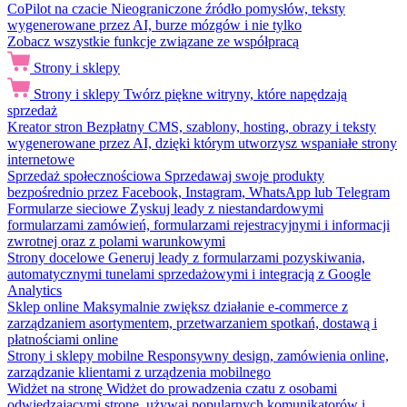
CoPilot na czacie
Nieograniczone źródło pomysłów, teksty
wygenerowane przez AI, burze mózgów i nie tylko
Zobacz wszystkie funkcje związane ze współpracą
Strony i sklepy
Strony i sklepy
Twórz piękne witryny, które napędzają
sprzedaż
Kreator stron
Bezpłatny CMS, szablony, hosting, obrazy i teksty
wygenerowane przez AI, dzięki którym utworzysz wspaniałe strony
internetowe
Sprzedaż społecznościowa
Sprzedawaj swoje produkty
bezpośrednio przez Facebook, Instagram, WhatsApp lub Telegram
Formularze sieciowe
Zyskuj leady z niestandardowymi
formularzami zamówień, formularzami rejestracyjnymi i informacji
zwrotnej oraz z polami warunkowymi
Strony docelowe
Generuj leady z formularzami pozyskiwania,
automatycznymi tunelami sprzedażowymi i integracją z Google
Analytics
Sklep online
Maksymalnie zwiększ działanie e-commerce z
zarządzaniem asortymentem, przetwarzaniem spotkań, dostawą i
płatnościami online
Strony i sklepy mobilne
Responsywny design, zamówienia online,
zarządzanie klientami z urządzenia mobilnego
Widżet na stronę
Widżet do prowadzenia czatu z osobami
odwiedzającymi stronę, używaj popularnych komunikatorów i