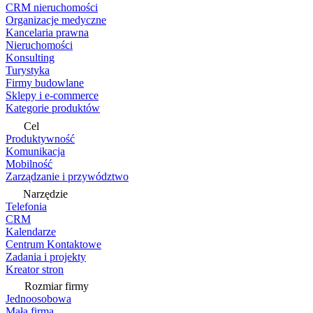
CRM nieruchomości
Organizacje medyczne
Kancelaria prawna
Nieruchomości
Konsulting
Turystyka
Firmy budowlane
Sklepy i e-commerce
Kategorie produktów
Cel
Produktywność
Komunikacja
Mobilność
Zarządzanie i przywództwo
Narzędzie
Telefonia
CRM
Kalendarze
Centrum Kontaktowe
Zadania i projekty
Kreator stron
Rozmiar firmy
Jednoosobowa
Mała firma