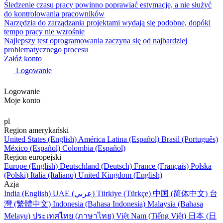
Śledzenie czasu pracy powinno poprawiać estymacje, a nie służyć
do kontrolowania pracowników
Narzędzia do zarządzania projektami wydają się podobne, dopóki
tempo pracy nie wzrośnie
Najlepszy test oprogramowania zaczyna się od najbardziej
problematycznego procesu
Załóż konto
Logowanie
Logowanie
Moje konto
pl
Region amerykański
United States (English)
América Latina (Español)
Brasil (Português)
México (Español)
Colombia (Español)
Region europejski
Europe (English)
Deutschland (Deutsch)
France (Français)
Polska
(Polski)
Italia (Italiano)
United Kingdom (English)
Azja
India (English)
UAE (عربي)
Türkiye (Türkçe)
中国 (简体中文)
台
灣 (繁體中文)
Indonesia (Bahasa Indonesia)
Malaysia (Bahasa
Melayu)
ประเทศไทย (ภาษาไทย)
Việt Nam (Tiếng Việt)
日本 (日