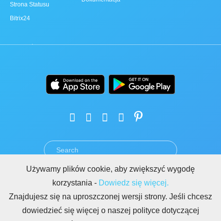
Strona Statusu
Bitrix24
Używamy plików cookie, aby zwiększyć wygodę
REGULAMIN
POLITYKA PRYWATNOŚCI
RODO
BEZPIECZEŃSTWO
korzystania -
Dowiedz się więcej.
NADUŻYCIA
REGULAMIN BITRIX24.STRONY
Znajdujesz się na uproszczonej wersji strony. Jeśli chcesz
Copyright © 2026 Bitrix24
dowiedzieć się więcej o naszej polityce dotyczącej