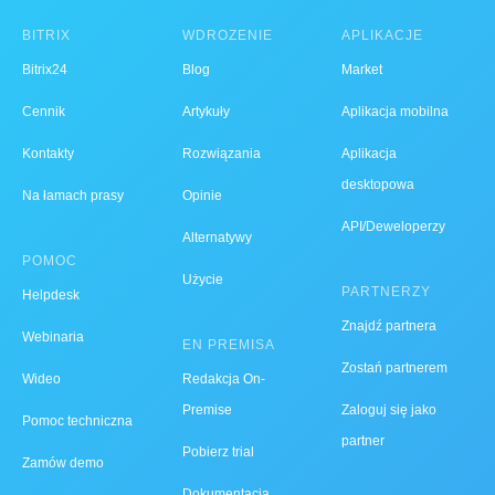
BITRIX
WDROŻENIE
APLIKACJE
Bitrix24
Blog
Market
Cennik
Artykuły
Aplikacja mobilna
Kontakty
Rozwiązania
Aplikacja
desktopowa
Na łamach prasy
Opinie
API/Deweloperzy
Alternatywy
POMOC
Użycie
PARTNERZY
Helpdesk
Znajdź partnera
Webinaria
EN PREMISA
Zostań partnerem
Wideo
Redakcja On-
Premise
Zaloguj się jako
Pomoc techniczna
partner
Pobierz trial
Zamów demo
Dokumentacja