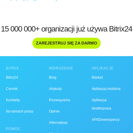
15 000 000+ organizacji już używa Bitrix24
ZAREJESTRUJ SIĘ ZA DARMO
BITRIX
WDROŻENIE
APLIKACJE
Bitrix24
Blog
Market
Cennik
Artykuły
Aplikacja mobilna
Kontakty
Rozwiązania
Aplikacja
desktopowa
Na łamach prasy
Opinie
API/Deweloperzy
Alternatywy
POMOC