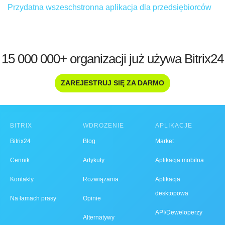
Przydatna wszeschstronna aplikacja dla przedsiębiorców
15 000 000+ organizacji już używa Bitrix24
ZAREJESTRUJ SIĘ ZA DARMO
BITRIX
WDROŻENIE
APLIKACJE
Bitrix24
Blog
Market
Cennik
Artykuły
Aplikacja mobilna
Kontakty
Rozwiązania
Aplikacja
desktopowa
Na łamach prasy
Opinie
API/Deweloperzy
Alternatywy