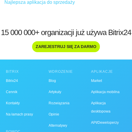
Najlepsza aplikacja do sprzedaży
15 000 000+ organizacji już używa Bitrix24
ZAREJESTRUJ SIĘ ZA DARMO
BITRIX
WDROŻENIE
APLIKACJE
Bitrix24
Blog
Market
Cennik
Artykuły
Aplikacja mobilna
Kontakty
Rozwiązania
Aplikacja
desktopowa
Na łamach prasy
Opinie
API/Deweloperzy
Alternatywy
POMOC