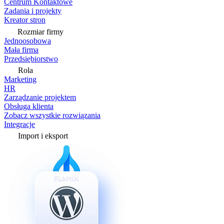
Centrum Kontaktowe
Zadania i projekty
Kreator stron
Rozmiar firmy
Jednoosobowa
Mała firma
Przedsiębiorstwo
Rola
Marketing
HR
Zarządzanie projektem
Obsługa klienta
Zobacz wszystkie rozwiązania
Integracje
Import i eksport