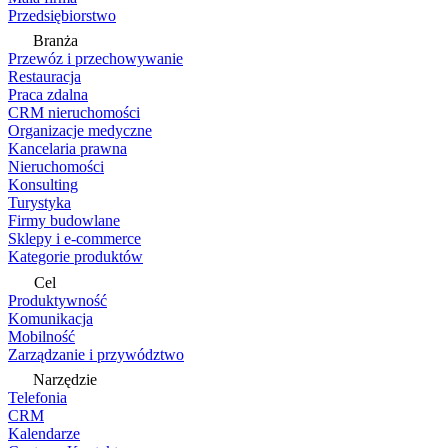
Przedsiębiorstwo
Branża
Przewóz i przechowywanie
Restauracja
Praca zdalna
CRM nieruchomości
Organizacje medyczne
Kancelaria prawna
Nieruchomości
Konsulting
Turystyka
Firmy budowlane
Sklepy i e-commerce
Kategorie produktów
Cel
Produktywność
Komunikacja
Mobilność
Zarządzanie i przywództwo
Narzędzie
Telefonia
CRM
Kalendarze