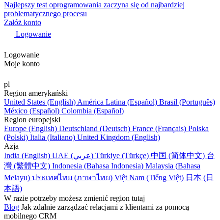
Najlepszy test oprogramowania zaczyna się od najbardziej
problematycznego procesu
Załóż konto
Logowanie
Logowanie
Moje konto
pl
Region amerykański
United States (English)
América Latina (Español)
Brasil (Português)
México (Español)
Colombia (Español)
Region europejski
Europe (English)
Deutschland (Deutsch)
France (Français)
Polska
(Polski)
Italia (Italiano)
United Kingdom (English)
Azja
India (English)
UAE (عربي)
Türkiye (Türkçe)
中国 (简体中文)
台
灣 (繁體中文)
Indonesia (Bahasa Indonesia)
Malaysia (Bahasa
Melayu)
ประเทศไทย (ภาษาไทย)
Việt Nam (Tiếng Việt)
日本 (日
本語)
W razie potrzeby możesz zmienić region tutaj
Blog
Jak zdalnie zarządzać relacjami z klientami za pomocą
mobilnego CRM