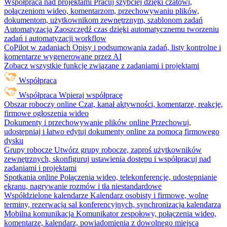
Współpraca nad projektami
Pracuj szybciej dzięki czatowi,
połączeniom wideo, komentarzom, przechowywaniu plików,
dokumentom, użytkownikom zewnętrznym, szablonom zadań
Automatyzacja
Zaoszczędź czas dzięki automatycznemu tworzeniu
zadań i automatyzacji workflow
CoPilot w zadaniach
Opisy i podsumowania zadań, listy kontrolne i
komentarze wygenerowane przez AI
Zobacz wszystkie funkcje związane z zadaniami i projektami
Współpraca
Współpraca
Wpieraj współpracę
Obszar roboczy online
Czat, kanał aktywności, komentarze, reakcje,
firmowe ogłoszenia wideo
Dokumenty i przechowywanie plików online
Przechowuj,
udostępniaj i łatwo edytuj dokumenty online za pomocą firmowego
dysku
Grupy robocze
Utwórz grupy robocze, zaproś użytkowników
zewnętrznych, skonfiguruj ustawienia dostępu i współpracuj nad
zadaniami i projektami
Spotkania online
Połączenia wideo, telekonferencje, udostępnianie
ekranu, nagrywanie rozmów i tła niestandardowe
Współdzielone kalendarze
Kalendarz osobisty i firmowe, wolne
terminy, rezerwacja sal konferencyjnych, synchronizacja kalendarza
Mobilna komunikacja
Komunikator zespołowy, połączenia wideo,
komentarze, kalendarz, powiadomienia z dowolnego miejsca