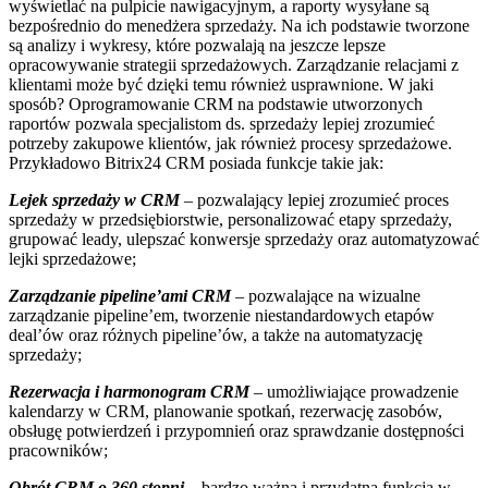
wyświetlać na pulpicie nawigacyjnym, a raporty wysyłane są
bezpośrednio do menedżera sprzedaży. Na ich podstawie tworzone
są analizy i wykresy, które pozwalają na jeszcze lepsze
opracowywanie strategii sprzedażowych. Zarządzanie relacjami z
klientami może być dzięki temu również usprawnione. W jaki
sposób? Oprogramowanie CRM na podstawie utworzonych
raportów pozwala specjalistom ds. sprzedaży lepiej zrozumieć
potrzeby zakupowe klientów, jak również procesy sprzedażowe.
Przykładowo Bitrix24 CRM posiada funkcje takie jak:
Lejek sprzedaży w CRM
– pozwalający lepiej zrozumieć proces
sprzedaży w przedsiębiorstwie, personalizować etapy sprzedaży,
grupować leady, ulepszać konwersje sprzedaży oraz automatyzować
lejki sprzedażowe;
Zarządzanie pipeline’ami CRM
– pozwalające na wizualne
zarządzanie pipeline’em, tworzenie niestandardowych etapów
deal’ów oraz różnych pipeline’ów, a także na automatyzację
sprzedaży;
Rezerwacja i harmonogram CRM
– umożliwiające prowadzenie
kalendarzy w CRM, planowanie spotkań, rezerwację zasobów,
obsługę potwierdzeń i przypomnień oraz sprawdzanie dostępności
pracowników;
Obrót CRM o 360 stopni
– bardzo ważna i przydatna funkcja w