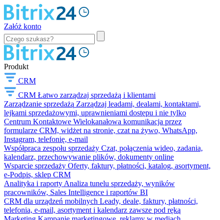
Załóż konto
Produkt
CRM
CRM
Łatwo zarządzaj sprzedażą i klientami
Zarządzanie sprzedażą
Zarządzaj leadami, dealami, kontaktami,
lejkami sprzedażowymi, uprawnieniami dostępu i nie tylko
Centrum Kontaktowe
Wielokanałowa komunikacja przez
formularze CRM, widżet na stronie, czat na żywo, WhatsApp,
Instagram, telefonię, e-mail
Współpraca zespołu sprzedaży
Czat, połączenia wideo, zadania,
kalendarz, przechowywanie plików, dokumenty online
Wsparcie sprzedaży
Oferty, faktury, płatności, katalog, asortyment,
e-Podpis, sklep CRM
Analityka i raporty
Analiza tunelu sprzedaży, wyników
pracowników, Sales Intelligence i raportów BI
CRM dla urządzeń mobilnych
Leady, deale, faktury, płatności,
telefonia, e-mail, asortyment i kalendarz zawsze pod ręką
Marketing
Kampanie marketingowe, reklamy w mediach