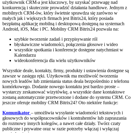
użytkownik CRM-a jest kluczowy, by uzyskać przewagę nad
konkurencją i skutecznie prowadzić działania handlowe. Jednym z
mobilnych CRM-ów, który świetnie sprawdza się zarówno w
małych jak i większych firmach jest Bitrix24, który posiada
bezpłatną aplikację mobilną i desktopową dostępną na systemach
Android, iOS, Mac i PC. Mobilny CRM Bitrix24 pozwala na:
szybkie tworzenie zadań i przypisywanie ról
błyskawiczne wiadomości, połączenia głosowe i wideo
wszystkie spotkania i konferencje dostępne natychmiast w
Kalendarzu
wideokonferencja dla wielu użytkowników
Wszystkie deale, kontakty, firmy, produkty i ustawienia dostępne są
zawsze w zasięgu ręki. Użytkownik ma możliwość tworzenia
nowych leadów lub zmieniania status deala bezpośrednio z telefonu
komórkowego. Dodanie nowego kontaktu jest bardzo proste –
wystarczy zeskanować wizytówkę, a wszystkie dane kontaktowe
zostaną automatycznie przetworzone i dodane do systemu CRM. Co
jeszcze oferuje mobilny CRM Bitrix24? Oto niektóre funkcje:
Komunikator
– umożliwia wysyłanie wiadomości tekstowych i
głosowych do współpracowników i kontrahentów lub zapraszania
do rozmowy innych kolegów, a nawet całe działy. Twórz czaty
publiczne i prywatne oraz w razie potrzeby włączaj i wyłączaj