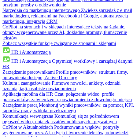
przyjmuj prośby o oddzwonienie
Narzędzia do marketingu internetowego
Zwiększ sprzedaż z e-mail
marketingiem, reklamami na Facebooku i Google, automatyzacją
marketingu, integracją CRM
CoPilot na stronach i w sklepach
Interesujące teksty na żądanie,
obrazy wygenerowane przez AI, dokładne prompty, tłumaczenie
tekstów
Zobacz wszystkie funkcje związane ze stronami i sklepami
HR i Automatyzacja
HR i Automatyzacja
Optymizuj workflowy i zarządzaj danymi
HR
Zarządzanie pracownikami
Profile pracowników, struktura firmy,
uprawnienia dostępu, Active Directory
Kultura i zaangażowanie
Firmowe nowości, ankiety, odznaki
uznania, tagi, osobiste powiadomienia
Aplikacja mobilna dla HR
Czat, połączenia wideo, profile
pracowników, zatwierdzenia, powiadomienia z dowolnego miejsca
Zarządzanie pracą
Monitoruj wyniki pracowników, za pomocą KPI,
raportów pracy, widoku przełożonego
Komunikacja wewnętrzna
Komunikuj się za pośrednictwem
ogłoszeń wideo, notatek, czatów publicznych i prywatnych
CoPilot w Aktualnościach
Podsumowania wątków, pomysły
wygenerowane przez AI, edycja i tworzenie tekstów, odpowiedzi