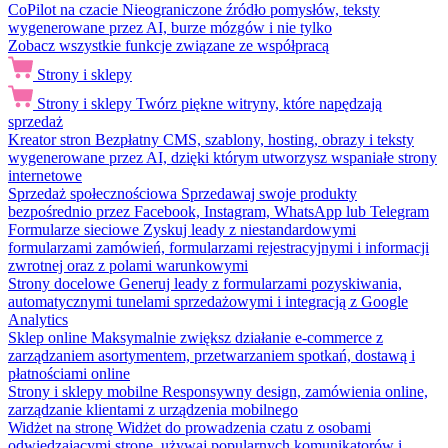
CoPilot na czacie
Nieograniczone źródło pomysłów, teksty
wygenerowane przez AI, burze mózgów i nie tylko
Zobacz wszystkie funkcje związane ze współpracą
Strony i sklepy
Strony i sklepy
Twórz piękne witryny, które napędzają
sprzedaż
Kreator stron
Bezpłatny CMS, szablony, hosting, obrazy i teksty
wygenerowane przez AI, dzięki którym utworzysz wspaniałe strony
internetowe
Sprzedaż społecznościowa
Sprzedawaj swoje produkty
bezpośrednio przez Facebook, Instagram, WhatsApp lub Telegram
Formularze sieciowe
Zyskuj leady z niestandardowymi
formularzami zamówień, formularzami rejestracyjnymi i informacji
zwrotnej oraz z polami warunkowymi
Strony docelowe
Generuj leady z formularzami pozyskiwania,
automatycznymi tunelami sprzedażowymi i integracją z Google
Analytics
Sklep online
Maksymalnie zwiększ działanie e-commerce z
zarządzaniem asortymentem, przetwarzaniem spotkań, dostawą i
płatnościami online
Strony i sklepy mobilne
Responsywny design, zamówienia online,
zarządzanie klientami z urządzenia mobilnego
Widżet na stronę
Widżet do prowadzenia czatu z osobami
odwiedzającymi stronę, używaj popularnych komunikatorów i