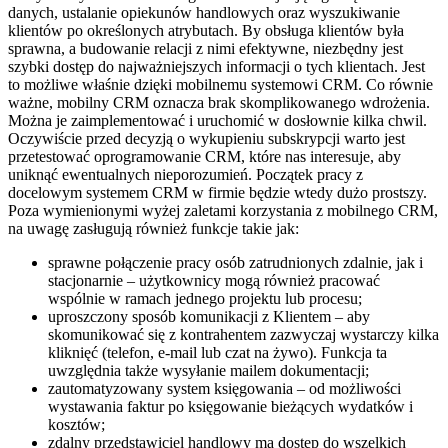
danych, ustalanie opiekunów handlowych oraz wyszukiwanie
klientów po określonych atrybutach. By obsługa klientów była
sprawna, a budowanie relacji z nimi efektywne, niezbędny jest
szybki dostęp do najważniejszych informacji o tych klientach. Jest
to możliwe właśnie dzięki mobilnemu systemowi CRM. Co równie
ważne, mobilny CRM oznacza brak skomplikowanego wdrożenia.
Można je zaimplementować i uruchomić w dosłownie kilka chwil.
Oczywiście przed decyzją o wykupieniu subskrypcji warto jest
przetestować oprogramowanie CRM, które nas interesuje, aby
uniknąć ewentualnych nieporozumień. Początek pracy z
docelowym systemem CRM w firmie będzie wtedy dużo prostszy.
Poza wymienionymi wyżej zaletami korzystania z mobilnego CRM,
na uwagę zasługują również funkcje takie jak:
sprawne połączenie pracy osób zatrudnionych zdalnie, jak i
stacjonarnie – użytkownicy mogą również pracować
wspólnie w ramach jednego projektu lub procesu;
uproszczony sposób komunikacji z Klientem – aby
skomunikować się z kontrahentem zazwyczaj wystarczy kilka
kliknięć (telefon, e-mail lub czat na żywo). Funkcja ta
uwzględnia także wysyłanie mailem dokumentacji;
zautomatyzowany system księgowania – od możliwości
wystawania faktur po księgowanie bieżących wydatków i
kosztów;
zdalny przedstawiciel handlowy ma dostęp do wszelkich