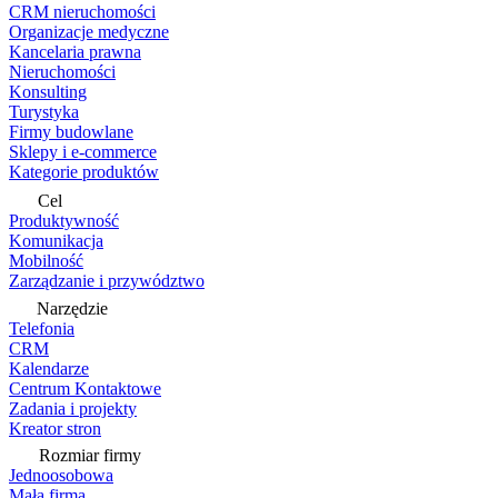
CRM nieruchomości
Organizacje medyczne
Kancelaria prawna
Nieruchomości
Konsulting
Turystyka
Firmy budowlane
Sklepy i e-commerce
Kategorie produktów
Cel
Produktywność
Komunikacja
Mobilność
Zarządzanie i przywództwo
Narzędzie
Telefonia
CRM
Kalendarze
Centrum Kontaktowe
Zadania i projekty
Kreator stron
Rozmiar firmy
Jednoosobowa
Mała firma