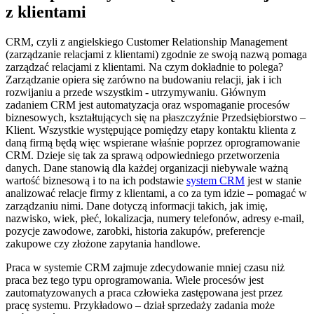
z klientami
CRM, czyli z angielskiego Customer Relationship Management
(zarządzanie relacjami z klientami) zgodnie ze swoją nazwą pomaga
zarządzać relacjami z klientami. Na czym dokładnie to polega?
Zarządzanie opiera się zarówno na budowaniu relacji, jak i ich
rozwijaniu a przede wszystkim - utrzymywaniu. Głównym
zadaniem CRM jest automatyzacja oraz wspomaganie procesów
biznesowych, kształtujących się na płaszczyźnie Przedsiębiorstwo –
Klient. Wszystkie występujące pomiędzy etapy kontaktu klienta z
daną firmą będą więc wspierane właśnie poprzez oprogramowanie
CRM. Dzieje się tak za sprawą odpowiedniego przetworzenia
danych. Dane stanowią dla każdej organizacji niebywale ważną
wartość biznesową i to na ich podstawie
system CRM
jest w stanie
analizować relacje firmy z klientami, a co za tym idzie – pomagać w
zarządzaniu nimi. Dane dotyczą informacji takich, jak imię,
nazwisko, wiek, płeć, lokalizacja, numery telefonów, adresy e-mail,
pozycje zawodowe, zarobki, historia zakupów, preferencje
zakupowe czy złożone zapytania handlowe.
Praca w systemie CRM zajmuje zdecydowanie mniej czasu niż
praca bez tego typu oprogramowania. Wiele procesów jest
zautomatyzowanych a praca człowieka zastępowana jest przez
pracę systemu. Przykładowo – dział sprzedaży zadania może