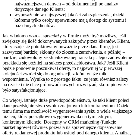
najważniejszych danych – od dokumentacji po analizy
dotyczące danego Klienta;
wyposażenie w najwyższej jakości zabezpieczenia, dzięki
któremu tylko osoby uprawnione mają dostęp do systemu i
baz danych klientów.
Jak wiadomo wzrost sprzedaży w firmie może być możliwy, jeśli
zwiększy się ilość dokonywanych zakupów przez klientów. Klient,
który czuje się potraktowany poważnie przez daną firmę, jest
zazwyczaj bardziej skłonny do złożenia zamówienia, a później –
bardziej zadowolony ze sfinalizowanej transakcji. Jego zadowolenie
przekłada się później na sukces przedsiębiorstwa. Jak? Jeśli Klient
będzie ponownie poszukiwał oferty, to najpewniej w pierwszej
kolejności zwróci się do organizacji, z którą wiąże miłe
wspomnienia. Wynika to z prostego faktu, że jemu również zależy
na czasie i nie chce próbować nowych rozwiązań, skoro pierwsze
było satysfakcjonujące.
Co więcej, istnieje duże prawdopodobieństwo, że taki klient poleci
dane przedsiębiorstwo swoim znajomym lub kontrahentom. Dzięki
temu firma ma możliwość wygenerowania zysku o wiele większego
niż ten, który początkowo wygenerowała na tym jednym,
konkretnym kliencie. Dostępny w CRM marketing (funkcje
marketingowe) również pozwala na sprawniejsze dopasowanie
oferty reklamowej produktu lub usługi pod danego klienta. Analiza,