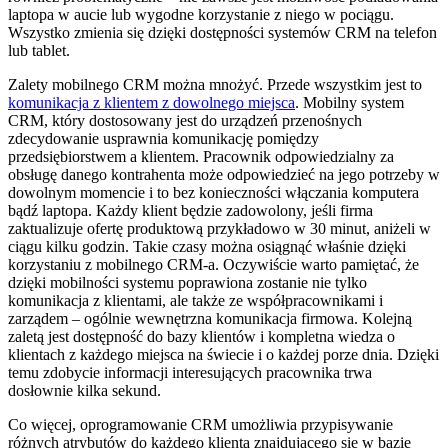
laptopa w aucie lub wygodne korzystanie z niego w pociągu.
Wszystko zmienia się dzięki dostępności systemów CRM na telefon
lub tablet.
Zalety mobilnego CRM można mnożyć. Przede wszystkim jest to
komunikacja z klientem z dowolnego miejsca
. Mobilny system
CRM, który dostosowany jest do urządzeń przenośnych
zdecydowanie usprawnia komunikację pomiędzy
przedsiębiorstwem a klientem. Pracownik odpowiedzialny za
obsługę danego kontrahenta może odpowiedzieć na jego potrzeby w
dowolnym momencie i to bez konieczności włączania komputera
bądź laptopa. Każdy klient będzie zadowolony, jeśli firma
zaktualizuje ofertę produktową przykładowo w 30 minut, aniżeli w
ciągu kilku godzin. Takie czasy można osiągnąć właśnie dzięki
korzystaniu z mobilnego CRM-a. Oczywiście warto pamiętać, że
dzięki mobilności systemu poprawiona zostanie nie tylko
komunikacja z klientami, ale także ze współpracownikami i
zarządem – ogólnie wewnętrzna komunikacja firmowa. Kolejną
zaletą jest dostępność do bazy klientów i kompletna wiedza o
klientach z każdego miejsca na świecie i o każdej porze dnia. Dzięki
temu zdobycie informacji interesujących pracownika trwa
dosłownie kilka sekund.
Co więcej, oprogramowanie CRM umożliwia przypisywanie
różnych atrybutów do każdego klienta znajdującego się w bazie