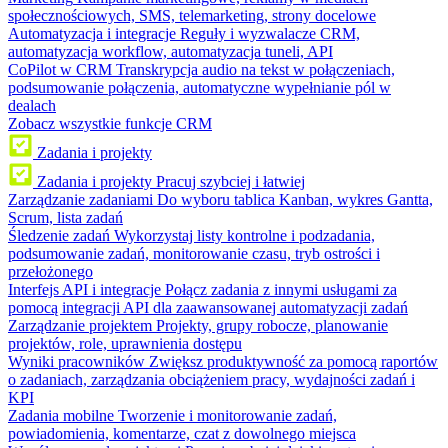
społecznościowych, SMS, telemarketing, strony docelowe
Automatyzacja i integracje
Reguły i wyzwalacze CRM,
automatyzacja workflow, automatyzacja tuneli, API
CoPilot w CRM
Transkrypcja audio na tekst w połączeniach,
podsumowanie połączenia, automatyczne wypełnianie pól w
dealach
Zobacz wszystkie funkcje CRM
Zadania i projekty
Zadania i projekty
Pracuj szybciej i łatwiej
Zarządzanie zadaniami
Do wyboru tablica Kanban, wykres Gantta,
Scrum, lista zadań
Śledzenie zadań
Wykorzystaj listy kontrolne i podzadania,
podsumowanie zadań, monitorowanie czasu, tryb ostrości i
przełożonego
Interfejs API i integracje
Połącz zadania z innymi usługami za
pomocą integracji API dla zaawansowanej automatyzacji zadań
Zarządzanie projektem
Projekty, grupy robocze, planowanie
projektów, role, uprawnienia dostępu
Wyniki pracowników
Zwiększ produktywność za pomocą raportów
o zadaniach, zarządzania obciążeniem pracy, wydajności zadań i
KPI
Zadania mobilne
Tworzenie i monitorowanie zadań,
powiadomienia, komentarze, czat z dowolnego miejsca