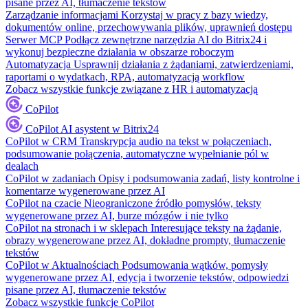
pisane przez AI, tłumaczenie tekstów
Zarządzanie informacjami
Korzystaj w pracy z bazy wiedzy,
dokumentów online, przechowywania plików, uprawnień dostępu
Serwer MCP
Podłącz zewnętrzne narzędzia AI do Bitrix24 i
wykonuj bezpieczne działania w obszarze roboczym
Automatyzacja
Usprawnij działania z żądaniami, zatwierdzeniami,
raportami o wydatkach, RPA, automatyzacją workflow
Zobacz wszystkie funkcje związane z HR i automatyzacją
CoPilot
CoPilot
AI asystent w Bitrix24
CoPilot w CRM
Transkrypcja audio na tekst w połączeniach,
podsumowanie połączenia, automatyczne wypełnianie pól w
dealach
CoPilot w zadaniach
Opisy i podsumowania zadań, listy kontrolne i
komentarze wygenerowane przez AI
CoPilot na czacie
Nieograniczone źródło pomysłów, teksty
wygenerowane przez AI, burze mózgów i nie tylko
CoPilot na stronach i w sklepach
Interesujące teksty na żądanie,
obrazy wygenerowane przez AI, dokładne prompty, tłumaczenie
tekstów
CoPilot w Aktualnościach
Podsumowania wątków, pomysły
wygenerowane przez AI, edycja i tworzenie tekstów, odpowiedzi
pisane przez AI, tłumaczenie tekstów
Zobacz wszystkie funkcje CoPilot