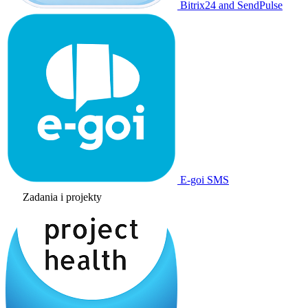
Bitrix24 and SendPulse
E-goi SMS
Zadania i projekty