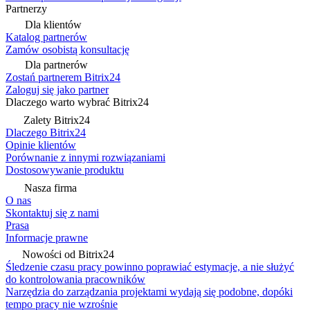
Partnerzy
Dla klientów
Katalog partnerów
Zamów osobistą konsultację
Dla partnerów
Zostań partnerem Bitrix24
Zaloguj się jako partner
Dlaczego warto wybrać Bitrix24
Zalety Bitrix24
Dlaczego Bitrix24
Opinie klientów
Porównanie z innymi rozwiązaniami
Dostosowywanie produktu
Nasza firma
O nas
Skontaktuj się z nami
Prasa
Informacje prawne
Nowości od Bitrix24
Śledzenie czasu pracy powinno poprawiać estymacje, a nie służyć
do kontrolowania pracowników
Narzędzia do zarządzania projektami wydają się podobne, dopóki
tempo pracy nie wzrośnie