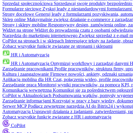
Sprzedaż społecznościowa
Sprzedawaj swoje produkty bezpośrednio
Formularze sieciowe
Zyskuj leady z niestandardowymi formularzami 
Strony docelowe
Generuj leady z formularzami pozyskiwania, automa
Sklep online
Maksymalnie zwiększ działanie e-commerce z zarządzan
Strony i sklepy mobilne
Responsywny design, zamówienia online, zar
Widżet na stronę
Widżet do prowadzenia czatu z osobami odwiedzają
Narzędzia do marketingu internetowego
Zwiększ sprzedaż z e-mail m
CoPilot na stronach i w sklepach
Interesujące teksty na żądanie, ob
Zobacz wszystkie funkcje związane ze stronami i sklepami
HR i Automatyzacja
HR i Automatyzacja
Optymizuj workflowy i zarządzaj danymi 
Zarządzanie pracownikami
Profile pracowników, struktura firmy, upr
Kultura i zaangażowanie
Firmowe nowości, ankiety, odznaki uznania,
Aplikacja mobilna dla HR
Czat, połączenia wideo, profile pracowni
Zarządzanie pracą
Monitoruj wyniki pracowników, za pomocą KPI, r
Komunikacja wewnętrzna
Komunikuj się za pośrednictwem ogłoszeń
CoPilot w Aktualnościach
Podsumowania wątków, pomysły wygenerowa
Zarządzanie informacjami
Korzystaj w pracy z bazy wiedzy, dokume
Serwer MCP
Podłącz zewnętrzne narzędzia AI do Bitrix24 i wykonu
Automatyzacja
Usprawnij działania z żądaniami, zatwierdzeniami, 
Zobacz wszystkie funkcje związane z HR i automatyzacją
CoPilot