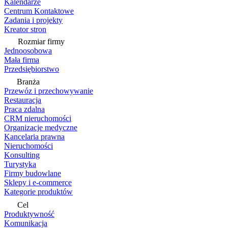
Kalendarze
Centrum Kontaktowe
Zadania i projekty
Kreator stron
Rozmiar firmy
Jednoosobowa
Mała firma
Przedsiębiorstwo
Branża
Przewóz i przechowywanie
Restauracja
Praca zdalna
CRM nieruchomości
Organizacje medyczne
Kancelaria prawna
Nieruchomości
Konsulting
Turystyka
Firmy budowlane
Sklepy i e-commerce
Kategorie produktów
Cel
Produktywność
Komunikacja