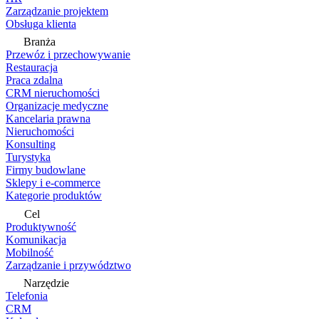
Zarządzanie projektem
Obsługa klienta
Branża
Przewóz i przechowywanie
Restauracja
Praca zdalna
CRM nieruchomości
Organizacje medyczne
Kancelaria prawna
Nieruchomości
Konsulting
Turystyka
Firmy budowlane
Sklepy i e-commerce
Kategorie produktów
Cel
Produktywność
Komunikacja
Mobilność
Zarządzanie i przywództwo
Narzędzie
Telefonia
CRM