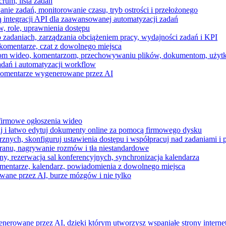
rum, lista zadań
nie zadań, monitorowanie czasu, tryb ostrości i przełożonego
 integracji API dla zaawansowanej automatyzacji zadań
w, role, uprawnienia dostępu
zadaniach, zarządzania obciążeniem pracy, wydajności zadań i KPI
komentarze, czat z dowolnego miejsca
zeniom wideo, komentarzom, przechowywaniu plików, dokumentom, uż
dań i automatyzacji workflow
i komentarze wygenerowane przez AI
 firmowe ogłoszenia wideo
j i łatwo edytuj dokumenty online za pomocą firmowego dysku
nych, skonfiguruj ustawienia dostępu i współpracuj nad zadaniami i 
kranu, nagrywanie rozmów i tła niestandardowe
ny, rezerwacja sal konferencyjnych, synchronizacja kalendarza
mentarze, kalendarz, powiadomienia z dowolnego miejsca
wane przez AI, burze mózgów i nie tylko
enerowane przez AI, dzięki którym utworzysz wspaniałe strony intern