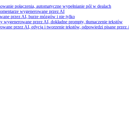
mowanie połączenia, automatyczne wypełnianie pól w dealach
i komentarze wygenerowane przez AI
wane przez AI, burze mózgów i nie tylko
razy wygenerowane przez AI, dokładne prompty, tłumaczenie tekstów
ne przez AI, edycja i tworzenie tekstów, odpowiedzi pisane przez A