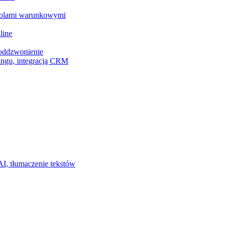
z polami warunkowymi
line
 oddzwonienie
ingu, integracją CRM
I, tłumaczenie tekstów