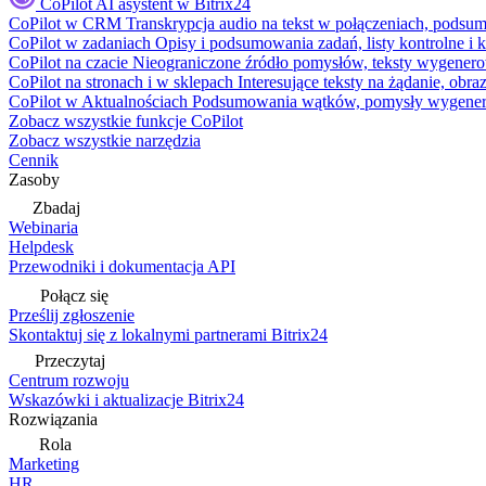
CoPilot
AI asystent w Bitrix24
CoPilot w CRM
Transkrypcja audio na tekst w połączeniach, podsu
CoPilot w zadaniach
Opisy i podsumowania zadań, listy kontrolne 
CoPilot na czacie
Nieograniczone źródło pomysłów, teksty wygenero
CoPilot na stronach i w sklepach
Interesujące teksty na żądanie, ob
CoPilot w Aktualnościach
Podsumowania wątków, pomysły wygenerowa
Zobacz wszystkie funkcje CoPilot
Zobacz wszystkie narzędzia
Cennik
Zasoby
Zbadaj
Webinaria
Helpdesk
Przewodniki i dokumentacja API
Połącz się
Prześlij zgłoszenie
Skontaktuj się z lokalnymi partnerami Bitrix24
Przeczytaj
Centrum rozwoju
Wskazówki i aktualizacje Bitrix24
Rozwiązania
Rola
Marketing
HR