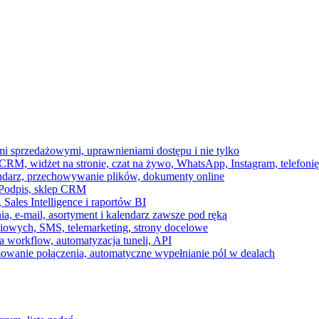
ami sprzedażowymi, uprawnieniami dostępu i nie tylko
RM, widżet na stronie, czat na żywo, WhatsApp, Instagram, telefonię
endarz, przechowywanie plików, dokumenty online
 e-Podpis, sklep CRM
ales Intelligence i raportów BI
onia, e-mail, asortyment i kalendarz zawsze pod ręką
owych, SMS, telemarketing, strony docelowe
 workflow, automatyzacja tuneli, API
mowanie połączenia, automatyczne wypełnianie pól w dealach