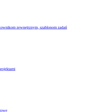
ytkownikom zewnętrznym, szablonom zadań
projektami
etowe