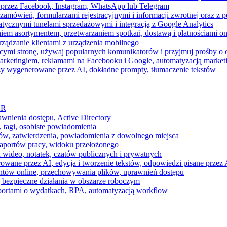
 przez Facebook, Instagram, WhatsApp lub Telegram
zamówień, formularzami rejestracyjnymi i informacji zwrotnej oraz 
tycznymi tunelami sprzedażowymi i integracją z Google Analytics
iem asortymentem, przetwarzaniem spotkań, dostawą i płatnościami on
ządzanie klientami z urządzenia mobilnego
cymi stronę, używaj popularnych komunikatorów i przyjmuj prośby o
arketingiem, reklamami na Facebooku i Google, automatyzacją market
razy wygenerowane przez AI, dokładne prompty, tłumaczenie tekstów
HR
awnienia dostępu, Active Directory
 tagi, osobiste powiadomienia
ków, zatwierdzenia, powiadomienia z dowolnego miejsca
aportów pracy, widoku przełożonego
 wideo, notatek, czatów publicznych i prywatnych
ne przez AI, edycja i tworzenie tekstów, odpowiedzi pisane przez A
ntów online, przechowywania plików, uprawnień dostępu
j bezpieczne działania w obszarze roboczym
raportami o wydatkach, RPA, automatyzacją workflow