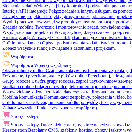
Zarządzanie zadaniami
Do wyboru tablica Kanban, wykres Gantta, Sc
Śledzenie zadań
Wykorzystaj listy kontrolne i podzadania, podsumowa
Interfejs API i integracje
Połącz zadania z innymi usługami za pomocą
Zarządzanie projektem
Projekty, grupy robocze, planowanie projektó
Wyniki pracowników
Zwiększ produktywność za pomocą raportów o 
Zadania mobilne
Tworzenie i monitorowanie zadań, powiadomienia, 
Współpraca nad projektami
Pracuj szybciej dzięki czatowi, połąc
Automatyzacja
Zaoszczędź czas dzięki automatycznemu tworzeniu za
CoPilot w zadaniach
Opisy i podsumowania zadań, listy kontrolne 
Zobacz wszystkie funkcje związane z zadaniami i projektami
Współpraca
Współpraca
Wpieraj współpracę
Obszar roboczy online
Czat, kanał aktywności, komentarze, reakcje,
Dokumenty i przechowywanie plików online
Przechowuj, udostępnia
Grupy robocze
Utwórz grupy robocze, zaproś użytkowników zewnętrz
Spotkania online
Połączenia wideo, telekonferencje, udostępnianie e
Współdzielone kalendarze
Kalendarz osobisty i firmowe, wolne termi
Mobilna komunikacja
Komunikator zespołowy, połączenia wideo, ko
CoPilot na czacie
Nieograniczone źródło pomysłów, teksty wygenero
Zobacz wszystkie funkcje związane ze współpracą
Strony i sklepy
Strony i sklepy
Twórz piękne witryny, które napędzają sprzedaż
Kreator stron
Bezpłatny CMS, szablony, hosting, obrazy i teksty wyg