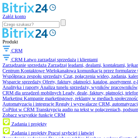
Załóż konto
Produkt
CRM
CRM
Łatwo zarządzaj sprzedażą i klientami
Zarządzanie sprzedażą
Zarządzaj leadami, dealami, kontaktami, lejk
Centrum Kontaktowe
Wielokanałowa komunikacja przez formularze C
Współpraca zespołu sprzedaży
Czat, połączenia wideo, zadania, kal
Wsparcie sprzedaży
Oferty, faktury, płatności, katalog, asortyment,
Analityka i raporty
Analiza tunelu sprzedaży, wyników pracowników, S
CRM dla urządzeń mobilnych
Leady, deale, faktury, płatności, telef
Marketing
Kampanie marketingowe, reklamy w mediach społeczności
Automatyzacja i integracje
Reguły i wyzwalacze CRM, automatyzacja
CoPilot w CRM
Transkrypcja audio na tekst w połączeniach, podsu
Zobacz wszystkie funkcje CRM
Zadania i projekty
Zadania i projekty
Pracuj szybciej i łatwiej