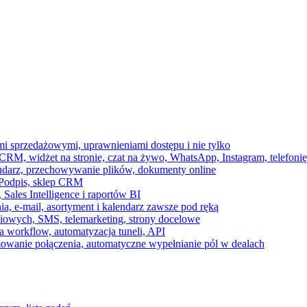
ami sprzedażowymi, uprawnieniami dostępu i nie tylko
RM, widżet na stronie, czat na żywo, WhatsApp, Instagram, telefonię
endarz, przechowywanie plików, dokumenty online
 e-Podpis, sklep CRM
ales Intelligence i raportów BI
onia, e-mail, asortyment i kalendarz zawsze pod ręką
owych, SMS, telemarketing, strony docelowe
 workflow, automatyzacja tuneli, API
mowanie połączenia, automatyczne wypełnianie pól w dealach