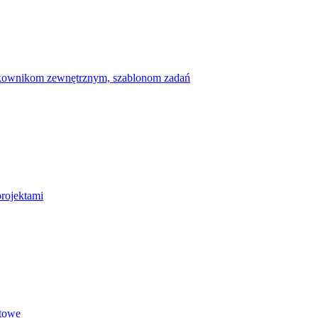
ytkownikom zewnętrznym, szablonom zadań
projektami
etowe