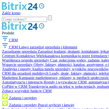
Załóż konto
Produkt
CRM
CRM
Łatwo zarządzaj sprzedażą i klientami
Zarządzanie sprzedażą
Zarządzaj leadami, dealami, kontaktami, lejk
Centrum Kontaktowe
Wielokanałowa komunikacja przez formularze C
Współpraca zespołu sprzedaży
Czat, połączenia wideo, zadania, kal
Wsparcie sprzedaży
Oferty, faktury, płatności, katalog, asortyment,
Analityka i raporty
Analiza tunelu sprzedaży, wyników pracowników, S
CRM dla urządzeń mobilnych
Leady, deale, faktury, płatności, telef
Marketing
Kampanie marketingowe, reklamy w mediach społeczności
Automatyzacja i integracje
Reguły i wyzwalacze CRM, automatyzacja
CoPilot w CRM
Transkrypcja audio na tekst w połączeniach, podsu
Zobacz wszystkie funkcje CRM
Zadania i projekty
Zadania i projekty
Pracuj szybciej i łatwiej