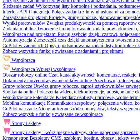
Zarządzanie zadaniami
Do wyboru tablica Kanban, wykres Gantta, Sc
Śledzenie zadań
Wykorzystaj listy kontrolne i podzadania, podsumowa
Interfejs API i integracje
Połącz zadania z innymi usługami za pomocą
Zarządzanie projektem
Projekty, grupy robocze, planowanie projektó
Wyniki pracowników
Zwiększ produktywność za pomocą raportów o 
Zadania mobilne
Tworzenie i monitorowanie zadań, powiadomienia, 
Współpraca nad projektami
Pracuj szybciej dzięki czatowi, połąc
Automatyzacja
Zaoszczędź czas dzięki automatycznemu tworzeniu za
CoPilot w zadaniach
Opisy i podsumowania zadań, listy kontrolne 
Zobacz wszystkie funkcje związane z zadaniami i projektami
Współpraca
Współpraca
Wpieraj współpracę
Obszar roboczy online
Czat, kanał aktywności, komentarze, reakcje,
Dokumenty i przechowywanie plików online
Przechowuj, udostępnia
Grupy robocze
Utwórz grupy robocze, zaproś użytkowników zewnętrz
Spotkania online
Połączenia wideo, telekonferencje, udostępnianie e
Współdzielone kalendarze
Kalendarz osobisty i firmowe, wolne termi
Mobilna komunikacja
Komunikator zespołowy, połączenia wideo, ko
CoPilot na czacie
Nieograniczone źródło pomysłów, teksty wygenero
Zobacz wszystkie funkcje związane ze współpracą
Strony i sklepy
Strony i sklepy
Twórz piękne witryny, które napędzają sprzedaż
Kreator stron
Bezpłatny CMS, szablony, hosting, obrazy i teksty wyg