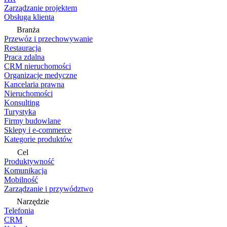
Zarządzanie projektem
Obsługa klienta
Branża
Przewóz i przechowywanie
Restauracja
Praca zdalna
CRM nieruchomości
Organizacje medyczne
Kancelaria prawna
Nieruchomości
Konsulting
Turystyka
Firmy budowlane
Sklepy i e-commerce
Kategorie produktów
Cel
Produktywność
Komunikacja
Mobilność
Zarządzanie i przywództwo
Narzędzie
Telefonia
CRM