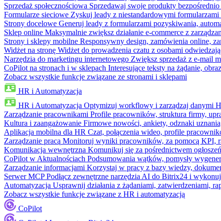
Sprzedaż społecznościowa
Sprzedawaj swoje produkty bezpośrednio
Formularze sieciowe
Zyskuj leady z niestandardowymi formularzami 
Strony docelowe
Generuj leady z formularzami pozyskiwania, automa
Sklep online
Maksymalnie zwiększ działanie e-commerce z zarządzan
Strony i sklepy mobilne
Responsywny design, zamówienia online, zar
Widżet na stronę
Widżet do prowadzenia czatu z osobami odwiedzają
Narzędzia do marketingu internetowego
Zwiększ sprzedaż z e-mail m
CoPilot na stronach i w sklepach
Interesujące teksty na żądanie, ob
Zobacz wszystkie funkcje związane ze stronami i sklepami
HR i Automatyzacja
HR i Automatyzacja
Optymizuj workflowy i zarządzaj danymi 
Zarządzanie pracownikami
Profile pracowników, struktura firmy, upr
Kultura i zaangażowanie
Firmowe nowości, ankiety, odznaki uznania,
Aplikacja mobilna dla HR
Czat, połączenia wideo, profile pracowni
Zarządzanie pracą
Monitoruj wyniki pracowników, za pomocą KPI, r
Komunikacja wewnętrzna
Komunikuj się za pośrednictwem ogłoszeń
CoPilot w Aktualnościach
Podsumowania wątków, pomysły wygenerowa
Zarządzanie informacjami
Korzystaj w pracy z bazy wiedzy, dokume
Serwer MCP
Podłącz zewnętrzne narzędzia AI do Bitrix24 i wykonu
Automatyzacja
Usprawnij działania z żądaniami, zatwierdzeniami, 
Zobacz wszystkie funkcje związane z HR i automatyzacją
CoPilot