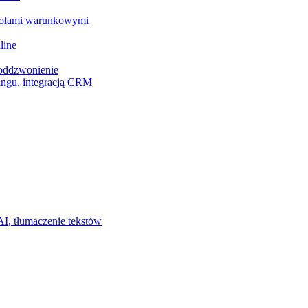
z polami warunkowymi
line
 oddzwonienie
ingu, integracją CRM
I, tłumaczenie tekstów