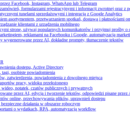
 przez Facebook, Instagram, WhatsApp lub Telegram
zamówień, formularzami rejestracyjnymi i informacji zwrotnej oraz 
tycznymi tunelami sprzedażowymi i integracją z Google Analytics
iem asortymentem, przetwarzaniem spotkań, dostawą i płatnościami on
ządzanie klientami z urządzenia mobilnego
cymi stronę, używaj popularnych komunikatorów i przyjmuj prośby o
arketingiem, reklamami na Facebooku i Google, automatyzacją market
razy wygenerowane przez AI, dokładne prompty, tłumaczenie tekstów
HR
awnienia dostępu, Active Directory
 tagi, osobiste powiadomienia
ków, zatwierdzenia, powiadomienia z dowolnego miejsca
aportów pracy, widoku przełożonego
 wideo, notatek, czatów publicznych i prywatnych
ne przez AI, edycja i tworzenie tekstów, odpowiedzi pisane przez A
ntów online, przechowywania plików, uprawnień dostępu
j bezpieczne działania w obszarze roboczym
raportami o wydatkach, RPA, automatyzacją workflow