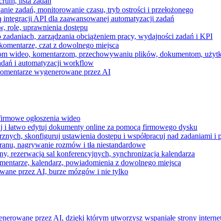
rum, lista zadań
nie zadań, monitorowanie czasu, tryb ostrości i przełożonego
 integracji API dla zaawansowanej automatyzacji zadań
w, role, uprawnienia dostępu
zadaniach, zarządzania obciążeniem pracy, wydajności zadań i KPI
komentarze, czat z dowolnego miejsca
zeniom wideo, komentarzom, przechowywaniu plików, dokumentom, uż
dań i automatyzacji workflow
i komentarze wygenerowane przez AI
 firmowe ogłoszenia wideo
j i łatwo edytuj dokumenty online za pomocą firmowego dysku
nych, skonfiguruj ustawienia dostępu i współpracuj nad zadaniami i 
kranu, nagrywanie rozmów i tła niestandardowe
ny, rezerwacja sal konferencyjnych, synchronizacja kalendarza
mentarze, kalendarz, powiadomienia z dowolnego miejsca
wane przez AI, burze mózgów i nie tylko
enerowane przez AI, dzięki którym utworzysz wspaniałe strony intern