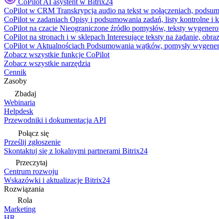
CoPilot
AI asystent w Bitrix24
CoPilot w CRM
Transkrypcja audio na tekst w połączeniach, podsu
CoPilot w zadaniach
Opisy i podsumowania zadań, listy kontrolne 
CoPilot na czacie
Nieograniczone źródło pomysłów, teksty wygenero
CoPilot na stronach i w sklepach
Interesujące teksty na żądanie, ob
CoPilot w Aktualnościach
Podsumowania wątków, pomysły wygenerowa
Zobacz wszystkie funkcje CoPilot
Zobacz wszystkie narzędzia
Cennik
Zasoby
Zbadaj
Webinaria
Helpdesk
Przewodniki i dokumentacja API
Połącz się
Prześlij zgłoszenie
Skontaktuj się z lokalnymi partnerami Bitrix24
Przeczytaj
Centrum rozwoju
Wskazówki i aktualizacje Bitrix24
Rozwiązania
Rola
Marketing
HR