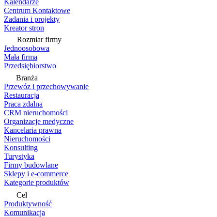
Kalendarze
Centrum Kontaktowe
Zadania i projekty
Kreator stron
Rozmiar firmy
Jednoosobowa
Mała firma
Przedsiębiorstwo
Branża
Przewóz i przechowywanie
Restauracja
Praca zdalna
CRM nieruchomości
Organizacje medyczne
Kancelaria prawna
Nieruchomości
Konsulting
Turystyka
Firmy budowlane
Sklepy i e-commerce
Kategorie produktów
Cel
Produktywność
Komunikacja