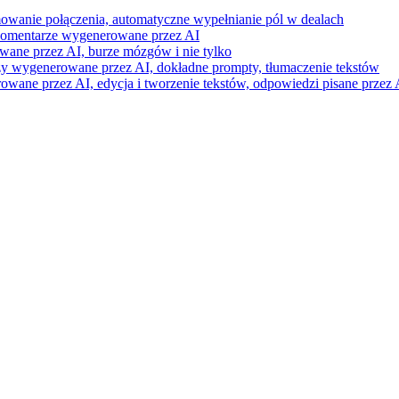
mowanie połączenia, automatyczne wypełnianie pól w dealach
i komentarze wygenerowane przez AI
wane przez AI, burze mózgów i nie tylko
razy wygenerowane przez AI, dokładne prompty, tłumaczenie tekstów
ne przez AI, edycja i tworzenie tekstów, odpowiedzi pisane przez A