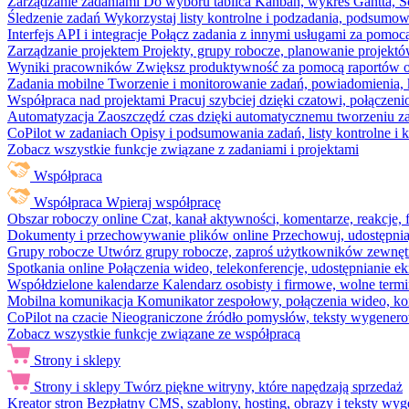
Zarządzanie zadaniami
Do wyboru tablica Kanban, wykres Gantta, Sc
Śledzenie zadań
Wykorzystaj listy kontrolne i podzadania, podsumowa
Interfejs API i integracje
Połącz zadania z innymi usługami za pomocą
Zarządzanie projektem
Projekty, grupy robocze, planowanie projektó
Wyniki pracowników
Zwiększ produktywność za pomocą raportów o 
Zadania mobilne
Tworzenie i monitorowanie zadań, powiadomienia, 
Współpraca nad projektami
Pracuj szybciej dzięki czatowi, połąc
Automatyzacja
Zaoszczędź czas dzięki automatycznemu tworzeniu za
CoPilot w zadaniach
Opisy i podsumowania zadań, listy kontrolne 
Zobacz wszystkie funkcje związane z zadaniami i projektami
Współpraca
Współpraca
Wpieraj współpracę
Obszar roboczy online
Czat, kanał aktywności, komentarze, reakcje,
Dokumenty i przechowywanie plików online
Przechowuj, udostępnia
Grupy robocze
Utwórz grupy robocze, zaproś użytkowników zewnętrz
Spotkania online
Połączenia wideo, telekonferencje, udostępnianie e
Współdzielone kalendarze
Kalendarz osobisty i firmowe, wolne termi
Mobilna komunikacja
Komunikator zespołowy, połączenia wideo, ko
CoPilot na czacie
Nieograniczone źródło pomysłów, teksty wygenero
Zobacz wszystkie funkcje związane ze współpracą
Strony i sklepy
Strony i sklepy
Twórz piękne witryny, które napędzają sprzedaż
Kreator stron
Bezpłatny CMS, szablony, hosting, obrazy i teksty wyg