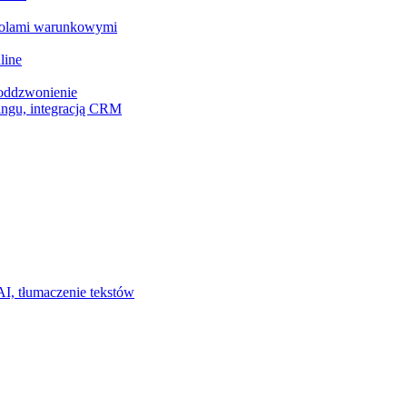
z polami warunkowymi
line
 oddzwonienie
ingu, integracją CRM
I, tłumaczenie tekstów