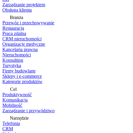
Zarządzanie projektem
Obsługa klienta
Branża
Przewóz i przechowywanie
Restauracja
Praca zdalna
CRM nieruchomości
Organizacje medyczne
Kancelaria prawna
Nieruchomości
Konsulting
Turystyka
Firmy budowlane
Sklepy i e-commerce
Kategorie produktów
Cel
Produktywność
Komunikacja
Mobilność
Zarządzanie i przywództwo
Narzędzie
Telefonia
CRM