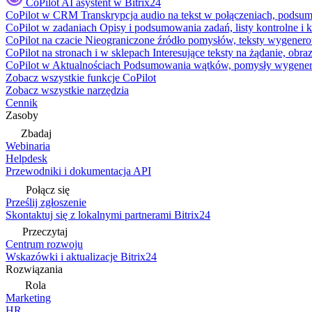
CoPilot
AI asystent w Bitrix24
CoPilot w CRM
Transkrypcja audio na tekst w połączeniach, podsu
CoPilot w zadaniach
Opisy i podsumowania zadań, listy kontrolne 
CoPilot na czacie
Nieograniczone źródło pomysłów, teksty wygenero
CoPilot na stronach i w sklepach
Interesujące teksty na żądanie, ob
CoPilot w Aktualnościach
Podsumowania wątków, pomysły wygenerowa
Zobacz wszystkie funkcje CoPilot
Zobacz wszystkie narzędzia
Cennik
Zasoby
Zbadaj
Webinaria
Helpdesk
Przewodniki i dokumentacja API
Połącz się
Prześlij zgłoszenie
Skontaktuj się z lokalnymi partnerami Bitrix24
Przeczytaj
Centrum rozwoju
Wskazówki i aktualizacje Bitrix24
Rozwiązania
Rola
Marketing
HR