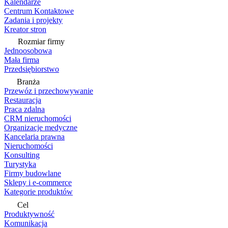
Kalendarze
Centrum Kontaktowe
Zadania i projekty
Kreator stron
Rozmiar firmy
Jednoosobowa
Mała firma
Przedsiębiorstwo
Branża
Przewóz i przechowywanie
Restauracja
Praca zdalna
CRM nieruchomości
Organizacje medyczne
Kancelaria prawna
Nieruchomości
Konsulting
Turystyka
Firmy budowlane
Sklepy i e-commerce
Kategorie produktów
Cel
Produktywność
Komunikacja