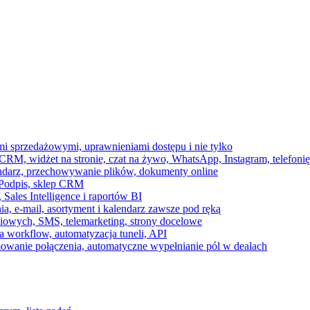
ami sprzedażowymi, uprawnieniami dostępu i nie tylko
RM, widżet na stronie, czat na żywo, WhatsApp, Instagram, telefonię
endarz, przechowywanie plików, dokumenty online
 e-Podpis, sklep CRM
ales Intelligence i raportów BI
onia, e-mail, asortyment i kalendarz zawsze pod ręką
owych, SMS, telemarketing, strony docelowe
 workflow, automatyzacja tuneli, API
mowanie połączenia, automatyczne wypełnianie pól w dealach