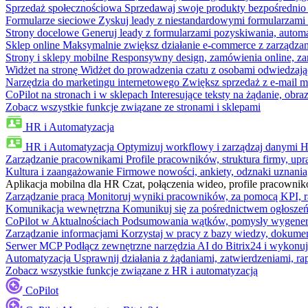
Sprzedaż społecznościowa
Sprzedawaj swoje produkty bezpośrednio
Formularze sieciowe
Zyskuj leady z niestandardowymi formularzami 
Strony docelowe
Generuj leady z formularzami pozyskiwania, automa
Sklep online
Maksymalnie zwiększ działanie e-commerce z zarządzan
Strony i sklepy mobilne
Responsywny design, zamówienia online, zar
Widżet na stronę
Widżet do prowadzenia czatu z osobami odwiedzają
Narzędzia do marketingu internetowego
Zwiększ sprzedaż z e-mail m
CoPilot na stronach i w sklepach
Interesujące teksty na żądanie, ob
Zobacz wszystkie funkcje związane ze stronami i sklepami
HR i Automatyzacja
HR i Automatyzacja
Optymizuj workflowy i zarządzaj danymi 
Zarządzanie pracownikami
Profile pracowników, struktura firmy, upr
Kultura i zaangażowanie
Firmowe nowości, ankiety, odznaki uznania,
Aplikacja mobilna dla HR
Czat, połączenia wideo, profile pracowni
Zarządzanie pracą
Monitoruj wyniki pracowników, za pomocą KPI, r
Komunikacja wewnętrzna
Komunikuj się za pośrednictwem ogłoszeń
CoPilot w Aktualnościach
Podsumowania wątków, pomysły wygenerowa
Zarządzanie informacjami
Korzystaj w pracy z bazy wiedzy, dokume
Serwer MCP
Podłącz zewnętrzne narzędzia AI do Bitrix24 i wykonu
Automatyzacja
Usprawnij działania z żądaniami, zatwierdzeniami, 
Zobacz wszystkie funkcje związane z HR i automatyzacją
CoPilot