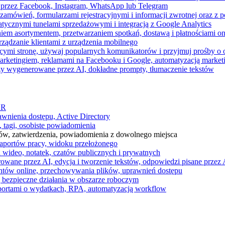
 przez Facebook, Instagram, WhatsApp lub Telegram
zamówień, formularzami rejestracyjnymi i informacji zwrotnej oraz 
tycznymi tunelami sprzedażowymi i integracją z Google Analytics
iem asortymentem, przetwarzaniem spotkań, dostawą i płatnościami on
ządzanie klientami z urządzenia mobilnego
cymi stronę, używaj popularnych komunikatorów i przyjmuj prośby o
arketingiem, reklamami na Facebooku i Google, automatyzacją market
razy wygenerowane przez AI, dokładne prompty, tłumaczenie tekstów
HR
awnienia dostępu, Active Directory
 tagi, osobiste powiadomienia
ków, zatwierdzenia, powiadomienia z dowolnego miejsca
aportów pracy, widoku przełożonego
 wideo, notatek, czatów publicznych i prywatnych
ne przez AI, edycja i tworzenie tekstów, odpowiedzi pisane przez A
ntów online, przechowywania plików, uprawnień dostępu
j bezpieczne działania w obszarze roboczym
raportami o wydatkach, RPA, automatyzacją workflow