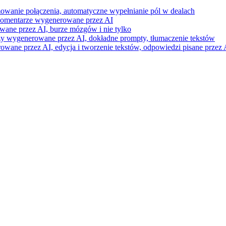
mowanie połączenia, automatyczne wypełnianie pól w dealach
i komentarze wygenerowane przez AI
wane przez AI, burze mózgów i nie tylko
razy wygenerowane przez AI, dokładne prompty, tłumaczenie tekstów
ne przez AI, edycja i tworzenie tekstów, odpowiedzi pisane przez A