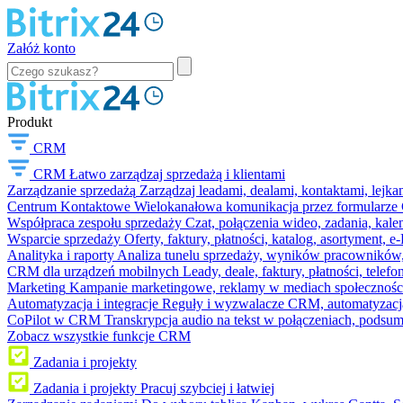
Załóż konto
Produkt
CRM
CRM
Łatwo zarządzaj sprzedażą i klientami
Zarządzanie sprzedażą
Zarządzaj leadami, dealami, kontaktami, lejk
Centrum Kontaktowe
Wielokanałowa komunikacja przez formularze C
Współpraca zespołu sprzedaży
Czat, połączenia wideo, zadania, kal
Wsparcie sprzedaży
Oferty, faktury, płatności, katalog, asortyment,
Analityka i raporty
Analiza tunelu sprzedaży, wyników pracowników, S
CRM dla urządzeń mobilnych
Leady, deale, faktury, płatności, telef
Marketing
Kampanie marketingowe, reklamy w mediach społeczności
Automatyzacja i integracje
Reguły i wyzwalacze CRM, automatyzacja
CoPilot w CRM
Transkrypcja audio na tekst w połączeniach, podsu
Zobacz wszystkie funkcje CRM
Zadania i projekty
Zadania i projekty
Pracuj szybciej i łatwiej