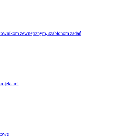
ytkownikom zewnętrznym, szablonom zadań
projektami
etowe