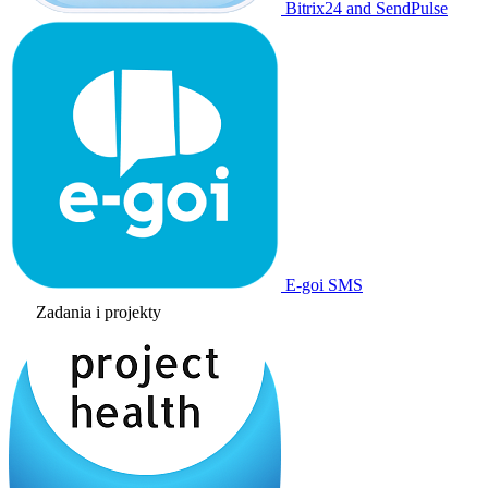
Bitrix24 and SendPulse
E-goi SMS
Zadania i projekty