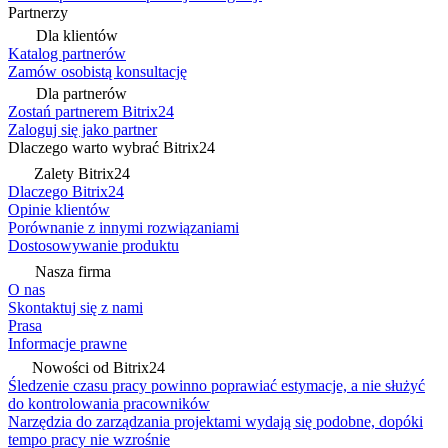
Partnerzy
Dla klientów
Katalog partnerów
Zamów osobistą konsultację
Dla partnerów
Zostań partnerem Bitrix24
Zaloguj się jako partner
Dlaczego warto wybrać Bitrix24
Zalety Bitrix24
Dlaczego Bitrix24
Opinie klientów
Porównanie z innymi rozwiązaniami
Dostosowywanie produktu
Nasza firma
O nas
Skontaktuj się z nami
Prasa
Informacje prawne
Nowości od Bitrix24
Śledzenie czasu pracy powinno poprawiać estymacje, a nie służyć
do kontrolowania pracowników
Narzędzia do zarządzania projektami wydają się podobne, dopóki
tempo pracy nie wzrośnie