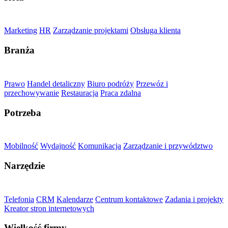
Marketing
HR
Zarządzanie projektami
Obsługa klienta
Branża
Prawo
Handel detaliczny
Biuro podróży
Przewóz i
przechowywanie
Restauracja
Praca zdalna
Potrzeba
Mobilność
Wydajność
Komunikacja
Zarządzanie i przywództwo
Narzędzie
Telefonia
CRM
Kalendarze
Centrum kontaktowe
Zadania i projekty
Kreator stron internetowych
Wielkość firmy