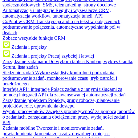
społecznościowych, SMS, telemarketing, strony docelowe
Automatyzacja i integracje
Reguły i wyzwalacze CRM,
automatyzacja workflow, automatyzacja tuneli, API
CoPilot w CRM
Transkrypcja audio na tekst w połączeniach,
podsumowanie połączenia, automatyczne wypełnianie pól w
dealach
Zobacz wszystkie funkcje CRM
Zadania i projekty
Zadania i projekty
Pracuj szybciej i łatwiej
Zarządzanie zadaniami
Do wyboru tablica Kanban, wykres Gantta,
Scrum, lista zadań
Śledzenie zadań
Wykorzystaj listy kontrolne i podzadania,
podsumowanie zadań, monitorowanie czasu, tryb ostrości i
przełożonego
Interfejs API i integracje
Połącz zadania z innymi usługami za
pomocą integracji API dla zaawansowanej automatyzacji zadań
Zarządzanie projektem
Projekty, grupy robocze, planowanie
projektów, role, uprawnienia dostępu
Wyniki pracowników
Zwiększ produktywność za pomocą raportów
o zadaniach, zarządzania obciążeniem pracy, wydajności zadań i
KPI
Zadania mobilne
Tworzenie i monitorowanie zadań,
powiadomienia, komentarze, czat z dowolnego miejsca