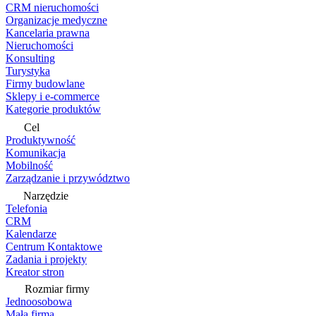
CRM nieruchomości
Organizacje medyczne
Kancelaria prawna
Nieruchomości
Konsulting
Turystyka
Firmy budowlane
Sklepy i e-commerce
Kategorie produktów
Cel
Produktywność
Komunikacja
Mobilność
Zarządzanie i przywództwo
Narzędzie
Telefonia
CRM
Kalendarze
Centrum Kontaktowe
Zadania i projekty
Kreator stron
Rozmiar firmy
Jednoosobowa
Mała firma