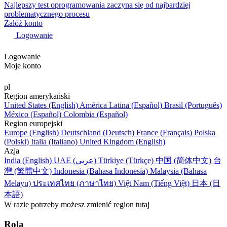
Najlepszy test oprogramowania zaczyna się od najbardziej
problematycznego procesu
Załóż konto
Logowanie
Logowanie
Moje konto
pl
Region amerykański
United States (English)
América Latina (Español)
Brasil (Português)
México (Español)
Colombia (Español)
Region europejski
Europe (English)
Deutschland (Deutsch)
France (Français)
Polska
(Polski)
Italia (Italiano)
United Kingdom (English)
Azja
India (English)
UAE (عربي)
Türkiye (Türkçe)
中国 (简体中文)
台
灣 (繁體中文)
Indonesia (Bahasa Indonesia)
Malaysia (Bahasa
Melayu)
ประเทศไทย (ภาษาไทย)
Việt Nam (Tiếng Việt)
日本 (日
本語)
W razie potrzeby możesz zmienić region tutaj
Rola