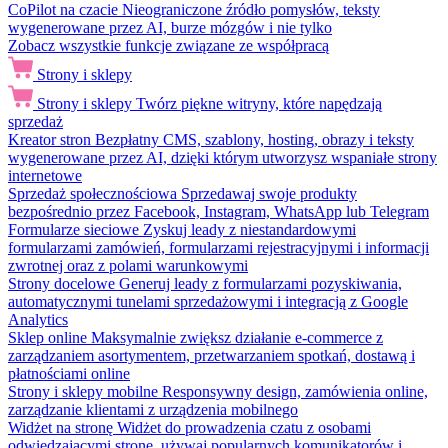
CoPilot na czacie
Nieograniczone źródło pomysłów, teksty
wygenerowane przez AI, burze mózgów i nie tylko
Zobacz wszystkie funkcje związane ze współpracą
Strony i sklepy
Strony i sklepy
Twórz piękne witryny, które napędzają
sprzedaż
Kreator stron
Bezpłatny CMS, szablony, hosting, obrazy i teksty
wygenerowane przez AI, dzięki którym utworzysz wspaniałe strony
internetowe
Sprzedaż społecznościowa
Sprzedawaj swoje produkty
bezpośrednio przez Facebook, Instagram, WhatsApp lub Telegram
Formularze sieciowe
Zyskuj leady z niestandardowymi
formularzami zamówień, formularzami rejestracyjnymi i informacji
zwrotnej oraz z polami warunkowymi
Strony docelowe
Generuj leady z formularzami pozyskiwania,
automatycznymi tunelami sprzedażowymi i integracją z Google
Analytics
Sklep online
Maksymalnie zwiększ działanie e-commerce z
zarządzaniem asortymentem, przetwarzaniem spotkań, dostawą i
płatnościami online
Strony i sklepy mobilne
Responsywny design, zamówienia online,
zarządzanie klientami z urządzenia mobilnego
Widżet na stronę
Widżet do prowadzenia czatu z osobami
odwiedzającymi stronę, używaj popularnych komunikatorów i