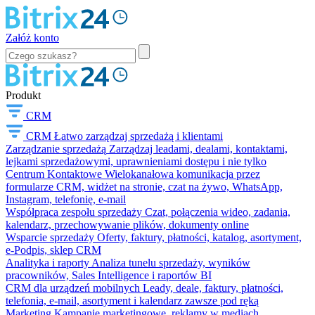
Załóż konto
Produkt
CRM
CRM
Łatwo zarządzaj sprzedażą i klientami
Zarządzanie sprzedażą
Zarządzaj leadami, dealami, kontaktami,
lejkami sprzedażowymi, uprawnieniami dostępu i nie tylko
Centrum Kontaktowe
Wielokanałowa komunikacja przez
formularze CRM, widżet na stronie, czat na żywo, WhatsApp,
Instagram, telefonię, e-mail
Współpraca zespołu sprzedaży
Czat, połączenia wideo, zadania,
kalendarz, przechowywanie plików, dokumenty online
Wsparcie sprzedaży
Oferty, faktury, płatności, katalog, asortyment,
e-Podpis, sklep CRM
Analityka i raporty
Analiza tunelu sprzedaży, wyników
pracowników, Sales Intelligence i raportów BI
CRM dla urządzeń mobilnych
Leady, deale, faktury, płatności,
telefonia, e-mail, asortyment i kalendarz zawsze pod ręką
Marketing
Kampanie marketingowe, reklamy w mediach