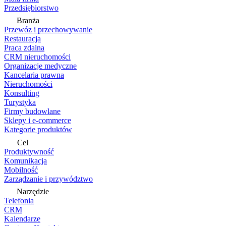
Przedsiębiorstwo
Branża
Przewóz i przechowywanie
Restauracja
Praca zdalna
CRM nieruchomości
Organizacje medyczne
Kancelaria prawna
Nieruchomości
Konsulting
Turystyka
Firmy budowlane
Sklepy i e-commerce
Kategorie produktów
Cel
Produktywność
Komunikacja
Mobilność
Zarządzanie i przywództwo
Narzędzie
Telefonia
CRM
Kalendarze