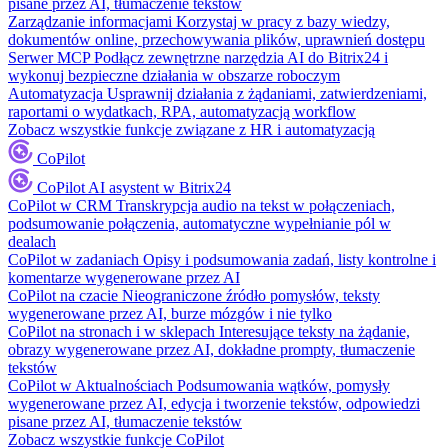
pisane przez AI, tłumaczenie tekstów
Zarządzanie informacjami
Korzystaj w pracy z bazy wiedzy,
dokumentów online, przechowywania plików, uprawnień dostępu
Serwer MCP
Podłącz zewnętrzne narzędzia AI do Bitrix24 i
wykonuj bezpieczne działania w obszarze roboczym
Automatyzacja
Usprawnij działania z żądaniami, zatwierdzeniami,
raportami o wydatkach, RPA, automatyzacją workflow
Zobacz wszystkie funkcje związane z HR i automatyzacją
CoPilot
CoPilot
AI asystent w Bitrix24
CoPilot w CRM
Transkrypcja audio na tekst w połączeniach,
podsumowanie połączenia, automatyczne wypełnianie pól w
dealach
CoPilot w zadaniach
Opisy i podsumowania zadań, listy kontrolne i
komentarze wygenerowane przez AI
CoPilot na czacie
Nieograniczone źródło pomysłów, teksty
wygenerowane przez AI, burze mózgów i nie tylko
CoPilot na stronach i w sklepach
Interesujące teksty na żądanie,
obrazy wygenerowane przez AI, dokładne prompty, tłumaczenie
tekstów
CoPilot w Aktualnościach
Podsumowania wątków, pomysły
wygenerowane przez AI, edycja i tworzenie tekstów, odpowiedzi
pisane przez AI, tłumaczenie tekstów
Zobacz wszystkie funkcje CoPilot