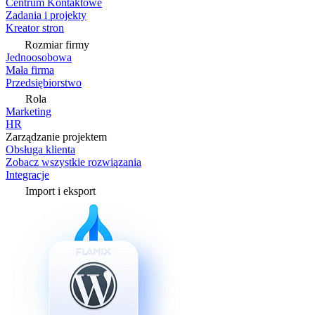
Centrum Kontaktowe
Zadania i projekty
Kreator stron
Rozmiar firmy
Jednoosobowa
Mała firma
Przedsiębiorstwo
Rola
Marketing
HR
Zarządzanie projektem
Obsługa klienta
Zobacz wszystkie rozwiązania
Integracje
Import i eksport