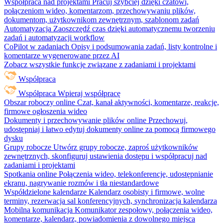
Współpraca nad projektami
Pracuj szybciej dzięki czatowi,
połączeniom wideo, komentarzom, przechowywaniu plików,
dokumentom, użytkownikom zewnętrznym, szablonom zadań
Automatyzacja
Zaoszczędź czas dzięki automatycznemu tworzeniu
zadań i automatyzacji workflow
CoPilot w zadaniach
Opisy i podsumowania zadań, listy kontrolne i
komentarze wygenerowane przez AI
Zobacz wszystkie funkcje związane z zadaniami i projektami
Współpraca
Współpraca
Wpieraj współpracę
Obszar roboczy online
Czat, kanał aktywności, komentarze, reakcje,
firmowe ogłoszenia wideo
Dokumenty i przechowywanie plików online
Przechowuj,
udostępniaj i łatwo edytuj dokumenty online za pomocą firmowego
dysku
Grupy robocze
Utwórz grupy robocze, zaproś użytkowników
zewnętrznych, skonfiguruj ustawienia dostępu i współpracuj nad
zadaniami i projektami
Spotkania online
Połączenia wideo, telekonferencje, udostępnianie
ekranu, nagrywanie rozmów i tła niestandardowe
Współdzielone kalendarze
Kalendarz osobisty i firmowe, wolne
terminy, rezerwacja sal konferencyjnych, synchronizacja kalendarza
Mobilna komunikacja
Komunikator zespołowy, połączenia wideo,
komentarze, kalendarz, powiadomienia z dowolnego miejsca