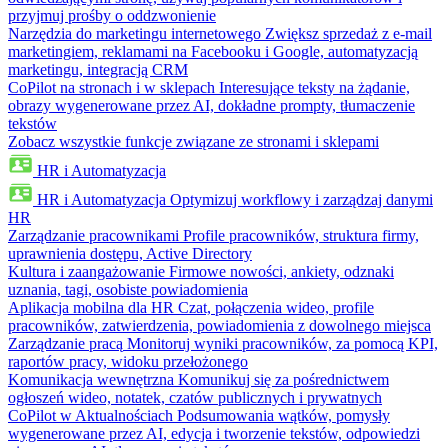
przyjmuj prośby o oddzwonienie
Narzędzia do marketingu internetowego
Zwiększ sprzedaż z e-mail
marketingiem, reklamami na Facebooku i Google, automatyzacją
marketingu, integracją CRM
CoPilot na stronach i w sklepach
Interesujące teksty na żądanie,
obrazy wygenerowane przez AI, dokładne prompty, tłumaczenie
tekstów
Zobacz wszystkie funkcje związane ze stronami i sklepami
HR i Automatyzacja
HR i Automatyzacja
Optymizuj workflowy i zarządzaj danymi
HR
Zarządzanie pracownikami
Profile pracowników, struktura firmy,
uprawnienia dostępu, Active Directory
Kultura i zaangażowanie
Firmowe nowości, ankiety, odznaki
uznania, tagi, osobiste powiadomienia
Aplikacja mobilna dla HR
Czat, połączenia wideo, profile
pracowników, zatwierdzenia, powiadomienia z dowolnego miejsca
Zarządzanie pracą
Monitoruj wyniki pracowników, za pomocą KPI,
raportów pracy, widoku przełożonego
Komunikacja wewnętrzna
Komunikuj się za pośrednictwem
ogłoszeń wideo, notatek, czatów publicznych i prywatnych
CoPilot w Aktualnościach
Podsumowania wątków, pomysły
wygenerowane przez AI, edycja i tworzenie tekstów, odpowiedzi