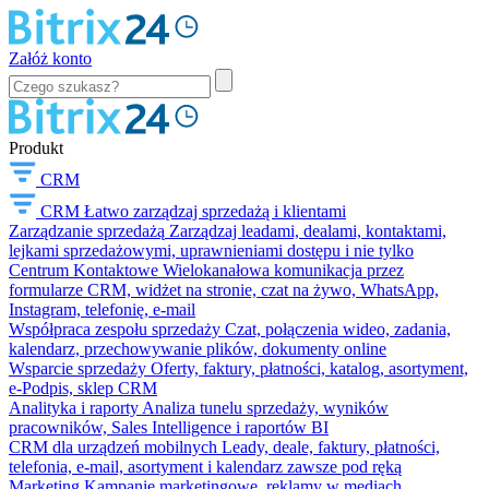
Załóż konto
Produkt
CRM
CRM
Łatwo zarządzaj sprzedażą i klientami
Zarządzanie sprzedażą
Zarządzaj leadami, dealami, kontaktami,
lejkami sprzedażowymi, uprawnieniami dostępu i nie tylko
Centrum Kontaktowe
Wielokanałowa komunikacja przez
formularze CRM, widżet na stronie, czat na żywo, WhatsApp,
Instagram, telefonię, e-mail
Współpraca zespołu sprzedaży
Czat, połączenia wideo, zadania,
kalendarz, przechowywanie plików, dokumenty online
Wsparcie sprzedaży
Oferty, faktury, płatności, katalog, asortyment,
e-Podpis, sklep CRM
Analityka i raporty
Analiza tunelu sprzedaży, wyników
pracowników, Sales Intelligence i raportów BI
CRM dla urządzeń mobilnych
Leady, deale, faktury, płatności,
telefonia, e-mail, asortyment i kalendarz zawsze pod ręką
Marketing
Kampanie marketingowe, reklamy w mediach