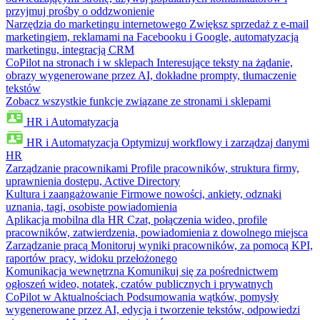
przyjmuj prośby o oddzwonienie
Narzędzia do marketingu internetowego
Zwiększ sprzedaż z e-mail
marketingiem, reklamami na Facebooku i Google, automatyzacją
marketingu, integracją CRM
CoPilot na stronach i w sklepach
Interesujące teksty na żądanie,
obrazy wygenerowane przez AI, dokładne prompty, tłumaczenie
tekstów
Zobacz wszystkie funkcje związane ze stronami i sklepami
HR i Automatyzacja
HR i Automatyzacja
Optymizuj workflowy i zarządzaj danymi
HR
Zarządzanie pracownikami
Profile pracowników, struktura firmy,
uprawnienia dostępu, Active Directory
Kultura i zaangażowanie
Firmowe nowości, ankiety, odznaki
uznania, tagi, osobiste powiadomienia
Aplikacja mobilna dla HR
Czat, połączenia wideo, profile
pracowników, zatwierdzenia, powiadomienia z dowolnego miejsca
Zarządzanie pracą
Monitoruj wyniki pracowników, za pomocą KPI,
raportów pracy, widoku przełożonego
Komunikacja wewnętrzna
Komunikuj się za pośrednictwem
ogłoszeń wideo, notatek, czatów publicznych i prywatnych
CoPilot w Aktualnościach
Podsumowania wątków, pomysły
wygenerowane przez AI, edycja i tworzenie tekstów, odpowiedzi