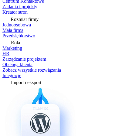
Centrum Kontaktowe
Zadania i projekty
Kreator stron
Rozmiar firmy
Jednoosobowa
Mała firma
Przedsiębiorstwo
Rola
Marketing
HR
Zarządzanie projektem
Obsługa klienta
Zobacz wszystkie rozwiązania
Integracje
Import i eksport