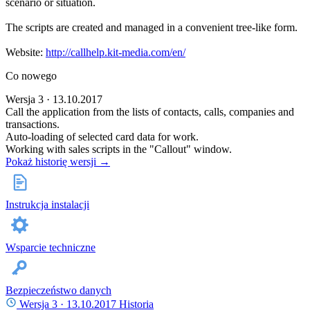
scenario or situation.
The scripts are created and managed in a convenient tree-like form.
Website:
http://callhelp.kit-media.com/en/
Co nowego
Wersja 3 · 13.10.2017
Call the application from the lists of contacts, calls, companies and
transactions.
Auto-loading of selected card data for work.
Working with sales scripts in the "Callout" window.
Pokaż historię wersji →
Instrukcja instalacji
Wsparcie techniczne
Bezpieczeństwo danych
Wersja 3 ·
13.10.2017
Historia