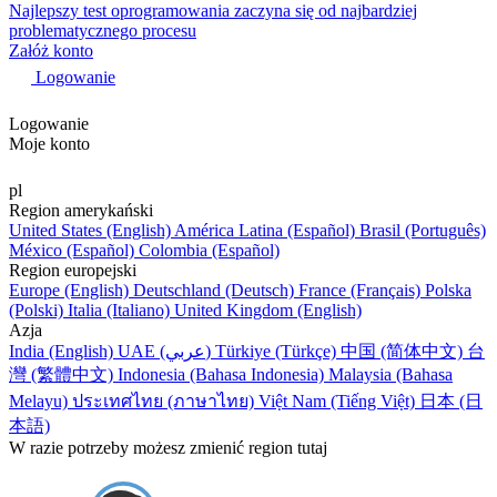
Najlepszy test oprogramowania zaczyna się od najbardziej
problematycznego procesu
Załóż konto
Logowanie
Logowanie
Moje konto
pl
Region amerykański
United States (English)
América Latina (Español)
Brasil (Português)
México (Español)
Colombia (Español)
Region europejski
Europe (English)
Deutschland (Deutsch)
France (Français)
Polska
(Polski)
Italia (Italiano)
United Kingdom (English)
Azja
India (English)
UAE (عربي)
Türkiye (Türkçe)
中国 (简体中文)
台
灣 (繁體中文)
Indonesia (Bahasa Indonesia)
Malaysia (Bahasa
Melayu)
ประเทศไทย (ภาษาไทย)
Việt Nam (Tiếng Việt)
日本 (日
本語)
W razie potrzeby możesz zmienić region tutaj