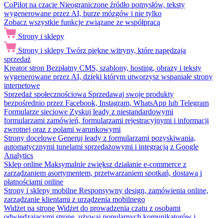
CoPilot na czacie
Nieograniczone źródło pomysłów, teksty
wygenerowane przez AI, burze mózgów i nie tylko
Zobacz wszystkie funkcje związane ze współpracą
Strony i sklepy
Strony i sklepy
Twórz piękne witryny, które napędzają
sprzedaż
Kreator stron
Bezpłatny CMS, szablony, hosting, obrazy i teksty
wygenerowane przez AI, dzięki którym utworzysz wspaniałe strony
internetowe
Sprzedaż społecznościowa
Sprzedawaj swoje produkty
bezpośrednio przez Facebook, Instagram, WhatsApp lub Telegram
Formularze sieciowe
Zyskuj leady z niestandardowymi
formularzami zamówień, formularzami rejestracyjnymi i informacji
zwrotnej oraz z polami warunkowymi
Strony docelowe
Generuj leady z formularzami pozyskiwania,
automatycznymi tunelami sprzedażowymi i integracją z Google
Analytics
Sklep online
Maksymalnie zwiększ działanie e-commerce z
zarządzaniem asortymentem, przetwarzaniem spotkań, dostawą i
płatnościami online
Strony i sklepy mobilne
Responsywny design, zamówienia online,
zarządzanie klientami z urządzenia mobilnego
Widżet na stronę
Widżet do prowadzenia czatu z osobami
odwiedzającymi stronę, używaj popularnych komunikatorów i