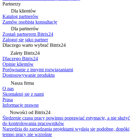
Partnerzy
Dla klientów
Katalog partnerów
Zamów osobistą konsultację
Dla partnerów
Zostań partnerem Bitrix24
Zaloguj się jako partner
Dlaczego warto wybrać Bitrix24
Zalety Bitrix24
Dlaczego Bitrix24
Opinie klientów
Porównanie z innymi rozwiązaniami
Dostosowywanie produktu
Nasza firma
O nas
Skontaktuj się z nami
Prasa
Informacje prawne
Nowości od Bitrix24
Śledzenie czasu pracy powinno poprawiać estymacje, a nie służyć
do kontrolowania pracowników
Narzędzia do zarządzania projektami wydają się podobne, dopóki
tempo pracy nie wzrośnie