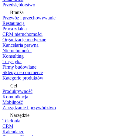
Przedsiębiorstwo
Branża
Przewóz i przechowywanie
Restauracja
Praca zdalna
CRM nieruchomości
Organizacje medyczne
Kancelaria prawna
Nieruchomości
Konsulting
Turystyka
Firmy budowlane
Sklepy i e-commerce
Kategorie produktów
Cel
Produktywność
Komunikacja
Mobilność
Zarządzanie i przywództwo
Narzędzie
Telefonia
CRM
Kalendarze