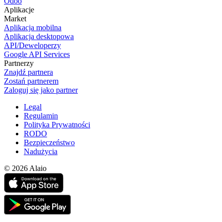
Odoo
Aplikacje
Market
Aplikacja mobilna
Aplikacja desktopowa
API/Deweloperzy
Google API Services
Partnerzy
Znajdź partnera
Zostań partnerem
Zaloguj się jako partner
Legal
Regulamin
Polityka Prywatności
RODO
Bezpieczeństwo
Nadużycia
© 2026 Alaio