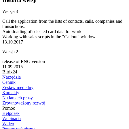
Historia wersji
Wersja 3
Call the application from the lists of contacts, calls, companies and
transactions.
Auto-loading of selected card data for work.
Working with sales scripts in the "Callout" window.
13.10.2017
Wersja 2
release of ENG version
11.09.2015
Bitrix24
Narzędzia
Cennik
Zestaw medialny
Kontakty
Na łamach prasy
Zrównoważony rozwój
Pomoc
Helpdesk
Webinaria
Wideo
Pomoc techniczna