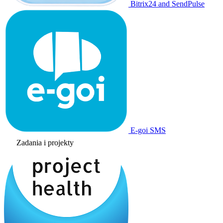
Bitrix24 and SendPulse
E-goi SMS
Zadania i projekty