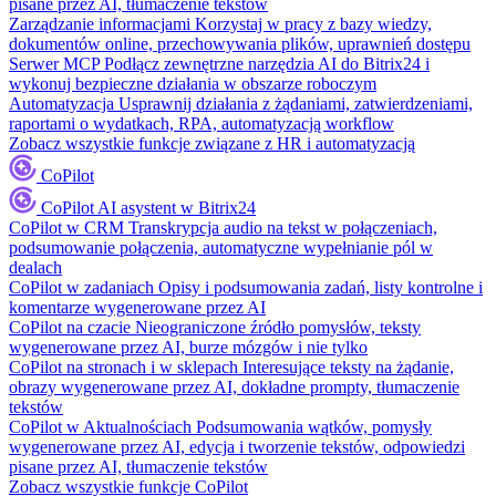
pisane przez AI, tłumaczenie tekstów
Zarządzanie informacjami
Korzystaj w pracy z bazy wiedzy,
dokumentów online, przechowywania plików, uprawnień dostępu
Serwer MCP
Podłącz zewnętrzne narzędzia AI do Bitrix24 i
wykonuj bezpieczne działania w obszarze roboczym
Automatyzacja
Usprawnij działania z żądaniami, zatwierdzeniami,
raportami o wydatkach, RPA, automatyzacją workflow
Zobacz wszystkie funkcje związane z HR i automatyzacją
CoPilot
CoPilot
AI asystent w Bitrix24
CoPilot w CRM
Transkrypcja audio na tekst w połączeniach,
podsumowanie połączenia, automatyczne wypełnianie pól w
dealach
CoPilot w zadaniach
Opisy i podsumowania zadań, listy kontrolne i
komentarze wygenerowane przez AI
CoPilot na czacie
Nieograniczone źródło pomysłów, teksty
wygenerowane przez AI, burze mózgów i nie tylko
CoPilot na stronach i w sklepach
Interesujące teksty na żądanie,
obrazy wygenerowane przez AI, dokładne prompty, tłumaczenie
tekstów
CoPilot w Aktualnościach
Podsumowania wątków, pomysły
wygenerowane przez AI, edycja i tworzenie tekstów, odpowiedzi
pisane przez AI, tłumaczenie tekstów
Zobacz wszystkie funkcje CoPilot