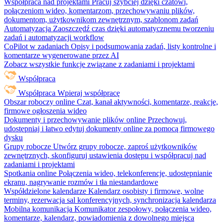
Współpraca nad projektami
Pracuj szybciej dzięki czatowi,
połączeniom wideo, komentarzom, przechowywaniu plików,
dokumentom, użytkownikom zewnętrznym, szablonom zadań
Automatyzacja
Zaoszczędź czas dzięki automatycznemu tworzeniu
zadań i automatyzacji workflow
CoPilot w zadaniach
Opisy i podsumowania zadań, listy kontrolne i
komentarze wygenerowane przez AI
Zobacz wszystkie funkcje związane z zadaniami i projektami
Współpraca
Współpraca
Wpieraj współpracę
Obszar roboczy online
Czat, kanał aktywności, komentarze, reakcje,
firmowe ogłoszenia wideo
Dokumenty i przechowywanie plików online
Przechowuj,
udostępniaj i łatwo edytuj dokumenty online za pomocą firmowego
dysku
Grupy robocze
Utwórz grupy robocze, zaproś użytkowników
zewnętrznych, skonfiguruj ustawienia dostępu i współpracuj nad
zadaniami i projektami
Spotkania online
Połączenia wideo, telekonferencje, udostępnianie
ekranu, nagrywanie rozmów i tła niestandardowe
Współdzielone kalendarze
Kalendarz osobisty i firmowe, wolne
terminy, rezerwacja sal konferencyjnych, synchronizacja kalendarza
Mobilna komunikacja
Komunikator zespołowy, połączenia wideo,
komentarze, kalendarz, powiadomienia z dowolnego miejsca