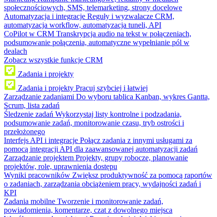
społecznościowych, SMS, telemarketing, strony docelowe
Automatyzacja i integracje
Reguły i wyzwalacze CRM,
automatyzacja workflow, automatyzacja tuneli, API
CoPilot w CRM
Transkrypcja audio na tekst w połączeniach,
podsumowanie połączenia, automatyczne wypełnianie pól w
dealach
Zobacz wszystkie funkcje CRM
Zadania i projekty
Zadania i projekty
Pracuj szybciej i łatwiej
Zarządzanie zadaniami
Do wyboru tablica Kanban, wykres Gantta,
Scrum, lista zadań
Śledzenie zadań
Wykorzystaj listy kontrolne i podzadania,
podsumowanie zadań, monitorowanie czasu, tryb ostrości i
przełożonego
Interfejs API i integracje
Połącz zadania z innymi usługami za
pomocą integracji API dla zaawansowanej automatyzacji zadań
Zarządzanie projektem
Projekty, grupy robocze, planowanie
projektów, role, uprawnienia dostępu
Wyniki pracowników
Zwiększ produktywność za pomocą raportów
o zadaniach, zarządzania obciążeniem pracy, wydajności zadań i
KPI
Zadania mobilne
Tworzenie i monitorowanie zadań,
powiadomienia, komentarze, czat z dowolnego miejsca