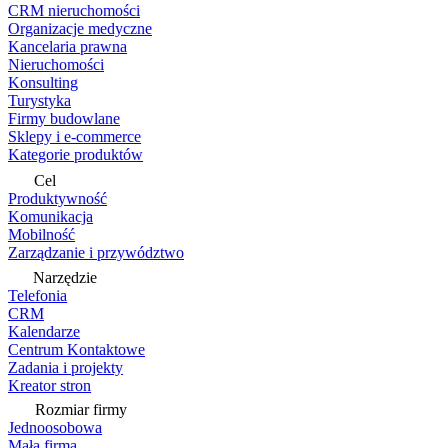
CRM nieruchomości
Organizacje medyczne
Kancelaria prawna
Nieruchomości
Konsulting
Turystyka
Firmy budowlane
Sklepy i e-commerce
Kategorie produktów
Cel
Produktywność
Komunikacja
Mobilność
Zarządzanie i przywództwo
Narzędzie
Telefonia
CRM
Kalendarze
Centrum Kontaktowe
Zadania i projekty
Kreator stron
Rozmiar firmy
Jednoosobowa
Mała firma