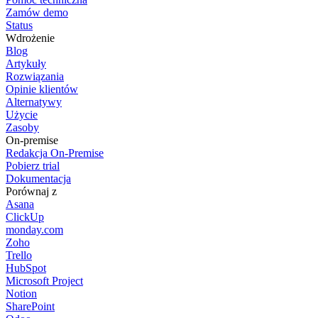
Zamów demo
Status
Wdrożenie
Blog
Artykuły
Rozwiązania
Opinie klientów
Alternatywy
Użycie
Zasoby
On-premise
Redakcja On-Premise
Pobierz trial
Dokumentacja
Porównaj z
Asana
ClickUp
monday.com
Zoho
Trello
HubSpot
Microsoft Project
Notion
SharePoint