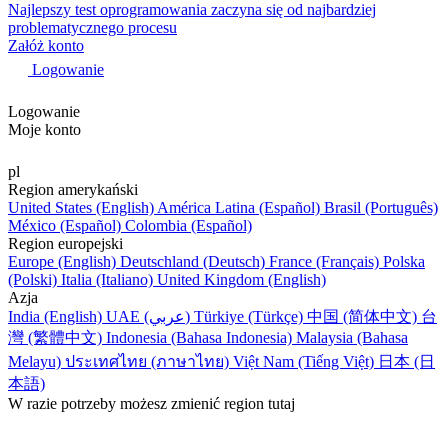
Najlepszy test oprogramowania zaczyna się od najbardziej
problematycznego procesu
Załóż konto
Logowanie
Logowanie
Moje konto
pl
Region amerykański
United States (English)
América Latina (Español)
Brasil (Português)
México (Español)
Colombia (Español)
Region europejski
Europe (English)
Deutschland (Deutsch)
France (Français)
Polska
(Polski)
Italia (Italiano)
United Kingdom (English)
Azja
India (English)
UAE (عربي)
Türkiye (Türkçe)
中国 (简体中文)
台
灣 (繁體中文)
Indonesia (Bahasa Indonesia)
Malaysia (Bahasa
Melayu)
ประเทศไทย (ภาษาไทย)
Việt Nam (Tiếng Việt)
日本 (日
本語)
W razie potrzeby możesz zmienić region tutaj