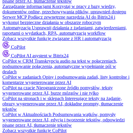
pisane przez AI, tłumaczenie tekstów
Zarządzanie informacjami
Korzystaj w pracy z bazy wiedzy,
dokumentów online, przechowywania plików, uprawnień dostępu
Serwer MCP
Podłącz zewnętrzne narzędzia AI do Bitrix24 i
wykonuj bezpieczne działania w obszarze roboczym
Automatyzacja
Usprawnij działania z żądaniami, zatwierdzeniami,
raportami o wydatkach, RPA, automatyzacją workflow
Zobacz wszystkie funkcje związane z HR i automatyzacją
CoPilot
CoPilot
AI asystent w Bitrix24
CoPilot w CRM
Transkrypcja audio na tekst w połączeniach,
podsumowanie połączenia, automatyczne wypełnianie pól w
dealach
CoPilot w zadaniach
Opisy i podsumowania zadań, listy kontrolne i
komentarze wygenerowane przez AI
CoPilot na czacie
Nieograniczone źródło pomysłów, teksty
wygenerowane przez AI, burze mózgów i nie tylko
CoPilot na stronach i w sklepach
Interesujące teksty na żądanie,
obrazy wygenerowane przez AI, dokładne prompty, tłumaczenie
tekstów
CoPilot w Aktualnościach
Podsumowania wątków, pomysły
wygenerowane przez AI, edycja i tworzenie tekstów, odpowiedzi
pisane przez AI, tłumaczenie tekstów
Zobacz wszystkie funkcje CoPilot