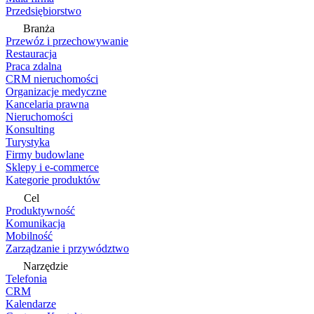
Przedsiębiorstwo
Branża
Przewóz i przechowywanie
Restauracja
Praca zdalna
CRM nieruchomości
Organizacje medyczne
Kancelaria prawna
Nieruchomości
Konsulting
Turystyka
Firmy budowlane
Sklepy i e-commerce
Kategorie produktów
Cel
Produktywność
Komunikacja
Mobilność
Zarządzanie i przywództwo
Narzędzie
Telefonia
CRM
Kalendarze