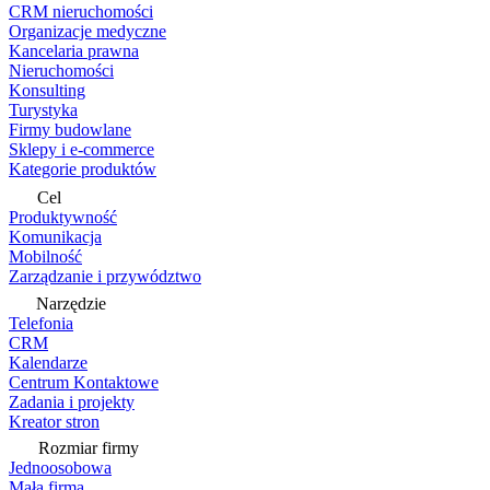
CRM nieruchomości
Organizacje medyczne
Kancelaria prawna
Nieruchomości
Konsulting
Turystyka
Firmy budowlane
Sklepy i e-commerce
Kategorie produktów
Cel
Produktywność
Komunikacja
Mobilność
Zarządzanie i przywództwo
Narzędzie
Telefonia
CRM
Kalendarze
Centrum Kontaktowe
Zadania i projekty
Kreator stron
Rozmiar firmy
Jednoosobowa
Mała firma