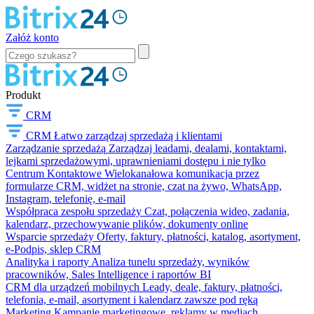
Załóż konto
Produkt
CRM
CRM
Łatwo zarządzaj sprzedażą i klientami
Zarządzanie sprzedażą
Zarządzaj leadami, dealami, kontaktami,
lejkami sprzedażowymi, uprawnieniami dostępu i nie tylko
Centrum Kontaktowe
Wielokanałowa komunikacja przez
formularze CRM, widżet na stronie, czat na żywo, WhatsApp,
Instagram, telefonię, e-mail
Współpraca zespołu sprzedaży
Czat, połączenia wideo, zadania,
kalendarz, przechowywanie plików, dokumenty online
Wsparcie sprzedaży
Oferty, faktury, płatności, katalog, asortyment,
e-Podpis, sklep CRM
Analityka i raporty
Analiza tunelu sprzedaży, wyników
pracowników, Sales Intelligence i raportów BI
CRM dla urządzeń mobilnych
Leady, deale, faktury, płatności,
telefonia, e-mail, asortyment i kalendarz zawsze pod ręką
Marketing
Kampanie marketingowe, reklamy w mediach