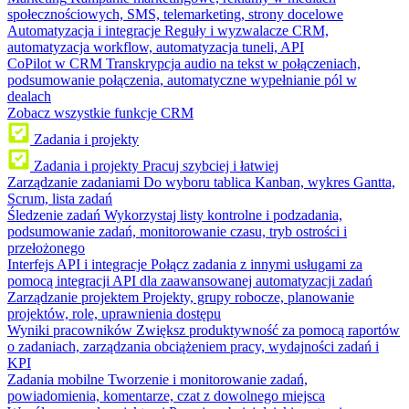
społecznościowych, SMS, telemarketing, strony docelowe
Automatyzacja i integracje
Reguły i wyzwalacze CRM,
automatyzacja workflow, automatyzacja tuneli, API
CoPilot w CRM
Transkrypcja audio na tekst w połączeniach,
podsumowanie połączenia, automatyczne wypełnianie pól w
dealach
Zobacz wszystkie funkcje CRM
Zadania i projekty
Zadania i projekty
Pracuj szybciej i łatwiej
Zarządzanie zadaniami
Do wyboru tablica Kanban, wykres Gantta,
Scrum, lista zadań
Śledzenie zadań
Wykorzystaj listy kontrolne i podzadania,
podsumowanie zadań, monitorowanie czasu, tryb ostrości i
przełożonego
Interfejs API i integracje
Połącz zadania z innymi usługami za
pomocą integracji API dla zaawansowanej automatyzacji zadań
Zarządzanie projektem
Projekty, grupy robocze, planowanie
projektów, role, uprawnienia dostępu
Wyniki pracowników
Zwiększ produktywność za pomocą raportów
o zadaniach, zarządzania obciążeniem pracy, wydajności zadań i
KPI
Zadania mobilne
Tworzenie i monitorowanie zadań,
powiadomienia, komentarze, czat z dowolnego miejsca