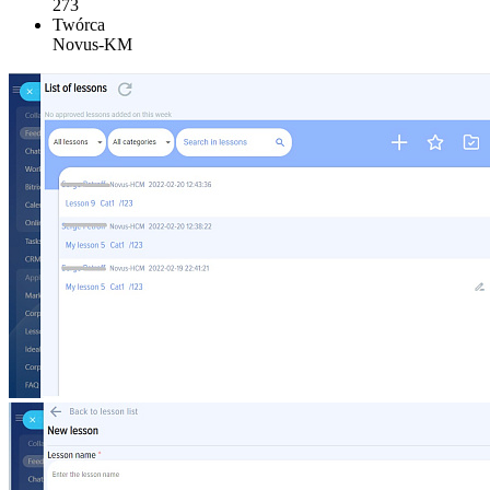
273
Twórca
Novus-KM