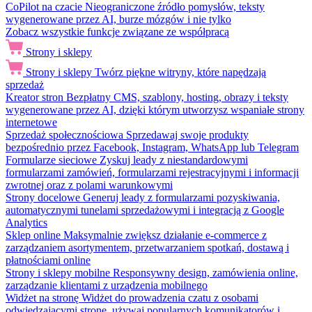
CoPilot na czacie
Nieograniczone źródło pomysłów, teksty
wygenerowane przez AI, burze mózgów i nie tylko
Zobacz wszystkie funkcje związane ze współpracą
Strony i sklepy
Strony i sklepy
Twórz piękne witryny, które napędzają
sprzedaż
Kreator stron
Bezpłatny CMS, szablony, hosting, obrazy i teksty
wygenerowane przez AI, dzięki którym utworzysz wspaniałe strony
internetowe
Sprzedaż społecznościowa
Sprzedawaj swoje produkty
bezpośrednio przez Facebook, Instagram, WhatsApp lub Telegram
Formularze sieciowe
Zyskuj leady z niestandardowymi
formularzami zamówień, formularzami rejestracyjnymi i informacji
zwrotnej oraz z polami warunkowymi
Strony docelowe
Generuj leady z formularzami pozyskiwania,
automatycznymi tunelami sprzedażowymi i integracją z Google
Analytics
Sklep online
Maksymalnie zwiększ działanie e-commerce z
zarządzaniem asortymentem, przetwarzaniem spotkań, dostawą i
płatnościami online
Strony i sklepy mobilne
Responsywny design, zamówienia online,
zarządzanie klientami z urządzenia mobilnego
Widżet na stronę
Widżet do prowadzenia czatu z osobami
odwiedzającymi stronę, używaj popularnych komunikatorów i