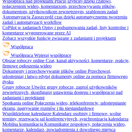
Współpraca nad projektami
Pracuj szybciej dzięki czatowi,
połączeniom wideo, komentarzom, przechowywaniu plików,
dokumentom, użytkownikom zewnętrznym, szablonom zadań
Automatyzacja
Zaoszczędź czas dzięki automatycznemu tworzeniu
zadań i automatyzacji workflow
CoPilot w zadaniach
Opisy i podsumowania zadań, listy kontrolne i
komentarze wygenerowane przez AI
Zobacz wszystkie funkcje związane z zadaniami i projektami
Współpraca
Współpraca
Wpieraj współpracę
Obszar roboczy online
Czat, kanał aktywności, komentarze, reakcje,
firmowe ogłoszenia wideo
Dokumenty i przechowywanie plików online
Przechowuj,
udostępniaj i łatwo edytuj dokumenty online za pomocą firmowego
dysku
Grupy robocze
Utwórz grupy robocze, zaproś użytkowników
zewnętrznych, skonfiguruj ustawienia dostępu i współpracuj nad
zadaniami i projektami
Spotkania online
Połączenia wideo, telekonferencje, udostępnianie
ekranu, nagrywanie rozmów i tła niestandardowe
Współdzielone kalendarze
Kalendarz osobisty i firmowe, wolne
terminy, rezerwacja sal konferencyjnych, synchronizacja kalendarza
Mobilna komunikacja
Komunikator zespołowy, połączenia wideo,
komentarze, kalendarz, powiadomienia z dowolnego miejsca