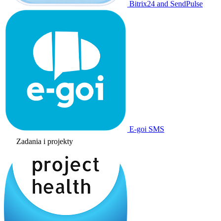
Bitrix24 and SendPulse
E-goi SMS
Zadania i projekty