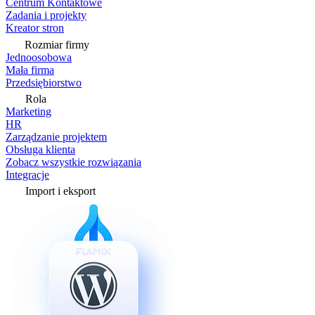
Centrum Kontaktowe
Zadania i projekty
Kreator stron
Rozmiar firmy
Jednoosobowa
Mała firma
Przedsiębiorstwo
Rola
Marketing
HR
Zarządzanie projektem
Obsługa klienta
Zobacz wszystkie rozwiązania
Integracje
Import i eksport