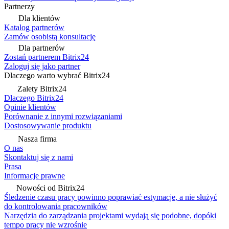
Partnerzy
Dla klientów
Katalog partnerów
Zamów osobistą konsultację
Dla partnerów
Zostań partnerem Bitrix24
Zaloguj się jako partner
Dlaczego warto wybrać Bitrix24
Zalety Bitrix24
Dlaczego Bitrix24
Opinie klientów
Porównanie z innymi rozwiązaniami
Dostosowywanie produktu
Nasza firma
O nas
Skontaktuj się z nami
Prasa
Informacje prawne
Nowości od Bitrix24
Śledzenie czasu pracy powinno poprawiać estymacje, a nie służyć
do kontrolowania pracowników
Narzędzia do zarządzania projektami wydają się podobne, dopóki
tempo pracy nie wzrośnie