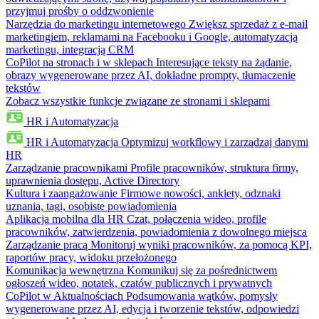
przyjmuj prośby o oddzwonienie
Narzędzia do marketingu internetowego
Zwiększ sprzedaż z e-mail
marketingiem, reklamami na Facebooku i Google, automatyzacją
marketingu, integracją CRM
CoPilot na stronach i w sklepach
Interesujące teksty na żądanie,
obrazy wygenerowane przez AI, dokładne prompty, tłumaczenie
tekstów
Zobacz wszystkie funkcje związane ze stronami i sklepami
HR i Automatyzacja
HR i Automatyzacja
Optymizuj workflowy i zarządzaj danymi
HR
Zarządzanie pracownikami
Profile pracowników, struktura firmy,
uprawnienia dostępu, Active Directory
Kultura i zaangażowanie
Firmowe nowości, ankiety, odznaki
uznania, tagi, osobiste powiadomienia
Aplikacja mobilna dla HR
Czat, połączenia wideo, profile
pracowników, zatwierdzenia, powiadomienia z dowolnego miejsca
Zarządzanie pracą
Monitoruj wyniki pracowników, za pomocą KPI,
raportów pracy, widoku przełożonego
Komunikacja wewnętrzna
Komunikuj się za pośrednictwem
ogłoszeń wideo, notatek, czatów publicznych i prywatnych
CoPilot w Aktualnościach
Podsumowania wątków, pomysły
wygenerowane przez AI, edycja i tworzenie tekstów, odpowiedzi