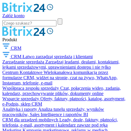
Załóż konto
Produkt
CRM
CRM
Łatwo zarządzaj sprzedażą i klientami
Zarządzanie sprzedażą
Zarządzaj leadami, dealami, kontaktami,
lejkami sprzedażowymi, uprawnieniami dostępu i nie tylko
Centrum Kontaktowe
Wielokanałowa komunikacja przez
formularze CRM, widżet na stronie, czat na żywo, WhatsApp,
Instagram, telefonię, e-mail
Współpraca zespołu sprzedaży
Czat, połączenia wideo, zadania,
kalendarz, przechowywanie plików, dokumenty online
Wsparcie sprzedaży
Oferty, faktury, płatności, katalog, asortyment,
e-Podpis, sklep CRM
Analityka i raporty
Analiza tunelu sprzedaży, wyników
pracowników, Sales Intelligence i raportów BI
CRM dla urządzeń mobilnych
Leady, deale, faktury, płatności,
telefonia, e-mail, asortyment i kalendarz zawsze pod ręką
Marketing
Kampanie marketingowe, reklamy w mediach