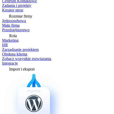
Centrum Kontaktowe
Zadania i projekty
Kreator stron
Rozmiar firmy
Jednoosobowa
Mała firma
Przedsiębiorstwo
Rola
Marketing
HR
Zarządzanie projektem
Obsługa klienta
Zobacz wszystkie rozwiązania
Integracje
Import i eksport