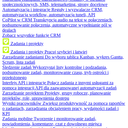
społecznościowych, SMS, telemarketing, strony docelowe
Automatyzacja i integracje
Reguły i wyzwalacze CRM,
automatyzacja workflow, automatyzacja tuneli, API
CoPilot w CRM
Transkrypcja audio na tekst w połączeniach,
podsumowanie połączenia, automatyczne wypełnianie pól w
dealach
Zobacz wszystkie funkcje CRM
Zadania i projekty
Zadania i projekty
Pracuj szybciej i łatwiej
Zarządzanie zadaniami
Do wyboru tablica Kanban, wykres Gantta,
Scrum, lista zadań
Śledzenie zadań
Wykorzystaj listy kontrolne i podzadania,
podsumowanie zadań, monitorowanie czasu, tryb ostrości i
przełożonego
Interfejs API i integracje
Połącz zadania z innymi usługami za
pomocą integracji API dla zaawansowanej automatyzacji zadań
Zarządzanie projektem
Projekty, grupy robocze, planowanie
projektów, role, uprawnienia dostępu
Wyniki pracowników
Zwiększ produktywność za pomocą raportów
o zadaniach, zarządzania obciążeniem pracy, wydajności zadań i
KPI
Zadania mobilne
Tworzenie i monitorowanie zadań,
powiadomienia, komentarze, czat z dowolnego miejsca