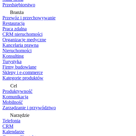
Przedsiębiorstwo
Branża
Przewóz i przechowywanie
Restauracja
Praca zdalna
CRM nieruchomości
Organizacje medyczne
Kancelaria prawna
Nieruchomości
Konsulting
Turystyka
Firmy budowlane
Sklepy i e-commerce
Kategorie produktów
Cel
Produktywność
Komunikacja
Mobilność
Zarządzanie i przywództwo
Narzędzie
Telefonia
CRM
Kalendarze