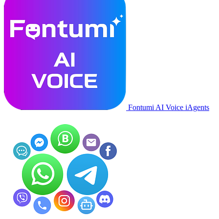
Fontumi AI Voice iAgents