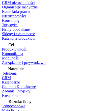
CRM nieruchomości
Organizacje medyczne
Kancelaria prawna
Nieruchomości
Konsulting
Turystyka
Firmy budowlane
Sklepy i e-commerce
Kategorie produktów
Cel
Produktywność
Komunikacja
Mobilność
Zarządzanie i przywództwo
Narzędzie
Telefonia
CRM
Kalendarze
Centrum Kontaktowe
Zadania i projekty
Kreator stron
Rozmiar firmy
Jednoosobowa
Mała firma