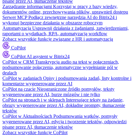
pisane przez AI, tłumaczenie tekstów
Zarządzanie informacjami
Korzystaj w pracy z bazy wiedzy,
dokumentów online, przechowywania plików, uprawnień dostępu
Serwer MCP
Podłącz zewnętrzne narzędzia AI do Bitrix24 i
wykonuj bezpieczne działania w obszarze roboczym
Automatyzacja
Usprawnij działania z żądaniami, zatwierdzeniami,
raportami o wydatkach, RPA, automatyzacją workflow
Zobacz wszystkie funkcje związane z HR i automatyzacją
CoPilot
CoPilot
AI asystent w Bitrix24
CoPilot w CRM
Transkrypcja audio na tekst w połączeniach,
podsumowanie połączenia, automatyczne wypełnianie pól w
dealach
CoPilot w zadaniach
Opisy i podsumowania zadań, listy kontrolne i
komentarze wygenerowane przez AI
CoPilot na czacie
Nieograniczone źródło pomysłów, teksty
wygenerowane przez AI, burze mózgów i nie tylko
CoPilot na stronach i w sklepach
Interesujące teksty na żądanie,
obrazy wygenerowane przez AI, dokładne prompty, tłumaczenie
tekstów
CoPilot w Aktualnościach
Podsumowania wątków, pomysły
wygenerowane przez AI, edycja i tworzenie tekstów, odpowiedzi
pisane przez AI, tłumaczenie tekstów
Zobacz wszystkie funkcje CoPilot