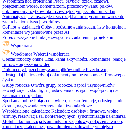
Współpraca nad projektami
Pracuj szybciej dzięki czatowi,
połączeniom wideo, komentarzom, przechowywaniu plików,
dokumentom, użytkownikom zewnętrznym, szablonom zadań
Automatyzacja
Zaoszczędź czas dzięki automatycznemu tworzeniu
zadań i automatyzacji workflow
CoPilot w zadaniach
Opisy i podsumowania zadań, listy kontrolne i
komentarze wygenerowane przez AI
Zobacz wszystkie funkcje związane z zadaniami i projektami
Współpraca
Współpraca
Wpieraj współpracę
Obszar roboczy online
Czat, kanał aktywności, komentarze, reakcje,
firmowe ogłoszenia wideo
Dokumenty i przechowywanie plików online
Przechowuj,
udostępniaj i łatwo edytuj dokumenty online za pomocą firmowego
dysku
Grupy robocze
Utwórz grupy robocze, zaproś użytkowników
zewnętrznych, skonfiguruj ustawienia dostępu i współpracuj nad
zadaniami i projektami
Spotkania online
Połączenia wideo, telekonferencje, udostępnianie
ekranu, nagrywanie rozmów i tła niestandardowe
Współdzielone kalendarze
Kalendarz osobisty i firmowe, wolne
terminy, rezerwacja sal konferencyjnych, synchronizacja kalendarza
Mobilna komunikacja
Komunikator zespołowy, połączenia wideo,
komentarze, kalendarz, powiadomienia z dowolnego miejsca