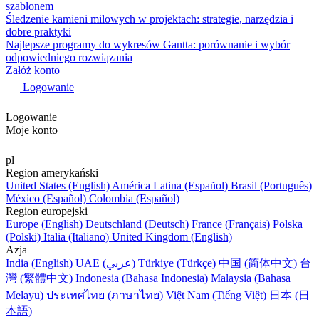
szablonem
Śledzenie kamieni milowych w projektach: strategie, narzędzia i
dobre praktyki
Najlepsze programy do wykresów Gantta: porównanie i wybór
odpowiedniego rozwiązania
Załóż konto
Logowanie
Logowanie
Moje konto
pl
Region amerykański
United States (English)
América Latina (Español)
Brasil (Português)
México (Español)
Colombia (Español)
Region europejski
Europe (English)
Deutschland (Deutsch)
France (Français)
Polska
(Polski)
Italia (Italiano)
United Kingdom (English)
Azja
India (English)
UAE (عربي)
Türkiye (Türkçe)
中国 (简体中文)
台
灣 (繁體中文)
Indonesia (Bahasa Indonesia)
Malaysia (Bahasa
Melayu)
ประเทศไทย (ภาษาไทย)
Việt Nam (Tiếng Việt)
日本 (日
本語)