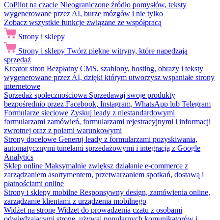
CoPilot na czacie
Nieograniczone źródło pomysłów, teksty
wygenerowane przez AI, burze mózgów i nie tylko
Zobacz wszystkie funkcje związane ze współpracą
Strony i sklepy
Strony i sklepy
Twórz piękne witryny, które napędzają
sprzedaż
Kreator stron
Bezpłatny CMS, szablony, hosting, obrazy i teksty
wygenerowane przez AI, dzięki którym utworzysz wspaniałe strony
internetowe
Sprzedaż społecznościowa
Sprzedawaj swoje produkty
bezpośrednio przez Facebook, Instagram, WhatsApp lub Telegram
Formularze sieciowe
Zyskuj leady z niestandardowymi
formularzami zamówień, formularzami rejestracyjnymi i informacji
zwrotnej oraz z polami warunkowymi
Strony docelowe
Generuj leady z formularzami pozyskiwania,
automatycznymi tunelami sprzedażowymi i integracją z Google
Analytics
Sklep online
Maksymalnie zwiększ działanie e-commerce z
zarządzaniem asortymentem, przetwarzaniem spotkań, dostawą i
płatnościami online
Strony i sklepy mobilne
Responsywny design, zamówienia online,
zarządzanie klientami z urządzenia mobilnego
Widżet na stronę
Widżet do prowadzenia czatu z osobami
odwiedzającymi stronę, używaj popularnych komunikatorów i