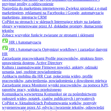
przyjmuj prośby o oddzwonienie
Narzędzia do marketingu internetowego
Zwiększ sprzedaż z e-mail
marketingiem, reklamami na Facebooku i Google, automatyzacją
marketingu, integracją CRM
CoPilot na stronach i w sklepach
Interesujące teksty na żądanie,
obrazy wygenerowane przez AI, dokładne prompty, tłumaczenie
tekstów
Zobacz wszystkie funkcje związane ze stronami i sklepami
HR i Automatyzacja
HR i Automatyzacja
Optymizuj workflowy i zarządzaj danymi
HR
Zarządzanie pracownikami
Profile pracowników, struktura firmy,
uprawnienia dostępu, Active Directory
Kultura i zaangażowanie
Firmowe nowości, ankiety, odznaki
uznania, tagi, osobiste powiadomienia
Aplikacja mobilna dla HR
Czat, połączenia wideo, profile
pracowników, zatwierdzenia, powiadomienia z dowolnego miejsca
Zarządzanie pracą
Monitoruj wyniki pracowników, za pomocą KPI,
raportów pracy, widoku przełożonego
Komunikacja wewnętrzna
Komunikuj się za pośrednictwem
ogłoszeń wideo, notatek, czatów publicznych i prywatnych
CoPilot w Aktualnościach
Podsumowania wątków, pomysły
wygenerowane przez AI, edycja i tworzenie tekstów, odpowiedzi