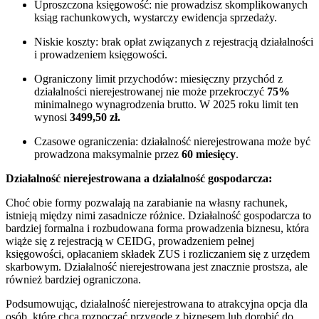
Uproszczona księgowość: nie prowadzisz skomplikowanych
ksiąg rachunkowych, wystarczy ewidencja sprzedaży.
Niskie koszty: brak opłat związanych z rejestracją działalności
i prowadzeniem księgowości.
Ograniczony limit przychodów: miesięczny przychód z
działalności nierejestrowanej nie może przekroczyć
75%
minimalnego wynagrodzenia brutto. W 2025 roku limit ten
wynosi
3499,50 zł.
Czasowe ograniczenia: działalność nierejestrowana może być
prowadzona maksymalnie przez
60 miesięcy
.
Działalność nierejestrowana a działalność gospodarcza:
Choć obie formy pozwalają na zarabianie na własny rachunek,
istnieją między nimi zasadnicze różnice. Działalność gospodarcza to
bardziej formalna i rozbudowana forma prowadzenia biznesu, która
wiąże się z rejestracją w CEIDG, prowadzeniem pełnej
księgowości, opłacaniem składek ZUS i rozliczaniem się z urzędem
skarbowym. Działalność nierejestrowana jest znacznie prostsza, ale
również bardziej ograniczona.
Podsumowując, działalność nierejestrowana to atrakcyjna opcja dla
osób, które chcą rozpocząć przygodę z biznesem lub dorobić do