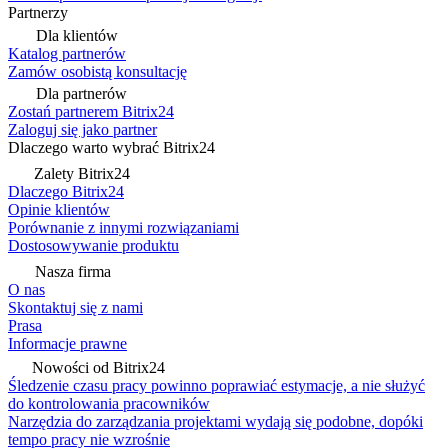
Partnerzy
Dla klientów
Katalog partnerów
Zamów osobistą konsultację
Dla partnerów
Zostań partnerem Bitrix24
Zaloguj się jako partner
Dlaczego warto wybrać Bitrix24
Zalety Bitrix24
Dlaczego Bitrix24
Opinie klientów
Porównanie z innymi rozwiązaniami
Dostosowywanie produktu
Nasza firma
O nas
Skontaktuj się z nami
Prasa
Informacje prawne
Nowości od Bitrix24
Śledzenie czasu pracy powinno poprawiać estymacje, a nie służyć
do kontrolowania pracowników
Narzędzia do zarządzania projektami wydają się podobne, dopóki
tempo pracy nie wzrośnie