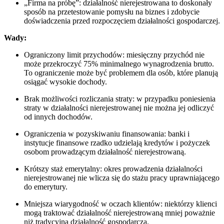
„Firma na próbę”: działalność nierejestrowana to doskonały
sposób na przetestowanie pomysłu na biznes i zdobycie
doświadczenia przed rozpoczęciem działalności gospodarczej.
Wady:
Ograniczony limit przychodów: miesięczny przychód nie
może przekroczyć 75% minimalnego wynagrodzenia brutto.
To ograniczenie może być problemem dla osób, które planują
osiągać wysokie dochody.
Brak możliwości rozliczania straty: w przypadku poniesienia
straty w działalności nierejestrowanej nie można jej odliczyć
od innych dochodów.
Ograniczenia w pozyskiwaniu finansowania: banki i
instytucje finansowe rzadko udzielają kredytów i pożyczek
osobom prowadzącym działalność nierejestrowaną.
Krótszy staż emerytalny: okres prowadzenia działalności
nierejestrowanej nie wlicza się do stażu pracy uprawniającego
do emerytury.
Mniejsza wiarygodność w oczach klientów: niektórzy klienci
mogą traktować działalność nierejestrowaną mniej poważnie
niż tradycyjną działalność gospodarczą.