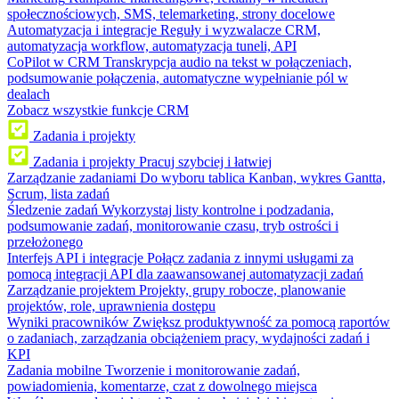
społecznościowych, SMS, telemarketing, strony docelowe
Automatyzacja i integracje
Reguły i wyzwalacze CRM,
automatyzacja workflow, automatyzacja tuneli, API
CoPilot w CRM
Transkrypcja audio na tekst w połączeniach,
podsumowanie połączenia, automatyczne wypełnianie pól w
dealach
Zobacz wszystkie funkcje CRM
Zadania i projekty
Zadania i projekty
Pracuj szybciej i łatwiej
Zarządzanie zadaniami
Do wyboru tablica Kanban, wykres Gantta,
Scrum, lista zadań
Śledzenie zadań
Wykorzystaj listy kontrolne i podzadania,
podsumowanie zadań, monitorowanie czasu, tryb ostrości i
przełożonego
Interfejs API i integracje
Połącz zadania z innymi usługami za
pomocą integracji API dla zaawansowanej automatyzacji zadań
Zarządzanie projektem
Projekty, grupy robocze, planowanie
projektów, role, uprawnienia dostępu
Wyniki pracowników
Zwiększ produktywność za pomocą raportów
o zadaniach, zarządzania obciążeniem pracy, wydajności zadań i
KPI
Zadania mobilne
Tworzenie i monitorowanie zadań,
powiadomienia, komentarze, czat z dowolnego miejsca