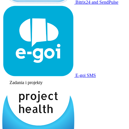
Bitrix24 and SendPulse
E-goi SMS
Zadania i projekty