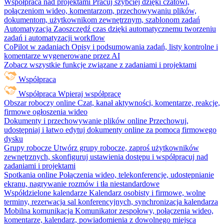
Współpraca nad projektami
Pracuj szybciej dzięki czatowi,
połączeniom wideo, komentarzom, przechowywaniu plików,
dokumentom, użytkownikom zewnętrznym, szablonom zadań
Automatyzacja
Zaoszczędź czas dzięki automatycznemu tworzeniu
zadań i automatyzacji workflow
CoPilot w zadaniach
Opisy i podsumowania zadań, listy kontrolne i
komentarze wygenerowane przez AI
Zobacz wszystkie funkcje związane z zadaniami i projektami
Współpraca
Współpraca
Wpieraj współpracę
Obszar roboczy online
Czat, kanał aktywności, komentarze, reakcje,
firmowe ogłoszenia wideo
Dokumenty i przechowywanie plików online
Przechowuj,
udostępniaj i łatwo edytuj dokumenty online za pomocą firmowego
dysku
Grupy robocze
Utwórz grupy robocze, zaproś użytkowników
zewnętrznych, skonfiguruj ustawienia dostępu i współpracuj nad
zadaniami i projektami
Spotkania online
Połączenia wideo, telekonferencje, udostępnianie
ekranu, nagrywanie rozmów i tła niestandardowe
Współdzielone kalendarze
Kalendarz osobisty i firmowe, wolne
terminy, rezerwacja sal konferencyjnych, synchronizacja kalendarza
Mobilna komunikacja
Komunikator zespołowy, połączenia wideo,
komentarze, kalendarz, powiadomienia z dowolnego miejsca