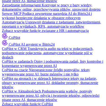
pisane przez AI, tłumaczenie tekstów
Zarządzanie informacjami
Korzystaj w pracy z bazy wiedzy,
dokumentów online, przechowywania plików, uprawnień dostępu
Serwer MCP
Podłącz zewnętrzne narzędzia AI do Bitrix24 i
wykonuj bezpieczne działania w obszarze roboczym
Automatyzacja
Usprawnij działania z żądaniami, zatwierdzeniami,
raportami o wydatkach, RPA, automatyzacją workflow
Zobacz wszystkie funkcje związane z HR i automatyzacją
CoPilot
CoPilot
AI asystent w Bitrix24
CoPilot w CRM
Transkrypcja audio na tekst w połączeniach,
podsumowanie połączenia, automatyczne wypełnianie pól w
dealach
CoPilot w zadaniach
Opisy i podsumowania zadań, listy kontrolne i
komentarze wygenerowane przez AI
CoPilot na czacie
Nieograniczone źródło pomysłów, teksty
wygenerowane przez AI, burze mózgów i nie tylko
CoPilot na stronach i w sklepach
Interesujące teksty na żądanie,
obrazy wygenerowane przez AI, dokładne prompty, tłumaczenie
tekstów
CoPilot w Aktualnościach
Podsumowania wątków, pomysły
wygenerowane przez AI, edycja i tworzenie tekstów, odpowiedzi
pisane przez AI, tłumaczenie tekstów
Zobacz wszystkie funkcje CoPilot