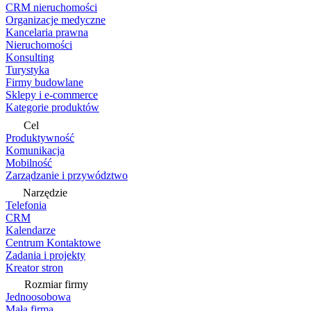
CRM nieruchomości
Organizacje medyczne
Kancelaria prawna
Nieruchomości
Konsulting
Turystyka
Firmy budowlane
Sklepy i e-commerce
Kategorie produktów
Cel
Produktywność
Komunikacja
Mobilność
Zarządzanie i przywództwo
Narzędzie
Telefonia
CRM
Kalendarze
Centrum Kontaktowe
Zadania i projekty
Kreator stron
Rozmiar firmy
Jednoosobowa
Mała firma