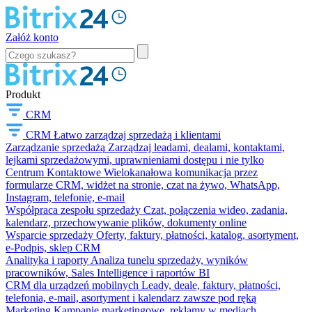
Załóż konto
Produkt
CRM
CRM
Łatwo zarządzaj sprzedażą i klientami
Zarządzanie sprzedażą
Zarządzaj leadami, dealami, kontaktami,
lejkami sprzedażowymi, uprawnieniami dostępu i nie tylko
Centrum Kontaktowe
Wielokanałowa komunikacja przez
formularze CRM, widżet na stronie, czat na żywo, WhatsApp,
Instagram, telefonię, e-mail
Współpraca zespołu sprzedaży
Czat, połączenia wideo, zadania,
kalendarz, przechowywanie plików, dokumenty online
Wsparcie sprzedaży
Oferty, faktury, płatności, katalog, asortyment,
e-Podpis, sklep CRM
Analityka i raporty
Analiza tunelu sprzedaży, wyników
pracowników, Sales Intelligence i raportów BI
CRM dla urządzeń mobilnych
Leady, deale, faktury, płatności,
telefonia, e-mail, asortyment i kalendarz zawsze pod ręką
Marketing
Kampanie marketingowe, reklamy w mediach