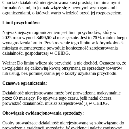
Chociaż działalność nierejestrowana kusi prostotą i minimalnymi
formalnościami, to jednak wiąże się z pewnymi wymaganiami i
ograniczeniami, o których warto wiedzieć przed jej rozpoczęciem.
Limit przychodów:
Najważniejszym ograniczeniem jest limit przychodów, który w
2025 roku wynosi
3499,50 zł
miesięcznie. Jest to
75%
minimalnego
wynagrodzenia brutto. Przekroczenie tego limitu w którymkolwiek
miesiącu automatycznie powoduje konieczność zarejestrowania
działalności gospodarczej w CEIDG.
Ważne: Do limitu wlicza się przychód, a nie dochód. Oznacza to, że
uwzględnia się całkowitą kwotę otrzymaną ze sprzedaży towarów
lub usług, bez pomniejszania jej o koszty uzyskania przychodu.
Czasowe ograniczenia:
Działalność nierejestrowana może być prowadzona maksymalnie
przez 60 miesięcy. Po upływie tego czasu, jeśli nadal chcesz
prowadzić działalność, musisz zarejestrować ją w CEIDG.
Obowiązek ewidencjonowania sprzedaży:
Osoby prowadzące działalność nierejestrowaną są zobowiązane do
prowadzenia ewidencji sprzedaży. W ewidencji należy zapisywać