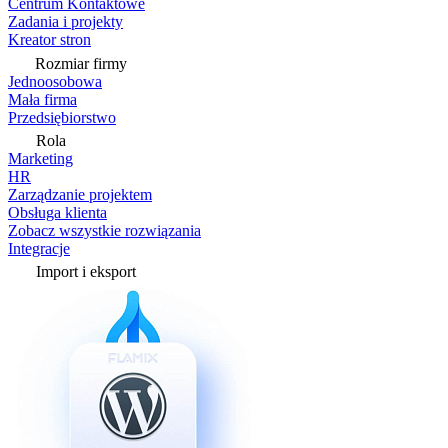
Centrum Kontaktowe
Zadania i projekty
Kreator stron
Rozmiar firmy
Jednoosobowa
Mała firma
Przedsiębiorstwo
Rola
Marketing
HR
Zarządzanie projektem
Obsługa klienta
Zobacz wszystkie rozwiązania
Integracje
Import i eksport