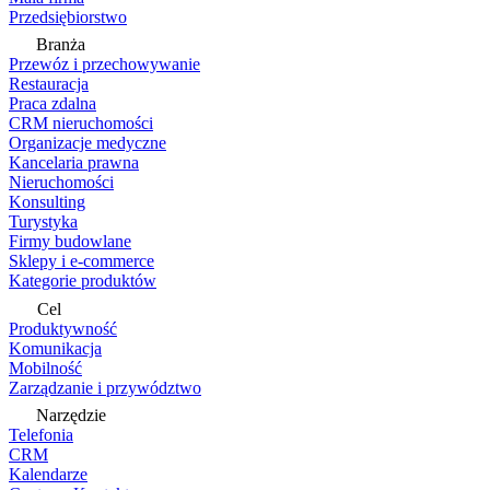
Przedsiębiorstwo
Branża
Przewóz i przechowywanie
Restauracja
Praca zdalna
CRM nieruchomości
Organizacje medyczne
Kancelaria prawna
Nieruchomości
Konsulting
Turystyka
Firmy budowlane
Sklepy i e-commerce
Kategorie produktów
Cel
Produktywność
Komunikacja
Mobilność
Zarządzanie i przywództwo
Narzędzie
Telefonia
CRM
Kalendarze