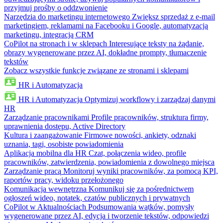
przyjmuj prośby o oddzwonienie
Narzędzia do marketingu internetowego
Zwiększ sprzedaż z e-mail
marketingiem, reklamami na Facebooku i Google, automatyzacją
marketingu, integracją CRM
CoPilot na stronach i w sklepach
Interesujące teksty na żądanie,
obrazy wygenerowane przez AI, dokładne prompty, tłumaczenie
tekstów
Zobacz wszystkie funkcje związane ze stronami i sklepami
HR i Automatyzacja
HR i Automatyzacja
Optymizuj workflowy i zarządzaj danymi
HR
Zarządzanie pracownikami
Profile pracowników, struktura firmy,
uprawnienia dostępu, Active Directory
Kultura i zaangażowanie
Firmowe nowości, ankiety, odznaki
uznania, tagi, osobiste powiadomienia
Aplikacja mobilna dla HR
Czat, połączenia wideo, profile
pracowników, zatwierdzenia, powiadomienia z dowolnego miejsca
Zarządzanie pracą
Monitoruj wyniki pracowników, za pomocą KPI,
raportów pracy, widoku przełożonego
Komunikacja wewnętrzna
Komunikuj się za pośrednictwem
ogłoszeń wideo, notatek, czatów publicznych i prywatnych
CoPilot w Aktualnościach
Podsumowania wątków, pomysły
wygenerowane przez AI, edycja i tworzenie tekstów, odpowiedzi