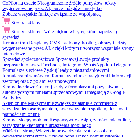
CoPilot na czacie
Nieograniczone źródło pomysłów, teksty
wygenerowane przez AI, burze mózgów i nie tylko
Zobacz wszystkie funkcje związane ze współpracą
Strony i sklepy
Strony i sklepy
Twórz piękne witryny, które napędzają
sprzedaż
Kreator stron
Bezpłatny CMS, szablony, hosting, obrazy i teksty
wygenerowane przez AI, dzięki którym utworzysz wspaniałe strony
internetowe
Sprzedaż społecznościowa
Sprzedawaj swoje produkty
bezpośrednio przez Facebook, Instagram, WhatsApp lub Telegram
Formularze sieciowe
Zyskuj leady z niestandardowymi
formularzami zamówień, formularzami rejestracyjnymi i informacji
zwrotnej oraz z polami warunkowymi
Strony docelowe
Generuj leady z formularzami pozyskiwania,
automatycznymi tunelami sprzedażowymi i integracją z Google
Analytics
Sklep online
Maksymalnie zwiększ działanie e-commerce z
zarządzaniem asortymentem, przetwarzaniem spotkań, dostawą i
płatnościami online
Strony i sklepy mobilne
Responsywny design, zamówienia online,
zarządzanie klientami z urządzenia mobilnego
Widżet na stronę
Widżet do prowadzenia czatu z osobami
odwiedzającymi stronę, używaj popularnych komunikatorów i