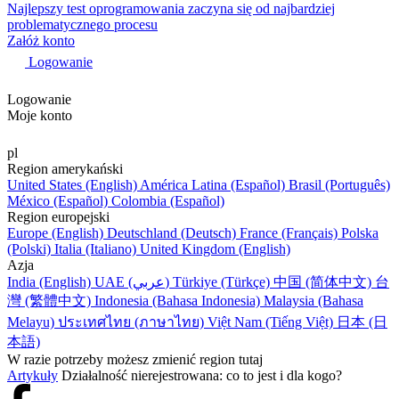
Najlepszy test oprogramowania zaczyna się od najbardziej
problematycznego procesu
Załóż konto
Logowanie
Logowanie
Moje konto
pl
Region amerykański
United States (English)
América Latina (Español)
Brasil (Português)
México (Español)
Colombia (Español)
Region europejski
Europe (English)
Deutschland (Deutsch)
France (Français)
Polska
(Polski)
Italia (Italiano)
United Kingdom (English)
Azja
India (English)
UAE (عربي)
Türkiye (Türkçe)
中国 (简体中文)
台
灣 (繁體中文)
Indonesia (Bahasa Indonesia)
Malaysia (Bahasa
Melayu)
ประเทศไทย (ภาษาไทย)
Việt Nam (Tiếng Việt)
日本 (日
本語)
W razie potrzeby możesz zmienić region tutaj
Artykuły
Działalność nierejestrowana: co to jest i dla kogo?