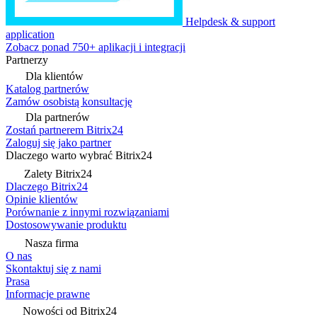
Helpdesk & support
application
Zobacz ponad 750+ aplikacji i integracji
Partnerzy
Dla klientów
Katalog partnerów
Zamów osobistą konsultację
Dla partnerów
Zostań partnerem Bitrix24
Zaloguj się jako partner
Dlaczego warto wybrać Bitrix24
Zalety Bitrix24
Dlaczego Bitrix24
Opinie klientów
Porównanie z innymi rozwiązaniami
Dostosowywanie produktu
Nasza firma
O nas
Skontaktuj się z nami
Prasa
Informacje prawne
Nowości od Bitrix24