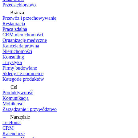
Przedsiębiorstwo
Branża
Przewóz i przechowywanie
Restauracja
Praca zdalna
CRM nieruchomości
Organizacje medyczne
Kancelaria prawna
Nieruchomości
Konsulting
Turystyka
Firmy budowlane
Sklepy i e-commerce
Kategorie produktów
Cel
Produktywność
Komunikacja
Mobilność
Zarządzanie i przywództwo
Narzędzie
Telefonia
CRM
Kalendarze