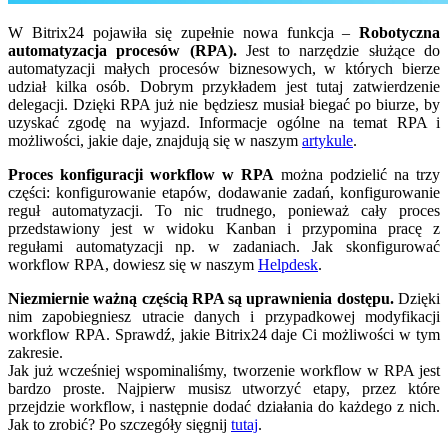
W Bitrix24 pojawiła się zupełnie nowa funkcja –
Robotyczna
automatyzacja procesów (RPA).
Jest to narzędzie służące do
automatyzacji małych procesów biznesowych, w których bierze
udział kilka osób. Dobrym przykładem jest tutaj zatwierdzenie
delegacji. Dzięki RPA już nie będziesz musiał biegać po biurze, by
uzyskać zgodę na wyjazd. Informacje ogólne na temat RPA i
możliwości, jakie daje, znajdują się w naszym
artykule
.
Proces konfiguracji workflow w RPA
można podzielić na trzy
części: konfigurowanie etapów, dodawanie zadań, konfigurowanie
reguł automatyzacji. To nic trudnego, ponieważ cały proces
przedstawiony jest w widoku Kanban i przypomina pracę z
regułami automatyzacji np. w zadaniach. Jak skonfigurować
workflow RPA, dowiesz się w naszym
Helpdesk
.
Niezmiernie ważną częścią RPA są uprawnienia dostępu.
Dzięki
nim zapobiegniesz utracie danych i przypadkowej modyfikacji
workflow RPA. Sprawdź, jakie Bitrix24 daje Ci możliwości w tym
zakresie.
Jak już wcześniej wspominaliśmy, tworzenie workflow w RPA jest
bardzo proste. Najpierw musisz utworzyć etapy, przez które
przejdzie workflow, i następnie dodać działania do każdego z nich.
Jak to zrobić? Po szczegóły sięgnij
tutaj
.