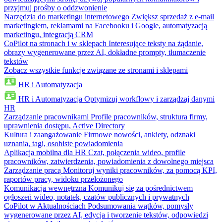
przyjmuj prośby o oddzwonienie
Narzędzia do marketingu internetowego
Zwiększ sprzedaż z e-mail
marketingiem, reklamami na Facebooku i Google, automatyzacją
marketingu, integracją CRM
CoPilot na stronach i w sklepach
Interesujące teksty na żądanie,
obrazy wygenerowane przez AI, dokładne prompty, tłumaczenie
tekstów
Zobacz wszystkie funkcje związane ze stronami i sklepami
HR i Automatyzacja
HR i Automatyzacja
Optymizuj workflowy i zarządzaj danymi
HR
Zarządzanie pracownikami
Profile pracowników, struktura firmy,
uprawnienia dostępu, Active Directory
Kultura i zaangażowanie
Firmowe nowości, ankiety, odznaki
uznania, tagi, osobiste powiadomienia
Aplikacja mobilna dla HR
Czat, połączenia wideo, profile
pracowników, zatwierdzenia, powiadomienia z dowolnego miejsca
Zarządzanie pracą
Monitoruj wyniki pracowników, za pomocą KPI,
raportów pracy, widoku przełożonego
Komunikacja wewnętrzna
Komunikuj się za pośrednictwem
ogłoszeń wideo, notatek, czatów publicznych i prywatnych
CoPilot w Aktualnościach
Podsumowania wątków, pomysły
wygenerowane przez AI, edycja i tworzenie tekstów, odpowiedzi