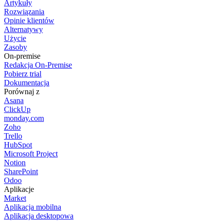
Artykuły
Rozwiązania
Opinie klientów
Alternatywy
Użycie
Zasoby
On-premise
Redakcja On-Premise
Pobierz trial
Dokumentacja
Porównaj z
Asana
ClickUp
monday.com
Zoho
Trello
HubSpot
Microsoft Project
Notion
SharePoint
Odoo
Aplikacje
Market
Aplikacja mobilna
Aplikacja desktopowa