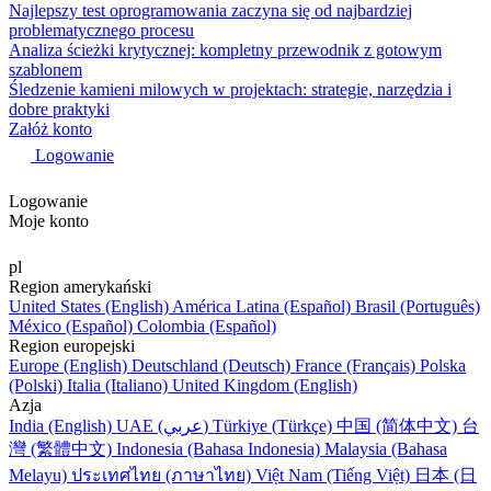
Najlepszy test oprogramowania zaczyna się od najbardziej
problematycznego procesu
Analiza ścieżki krytycznej: kompletny przewodnik z gotowym
szablonem
Śledzenie kamieni milowych w projektach: strategie, narzędzia i
dobre praktyki
Załóż konto
Logowanie
Logowanie
Moje konto
pl
Region amerykański
United States (English)
América Latina (Español)
Brasil (Português)
México (Español)
Colombia (Español)
Region europejski
Europe (English)
Deutschland (Deutsch)
France (Français)
Polska
(Polski)
Italia (Italiano)
United Kingdom (English)
Azja
India (English)
UAE (عربي)
Türkiye (Türkçe)
中国 (简体中文)
台
灣 (繁體中文)
Indonesia (Bahasa Indonesia)
Malaysia (Bahasa
Melayu)
ประเทศไทย (ภาษาไทย)
Việt Nam (Tiếng Việt)
日本 (日