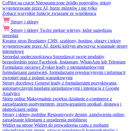
CoPilot na czacie
Nieograniczone źródło pomysłów, teksty
wygenerowane przez AI, burze mózgów i nie tylko
Zobacz wszystkie funkcje związane ze współpracą
Strony i sklepy
Strony i sklepy
Twórz piękne witryny, które napędzają
sprzedaż
Kreator stron
Bezpłatny CMS, szablony, hosting, obrazy i teksty
wygenerowane przez AI, dzięki którym utworzysz wspaniałe strony
internetowe
Sprzedaż społecznościowa
Sprzedawaj swoje produkty
bezpośrednio przez Facebook, Instagram, WhatsApp lub Telegram
Formularze sieciowe
Zyskuj leady z niestandardowymi
formularzami zamówień, formularzami rejestracyjnymi i informacji
zwrotnej oraz z polami warunkowymi
Strony docelowe
Generuj leady z formularzami pozyskiwania,
automatycznymi tunelami sprzedażowymi i integracją z Google
Analytics
Sklep online
Maksymalnie zwiększ działanie e-commerce z
zarządzaniem asortymentem, przetwarzaniem spotkań, dostawą i
płatnościami online
Strony i sklepy mobilne
Responsywny design, zamówienia online,
zarządzanie klientami z urządzenia mobilnego
Widżet na stronę
Widżet do prowadzenia czatu z osobami
odwiedzającymi stronę, używaj popularnych komunikatorów i