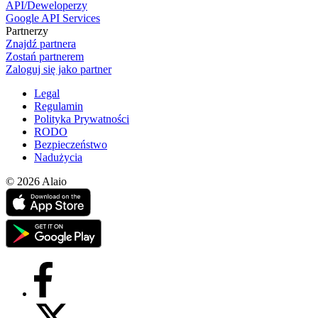
API/Deweloperzy
Google API Services
Partnerzy
Znajdź partnera
Zostań partnerem
Zaloguj się jako partner
Legal
Regulamin
Polityka Prywatności
RODO
Bezpieczeństwo
Nadużycia
© 2026 Alaio