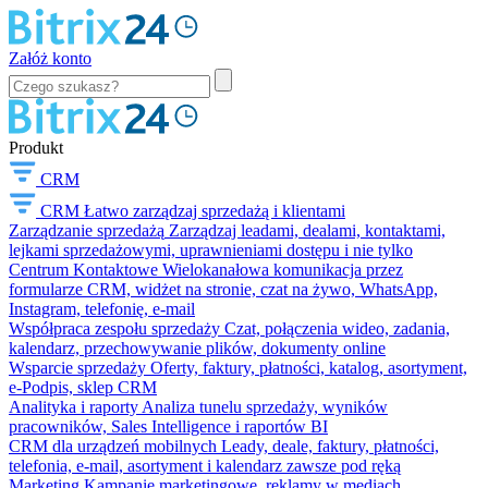
Załóż konto
Produkt
CRM
CRM
Łatwo zarządzaj sprzedażą i klientami
Zarządzanie sprzedażą
Zarządzaj leadami, dealami, kontaktami,
lejkami sprzedażowymi, uprawnieniami dostępu i nie tylko
Centrum Kontaktowe
Wielokanałowa komunikacja przez
formularze CRM, widżet na stronie, czat na żywo, WhatsApp,
Instagram, telefonię, e-mail
Współpraca zespołu sprzedaży
Czat, połączenia wideo, zadania,
kalendarz, przechowywanie plików, dokumenty online
Wsparcie sprzedaży
Oferty, faktury, płatności, katalog, asortyment,
e-Podpis, sklep CRM
Analityka i raporty
Analiza tunelu sprzedaży, wyników
pracowników, Sales Intelligence i raportów BI
CRM dla urządzeń mobilnych
Leady, deale, faktury, płatności,
telefonia, e-mail, asortyment i kalendarz zawsze pod ręką
Marketing
Kampanie marketingowe, reklamy w mediach