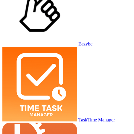
Eazybe
TaskTime Manager