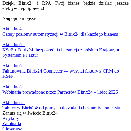
Dzięki Bitrix24 i RPA Twój biznes będzie działać jeszcze
efektywniej. Sprawdź!
Najpopularniejsze
Aktualności
Cztery poziomy automatyzacji w Bitrix24 dla każdego biznesu
Aktualności
KSeF + Bitrix24: bezpośrednia integracja z polskim Krajowym
Systemem e-Faktur
Aktualności
Fakturownia Bitrix24 Connector — wysyłaj faktury z CRM do
KSeF
Aktualności
Webinaria prowadzone przez Partnerów Bitrix24 – lipiec 2026
Aktualności
Tablice w Bitrix24: od pomysłu do zadania bez utraty kontekstu
Zanurz się w świecie Bitrix24
Artykuły
Webinaria
Glosariusz