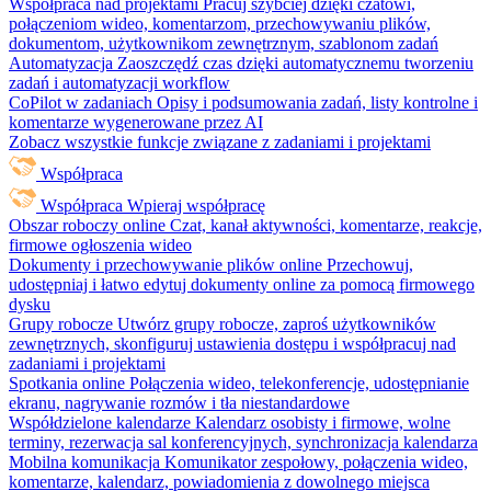
Współpraca nad projektami
Pracuj szybciej dzięki czatowi,
połączeniom wideo, komentarzom, przechowywaniu plików,
dokumentom, użytkownikom zewnętrznym, szablonom zadań
Automatyzacja
Zaoszczędź czas dzięki automatycznemu tworzeniu
zadań i automatyzacji workflow
CoPilot w zadaniach
Opisy i podsumowania zadań, listy kontrolne i
komentarze wygenerowane przez AI
Zobacz wszystkie funkcje związane z zadaniami i projektami
Współpraca
Współpraca
Wpieraj współpracę
Obszar roboczy online
Czat, kanał aktywności, komentarze, reakcje,
firmowe ogłoszenia wideo
Dokumenty i przechowywanie plików online
Przechowuj,
udostępniaj i łatwo edytuj dokumenty online za pomocą firmowego
dysku
Grupy robocze
Utwórz grupy robocze, zaproś użytkowników
zewnętrznych, skonfiguruj ustawienia dostępu i współpracuj nad
zadaniami i projektami
Spotkania online
Połączenia wideo, telekonferencje, udostępnianie
ekranu, nagrywanie rozmów i tła niestandardowe
Współdzielone kalendarze
Kalendarz osobisty i firmowe, wolne
terminy, rezerwacja sal konferencyjnych, synchronizacja kalendarza
Mobilna komunikacja
Komunikator zespołowy, połączenia wideo,
komentarze, kalendarz, powiadomienia z dowolnego miejsca