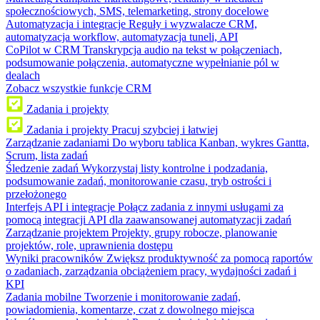
społecznościowych, SMS, telemarketing, strony docelowe
Automatyzacja i integracje
Reguły i wyzwalacze CRM,
automatyzacja workflow, automatyzacja tuneli, API
CoPilot w CRM
Transkrypcja audio na tekst w połączeniach,
podsumowanie połączenia, automatyczne wypełnianie pól w
dealach
Zobacz wszystkie funkcje CRM
Zadania i projekty
Zadania i projekty
Pracuj szybciej i łatwiej
Zarządzanie zadaniami
Do wyboru tablica Kanban, wykres Gantta,
Scrum, lista zadań
Śledzenie zadań
Wykorzystaj listy kontrolne i podzadania,
podsumowanie zadań, monitorowanie czasu, tryb ostrości i
przełożonego
Interfejs API i integracje
Połącz zadania z innymi usługami za
pomocą integracji API dla zaawansowanej automatyzacji zadań
Zarządzanie projektem
Projekty, grupy robocze, planowanie
projektów, role, uprawnienia dostępu
Wyniki pracowników
Zwiększ produktywność za pomocą raportów
o zadaniach, zarządzania obciążeniem pracy, wydajności zadań i
KPI
Zadania mobilne
Tworzenie i monitorowanie zadań,
powiadomienia, komentarze, czat z dowolnego miejsca