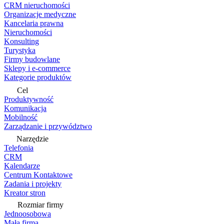
CRM nieruchomości
Organizacje medyczne
Kancelaria prawna
Nieruchomości
Konsulting
Turystyka
Firmy budowlane
Sklepy i e-commerce
Kategorie produktów
Cel
Produktywność
Komunikacja
Mobilność
Zarządzanie i przywództwo
Narzędzie
Telefonia
CRM
Kalendarze
Centrum Kontaktowe
Zadania i projekty
Kreator stron
Rozmiar firmy
Jednoosobowa
Mała firma