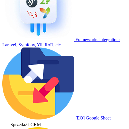
Frameworks integration:
Laravel, Symfony, Yii, RoR, etc
[EQ] Google Sheet
Sprzedaż i CRM