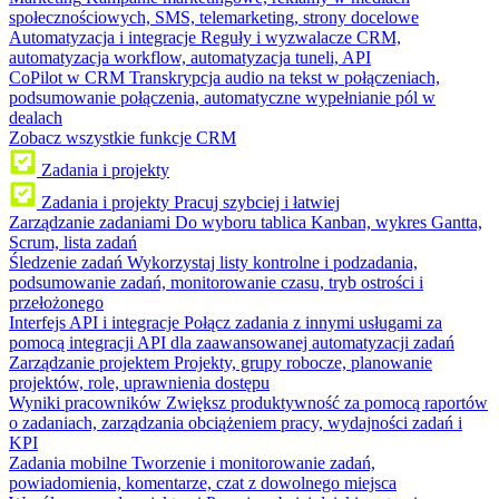
społecznościowych, SMS, telemarketing, strony docelowe
Automatyzacja i integracje
Reguły i wyzwalacze CRM,
automatyzacja workflow, automatyzacja tuneli, API
CoPilot w CRM
Transkrypcja audio na tekst w połączeniach,
podsumowanie połączenia, automatyczne wypełnianie pól w
dealach
Zobacz wszystkie funkcje CRM
Zadania i projekty
Zadania i projekty
Pracuj szybciej i łatwiej
Zarządzanie zadaniami
Do wyboru tablica Kanban, wykres Gantta,
Scrum, lista zadań
Śledzenie zadań
Wykorzystaj listy kontrolne i podzadania,
podsumowanie zadań, monitorowanie czasu, tryb ostrości i
przełożonego
Interfejs API i integracje
Połącz zadania z innymi usługami za
pomocą integracji API dla zaawansowanej automatyzacji zadań
Zarządzanie projektem
Projekty, grupy robocze, planowanie
projektów, role, uprawnienia dostępu
Wyniki pracowników
Zwiększ produktywność za pomocą raportów
o zadaniach, zarządzania obciążeniem pracy, wydajności zadań i
KPI
Zadania mobilne
Tworzenie i monitorowanie zadań,
powiadomienia, komentarze, czat z dowolnego miejsca