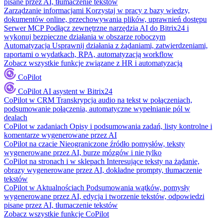
pisane przez AI, tłumaczenie tekstów
Zarządzanie informacjami
Korzystaj w pracy z bazy wiedzy,
dokumentów online, przechowywania plików, uprawnień dostępu
Serwer MCP
Podłącz zewnętrzne narzędzia AI do Bitrix24 i
wykonuj bezpieczne działania w obszarze roboczym
Automatyzacja
Usprawnij działania z żądaniami, zatwierdzeniami,
raportami o wydatkach, RPA, automatyzacją workflow
Zobacz wszystkie funkcje związane z HR i automatyzacją
CoPilot
CoPilot
AI asystent w Bitrix24
CoPilot w CRM
Transkrypcja audio na tekst w połączeniach,
podsumowanie połączenia, automatyczne wypełnianie pól w
dealach
CoPilot w zadaniach
Opisy i podsumowania zadań, listy kontrolne i
komentarze wygenerowane przez AI
CoPilot na czacie
Nieograniczone źródło pomysłów, teksty
wygenerowane przez AI, burze mózgów i nie tylko
CoPilot na stronach i w sklepach
Interesujące teksty na żądanie,
obrazy wygenerowane przez AI, dokładne prompty, tłumaczenie
tekstów
CoPilot w Aktualnościach
Podsumowania wątków, pomysły
wygenerowane przez AI, edycja i tworzenie tekstów, odpowiedzi
pisane przez AI, tłumaczenie tekstów
Zobacz wszystkie funkcje CoPilot