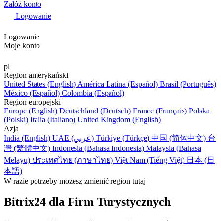
Załóż konto
Logowanie
Logowanie
Moje konto
pl
Region amerykański
United States (English)
América Latina (Español)
Brasil (Português)
México (Español)
Colombia (Español)
Region europejski
Europe (English)
Deutschland (Deutsch)
France (Français)
Polska
(Polski)
Italia (Italiano)
United Kingdom (English)
Azja
India (English)
UAE (عربي)
Türkiye (Türkçe)
中国 (简体中文)
台
灣 (繁體中文)
Indonesia (Bahasa Indonesia)
Malaysia (Bahasa
Melayu)
ประเทศไทย (ภาษาไทย)
Việt Nam (Tiếng Việt)
日本 (日
本語)
W razie potrzeby możesz zmienić region tutaj
Bitrix24 dla Firm Turystycznych