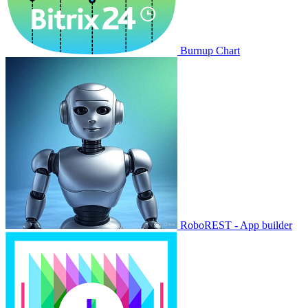
Burnup Chart
RoboREST - App builder