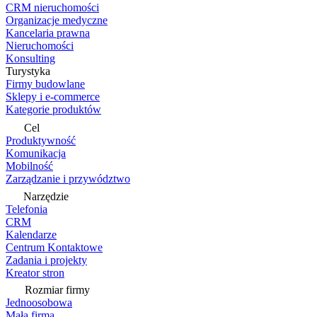
CRM nieruchomości
Organizacje medyczne
Kancelaria prawna
Nieruchomości
Konsulting
Turystyka
Firmy budowlane
Sklepy i e-commerce
Kategorie produktów
Cel
Produktywność
Komunikacja
Mobilność
Zarządzanie i przywództwo
Narzędzie
Telefonia
CRM
Kalendarze
Centrum Kontaktowe
Zadania i projekty
Kreator stron
Rozmiar firmy
Jednoosobowa
Mała firma