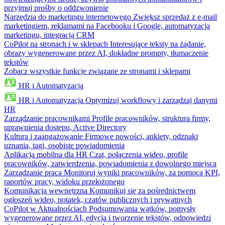
przyjmuj prośby o oddzwonienie
Narzędzia do marketingu internetowego
Zwiększ sprzedaż z e-mail
marketingiem, reklamami na Facebooku i Google, automatyzacją
marketingu, integracją CRM
CoPilot na stronach i w sklepach
Interesujące teksty na żądanie,
obrazy wygenerowane przez AI, dokładne prompty, tłumaczenie
tekstów
Zobacz wszystkie funkcje związane ze stronami i sklepami
HR i Automatyzacja
HR i Automatyzacja
Optymizuj workflowy i zarządzaj danymi
HR
Zarządzanie pracownikami
Profile pracowników, struktura firmy,
uprawnienia dostępu, Active Directory
Kultura i zaangażowanie
Firmowe nowości, ankiety, odznaki
uznania, tagi, osobiste powiadomienia
Aplikacja mobilna dla HR
Czat, połączenia wideo, profile
pracowników, zatwierdzenia, powiadomienia z dowolnego miejsca
Zarządzanie pracą
Monitoruj wyniki pracowników, za pomocą KPI,
raportów pracy, widoku przełożonego
Komunikacja wewnętrzna
Komunikuj się za pośrednictwem
ogłoszeń wideo, notatek, czatów publicznych i prywatnych
CoPilot w Aktualnościach
Podsumowania wątków, pomysły
wygenerowane przez AI, edycja i tworzenie tekstów, odpowiedzi