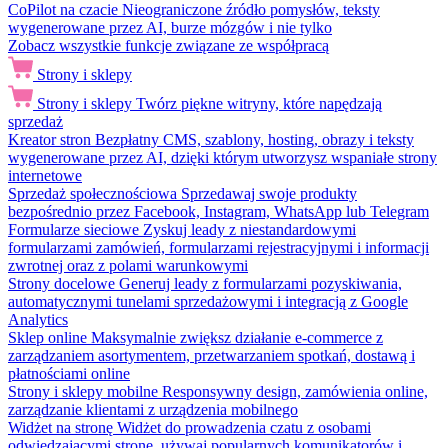
CoPilot na czacie
Nieograniczone źródło pomysłów, teksty
wygenerowane przez AI, burze mózgów i nie tylko
Zobacz wszystkie funkcje związane ze współpracą
Strony i sklepy
Strony i sklepy
Twórz piękne witryny, które napędzają
sprzedaż
Kreator stron
Bezpłatny CMS, szablony, hosting, obrazy i teksty
wygenerowane przez AI, dzięki którym utworzysz wspaniałe strony
internetowe
Sprzedaż społecznościowa
Sprzedawaj swoje produkty
bezpośrednio przez Facebook, Instagram, WhatsApp lub Telegram
Formularze sieciowe
Zyskuj leady z niestandardowymi
formularzami zamówień, formularzami rejestracyjnymi i informacji
zwrotnej oraz z polami warunkowymi
Strony docelowe
Generuj leady z formularzami pozyskiwania,
automatycznymi tunelami sprzedażowymi i integracją z Google
Analytics
Sklep online
Maksymalnie zwiększ działanie e-commerce z
zarządzaniem asortymentem, przetwarzaniem spotkań, dostawą i
płatnościami online
Strony i sklepy mobilne
Responsywny design, zamówienia online,
zarządzanie klientami z urządzenia mobilnego
Widżet na stronę
Widżet do prowadzenia czatu z osobami
odwiedzającymi stronę, używaj popularnych komunikatorów i