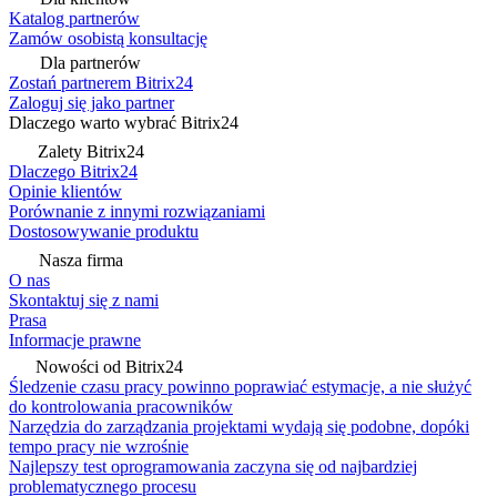
Katalog partnerów
Zamów osobistą konsultację
Dla partnerów
Zostań partnerem Bitrix24
Zaloguj się jako partner
Dlaczego warto wybrać Bitrix24
Zalety Bitrix24
Dlaczego Bitrix24
Opinie klientów
Porównanie z innymi rozwiązaniami
Dostosowywanie produktu
Nasza firma
O nas
Skontaktuj się z nami
Prasa
Informacje prawne
Nowości od Bitrix24
Śledzenie czasu pracy powinno poprawiać estymacje, a nie służyć
do kontrolowania pracowników
Narzędzia do zarządzania projektami wydają się podobne, dopóki
tempo pracy nie wzrośnie
Najlepszy test oprogramowania zaczyna się od najbardziej
problematycznego procesu