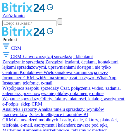
Załóż konto
Produkt
CRM
CRM
Łatwo zarządzaj sprzedażą i klientami
Zarządzanie sprzedażą
Zarządzaj leadami, dealami, kontaktami,
lejkami sprzedażowymi, uprawnieniami dostępu i nie tylko
Centrum Kontaktowe
Wielokanałowa komunikacja przez
formularze CRM, widżet na stronie, czat na żywo, WhatsApp,
Instagram, telefonię, e-mail
Współpraca zespołu sprzedaży
Czat, połączenia wideo, zadania,
kalendarz, przechowywanie plików, dokumenty online
Wsparcie sprzedaży
Oferty, faktury, płatności, katalog, asortyment,
e-Podpis, sklep CRM
Analityka i raporty
Analiza tunelu sprzedaży, wyników
pracowników, Sales Intelligence i raportów BI
CRM dla urządzeń mobilnych
Leady, deale, faktury, płatności,
telefonia, e-mail, asortyment i kalendarz zawsze pod ręką
Marketing
Kampanie marketingowe, reklamy w mediach