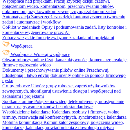
Współpraca nad projektami
Pracuj szybciej dzięki czatowi,
połączeniom wideo, komentarzom, przechowywaniu plików,
dokumentom, użytkownikom zewnętrznym, szablonom zadań
Automatyzacja
Zaoszczędź czas dzięki automatycznemu tworzeniu
zadań i automatyzacji workflow
CoPilot w zadaniach
Opisy i podsumowania zadań, listy kontrolne i
komentarze wygenerowane przez AI
Zobacz wszystkie funkcje związane z zadaniami i projektami
Współpraca
Współpraca
Wpieraj współpracę
Obszar roboczy online
Czat, kanał aktywności, komentarze, reakcje,
firmowe ogłoszenia wideo
Dokumenty i przechowywanie plików online
Przechowuj,
udostępniaj i łatwo edytuj dokumenty online za pomocą firmowego
dysku
Grupy robocze
Utwórz grupy robocze, zaproś użytkowników
zewnętrznych, skonfiguruj ustawienia dostępu i współpracuj nad
zadaniami i projektami
Spotkania online
Połączenia wideo, telekonferencje, udostępnianie
ekranu, nagrywanie rozmów i tła niestandardowe
Współdzielone kalendarze
Kalendarz osobisty i firmowe, wolne
terminy, rezerwacja sal konferencyjnych, synchronizacja kalendarza
Mobilna komunikacja
Komunikator zespołowy, połączenia wideo,
komentarze, kalendarz, powiadomienia z dowolnego miejsca