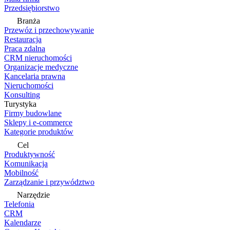
Przedsiębiorstwo
Branża
Przewóz i przechowywanie
Restauracja
Praca zdalna
CRM nieruchomości
Organizacje medyczne
Kancelaria prawna
Nieruchomości
Konsulting
Turystyka
Firmy budowlane
Sklepy i e-commerce
Kategorie produktów
Cel
Produktywność
Komunikacja
Mobilność
Zarządzanie i przywództwo
Narzędzie
Telefonia
CRM
Kalendarze