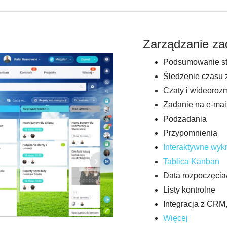
Zarządzanie zad
Podsumowanie st
Śledzenie czasu 
Czaty i wideoroz
Zadanie na e-mai
Podzadania
Przypomnienia
Interaktywne wyk
Tablica Kanban
Data rozpoczęcia
Listy kontrolne
Integracja z CRM,
Więcej