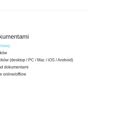
okumentami
irmowy
ików
ików (desktop / PC / Mac / iOS / Android)
ad dokumentami
 online/offline