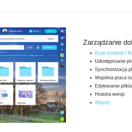
Zarządzanie d
Dysk osobisty i f
Udostępnianie pl
Synchronizacja pl
Wspólna praca n
Edytowanie plików
Historia wersji
Więcej