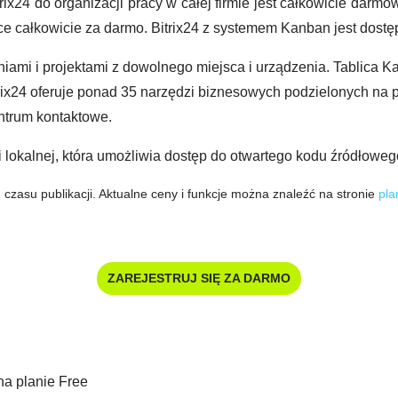
ix24 do organizacji pracy w całej firmie jest całkowicie darmo
 całkowicie za darmo. Bitrix24 z systemem Kanban jest dostęp
niami i projektami z dowolnego miejsca i urządzenia. Tablica 
rix24 oferuje ponad 35 narzędzi biznesowych podzielonych na 
centrum kontaktowe.
sji lokalnej, która umożliwia dostęp do otwartego kodu źródłowe
 czasu publikacji. Aktualne ceny i funkcje można znaleźć na stronie
pla
ZAREJESTRUJ SIĘ ZA DARMO
na planie Free