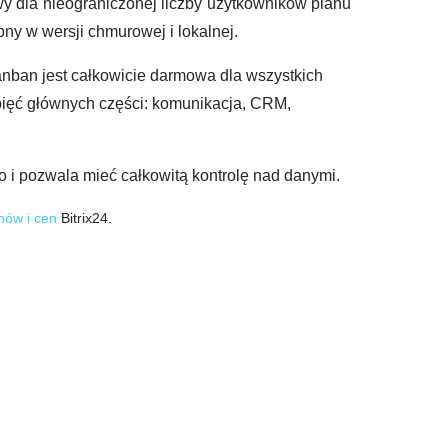
wy dla nieograniczonej liczby użytkowników planu
ny w wersji chmurowej i lokalnej.
Kanban jest całkowicie darmowa dla wszystkich
pięć głównych części: komunikacja, CRM,
go i pozwala mieć całkowitą kontrolę nad danymi.
nów i cen
Bitrix24.