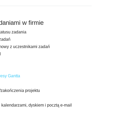
aniami w firmie
atusu zadania
zadań
mowy z uczestnikami zadań
l
resy Gantta
/zakończenia projektu
 kalendarzami, dyskiem i pocztą e-mail