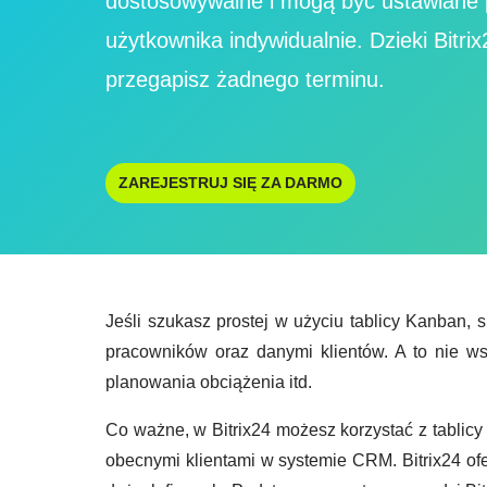
dostosowywalne i mogą być ustawiane
użytkownika indywidualnie. Dzieki Bitrix
przegapisz żadnego terminu.
ZAREJESTRUJ SIĘ ZA DARMO
Jeśli szukasz prostej w użyciu tablicy Kanban, 
pracowników oraz danymi klientów. A to nie wsz
planowania obciążenia itd.
Co ważne, w Bitrix24 możesz korzystać z tablicy
obecnymi klientami w systemie CRM. Bitrix24 ofe