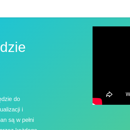
dzie
ędzie do
alizacji i
an są w pełni