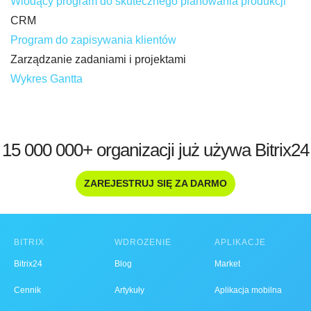
Wiodący program do skutecznego planowania produkcji
CRM
Program do zapisywania klientów
Zarządzanie zadaniami i projektami
Wykres Gantta
15 000 000+ organizacji już używa Bitrix24
ZAREJESTRUJ SIĘ ZA DARMO
BITRIX
WDROŻENIE
APLIKACJE
Bitrix24
Blog
Market
Cennik
Artykuły
Aplikacja mobilna