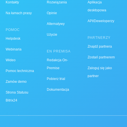
Kontakty
Rozwiązania
Aplikacja
desktopowa
Na łamach prasy
Opinie
API/Deweloperzy
Alternatywy
POMOC
Użycie
PARTNERZY
Helpdesk
Znajdź partnera
Webinaria
EN PREMISA
Zostań partnerem
Wideo
Redakcja On-
Premise
Zaloguj się jako
Pomoc techniczna
partner
Pobierz trial
Zamów demo
Dokumentacja
Strona Statusu
Bitrix24