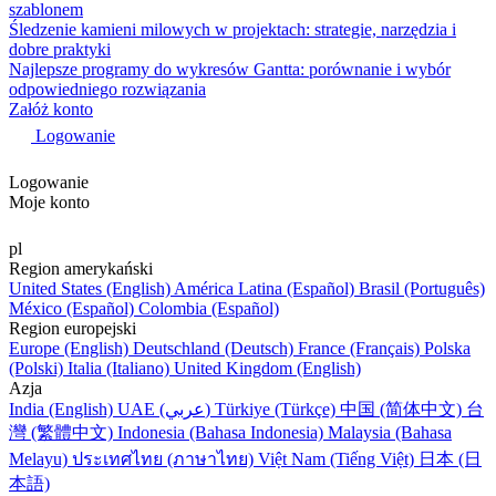
szablonem
Śledzenie kamieni milowych w projektach: strategie, narzędzia i
dobre praktyki
Najlepsze programy do wykresów Gantta: porównanie i wybór
odpowiedniego rozwiązania
Załóż konto
Logowanie
Logowanie
Moje konto
pl
Region amerykański
United States (English)
América Latina (Español)
Brasil (Português)
México (Español)
Colombia (Español)
Region europejski
Europe (English)
Deutschland (Deutsch)
France (Français)
Polska
(Polski)
Italia (Italiano)
United Kingdom (English)
Azja
India (English)
UAE (عربي)
Türkiye (Türkçe)
中国 (简体中文)
台
灣 (繁體中文)
Indonesia (Bahasa Indonesia)
Malaysia (Bahasa
Melayu)
ประเทศไทย (ภาษาไทย)
Việt Nam (Tiếng Việt)
日本 (日
本語)