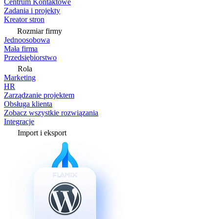
Centrum Kontaktowe
Zadania i projekty
Kreator stron
Rozmiar firmy
Jednoosobowa
Mała firma
Przedsiębiorstwo
Rola
Marketing
HR
Zarządzanie projektem
Obsługa klienta
Zobacz wszystkie rozwiązania
Integracje
Import i eksport