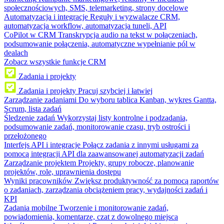
społecznościowych, SMS, telemarketing, strony docelowe
Automatyzacja i integracje
Reguły i wyzwalacze CRM,
automatyzacja workflow, automatyzacja tuneli, API
CoPilot w CRM
Transkrypcja audio na tekst w połączeniach,
podsumowanie połączenia, automatyczne wypełnianie pól w
dealach
Zobacz wszystkie funkcje CRM
Zadania i projekty
Zadania i projekty
Pracuj szybciej i łatwiej
Zarządzanie zadaniami
Do wyboru tablica Kanban, wykres Gantta,
Scrum, lista zadań
Śledzenie zadań
Wykorzystaj listy kontrolne i podzadania,
podsumowanie zadań, monitorowanie czasu, tryb ostrości i
przełożonego
Interfejs API i integracje
Połącz zadania z innymi usługami za
pomocą integracji API dla zaawansowanej automatyzacji zadań
Zarządzanie projektem
Projekty, grupy robocze, planowanie
projektów, role, uprawnienia dostępu
Wyniki pracowników
Zwiększ produktywność za pomocą raportów
o zadaniach, zarządzania obciążeniem pracy, wydajności zadań i
KPI
Zadania mobilne
Tworzenie i monitorowanie zadań,
powiadomienia, komentarze, czat z dowolnego miejsca