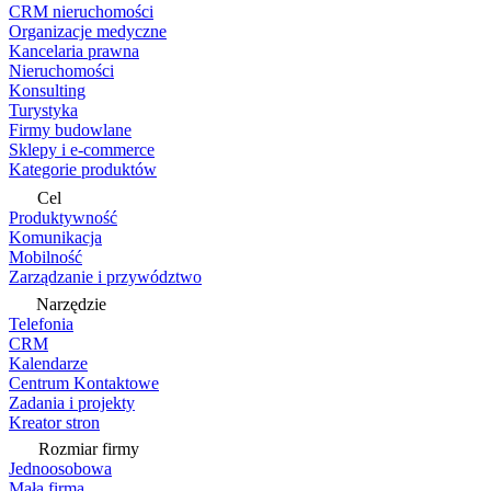
CRM nieruchomości
Organizacje medyczne
Kancelaria prawna
Nieruchomości
Konsulting
Turystyka
Firmy budowlane
Sklepy i e-commerce
Kategorie produktów
Cel
Produktywność
Komunikacja
Mobilność
Zarządzanie i przywództwo
Narzędzie
Telefonia
CRM
Kalendarze
Centrum Kontaktowe
Zadania i projekty
Kreator stron
Rozmiar firmy
Jednoosobowa
Mała firma