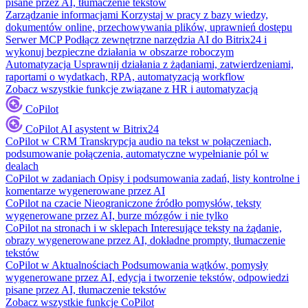
pisane przez AI, tłumaczenie tekstów
Zarządzanie informacjami
Korzystaj w pracy z bazy wiedzy,
dokumentów online, przechowywania plików, uprawnień dostępu
Serwer MCP
Podłącz zewnętrzne narzędzia AI do Bitrix24 i
wykonuj bezpieczne działania w obszarze roboczym
Automatyzacja
Usprawnij działania z żądaniami, zatwierdzeniami,
raportami o wydatkach, RPA, automatyzacją workflow
Zobacz wszystkie funkcje związane z HR i automatyzacją
CoPilot
CoPilot
AI asystent w Bitrix24
CoPilot w CRM
Transkrypcja audio na tekst w połączeniach,
podsumowanie połączenia, automatyczne wypełnianie pól w
dealach
CoPilot w zadaniach
Opisy i podsumowania zadań, listy kontrolne i
komentarze wygenerowane przez AI
CoPilot na czacie
Nieograniczone źródło pomysłów, teksty
wygenerowane przez AI, burze mózgów i nie tylko
CoPilot na stronach i w sklepach
Interesujące teksty na żądanie,
obrazy wygenerowane przez AI, dokładne prompty, tłumaczenie
tekstów
CoPilot w Aktualnościach
Podsumowania wątków, pomysły
wygenerowane przez AI, edycja i tworzenie tekstów, odpowiedzi
pisane przez AI, tłumaczenie tekstów
Zobacz wszystkie funkcje CoPilot