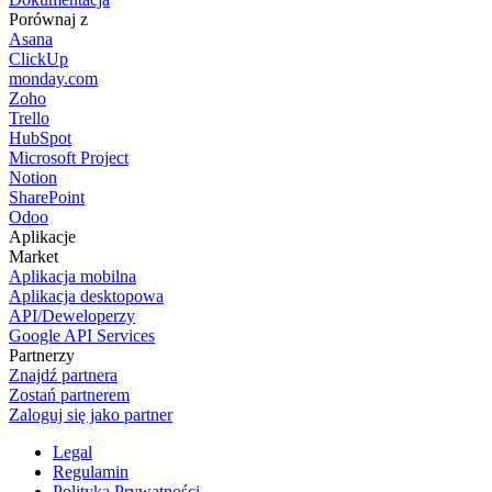
Porównaj z
Asana
ClickUp
monday.com
Zoho
Trello
HubSpot
Microsoft Project
Notion
SharePoint
Odoo
Aplikacje
Market
Aplikacja mobilna
Aplikacja desktopowa
API/Deweloperzy
Google API Services
Partnerzy
Znajdź partnera
Zostań partnerem
Zaloguj się jako partner
Legal
Regulamin
Polityka Prywatności