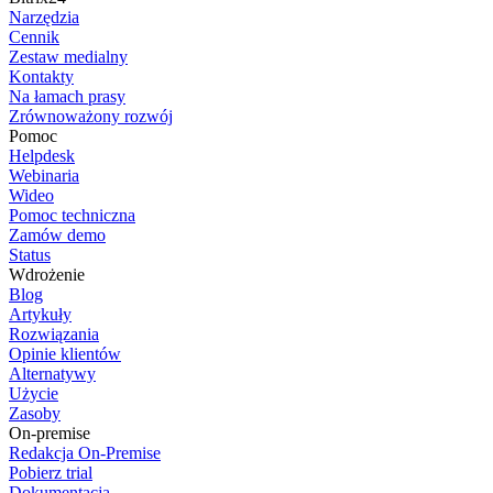
Narzędzia
Cennik
Zestaw medialny
Kontakty
Na łamach prasy
Zrównoważony rozwój
Pomoc
Helpdesk
Webinaria
Wideo
Pomoc techniczna
Zamów demo
Status
Wdrożenie
Blog
Artykuły
Rozwiązania
Opinie klientów
Alternatywy
Użycie
Zasoby
On-premise
Redakcja On-Premise
Pobierz trial
Dokumentacja