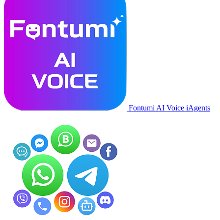
Fontumi AI Voice iAgents