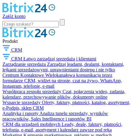
Załóż konto
Produkt
CRM
CRM
Łatwo zarządzaj sprzedażą i klientami
Zarządzanie sprzedażą
Zarządzaj leadami, dealami, kontaktami,
lejkami sprzedażowymi, uprawnieniami dostępu i nie tylko
Centrum Kontaktowe
Wielokanałowa komunikacja przez
formularze CRM, widżet na stronie, czat na żywo, WhatsApp,
Instagram, telefonię, e-mail
Współpraca zespołu sprzedaży
Czat, połączenia wideo, zadania,
kalendarz, przechowywanie plików, dokumenty online
Wsparcie sprzedaży
Oferty, faktury, płatności, katalog, asortyment,
e-Podpis, sklep CRM
Analityka i raporty
Analiza tunelu sprzedaży, wyników
pracowników, Sales Intelligence i raportów BI
CRM dla urządzeń mobilnych
Leady, deale, faktury, płatności,
telefonia, e-mail, asortyment i kalendarz zawsze pod ręką
Marketing
Kampanie marketingowe, reklamy w mediach