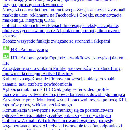
przyjmuj prośby o oddzwonienie
Narzędzia do marketingu internetowego
Zwiększ sprzedaż z e-mail
marketingiem, reklamami na Facebooku i Google, automatyzacją
marketingu, integracją CRM
CoPilot na stronach i w sklepach
Interesujące teksty na żądanie,
obrazy wygenerowane przez AI, dokładne prompty, tłumaczenie
tekstów
Zobacz wszystkie funkcje związane ze stronami i sklepami
HR i Automatyzacja
HR i Automatyzacja
Optymizuj workflowy i zarządzaj danymi
HR
Zarządzanie pracownikami
Profile pracowników, struktura firmy,
uprawnienia dostępu, Active Directory
Kultura i zaangażowanie
Firmowe nowości, ankiety, odznaki
uznania, tagi, osobiste powiadomienia
Aplikacja mobilna dla HR
Czat, połączenia wideo, profile
pracowników, zatwierdzenia, powiadomienia z dowolnego miejsca
Zarządzanie pracą
Monitoruj wyniki pracowników, za pomocą KPI,
raportów pracy, widoku przełożonego
Komunikacja wewnętrzna
Komunikuj się za pośrednictwem
ogłoszeń wideo, notatek, czatów publicznych i prywatnych
CoPilot w Aktualnościach
Podsumowania wątków, pomysły
wygenerowane przez AI, edycja i tworzenie tekstów, odpowiedzi