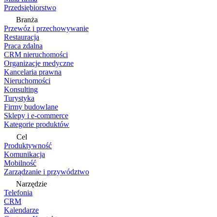
Przedsiębiorstwo
Branża
Przewóz i przechowywanie
Restauracja
Praca zdalna
CRM nieruchomości
Organizacje medyczne
Kancelaria prawna
Nieruchomości
Konsulting
Turystyka
Firmy budowlane
Sklepy i e-commerce
Kategorie produktów
Cel
Produktywność
Komunikacja
Mobilność
Zarządzanie i przywództwo
Narzędzie
Telefonia
CRM
Kalendarze