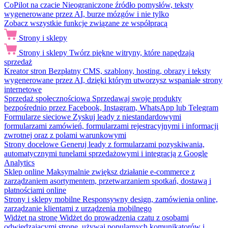
CoPilot na czacie
Nieograniczone źródło pomysłów, teksty
wygenerowane przez AI, burze mózgów i nie tylko
Zobacz wszystkie funkcje związane ze współpracą
Strony i sklepy
Strony i sklepy
Twórz piękne witryny, które napędzają
sprzedaż
Kreator stron
Bezpłatny CMS, szablony, hosting, obrazy i teksty
wygenerowane przez AI, dzięki którym utworzysz wspaniałe strony
internetowe
Sprzedaż społecznościowa
Sprzedawaj swoje produkty
bezpośrednio przez Facebook, Instagram, WhatsApp lub Telegram
Formularze sieciowe
Zyskuj leady z niestandardowymi
formularzami zamówień, formularzami rejestracyjnymi i informacji
zwrotnej oraz z polami warunkowymi
Strony docelowe
Generuj leady z formularzami pozyskiwania,
automatycznymi tunelami sprzedażowymi i integracją z Google
Analytics
Sklep online
Maksymalnie zwiększ działanie e-commerce z
zarządzaniem asortymentem, przetwarzaniem spotkań, dostawą i
płatnościami online
Strony i sklepy mobilne
Responsywny design, zamówienia online,
zarządzanie klientami z urządzenia mobilnego
Widżet na stronę
Widżet do prowadzenia czatu z osobami
odwiedzającymi stronę, używaj popularnych komunikatorów i